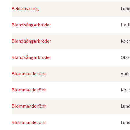
Bekransa mig
Lund
Bland sångarbröder
Hall
Bland sångarbröder
Koch
Bland sångarbröder
Olss
Blommande rönn
Ande
Blommande rönn
Koch
Blommande rönn
Lund
Blommande rönn
Lund