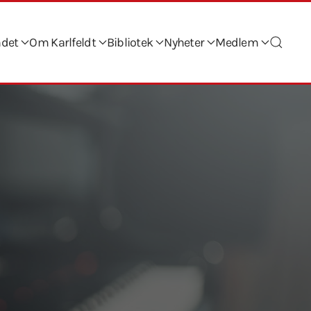
ndet
Om Karlfeldt
Bibliotek
Nyheter
Medlem