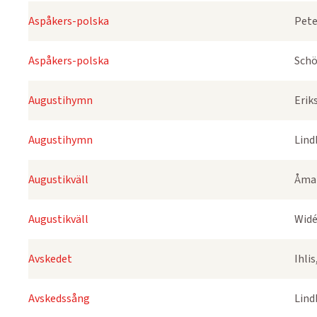
Aspåkers-polska
Pete
Aspåkers-polska
Schö
Augustihymn
Erik
Augustihymn
Lind
Augustikväll
Åmar
Augustikväll
Widé
Avskedet
Ihli
Avskedssång
Lind