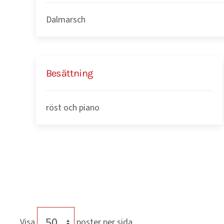
Dalmarsch
Besättning
röst och piano
Visa
poster per sida