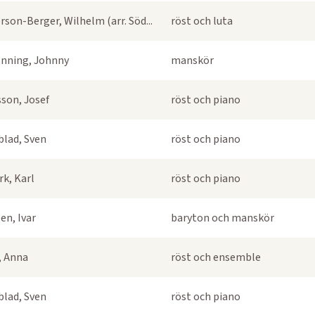
rson-Berger, Wilhelm (arr. Söd...
röst och luta
nning, Johnny
manskör
sson, Josef
röst och piano
blad, Sven
röst och piano
k, Karl
röst och piano
en, Ivar
baryton och manskör
s, Anna
röst och ensemble
blad, Sven
röst och piano