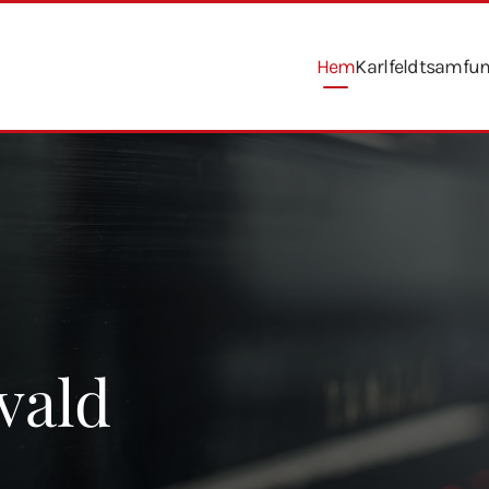
Hem
Karlfeldtsamfu
vald