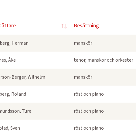
sättare
Besättning
berg, Herman
manskör
nes, Åke
tenor, manskör och orkester
rson-Berger, Wilhelm
manskör
berg, Roland
röst och piano
undsson, Ture
röst och piano
blad, Sven
röst och piano