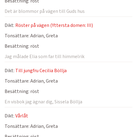
Besättning:
röst
Det är blommor på vägen till Guds hus
Dikt:
Röster på vägen (Yttersta domen: III)
Tonsättare:
Adrian, Greta
Besättning:
röst
Jag målade Elia som far till himmelrik
Dikt:
Till jungfru Cecilia Böllja
Tonsättare:
Adrian, Greta
Besättning:
röst
En visbok jag ägnar dig, Sissela Böllja
Dikt:
Vårlåt
Tonsättare:
Adrian, Greta
Besättning:
röst