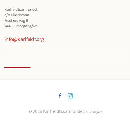
Karlfeldtsamfundet
c/o Hildebrand
Fischers väg 8
744 51 Morgongåva
info@karlfeldt.org
©
2026
Karlfeldtssamfundet.
(av voya)