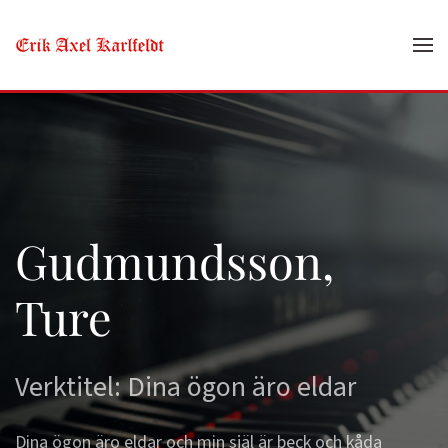
Skip to main content
Gudmundsson,
Ture
Verktitel: Dina ögon äro eldar
Dina ögon äro eldar och min själ är beck och kåda