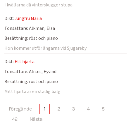
I kvällarna då vinterskuggor stupa
Dikt:
Jungfru Maria
Tonsättare:
Alkman, Elsa
Besättning:
röst och piano
Hon kommer utför ängarna vid Sjugareby
Dikt:
Ett hjärta
Tonsättare:
Alnæs, Eyvind
Besättning:
röst och piano
Mitt hjärta är en stadig bälg
Föregånde
1
2
3
4
5
42
Nästa