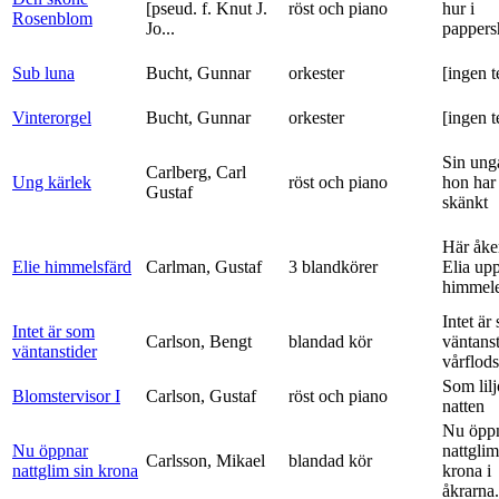
[pseud. f. Knut J.
röst och piano
hur i
Rosenblom
Jo...
pappers
Sub luna
Bucht, Gunnar
orkester
[ingen t
Vinterorgel
Bucht, Gunnar
orkester
[ingen t
Sin ung
Carlberg, Carl
Ung kärlek
röst och piano
hon har
Gustaf
skänkt
Här åke
Elie himmelsfärd
Carlman, Gustaf
3 blandkörer
Elia upp 
himmele
Intet är
Intet är som
Carlson, Bengt
blandad kör
väntanst
väntanstider
vårflods
Som lilj
Blomstervisor I
Carlson, Gustaf
röst och piano
natten
Nu öpp
Nu öppnar
nattglim
Carlsson, Mikael
blandad kör
nattglim sin krona
krona i
åkrarna.