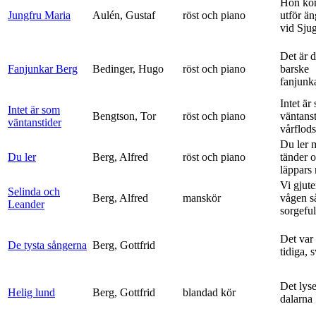
Hon ko
Jungfru Maria
Aulén, Gustaf
röst och piano
utför ä
vid Sju
Det är 
Fanjunkar Berg
Bedinger, Hugo
röst och piano
barske
fanjunk
Intet är
Intet är som
Bengtson, Tor
röst och piano
väntanst
väntanstider
vårflods
Du ler 
Du ler
Berg, Alfred
röst och piano
tänder 
läppars 
Vi gjute
Selinda och
Berg, Alfred
manskör
vågen s
Leander
sorgeful
Det var
De tysta sångerna
Berg, Gottfrid
tidiga, 
Det lyse
Helig lund
Berg, Gottfrid
blandad kör
dalarna