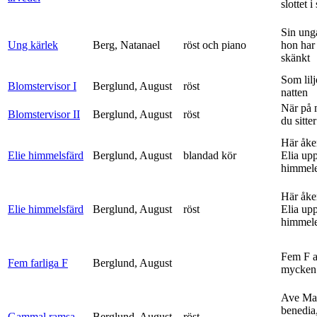
slottet i 
Sin ung
Ung kärlek
Berg, Natanael
röst och piano
hon har
skänkt
Som lilj
Blomstervisor I
Berglund, August
röst
natten
När på 
Blomstervisor II
Berglund, August
röst
du sitter
Här åke
Elie himmelsfärd
Berglund, August
blandad kör
Elia upp 
himmele
Här åke
Elie himmelsfärd
Berglund, August
röst
Elia upp 
himmele
Fem F 
Fem farliga F
Berglund, August
mycken 
Ave Mar
benedia
Gammal ramsa
Berglund, August
röst