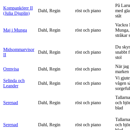
På Lars
Kompankörer II
Dahl, Regin
röst och piano
med gla
(Julia Djuplin)
ståt
Vackra 
Maj i Munga
Dahl, Regin
röst och piano
Munga, 
stråkar s
Du sky
Midsommarvisor
Dahl, Regin
röst och piano
snabbt 
II
stol
När jag 
Ormvisa
Dahl, Regin
röst och piano
marken 
Vi gjute
Selinda och
Dahl, Regin
röst och piano
vågen s
Leander
sorgeful
Tallarna
Serenad
Dahl, Regin
röst och piano
och bjö
blad
Tallarna
Serenad
Dahl, Regin
röst och piano
och bjö
blad