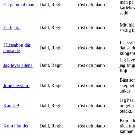
man på
En gammal man
Dahl, Regin
röst och piano
kärleks
sedd
Mitt hjä
Ett hjärta
Dahl, Regin
röst och piano
stadig b
I Lissa
I Lissabon där
Dahl, Regin
röst och piano
dansa d
dansa de
kungens 
Jag leve
Jag lever allena
Dahl, Regin
röst och piano
jag fing
flöjt
Bäst so
Jone havsfärd
Dahl, Regin
röst och piano
skeppet 
ankar
Jag har s
Kanske!
Dahl, Regin
röst och piano
ungefär 
otäckt...
Kom i l
Kom i lunden
Dahl, Regin
röst och piano
räck mi
kannan