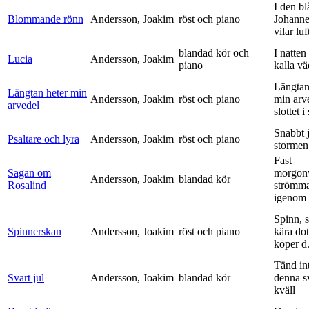
I den bl
Blommande rönn
Andersson, Joakim
röst och piano
Johanne
vilar luf
blandad kör och
I natten
Lucia
Andersson, Joakim
piano
kalla vä
Längtan
Längtan heter min
Andersson, Joakim
röst och piano
min arv
arvedel
slottet i 
Snabbt 
Psaltare och lyra
Andersson, Joakim
röst och piano
stormen
Fast
Sagan om
morgon
Andersson, Joakim
blandad kör
Rosalind
strömm
igenom 
Spinn, 
Spinnerskan
Andersson, Joakim
röst och piano
kära dot
köper d.
Tänd int
Svart jul
Andersson, Joakim
blandad kör
denna s
kväll