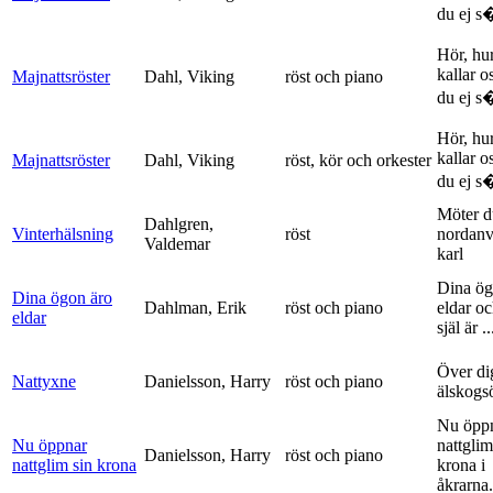
du ej s�
Hör, hu
kallar o
Majnattsröster
Dahl, Viking
röst och piano
du ej s�
Hör, hu
kallar o
Majnattsröster
Dahl, Viking
röst, kör och orkester
du ej s�
Möter d
Dahlgren,
Vinterhälsning
röst
nordanv
Valdemar
karl
Dina ög
Dina ögon äro
Dahlman, Erik
röst och piano
eldar o
eldar
själ är ..
Över di
Nattyxne
Danielsson, Harry
röst och piano
älskogs
Nu öpp
Nu öppnar
nattglim
Danielsson, Harry
röst och piano
nattglim sin krona
krona i
åkrarna.