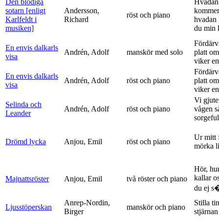
Den blodiga
Hvadan
sotarn [enligt
Andersson,
kommer
röst och piano
Karlfeldt i
Richard
hvadan
musiken]
du min k
Fördärv
En envis dalkarls
Andrén, Adolf
manskör med solo
platt om
visa
viker en 
Fördärv
En envis dalkarls
Andrén, Adolf
röst och piano
platt om
visa
viker en 
Vi gjute
Selinda och
Andrén, Adolf
röst och piano
vågen s
Leander
sorgeful
Ur mitt 
Drömd lycka
Anjou, Emil
röst och piano
mörka l
Hör, hu
kallar o
Majnattsröster
Anjou, Emil
två röster och piano
du ej s�
Anrep-Nordin,
Stilla ti
Ljusstöperskan
manskör och piano
Birger
stjärnan