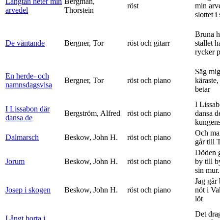
Längtan heter min
Bergman,
röst
min arv
arvedel
Thorstein
slottet i 
Bruna h
De väntande
Bergner, Tor
röst och gitarr
stallet 
rycker p
Säg mig
En herde- och
Bergner, Tor
röst och piano
käraste,
namnsdagsvisa
betar
I Lissa
I Lissabon där
Bergström, Alfred
röst och piano
dansa d
dansa de
kungens 
Och ma
Dalmarsch
Beskow, John H.
röst och piano
går till
Döden g
Jorum
Beskow, John H.
röst och piano
by till 
sin mur.
Jag går
Josep i skogen
Beskow, John H.
röst och piano
nöt i V
löt
Det dra
Långt borta i