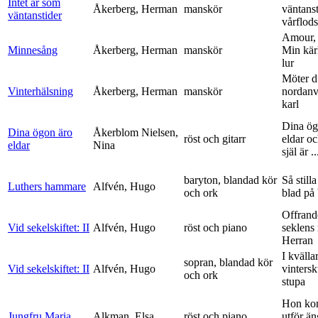
Intet är som
Åkerberg, Herman
manskör
väntanst
väntanstider
vårflods
Amour,
Minnesång
Åkerberg, Herman
manskör
Min kär
lur
Möter d
Vinterhälsning
Åkerberg, Herman
manskör
nordanv
karl
Dina ög
Dina ögon äro
Åkerblom Nielsen,
röst och gitarr
eldar o
eldar
Nina
själ är ..
baryton, blandad kör
Så stilla
Luthers hammare
Alfvén, Hugo
och ork
blad på
Offrand
Vid sekelskiftet: II
Alfvén, Hugo
röst och piano
seklens
Herran
I kvälla
sopran, blandad kör
Vid sekelskiftet: II
Alfvén, Hugo
vinters
och ork
stupa
Hon ko
Jungfru Maria
Alkman, Elsa
röst och piano
utför ä