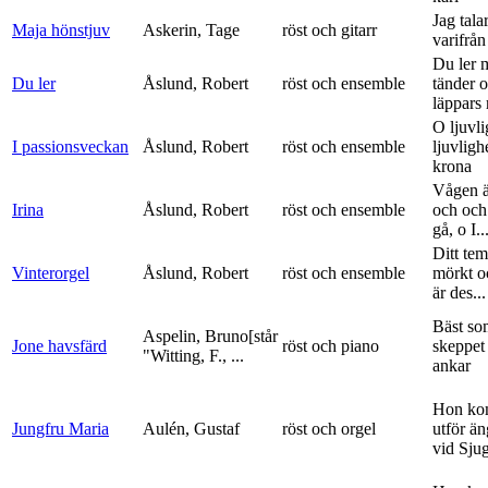
Jag tala
Maja hönstjuv
Askerin, Tage
röst och gitarr
varifrå
Du ler 
Du ler
Åslund, Robert
röst och ensemble
tänder 
läppars 
O ljuvli
I passionsveckan
Åslund, Robert
röst och ensemble
ljuvligh
krona
Vågen ä
Irina
Åslund, Robert
röst och ensemble
och och
gå, o I..
Ditt tem
Vinterorgel
Åslund, Robert
röst och ensemble
mörkt o
är des...
Bäst so
Aspelin, Bruno[står
Jone havsfärd
röst och piano
skeppet 
"Witting, F., ...
ankar
Hon ko
Jungfru Maria
Aulén, Gustaf
röst och orgel
utför ä
vid Sju