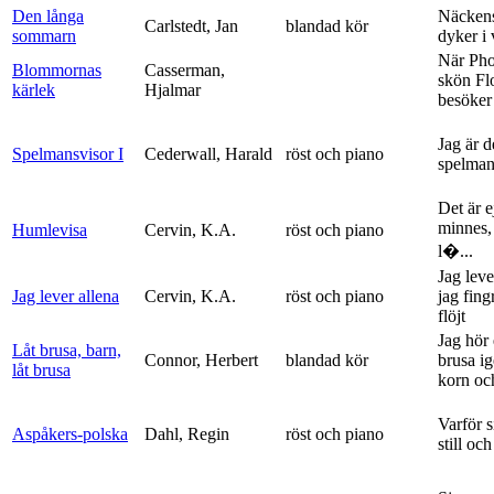
Den långa
Näckens
Carlstedt, Jan
blandad kör
sommarn
dyker i
När Ph
Blommornas
Casserman,
skön Fl
kärlek
Hjalmar
besöker
Jag är 
Spelmansvisor I
Cederwall, Harald
röst och piano
spelma
Det är ej
minnes,
Humlevisa
Cervin, K.A.
röst och piano
l�...
Jag leve
Jag lever allena
Cervin, K.A.
röst och piano
jag fing
flöjt
Jag hör 
Låt brusa, barn,
Connor, Herbert
blandad kör
brusa i
låt brusa
korn och
Varför si
Aspåkers-polska
Dahl, Regin
röst och piano
still och