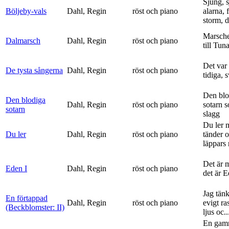
Sjung, s
Böljeby-vals
Dahl, Regin
röst och piano
alarna, 
storm, d
Marsche
Dalmarsch
Dahl, Regin
röst och piano
till Tun
Det var
De tysta sångerna
Dahl, Regin
röst och piano
tidiga, 
Den blo
Den blodiga
Dahl, Regin
röst och piano
sotarn 
sotarn
slagg
Du ler 
Du ler
Dahl, Regin
röst och piano
tänder 
läppars 
Det är 
Eden I
Dahl, Regin
röst och piano
det är 
Jag tän
En förtappad
Dahl, Regin
röst och piano
evigt ra
(Beckblomster: II)
ljus oc..
En gam