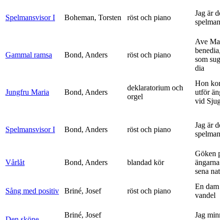
Jag är 
Spelmansvisor I
Boheman, Torsten
röst och piano
spelma
Ave Mar
benedia
Gammal ramsa
Bond, Anders
röst och piano
som sug
dia
Hon ko
deklaratorium och
Jungfru Maria
Bond, Anders
utför ä
orgel
vid Sju
Jag är 
Spelmansvisor I
Bond, Anders
röst och piano
spelma
Göken 
Vårlåt
Bond, Anders
blandad kör
ängarna 
sena nat
En dam 
Sång med positiv
Briné, Josef
röst och piano
vandel
Briné, Josef
Jag min
Den sköne