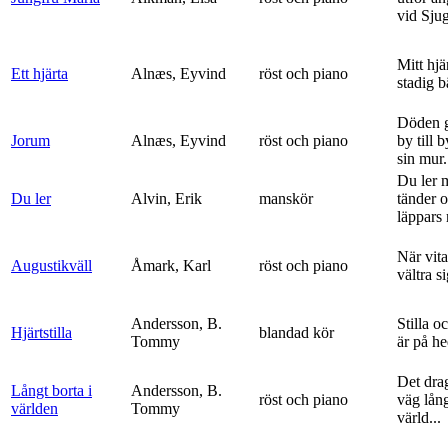
vid Sju
Mitt hjä
Ett hjärta
Alnæs, Eyvind
röst och piano
stadig b
Döden g
Jorum
Alnæs, Eyvind
röst och piano
by till 
sin mur.
Du ler 
Du ler
Alvin, Erik
manskör
tänder 
läppars 
När vit
Augustikväll
Åmark, Karl
röst och piano
vältra s
Andersson, B.
Stilla o
Hjärtstilla
blandad kör
Tommy
är på h
Det dra
Långt borta i
Andersson, B.
röst och piano
väg lång
världen
Tommy
värld...