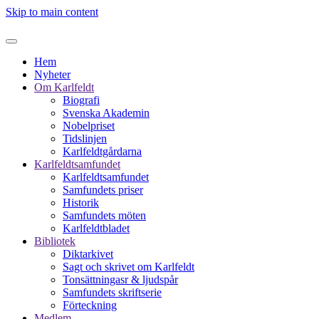
Skip to main content
Hem
Nyheter
Om Karlfeldt
Biografi
Svenska Akademin
Nobelpriset
Tidslinjen
Karlfeldtgårdarna
Karlfeldtsamfundet
Karlfeldtsamfundet
Samfundets priser
Historik
Samfundets möten
Karlfeldtbladet
Bibliotek
Diktarkivet
Sagt och skrivet om Karlfeldt
Tonsättningasr & ljudspår
Samfundets skriftserie
Förteckning
Medlem