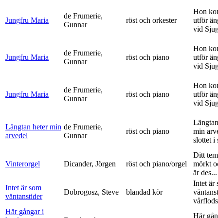
Hon ko
de Frumerie,
Jungfru Maria
röst och orkester
utför ä
Gunnar
vid Sju
Hon ko
de Frumerie,
Jungfru Maria
röst och piano
utför ä
Gunnar
vid Sju
Hon ko
de Frumerie,
Jungfru Maria
röst och piano
utför ä
Gunnar
vid Sju
Längtan
Längtan heter min
de Frumerie,
röst och piano
min arv
arvedel
Gunnar
slottet i 
Ditt tem
Vinterorgel
Dicander, Jörgen
röst och piano/orgel
mörkt o
är des...
Intet är
Intet är som
Dobrogosz, Steve
blandad kör
väntanst
väntanstider
vårflods
Här gångar i
Här gån