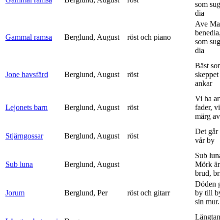
som sug
dia
Ave Mar
benedia
Gammal ramsa
Berglund, August
röst och piano
som sug
dia
Bäst so
Jone havsfärd
Berglund, August
röst
skeppet 
ankar
Vi ha ar
Lejonets barn
Berglund, August
röst
fader, v
märg av 
Det går e
Stjärngossar
Berglund, August
röst
vår by
Sub lun
Sub luna
Berglund, August
Mörk är
brud, br
Döden g
Jorum
Berglund, Per
röst och gitarr
by till 
sin mur.
Längtan