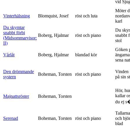
vid Sju
Möter d
Vinterhälsning
Blomquist, Josef
röst och luta
nordanv
karl
Du skymtar
Du sky
snabbt förbi
Boberg, Hjalmar
röst och piano
snabbt 
(Midsommarvisor:
stol
II)
Göken 
Vårlåt
Boberg, Hjalmar
blandad kör
ängarna 
sena nat
Den drömmande
Vinden 
Boheman, Torsten
röst och piano
systern
på sin s
Hör, hu
kallar o
Majnattsröster
Boheman, Torsten
du ej s�
Tallarna
Serenad
Boheman, Torsten
röst och piano
och bjö
blad