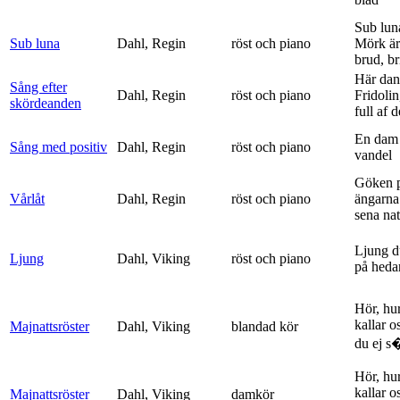
Sub lun
Sub luna
Dahl, Regin
röst och piano
Mörk är
brud, br
Här dan
Sång efter
Dahl, Regin
röst och piano
Fridolin
skördeanden
full af d
En dam 
Sång med positiv
Dahl, Regin
röst och piano
vandel
Göken 
Vårlåt
Dahl, Regin
röst och piano
ängarna 
sena nat
Ljung d
Ljung
Dahl, Viking
röst och piano
på heda
Hör, hu
kallar o
Majnattsröster
Dahl, Viking
blandad kör
du ej s�
Hör, hu
kallar o
Majnattsröster
Dahl, Viking
damkör