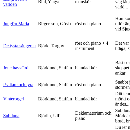
Bihl, Yngve
manskör
väg lång
världen
värld...
Hon ko
Jungfru Maria
Birgersson, Gösta
röst och piano
utför ä
vid Sju
röst och piano + 4
Det var
De tysta sångerna
Björk, Torgny
instrument
tidiga, 
Bäst so
Jone havsfärd
Björklund, Staffan
blandad kör
skeppet 
ankar
Snabbt 
Psaltare och lyra
Björklund, Staffan
röst och piano
stormen
Ditt tem
Vinterorgel
Björklund, Staffan
blandad kör
mörkt o
är des...
Sub lun
Deklamatorium och
Sub luna
Björlin, Ulf
Mörk är
piano
brud, br
Du ler 