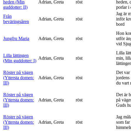
heden (Min
Adrian, Greta
röst
heden, 
guddotter: II)
porlar i
Jag är 
Från
Adrian, Greta
röst
inför k
beväringsåren
bord
Hon ko
Jungfru Maria
Adrian, Greta
röst
utför ä
vid Sju
Lilla lä
Lilla lättingen
Adrian, Greta
röst
min, lill
(Min guddotter: I)
lättinge
Röster på vägen
Det var 
(Yttersta domen:
Adrian, Greta
röst
jordens 
III)
du vart 
Röster på vägen
Det är 
(Yttersta domen:
Adrian, Greta
röst
på vägen
III)
Guds h
Röster på vägen
Jag mål
(Yttersta domen:
Adrian, Greta
röst
som far t
III)
himmelr