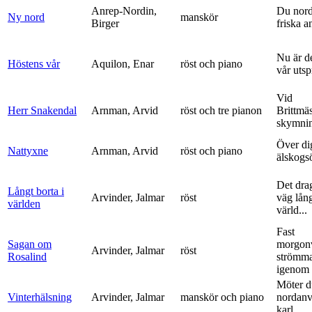
Anrep-Nordin,
Du nor
Ny nord
manskör
Birger
friska a
Nu är de
Höstens vår
Aquilon, Enar
röst och piano
vår uts
Vid
Herr Snakendal
Arnman, Arvid
röst och tre pianon
Brittmäs
skymnin
Över di
Nattyxne
Arnman, Arvid
röst och piano
älskogs
Det dra
Långt borta i
Arvinder, Jalmar
röst
väg lång
världen
värld...
Fast
Sagan om
morgon
Arvinder, Jalmar
röst
Rosalind
strömma
igenom 
Möter d
Vinterhälsning
Arvinder, Jalmar
manskör och piano
nordanv
karl