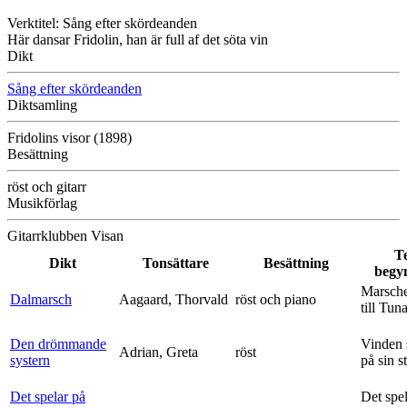
Verktitel: Sång efter skördeanden
Här dansar Fridolin, han är full af det söta vin
Dikt
Sång efter skördeanden
Diktsamling
Fridolins visor (1898)
Besättning
röst och gitarr
Musikförlag
Gitarrklubben Visan
T
Dikt
Tonsättare
Besättning
begy
Marsche
Dalmarsch
Aagaard, Thorvald
röst och piano
till Tun
Den drömmande
Vinden 
Adrian, Greta
röst
systern
på sin s
Det spelar på
Det spe