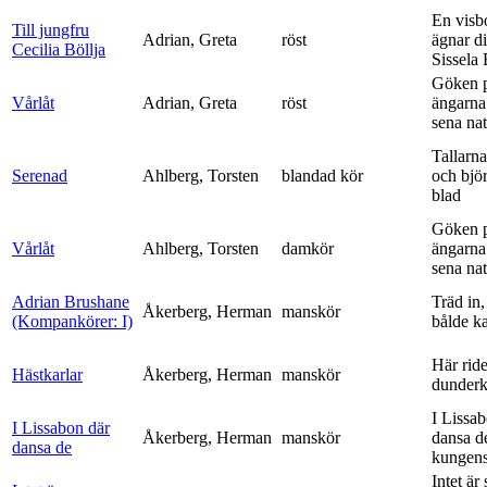
En visb
Till jungfru
Adrian, Greta
röst
ägnar di
Cecilia Böllja
Sissela B
Göken 
Vårlåt
Adrian, Greta
röst
ängarna 
sena nat
Tallarna
Serenad
Ahlberg, Torsten
blandad kör
och bjö
blad
Göken 
Vårlåt
Ahlberg, Torsten
damkör
ängarna 
sena nat
Adrian Brushane
Träd in,
Åkerberg, Herman
manskör
(Kompankörer: I)
bålde ka
Här ride
Hästkarlar
Åkerberg, Herman
manskör
dunderk
I Lissa
I Lissabon där
Åkerberg, Herman
manskör
dansa d
dansa de
kungens 
Intet är