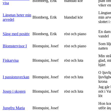
Blomberg, Erik
blandad kör
platt om
visa
viker en 
Längtan
Längtan heter min
Blomberg, Erik
blandad kör
min arv
arvedel
slottet i 
En dam 
Sång med positiv
Blomberg, Erik
röst och piano
vandel
Som lilj
Blomstervisor I
Blomquist, Josef
röst och piano
natten
Min strå
Fiskarvisa
Blomquist, Josef
röst och luta
glad, mi
bjärt
O ljuvli
I passionsveckan
Blomquist, Josef
röst och luta
ljuvligh
krona
Jag går
Josep i skogen
Blomquist, Josef
röst och luta
nöt i V
löt
Hon ko
Jungfru Maria
Blomquist, Josef
utför ä