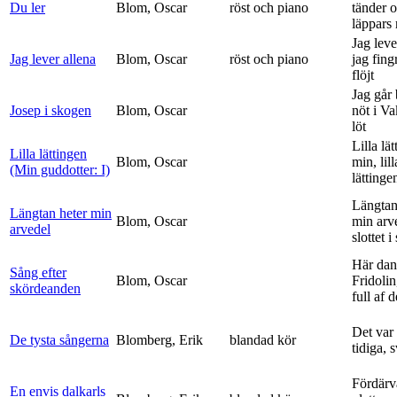
Du ler
Blom, Oscar
röst och piano
tänder 
läppars 
Jag leve
Jag lever allena
Blom, Oscar
röst och piano
jag fing
flöjt
Jag går
Josep i skogen
Blom, Oscar
nöt i V
löt
Lilla lä
Lilla lättingen
Blom, Oscar
min, lill
(Min guddotter: I)
lättinge
Längtan
Längtan heter min
Blom, Oscar
min arv
arvedel
slottet i 
Här dan
Sång efter
Blom, Oscar
Fridolin
skördeanden
full af d
Det var
De tysta sångerna
Blomberg, Erik
blandad kör
tidiga, 
Fördärv
En envis dalkarls