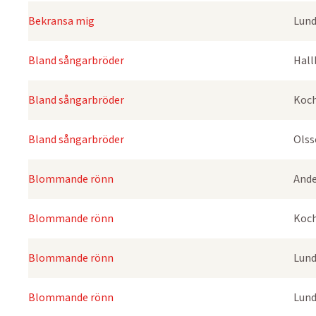
Bekransa mig
Lund
Bland sångarbröder
Hall
Bland sångarbröder
Koch
Bland sångarbröder
Olss
Blommande rönn
Ande
Blommande rönn
Koch
Blommande rönn
Lund
Blommande rönn
Lund