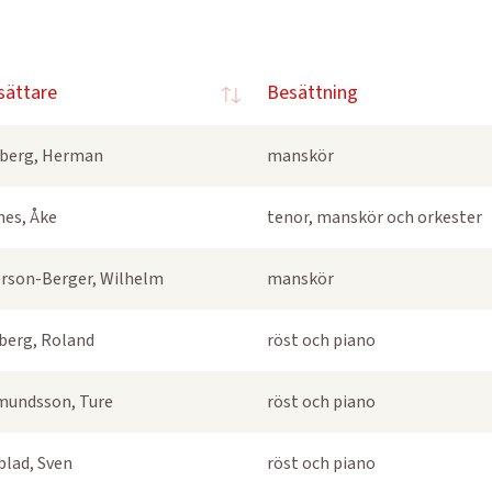
sättare
Besättning
berg, Herman
manskör
nes, Åke
tenor, manskör och orkester
rson-Berger, Wilhelm
manskör
berg, Roland
röst och piano
undsson, Ture
röst och piano
blad, Sven
röst och piano