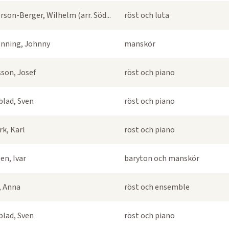
rson-Berger, Wilhelm (arr. Söd...
röst och luta
nning, Johnny
manskör
sson, Josef
röst och piano
blad, Sven
röst och piano
k, Karl
röst och piano
en, Ivar
baryton och manskör
s, Anna
röst och ensemble
blad, Sven
röst och piano