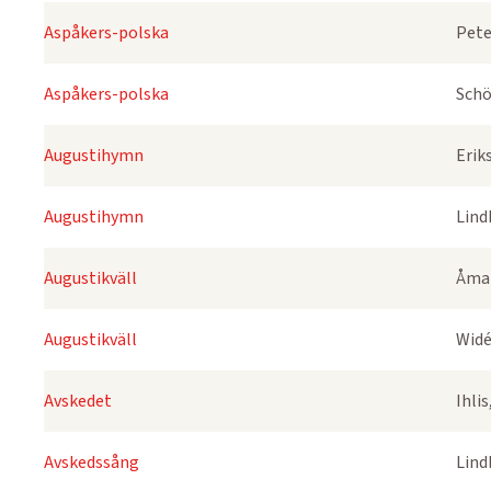
Aspåkers-polska
Pete
Aspåkers-polska
Schö
Augustihymn
Erik
Augustihymn
Lind
Augustikväll
Åmar
Augustikväll
Widé
Avskedet
Ihli
Avskedssång
Lind