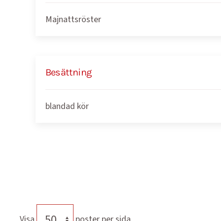
Majnattsröster
Besättning
blandad kör
Visa
poster per sida