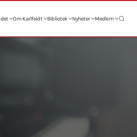
ndet
Om Karlfeldt
Bibliotek
Nyheter
Medlem