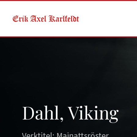
Skip to main content
Dahl, Viking
Verktitel: Majnattsröster