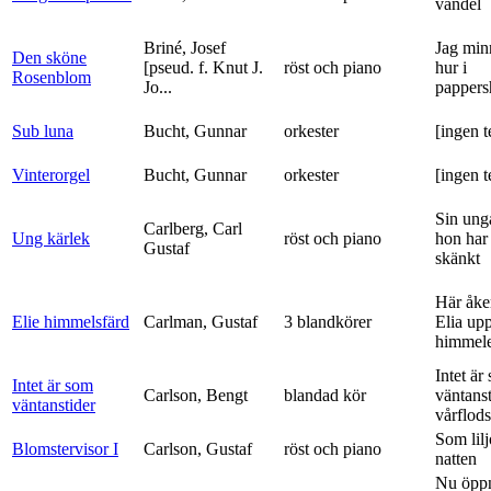
vandel
Briné, Josef
Jag min
Den sköne
[pseud. f. Knut J.
röst och piano
hur i
Rosenblom
Jo...
pappers
Sub luna
Bucht, Gunnar
orkester
[ingen t
Vinterorgel
Bucht, Gunnar
orkester
[ingen t
Sin ung
Carlberg, Carl
Ung kärlek
röst och piano
hon har
Gustaf
skänkt
Här åke
Elie himmelsfärd
Carlman, Gustaf
3 blandkörer
Elia upp 
himmele
Intet är
Intet är som
Carlson, Bengt
blandad kör
väntanst
väntanstider
vårflods
Som lilj
Blomstervisor I
Carlson, Gustaf
röst och piano
natten
Nu öpp