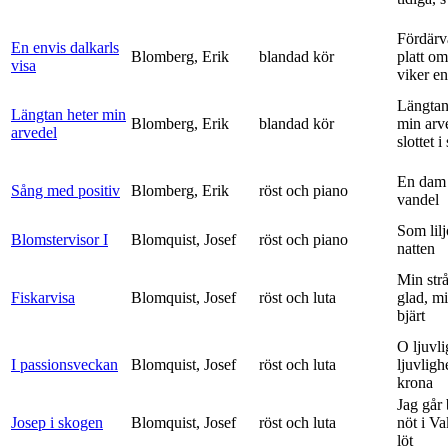
Fördärv
En envis dalkarls
Blomberg, Erik
blandad kör
platt om
visa
viker en 
Längtan
Längtan heter min
Blomberg, Erik
blandad kör
min arv
arvedel
slottet i 
En dam 
Sång med positiv
Blomberg, Erik
röst och piano
vandel
Som lilj
Blomstervisor I
Blomquist, Josef
röst och piano
natten
Min strå
Fiskarvisa
Blomquist, Josef
röst och luta
glad, mi
bjärt
O ljuvli
I passionsveckan
Blomquist, Josef
röst och luta
ljuvligh
krona
Jag går
Josep i skogen
Blomquist, Josef
röst och luta
nöt i V
löt