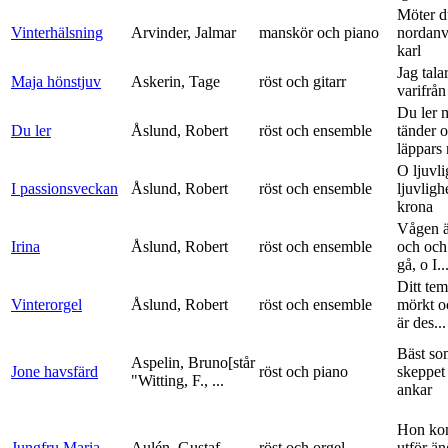
Möter d
Vinterhälsning
Arvinder, Jalmar
manskör och piano
nordanv
karl
Jag tala
Maja hönstjuv
Askerin, Tage
röst och gitarr
varifrå
Du ler 
Du ler
Åslund, Robert
röst och ensemble
tänder 
läppars 
O ljuvli
I passionsveckan
Åslund, Robert
röst och ensemble
ljuvligh
krona
Vågen ä
Irina
Åslund, Robert
röst och ensemble
och och
gå, o I..
Ditt tem
Vinterorgel
Åslund, Robert
röst och ensemble
mörkt o
är des...
Bäst so
Aspelin, Bruno[står
Jone havsfärd
röst och piano
skeppet 
"Witting, F., ...
ankar
Hon ko
Jungfru Maria
Aulén, Gustaf
röst och orgel
utför ä