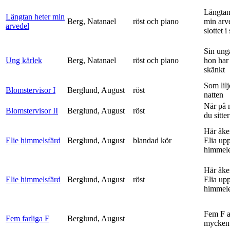
Längtan
Längtan heter min
Berg, Natanael
röst och piano
min arv
arvedel
slottet i 
Sin ung
Ung kärlek
Berg, Natanael
röst och piano
hon har
skänkt
Som lilj
Blomstervisor I
Berglund, August
röst
natten
När på 
Blomstervisor II
Berglund, August
röst
du sitter
Här åke
Elie himmelsfärd
Berglund, August
blandad kör
Elia upp 
himmele
Här åke
Elie himmelsfärd
Berglund, August
röst
Elia upp 
himmele
Fem F 
Fem farliga F
Berglund, August
mycken 