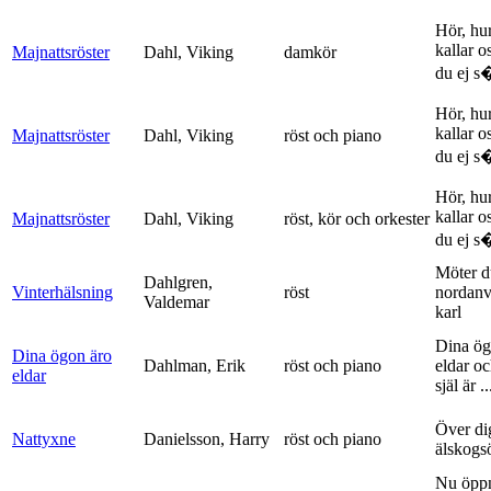
Hör, hu
kallar o
Majnattsröster
Dahl, Viking
damkör
du ej s�
Hör, hu
kallar o
Majnattsröster
Dahl, Viking
röst och piano
du ej s�
Hör, hu
kallar o
Majnattsröster
Dahl, Viking
röst, kör och orkester
du ej s�
Möter d
Dahlgren,
Vinterhälsning
röst
nordanv
Valdemar
karl
Dina ög
Dina ögon äro
Dahlman, Erik
röst och piano
eldar o
eldar
själ är ..
Över di
Nattyxne
Danielsson, Harry
röst och piano
älskogs
Nu öpp