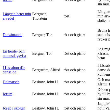
sin mur.
Längtan
Längtan heter min
Bergman,
röst
min arv
arvedel
Thorstein
slottet i 
Bruna h
De väntande
Bergner, Tor
röst och gitarr
stallet 
rycker p
Säg mig
En herde- och
Bergner, Tor
röst och piano
käraste,
namnsdagsvisa
betar
I Lissa
I Lissabon där
Bergström, Alfred
röst och piano
dansa d
dansa de
kungens 
Och ma
Dalmarsch
Beskow, John H.
röst och piano
går till
Döden g
Jorum
Beskow, John H.
röst och piano
by till 
sin mur.
Jag går
Josep i skogen
Beskow, John H.
röst och piano
nöt i V