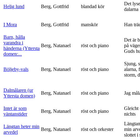
Det lyse
Helig lund
Berg, Gottfrid
blandad kör
dalarna
I Mora
Berg, Gottfrid
manskör
Han trä
Barn, hålla
Det är 
varandra i
Berg, Natanael
röst och piano
på vägen
händerna (Yttersta
Guds h
domen:...
Sjung, s
Böljeby-vals
Berg, Natanael
röst och piano
alarna, 
storm, d
Dalmålaren (ur
Berg, Natanael
röst och piano
Jag mål
Yttersta domen)
Intet är som
Gleicht
Berg, Natanael
röst och piano
väntanstider
nichts
Längtan
Längtan heter min
Berg, Natanael
röst och orkester
min arv
arvedel
slottet i 