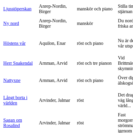
Anrep-Nordin,
Stilla ti
Ljusstöperskan
manskör och piano
Birger
stjärnan
Anrep-Nordin,
Du nor
Ny nord
manskör
Birger
friska a
Nu är de
Höstens vår
Aquilon, Enar
röst och piano
vår uts
Vid
Herr Snakendal
Arnman, Arvid
röst och tre pianon
Brittmäs
skymnin
Över di
Nattyxne
Arnman, Arvid
röst och piano
älskogs
Det dra
Långt borta i
Arvinder, Jalmar
röst
väg lång
världen
värld...
Fast
Sagan om
morgon
Arvinder, Jalmar
röst
Rosalind
strömma
igenom 