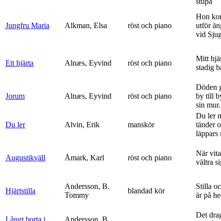
stupa
Hon ko
Jungfru Maria
Alkman, Elsa
röst och piano
utför ä
vid Sju
Mitt hjä
Ett hjärta
Alnæs, Eyvind
röst och piano
stadig b
Döden g
Jorum
Alnæs, Eyvind
röst och piano
by till 
sin mur.
Du ler 
Du ler
Alvin, Erik
manskör
tänder 
läppars 
När vit
Augustikväll
Åmark, Karl
röst och piano
vältra s
Andersson, B.
Stilla o
Hjärtstilla
blandad kör
Tommy
är på h
Det dra
Långt borta i
Andersson, B.