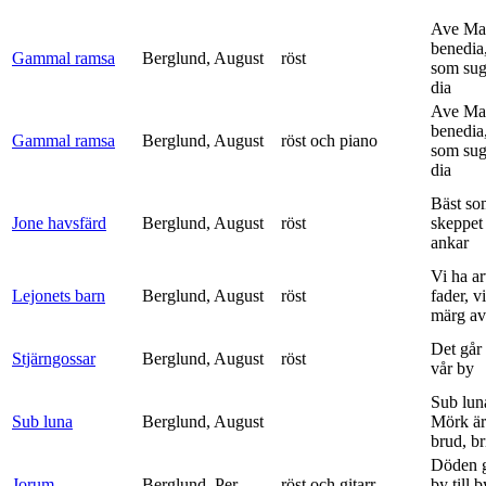
Ave Mar
benedia
Gammal ramsa
Berglund, August
röst
som sug
dia
Ave Mar
benedia
Gammal ramsa
Berglund, August
röst och piano
som sug
dia
Bäst so
Jone havsfärd
Berglund, August
röst
skeppet 
ankar
Vi ha ar
Lejonets barn
Berglund, August
röst
fader, v
märg av 
Det går e
Stjärngossar
Berglund, August
röst
vår by
Sub lun
Sub luna
Berglund, August
Mörk är
brud, br
Döden g
Jorum
Berglund, Per
röst och gitarr
by till 