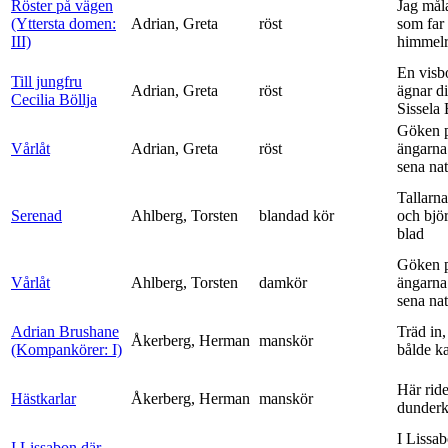
Röster på vägen
Jag mål
(Yttersta domen:
Adrian, Greta
röst
som far t
III)
himmelr
En visb
Till jungfru
Adrian, Greta
röst
ägnar di
Cecilia Böllja
Sissela B
Göken 
Vårlåt
Adrian, Greta
röst
ängarna 
sena nat
Tallarna
Serenad
Ahlberg, Torsten
blandad kör
och bjö
blad
Göken 
Vårlåt
Ahlberg, Torsten
damkör
ängarna 
sena nat
Adrian Brushane
Träd in,
Åkerberg, Herman
manskör
(Kompankörer: I)
bålde ka
Här ride
Hästkarlar
Åkerberg, Herman
manskör
dunderk
I Lissa
I Lissabon där