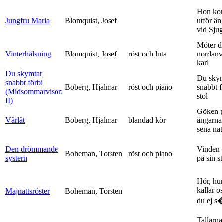
Hon ko
Jungfru Maria
Blomquist, Josef
utför ä
vid Sju
Möter d
Vinterhälsning
Blomquist, Josef
röst och luta
nordanv
karl
Du skymtar
Du sky
snabbt förbi
Boberg, Hjalmar
röst och piano
snabbt 
(Midsommarvisor:
stol
II)
Göken 
Vårlåt
Boberg, Hjalmar
blandad kör
ängarna 
sena nat
Den drömmande
Vinden 
Boheman, Torsten
röst och piano
systern
på sin s
Hör, hu
kallar o
Majnattsröster
Boheman, Torsten
du ej s�
Tallarna