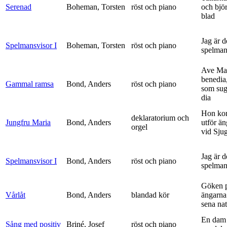
Serenad
Boheman, Torsten
röst och piano
och bjö
blad
Jag är 
Spelmansvisor I
Boheman, Torsten
röst och piano
spelma
Ave Mar
benedia
Gammal ramsa
Bond, Anders
röst och piano
som sug
dia
Hon ko
deklaratorium och
Jungfru Maria
Bond, Anders
utför ä
orgel
vid Sju
Jag är 
Spelmansvisor I
Bond, Anders
röst och piano
spelma
Göken 
Vårlåt
Bond, Anders
blandad kör
ängarna 
sena nat
En dam 
Sång med positiv
Briné, Josef
röst och piano