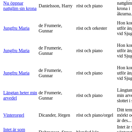
Nu öppnar
nattglim
Danielsson, Harry
röst och piano
nattglim sin krona
krona i
åkrarna.
Hon ko
de Frumerie,
Jungfru Maria
röst och orkester
utför ä
Gunnar
vid Sju
Hon ko
de Frumerie,
Jungfru Maria
röst och piano
utför ä
Gunnar
vid Sju
Hon ko
de Frumerie,
Jungfru Maria
röst och piano
utför ä
Gunnar
vid Sju
Längtan
Längtan heter min
de Frumerie,
röst och piano
min arv
arvedel
Gunnar
slottet i 
Ditt tem
Vinterorgel
Dicander, Jörgen
röst och piano/orgel
mörkt o
är des...
Intet är
Intet är som