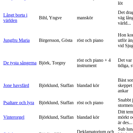
löt
Det dra
Långt borta i
Bihl, Yngve
manskör
väg lång
världen
värld...
Hon ko
Jungfru Maria
Birgersson, Gösta
röst och piano
utför ä
vid Sju
röst och piano + 4
Det var
De tysta sångerna
Björk, Torgny
instrument
tidiga, 
Bäst so
Jone havsfärd
Björklund, Staffan
blandad kör
skeppet 
ankar
Snabbt 
Psaltare och lyra
Björklund, Staffan
röst och piano
stormen
Ditt tem
Vinterorgel
Björklund, Staffan
blandad kör
mörkt o
är des...
Sub lun
Deklamatorium och