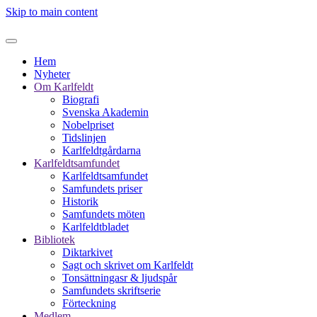
Skip to main content
Hem
Nyheter
Om Karlfeldt
Biografi
Svenska Akademin
Nobelpriset
Tidslinjen
Karlfeldtgårdarna
Karlfeldtsamfundet
Karlfeldtsamfundet
Samfundets priser
Historik
Samfundets möten
Karlfeldtbladet
Bibliotek
Diktarkivet
Sagt och skrivet om Karlfeldt
Tonsättningasr & ljudspår
Samfundets skriftserie
Förteckning
Medlem