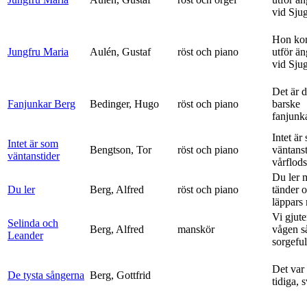
vid Sju
Hon ko
Jungfru Maria
Aulén, Gustaf
röst och piano
utför ä
vid Sju
Det är 
Fanjunkar Berg
Bedinger, Hugo
röst och piano
barske
fanjunk
Intet är
Intet är som
Bengtson, Tor
röst och piano
väntanst
väntanstider
vårflods
Du ler 
Du ler
Berg, Alfred
röst och piano
tänder 
läppars 
Vi gjute
Selinda och
Berg, Alfred
manskör
vågen s
Leander
sorgeful
Det var
De tysta sångerna
Berg, Gottfrid
tidiga, 