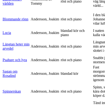
röst och piano
väg lång
världen
Tommy
värld...
I den bl
Blommande rönn
Andersson, Joakim
röst och piano
Johanne
vilar luf
blandad kör och
I natten
Lucia
Andersson, Joakim
piano
kalla vä
Längtan
Längtan heter min
Andersson, Joakim
röst och piano
min arv
arvedel
slottet i 
Snabbt 
Psaltare och lyra
Andersson, Joakim
röst och piano
stormen
Fast
Sagan om
morgon
Andersson, Joakim
blandad kör
Rosalind
strömm
igenom 
Spinn, 
Spinnerskan
Andersson, Joakim
röst och piano
kära dot
köper d.
Tänd int