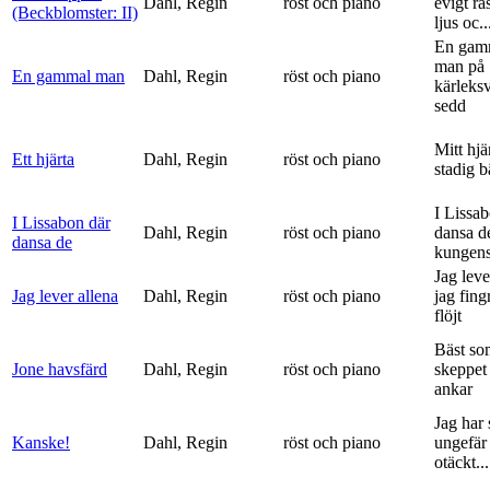
Dahl, Regin
röst och piano
evigt ra
(Beckblomster: II)
ljus oc..
En gam
man på
En gammal man
Dahl, Regin
röst och piano
kärleks
sedd
Mitt hjä
Ett hjärta
Dahl, Regin
röst och piano
stadig b
I Lissa
I Lissabon där
Dahl, Regin
röst och piano
dansa d
dansa de
kungens 
Jag leve
Jag lever allena
Dahl, Regin
röst och piano
jag fing
flöjt
Bäst so
Jone havsfärd
Dahl, Regin
röst och piano
skeppet 
ankar
Jag har s
Kanske!
Dahl, Regin
röst och piano
ungefär 
otäckt...