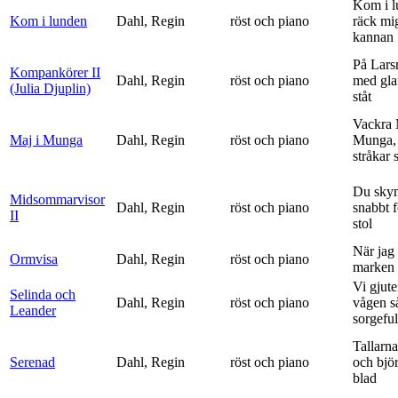
Kom i l
Kom i lunden
Dahl, Regin
röst och piano
räck mi
kannan
På Lars
Kompankörer II
Dahl, Regin
röst och piano
med gla
(Julia Djuplin)
ståt
Vackra 
Maj i Munga
Dahl, Regin
röst och piano
Munga, 
stråkar s
Du sky
Midsommarvisor
Dahl, Regin
röst och piano
snabbt 
II
stol
När jag 
Ormvisa
Dahl, Regin
röst och piano
marken 
Vi gjute
Selinda och
Dahl, Regin
röst och piano
vågen s
Leander
sorgeful
Tallarna
Serenad
Dahl, Regin
röst och piano
och bjö
blad