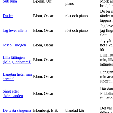
Sub luna
Björlin, Ulf
Mörk är
piano
brud, br
Du ler 
Du ler
Blom, Oscar
röst och piano
tänder 
läppars 
Jag leve
Jag lever allena
Blom, Oscar
röst och piano
jag fing
flöjt
Jag går
Josep i skogen
Blom, Oscar
nöt i V
löt
Lilla lä
Lilla lättingen
Blom, Oscar
min, lill
(Min guddotter: I)
lättinge
Längtan
Längtan heter min
Blom, Oscar
min arv
arvedel
slottet i 
Här dan
Sång efter
Blom, Oscar
Fridolin
skördeanden
full af d
Det var
De tysta sångerna
Blomberg, Erik
blandad kör
tidiga, 