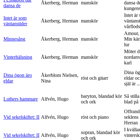
Åkerberg, Herman
manskör
dansa d
dansa de
kungens 
Intet är
Intet är som
Åkerberg, Herman
manskör
väntanst
väntanstider
vårflods
Amour,
Minnesång
Åkerberg, Herman
manskör
Min kär
lur
Möter d
Vinterhälsning
Åkerberg, Herman
manskör
nordanv
karl
Dina ög
Dina ögon äro
Åkerblom Nielsen,
röst och gitarr
eldar o
eldar
Nina
själ är ..
baryton, blandad kör
Så stilla
Luthers hammare
Alfvén, Hugo
och ork
blad på
Offrand
Vid sekelskiftet: II
Alfvén, Hugo
röst och piano
seklens
Herran
I kvälla
sopran, blandad kör
Vid sekelskiftet: II
Alfvén, Hugo
vinters
och ork