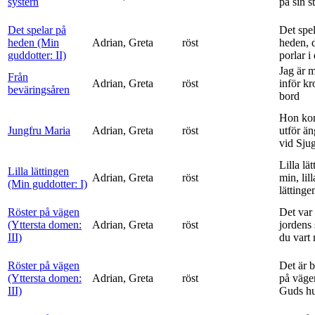
systern
på sin s
Det spelar på
Det spe
heden (Min
Adrian, Greta
röst
heden, 
guddotter: II)
porlar i
Jag är 
Från
Adrian, Greta
röst
inför k
beväringsåren
bord
Hon ko
Jungfru Maria
Adrian, Greta
röst
utför ä
vid Sju
Lilla lä
Lilla lättingen
Adrian, Greta
röst
min, lill
(Min guddotter: I)
lättinge
Röster på vägen
Det var 
(Yttersta domen:
Adrian, Greta
röst
jordens 
III)
du vart 
Röster på vägen
Det är 
(Yttersta domen:
Adrian, Greta
röst
på vägen
III)
Guds h