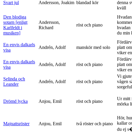
Svart jul
Andersson, Joakim
blandad kör
denna s
kväll
Den blodiga
Hvadan
sotarn [enligt
Andersson,
kommer
röst och piano
Karlfeldt i
Richard
hvadan
musiken]
du min k
Fördärv
En envis dalkarls
Andrén, Adolf
manskör med solo
platt om
visa
viker en 
Fördärv
En envis dalkarls
Andrén, Adolf
röst och piano
platt om
visa
viker en 
Vi gjute
Selinda och
Andrén, Adolf
röst och piano
vågen s
Leander
sorgeful
Ur mitt 
Drömd lycka
Anjou, Emil
röst och piano
mörka l
Hör, hu
kallar o
Majnattsröster
Anjou, Emil
två röster och piano
du ej s�