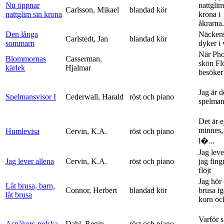
Nu öppnar
nattglim
Carlsson, Mikael
blandad kör
nattglim sin krona
krona i
åkrarna.
Den långa
Näckens
Carlstedt, Jan
blandad kör
sommarn
dyker i
När Ph
Blommornas
Casserman,
skön Fl
kärlek
Hjalmar
besöker
Jag är 
Spelmansvisor I
Cederwall, Harald
röst och piano
spelma
Det är ej
minnes,
Humlevisa
Cervin, K.A.
röst och piano
l�...
Jag leve
Jag lever allena
Cervin, K.A.
röst och piano
jag fing
flöjt
Jag hör 
Låt brusa, barn,
Connor, Herbert
blandad kör
brusa i
låt brusa
korn och
Varför si
Aspåkers-polska
Dahl, Regin
röst och piano