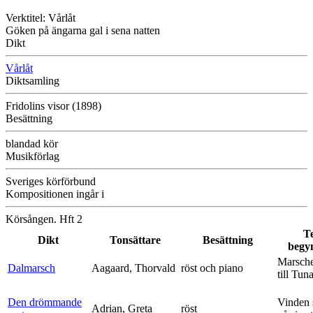
Verktitel: Vårlåt
Göken på ängarna gal i sena natten
Dikt
Vårlåt
Diktsamling
Fridolins visor (1898)
Besättning
blandad kör
Musikförlag
Sveriges körförbund
Kompositionen ingår i
Körsången. Hft 2
T
Dikt
Tonsättare
Besättning
begy
Marsche
Dalmarsch
Aagaard, Thorvald
röst och piano
till Tun
Den drömmande
Vinden 
Adrian, Greta
röst