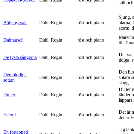
still och
Sjung, s
Böljeby-vals
Dahl, Regin
röst och piano
alarna, 
storm, d
Marsche
Dalmarsch
Dahl, Regin
röst och piano
till Tun
Det var
De tysta sångerna
Dahl, Regin
röst och piano
tidiga, 
Den blo
Den blodiga
Dahl, Regin
röst och piano
sotarn 
sotarn
slagg
Du ler 
Du ler
Dahl, Regin
röst och piano
tänder 
läppars 
Det är 
Eden I
Dahl, Regin
röst och piano
det är 
Jag tän
En förtappad