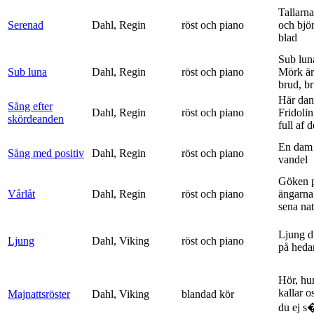
Tallarna
Serenad
Dahl, Regin
röst och piano
och bjö
blad
Sub lun
Sub luna
Dahl, Regin
röst och piano
Mörk är
brud, br
Här dan
Sång efter
Dahl, Regin
röst och piano
Fridolin
skördeanden
full af d
En dam 
Sång med positiv
Dahl, Regin
röst och piano
vandel
Göken 
Vårlåt
Dahl, Regin
röst och piano
ängarna 
sena nat
Ljung d
Ljung
Dahl, Viking
röst och piano
på heda
Hör, hu
kallar o
Majnattsröster
Dahl, Viking
blandad kör
du ej s�