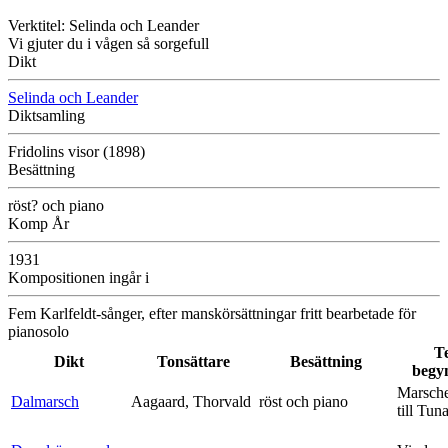
Verktitel: Selinda och Leander
Vi gjuter du i vågen så sorgefull
Dikt
Selinda och Leander
Diktsamling
Fridolins visor (1898)
Besättning
röst? och piano
Komp År
1931
Kompositionen ingår i
Fem Karlfeldt-sånger, efter manskörsättningar fritt bearbetade för
pianosolo
T
Dikt
Tonsättare
Besättning
begy
Marsche
Dalmarsch
Aagaard, Thorvald
röst och piano
till Tun