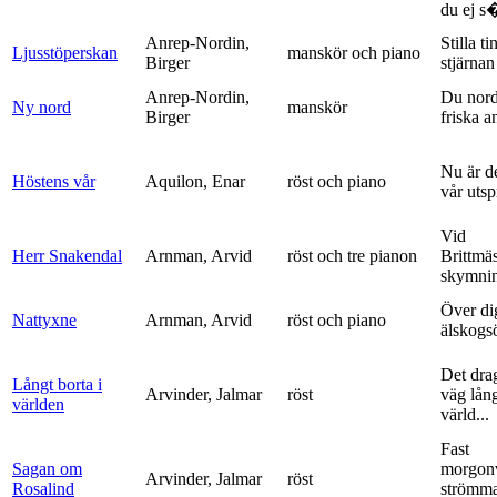
du ej s�
Anrep-Nordin,
Stilla ti
Ljusstöperskan
manskör och piano
Birger
stjärnan
Anrep-Nordin,
Du nor
Ny nord
manskör
Birger
friska a
Nu är de
Höstens vår
Aquilon, Enar
röst och piano
vår uts
Vid
Herr Snakendal
Arnman, Arvid
röst och tre pianon
Brittmäs
skymnin
Över di
Nattyxne
Arnman, Arvid
röst och piano
älskogs
Det dra
Långt borta i
Arvinder, Jalmar
röst
väg lång
världen
värld...
Fast
Sagan om
morgon
Arvinder, Jalmar
röst
Rosalind
strömma