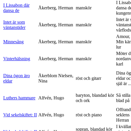
I Lissa
I Lissabon där
Åkerberg, Herman
manskör
dansa d
dansa de
kungens 
Intet är
Intet är som
Åkerberg, Herman
manskör
väntanst
väntanstider
vårflods
Amour,
Minnesång
Åkerberg, Herman
manskör
Min kär
lur
Möter d
Vinterhälsning
Åkerberg, Herman
manskör
nordanv
karl
Dina ög
Dina ögon äro
Åkerblom Nielsen,
röst och gitarr
eldar o
eldar
Nina
själ är ..
baryton, blandad kör
Så stilla
Luthers hammare
Alfvén, Hugo
och ork
blad på
Offrand
Vid sekelskiftet: II
Alfvén, Hugo
röst och piano
seklens
Herran
I kvälla
sopran, blandad kör