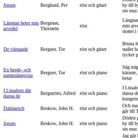
Jorum
Berglund, Per
röst och gitarr
by till 
sin mur.
Längtan
Längtan heter min
Bergman,
röst
min arv
arvedel
Thorstein
slottet i 
Bruna h
De väntande
Bergner, Tor
röst och gitarr
stallet 
rycker p
Säg mig
En herde- och
Bergner, Tor
röst och piano
käraste,
namnsdagsvisa
betar
I Lissa
I Lissabon där
Bergström, Alfred
röst och piano
dansa d
dansa de
kungens 
Och ma
Dalmarsch
Beskow, John H.
röst och piano
går till
Döden g
Jorum
Beskow, John H.
röst och piano
by till 
sin mur.
Jag går