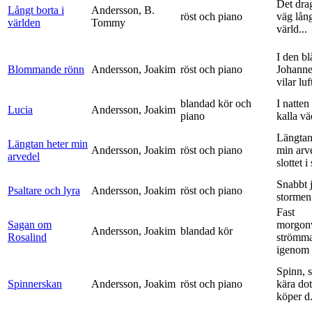
Det dra
Långt borta i
Andersson, B.
röst och piano
väg lång
världen
Tommy
värld...
I den bl
Blommande rönn
Andersson, Joakim
röst och piano
Johanne
vilar luf
blandad kör och
I natten
Lucia
Andersson, Joakim
piano
kalla vä
Längtan
Längtan heter min
Andersson, Joakim
röst och piano
min arv
arvedel
slottet i 
Snabbt 
Psaltare och lyra
Andersson, Joakim
röst och piano
stormen
Fast
Sagan om
morgon
Andersson, Joakim
blandad kör
Rosalind
strömm
igenom 
Spinn, 
Spinnerskan
Andersson, Joakim
röst och piano
kära dot
köper d.