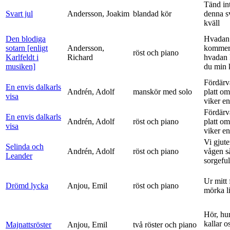
Tänd int
Svart jul
Andersson, Joakim
blandad kör
denna s
kväll
Den blodiga
Hvadan
sotarn [enligt
Andersson,
kommer
röst och piano
Karlfeldt i
Richard
hvadan
musiken]
du min k
Fördärv
En envis dalkarls
Andrén, Adolf
manskör med solo
platt om
visa
viker en 
Fördärv
En envis dalkarls
Andrén, Adolf
röst och piano
platt om
visa
viker en 
Vi gjute
Selinda och
Andrén, Adolf
röst och piano
vågen s
Leander
sorgeful
Ur mitt 
Drömd lycka
Anjou, Emil
röst och piano
mörka l
Hör, hu
kallar o
Majnattsröster
Anjou, Emil
två röster och piano