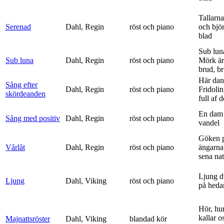
Tallarna
Serenad
Dahl, Regin
röst och piano
och bjö
blad
Sub lun
Sub luna
Dahl, Regin
röst och piano
Mörk är
brud, br
Här dan
Sång efter
Dahl, Regin
röst och piano
Fridolin
skördeanden
full af d
En dam 
Sång med positiv
Dahl, Regin
röst och piano
vandel
Göken 
Vårlåt
Dahl, Regin
röst och piano
ängarna 
sena nat
Ljung d
Ljung
Dahl, Viking
röst och piano
på heda
Hör, hu
kallar o
Majnattsröster
Dahl, Viking
blandad kör