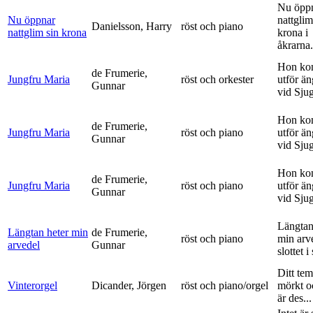
Nu öpp
Nu öppnar
nattglim
Danielsson, Harry
röst och piano
nattglim sin krona
krona i
åkrarna.
Hon ko
de Frumerie,
Jungfru Maria
röst och orkester
utför ä
Gunnar
vid Sju
Hon ko
de Frumerie,
Jungfru Maria
röst och piano
utför ä
Gunnar
vid Sju
Hon ko
de Frumerie,
Jungfru Maria
röst och piano
utför ä
Gunnar
vid Sju
Längtan
Längtan heter min
de Frumerie,
röst och piano
min arv
arvedel
Gunnar
slottet i 
Ditt tem
Vinterorgel
Dicander, Jörgen
röst och piano/orgel
mörkt o
är des...