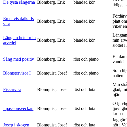
De tysta sångerna
Blomberg, Erik
blandad kör
tidiga, 
Fördärv
En envis dalkarls
Blomberg, Erik
blandad kör
platt om
visa
viker en 
Längtan
Längtan heter min
Blomberg, Erik
blandad kör
min arv
arvedel
slottet i 
En dam 
Sång med positiv
Blomberg, Erik
röst och piano
vandel
Som lilj
Blomstervisor I
Blomquist, Josef
röst och piano
natten
Min strå
Fiskarvisa
Blomquist, Josef
röst och luta
glad, mi
bjärt
O ljuvli
I passionsveckan
Blomquist, Josef
röst och luta
ljuvligh
krona
Jag går
Josep i skogen
Blomquist, Josef
röst och luta
nöt i V