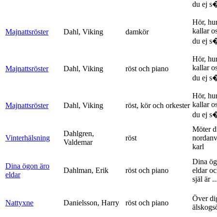
du ej s�
Hör, hu
kallar o
Majnattsröster
Dahl, Viking
damkör
du ej s�
Hör, hu
kallar o
Majnattsröster
Dahl, Viking
röst och piano
du ej s�
Hör, hu
kallar o
Majnattsröster
Dahl, Viking
röst, kör och orkester
du ej s�
Möter d
Dahlgren,
Vinterhälsning
röst
nordanv
Valdemar
karl
Dina ög
Dina ögon äro
Dahlman, Erik
röst och piano
eldar o
eldar
själ är ..
Över di
Nattyxne
Danielsson, Harry
röst och piano
älskogs