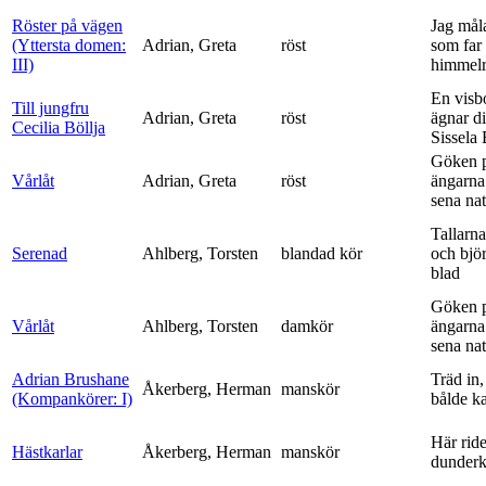
Röster på vägen
Jag mål
(Yttersta domen:
Adrian, Greta
röst
som far t
III)
himmelr
En visb
Till jungfru
Adrian, Greta
röst
ägnar di
Cecilia Böllja
Sissela B
Göken 
Vårlåt
Adrian, Greta
röst
ängarna 
sena nat
Tallarna
Serenad
Ahlberg, Torsten
blandad kör
och bjö
blad
Göken 
Vårlåt
Ahlberg, Torsten
damkör
ängarna 
sena nat
Adrian Brushane
Träd in,
Åkerberg, Herman
manskör
(Kompankörer: I)
bålde ka
Här ride
Hästkarlar
Åkerberg, Herman
manskör
dunderk