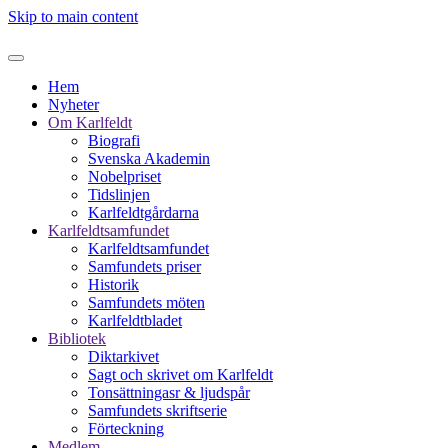
Skip to main content
Hem
Nyheter
Om Karlfeldt
Biografi
Svenska Akademin
Nobelpriset
Tidslinjen
Karlfeldtgårdarna
Karlfeldtsamfundet
Karlfeldtsamfundet
Samfundets priser
Historik
Samfundets möten
Karlfeldtbladet
Bibliotek
Diktarkivet
Sagt och skrivet om Karlfeldt
Tonsättningasr & ljudspår
Samfundets skriftserie
Förteckning
Medlem