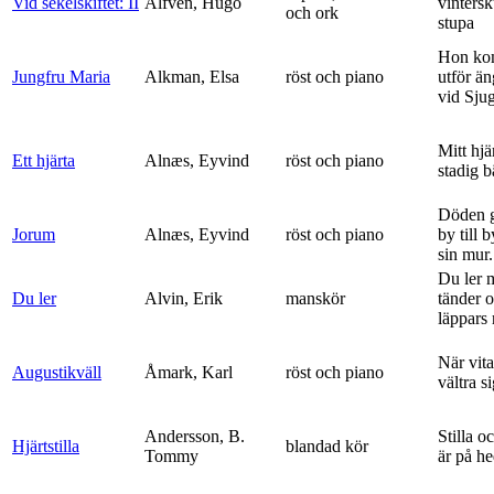
Vid sekelskiftet: II
Alfvén, Hugo
vinters
och ork
stupa
Hon ko
Jungfru Maria
Alkman, Elsa
röst och piano
utför ä
vid Sju
Mitt hjä
Ett hjärta
Alnæs, Eyvind
röst och piano
stadig b
Döden g
Jorum
Alnæs, Eyvind
röst och piano
by till 
sin mur.
Du ler 
Du ler
Alvin, Erik
manskör
tänder 
läppars 
När vit
Augustikväll
Åmark, Karl
röst och piano
vältra s
Andersson, B.
Stilla o
Hjärtstilla
blandad kör
Tommy
är på h