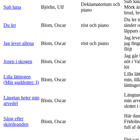
Sub lun
Deklamatorium och
Sub luna
Björlin, Ulf
Mörk är
piano
brud, br
Du ler 
Du ler
Blom, Oscar
röst och piano
tänder 
läppars 
Jag leve
Jag lever allena
Blom, Oscar
röst och piano
jag fing
flöjt
Jag går
Josep i skogen
Blom, Oscar
nöt i V
löt
Lilla lä
Lilla lättingen
Blom, Oscar
min, lill
(Min guddotter: I)
lättinge
Längtan
Längtan heter min
Blom, Oscar
min arv
arvedel
slottet i 
Här dan
Sång efter
Blom, Oscar
Fridolin
skördeanden
full af d
Det var