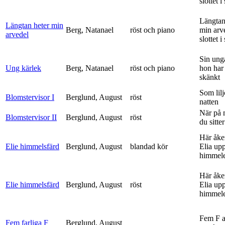
slottet i 
Längtan
Längtan heter min
Berg, Natanael
röst och piano
min arv
arvedel
slottet i 
Sin ung
Ung kärlek
Berg, Natanael
röst och piano
hon har
skänkt
Som lilj
Blomstervisor I
Berglund, August
röst
natten
När på 
Blomstervisor II
Berglund, August
röst
du sitter
Här åke
Elie himmelsfärd
Berglund, August
blandad kör
Elia upp 
himmele
Här åke
Elie himmelsfärd
Berglund, August
röst
Elia upp 
himmele
Fem F 
Fem farliga F
Berglund, August