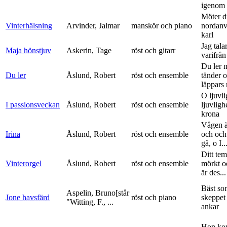
igenom 
Möter d
Vinterhälsning
Arvinder, Jalmar
manskör och piano
nordanv
karl
Jag tala
Maja hönstjuv
Askerin, Tage
röst och gitarr
varifrå
Du ler 
Du ler
Åslund, Robert
röst och ensemble
tänder 
läppars 
O ljuvli
I passionsveckan
Åslund, Robert
röst och ensemble
ljuvligh
krona
Vågen ä
Irina
Åslund, Robert
röst och ensemble
och och
gå, o I..
Ditt tem
Vinterorgel
Åslund, Robert
röst och ensemble
mörkt o
är des...
Bäst so
Aspelin, Bruno[står
Jone havsfärd
röst och piano
skeppet 
"Witting, F., ...
ankar
Hon ko