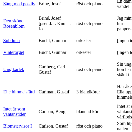
En dam 
Sång med positiv
Briné, Josef
röst och piano
vandel
Briné, Josef
Jag min
Den sköne
[pseud. f. Knut J.
röst och piano
hur i
Rosenblom
Jo...
pappers
Sub luna
Bucht, Gunnar
orkester
[ingen t
Vinterorgel
Bucht, Gunnar
orkester
[ingen t
Sin ung
Carlberg, Carl
Ung kärlek
röst och piano
hon har
Gustaf
skänkt
Här åke
Elie himmelsfärd
Carlman, Gustaf
3 blandkörer
Elia upp 
himmele
Intet är
Intet är som
Carlson, Bengt
blandad kör
väntanst
väntanstider
vårflods
Som lilj
Blomstervisor I
Carlson, Gustaf
röst och piano
natten