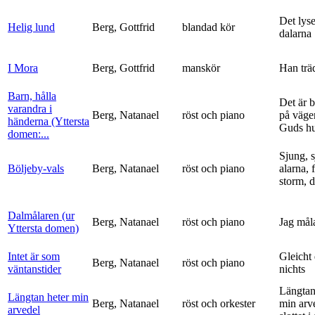
Det lyse
Helig lund
Berg, Gottfrid
blandad kör
dalarna
I Mora
Berg, Gottfrid
manskör
Han trä
Barn, hålla
Det är 
varandra i
Berg, Natanael
röst och piano
på vägen
händerna (Yttersta
Guds h
domen:...
Sjung, s
Böljeby-vals
Berg, Natanael
röst och piano
alarna, 
storm, d
Dalmålaren (ur
Berg, Natanael
röst och piano
Jag mål
Yttersta domen)
Intet är som
Gleicht
Berg, Natanael
röst och piano
väntanstider
nichts
Längtan
Längtan heter min
Berg, Natanael
röst och orkester
min arv
arvedel