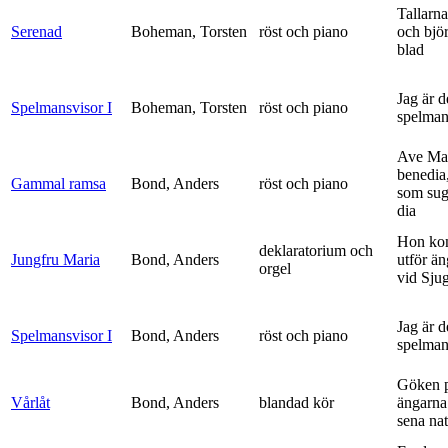
Tallarna
Serenad
Boheman, Torsten
röst och piano
och bjö
blad
Jag är 
Spelmansvisor I
Boheman, Torsten
röst och piano
spelma
Ave Mar
benedia
Gammal ramsa
Bond, Anders
röst och piano
som sug
dia
Hon ko
deklaratorium och
Jungfru Maria
Bond, Anders
utför ä
orgel
vid Sju
Jag är 
Spelmansvisor I
Bond, Anders
röst och piano
spelma
Göken 
Vårlåt
Bond, Anders
blandad kör
ängarna 
sena nat