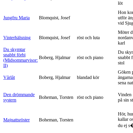
löt
Hon ko
Jungfru Maria
Blomquist, Josef
utför ä
vid Sju
Möter d
Vinterhälsning
Blomquist, Josef
röst och luta
nordanv
karl
Du skymtar
Du sky
snabbt förbi
Boberg, Hjalmar
röst och piano
snabbt 
(Midsommarvisor:
stol
II)
Göken 
Vårlåt
Boberg, Hjalmar
blandad kör
ängarna 
sena nat
Den drömmande
Vinden 
Boheman, Torsten
röst och piano
systern
på sin s
Hör, hu
kallar o
Majnattsröster
Boheman, Torsten
du ej s�