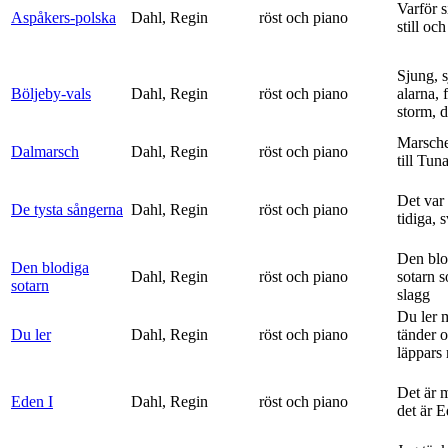
Varför si
Aspåkers-polska
Dahl, Regin
röst och piano
still och
Sjung, s
Böljeby-vals
Dahl, Regin
röst och piano
alarna, 
storm, d
Marsche
Dalmarsch
Dahl, Regin
röst och piano
till Tun
Det var
De tysta sångerna
Dahl, Regin
röst och piano
tidiga, 
Den blo
Den blodiga
Dahl, Regin
röst och piano
sotarn 
sotarn
slagg
Du ler 
Du ler
Dahl, Regin
röst och piano
tänder 
läppars 
Det är 
Eden I
Dahl, Regin
röst och piano
det är 