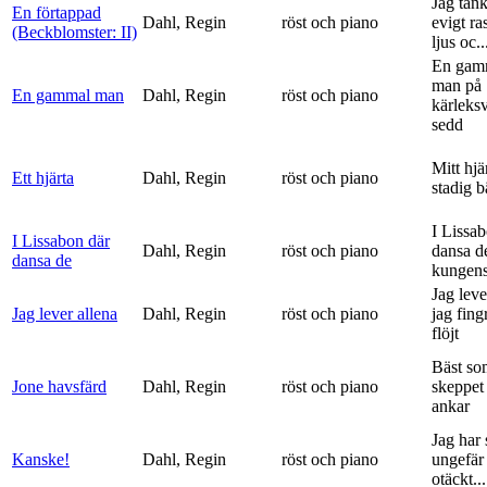
Jag tän
En förtappad
Dahl, Regin
röst och piano
evigt ra
(Beckblomster: II)
ljus oc..
En gam
man på
En gammal man
Dahl, Regin
röst och piano
kärleks
sedd
Mitt hjä
Ett hjärta
Dahl, Regin
röst och piano
stadig b
I Lissa
I Lissabon där
Dahl, Regin
röst och piano
dansa d
dansa de
kungens 
Jag leve
Jag lever allena
Dahl, Regin
röst och piano
jag fing
flöjt
Bäst so
Jone havsfärd
Dahl, Regin
röst och piano
skeppet 
ankar
Jag har s
Kanske!
Dahl, Regin
röst och piano
ungefär 
otäckt...