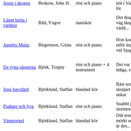
Josep i skogen
Beskow, John H.
röst och piano
nöt i V
löt
Det dra
Långt borta i
Bihl, Yngve
manskör
väg lång
världen
värld...
Hon ko
Jungfru Maria
Birgersson, Gösta
röst och piano
utför ä
vid Sju
röst och piano + 4
Det var
De tysta sångerna
Björk, Torgny
instrument
tidiga, 
Bäst so
Jone havsfärd
Björklund, Staffan
blandad kör
skeppet 
ankar
Snabbt 
Psaltare och lyra
Björklund, Staffan
röst och piano
stormen
Ditt tem
Vinterorgel
Björklund, Staffan
blandad kör
mörkt o
är des...