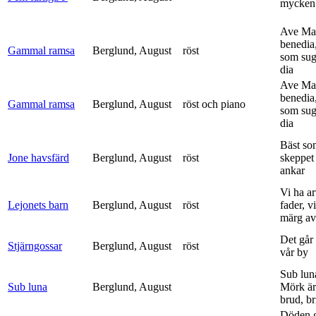
mycken 
Ave Mar
benedia
Gammal ramsa
Berglund, August
röst
som sug
dia
Ave Mar
benedia
Gammal ramsa
Berglund, August
röst och piano
som sug
dia
Bäst so
Jone havsfärd
Berglund, August
röst
skeppet 
ankar
Vi ha ar
Lejonets barn
Berglund, August
röst
fader, v
märg av 
Det går e
Stjärngossar
Berglund, August
röst
vår by
Sub lun
Sub luna
Berglund, August
Mörk är
brud, br
Döden g