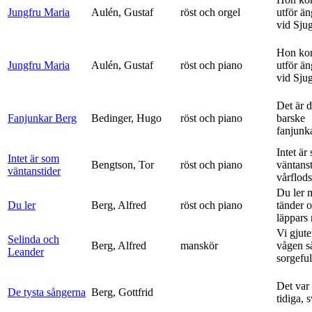
Jungfru Maria
Aulén, Gustaf
röst och orgel
utför ä
vid Sju
Hon ko
Jungfru Maria
Aulén, Gustaf
röst och piano
utför ä
vid Sju
Det är 
Fanjunkar Berg
Bedinger, Hugo
röst och piano
barske
fanjunk
Intet är
Intet är som
Bengtson, Tor
röst och piano
väntanst
väntanstider
vårflods
Du ler 
Du ler
Berg, Alfred
röst och piano
tänder 
läppars 
Vi gjute
Selinda och
Berg, Alfred
manskör
vågen s
Leander
sorgeful
Det var
De tysta sångerna
Berg, Gottfrid
tidiga, 