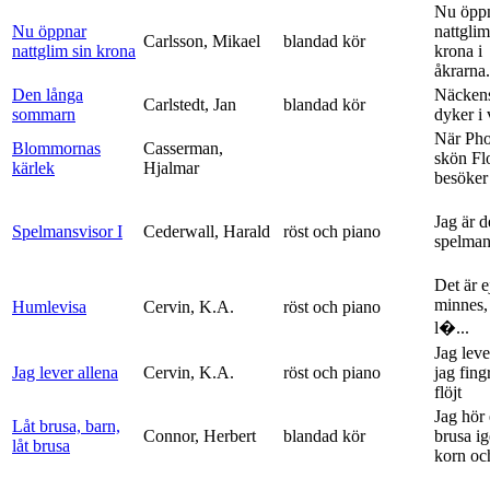
Nu öpp
Nu öppnar
nattglim
Carlsson, Mikael
blandad kör
nattglim sin krona
krona i
åkrarna.
Den långa
Näckens
Carlstedt, Jan
blandad kör
sommarn
dyker i
När Ph
Blommornas
Casserman,
skön Fl
kärlek
Hjalmar
besöker
Jag är 
Spelmansvisor I
Cederwall, Harald
röst och piano
spelma
Det är ej
minnes,
Humlevisa
Cervin, K.A.
röst och piano
l�...
Jag leve
Jag lever allena
Cervin, K.A.
röst och piano
jag fing
flöjt
Jag hör 
Låt brusa, barn,
Connor, Herbert
blandad kör
brusa i
låt brusa
korn och