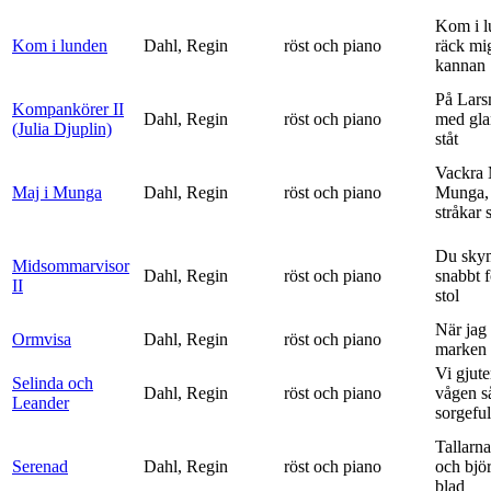
Kom i l
Kom i lunden
Dahl, Regin
röst och piano
räck mi
kannan
På Lars
Kompankörer II
Dahl, Regin
röst och piano
med gla
(Julia Djuplin)
ståt
Vackra 
Maj i Munga
Dahl, Regin
röst och piano
Munga, 
stråkar s
Du sky
Midsommarvisor
Dahl, Regin
röst och piano
snabbt 
II
stol
När jag 
Ormvisa
Dahl, Regin
röst och piano
marken 
Vi gjute
Selinda och
Dahl, Regin
röst och piano
vågen s
Leander
sorgeful
Tallarna
Serenad
Dahl, Regin
röst och piano
och bjö
blad