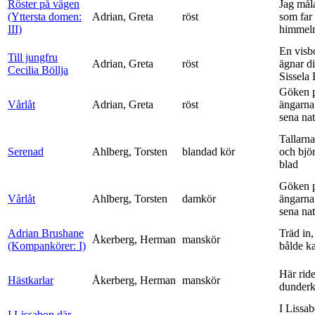
Röster på vägen
Jag mål
(Yttersta domen:
Adrian, Greta
röst
som far t
III)
himmelr
En visb
Till jungfru
Adrian, Greta
röst
ägnar di
Cecilia Böllja
Sissela B
Göken 
Vårlåt
Adrian, Greta
röst
ängarna 
sena nat
Tallarna
Serenad
Ahlberg, Torsten
blandad kör
och bjö
blad
Göken 
Vårlåt
Ahlberg, Torsten
damkör
ängarna 
sena nat
Adrian Brushane
Träd in,
Åkerberg, Herman
manskör
(Kompankörer: I)
bålde ka
Här ride
Hästkarlar
Åkerberg, Herman
manskör
dunderk
I Lissa
I Lissabon där