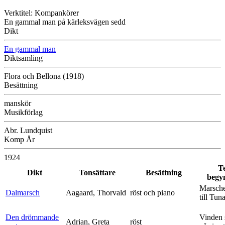
Verktitel: Kompankörer
En gammal man på kärleksvägen sedd
Dikt
En gammal man
Diktsamling
Flora och Bellona (1918)
Besättning
manskör
Musikförlag
Abr. Lundquist
Komp År
1924
T
Dikt
Tonsättare
Besättning
begy
Marsche
Dalmarsch
Aagaard, Thorvald
röst och piano
till Tun
Den drömmande
Vinden 
Adrian, Greta
röst