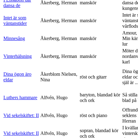
Åkerberg, Herman
manskör
dansa d
dansa de
kungens 
Intet är
Intet är som
Åkerberg, Herman
manskör
väntanst
väntanstider
vårflods
Amour,
Minnesång
Åkerberg, Herman
manskör
Min kär
lur
Möter d
Vinterhälsning
Åkerberg, Herman
manskör
nordanv
karl
Dina ög
Dina ögon äro
Åkerblom Nielsen,
röst och gitarr
eldar o
eldar
Nina
själ är ..
baryton, blandad kör
Så stilla
Luthers hammare
Alfvén, Hugo
och ork
blad på
Offrand
Vid sekelskiftet: II
Alfvén, Hugo
röst och piano
seklens
Herran
I kvälla
sopran, blandad kör
Vid sekelskiftet: II
Alfvén, Hugo
vinters
och ork