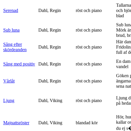
Tallarna
Serenad
Dahl, Regin
röst och piano
och bjö
blad
Sub lun
Sub luna
Dahl, Regin
röst och piano
Mörk är
brud, br
Här dan
Sång efter
Dahl, Regin
röst och piano
Fridolin
skördeanden
full af d
En dam 
Sång med positiv
Dahl, Regin
röst och piano
vandel
Göken 
Vårlåt
Dahl, Regin
röst och piano
ängarna 
sena nat
Ljung d
Ljung
Dahl, Viking
röst och piano
på heda
Hör, hu
kallar o
Majnattsröster
Dahl, Viking
blandad kör
du ej s�