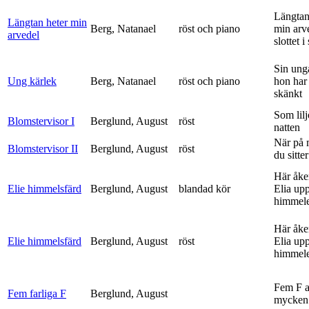
Längtan
Längtan heter min
Berg, Natanael
röst och piano
min arv
arvedel
slottet i 
Sin ung
Ung kärlek
Berg, Natanael
röst och piano
hon har
skänkt
Som lilj
Blomstervisor I
Berglund, August
röst
natten
När på 
Blomstervisor II
Berglund, August
röst
du sitter
Här åke
Elie himmelsfärd
Berglund, August
blandad kör
Elia upp 
himmele
Här åke
Elie himmelsfärd
Berglund, August
röst
Elia upp 
himmele
Fem F 
Fem farliga F
Berglund, August
mycken 