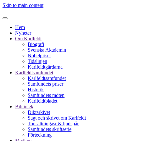
Skip to main content
Hem
Nyheter
Om Karlfeldt
Biografi
Svenska Akademin
Nobelpriset
Tidslinjen
Karlfeldtgårdarna
Karlfeldtsamfundet
Karlfeldtsamfundet
Samfundets priser
Historik
Samfundets möten
Karlfeldtbladet
Bibliotek
Diktarkivet
Sagt och skrivet om Karlfeldt
Tonsättningasr & ljudspår
Samfundets skriftserie
Förteckning
Medlem