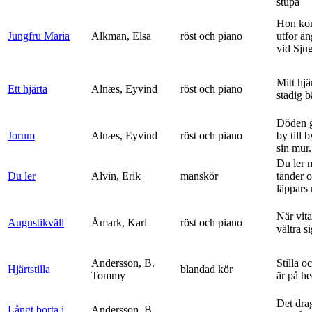
stupa
Hon ko
Jungfru Maria
Alkman, Elsa
röst och piano
utför ä
vid Sju
Mitt hjä
Ett hjärta
Alnæs, Eyvind
röst och piano
stadig b
Döden g
Jorum
Alnæs, Eyvind
röst och piano
by till 
sin mur.
Du ler 
Du ler
Alvin, Erik
manskör
tänder 
läppars 
När vit
Augustikväll
Åmark, Karl
röst och piano
vältra s
Andersson, B.
Stilla o
Hjärtstilla
blandad kör
Tommy
är på h
Det dra
Långt borta i
Andersson, B.