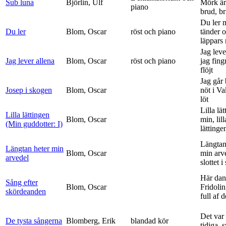
Sub luna
Björlin, Ulf
Mörk är
piano
brud, br
Du ler 
Du ler
Blom, Oscar
röst och piano
tänder 
läppars 
Jag leve
Jag lever allena
Blom, Oscar
röst och piano
jag fing
flöjt
Jag går
Josep i skogen
Blom, Oscar
nöt i V
löt
Lilla lä
Lilla lättingen
Blom, Oscar
min, lill
(Min guddotter: I)
lättinge
Längtan
Längtan heter min
Blom, Oscar
min arv
arvedel
slottet i 
Här dan
Sång efter
Blom, Oscar
Fridolin
skördeanden
full af d
Det var
De tysta sångerna
Blomberg, Erik
blandad kör
tidiga, 