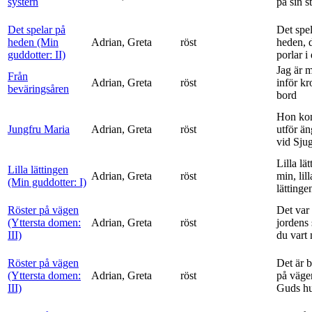
systern
på sin s
Det spelar på
Det spe
heden (Min
Adrian, Greta
röst
heden, 
guddotter: II)
porlar i
Jag är 
Från
Adrian, Greta
röst
inför k
beväringsåren
bord
Hon ko
Jungfru Maria
Adrian, Greta
röst
utför ä
vid Sju
Lilla lä
Lilla lättingen
Adrian, Greta
röst
min, lill
(Min guddotter: I)
lättinge
Röster på vägen
Det var 
(Yttersta domen:
Adrian, Greta
röst
jordens 
III)
du vart 
Röster på vägen
Det är 
(Yttersta domen:
Adrian, Greta
röst
på vägen
III)
Guds h