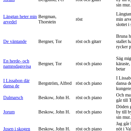
sin mur.
Längtan
Längtan heter min
Bergman,
röst
min arv
arvedel
Thorstein
slottet i 
Bruna h
De väntande
Bergner, Tor
röst och gitarr
stallet 
rycker p
Säg mig
En herde- och
Bergner, Tor
röst och piano
käraste,
namnsdagsvisa
betar
I Lissa
I Lissabon där
Bergström, Alfred
röst och piano
dansa d
dansa de
kungens 
Och ma
Dalmarsch
Beskow, John H.
röst och piano
går till
Döden g
Jorum
Beskow, John H.
röst och piano
by till 
sin mur.
Jag går
Josep i skogen
Beskow, John H.
röst och piano
nöt i V