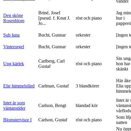
vandel
Briné, Josef
Jag min
Den sköne
[pseud. f. Knut J.
röst och piano
hur i
Rosenblom
Jo...
pappers
Sub luna
Bucht, Gunnar
orkester
[ingen t
Vinterorgel
Bucht, Gunnar
orkester
[ingen t
Sin ung
Carlberg, Carl
Ung kärlek
röst och piano
hon har
Gustaf
skänkt
Här åke
Elie himmelsfärd
Carlman, Gustaf
3 blandkörer
Elia upp 
himmele
Intet är
Intet är som
Carlson, Bengt
blandad kör
väntanst
väntanstider
vårflods
Som lilj
Blomstervisor I
Carlson, Gustaf
röst och piano
natten
Nu öpp