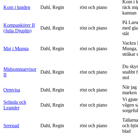
Kom i l
Kom i lunden
Dahl, Regin
röst och piano
räck mi
kannan
På Lars
Kompankörer II
Dahl, Regin
röst och piano
med gla
(Julia Djuplin)
ståt
Vackra 
Maj i Munga
Dahl, Regin
röst och piano
Munga, 
stråkar s
Du sky
Midsommarvisor
Dahl, Regin
röst och piano
snabbt 
II
stol
När jag 
Ormvisa
Dahl, Regin
röst och piano
marken 
Vi gjute
Selinda och
Dahl, Regin
röst och piano
vågen s
Leander
sorgeful
Tallarna
Serenad
Dahl, Regin
röst och piano
och bjö
blad