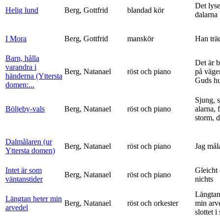
Det lyse
Helig lund
Berg, Gottfrid
blandad kör
dalarna
I Mora
Berg, Gottfrid
manskör
Han trä
Barn, hålla
Det är 
varandra i
Berg, Natanael
röst och piano
på vägen
händerna (Yttersta
Guds h
domen:...
Sjung, s
Böljeby-vals
Berg, Natanael
röst och piano
alarna, 
storm, d
Dalmålaren (ur
Berg, Natanael
röst och piano
Jag mål
Yttersta domen)
Intet är som
Gleicht
Berg, Natanael
röst och piano
väntanstider
nichts
Längtan
Längtan heter min
Berg, Natanael
röst och orkester
min arv
arvedel
slottet i 