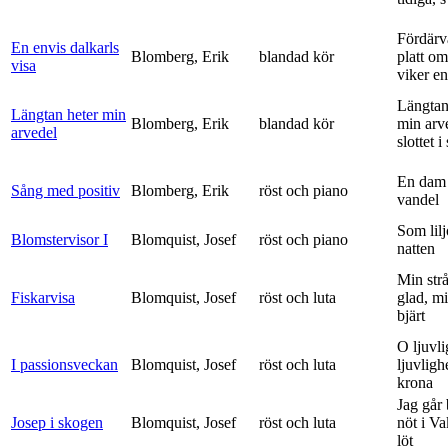
Fördärv
En envis dalkarls
Blomberg, Erik
blandad kör
platt om
visa
viker en 
Längtan
Längtan heter min
Blomberg, Erik
blandad kör
min arv
arvedel
slottet i 
En dam 
Sång med positiv
Blomberg, Erik
röst och piano
vandel
Som lilj
Blomstervisor I
Blomquist, Josef
röst och piano
natten
Min strå
Fiskarvisa
Blomquist, Josef
röst och luta
glad, mi
bjärt
O ljuvli
I passionsveckan
Blomquist, Josef
röst och luta
ljuvligh
krona
Jag går
Josep i skogen
Blomquist, Josef
röst och luta
nöt i V
löt