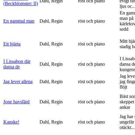
Dahl, Regin
röst och piano
evigt ra
(Beckblomster: II)
ljus oc..
En gam
man på
En gammal man
Dahl, Regin
röst och piano
kärleks
sedd
Mitt hjä
Ett hjärta
Dahl, Regin
röst och piano
stadig b
I Lissa
I Lissabon där
Dahl, Regin
röst och piano
dansa d
dansa de
kungens 
Jag leve
Jag lever allena
Dahl, Regin
röst och piano
jag fing
flöjt
Bäst so
Jone havsfärd
Dahl, Regin
röst och piano
skeppet 
ankar
Jag har s
Kanske!
Dahl, Regin
röst och piano
ungefär 
otäckt...