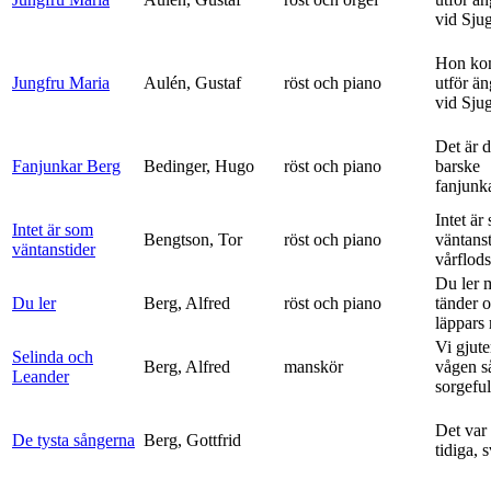
vid Sju
Hon ko
Jungfru Maria
Aulén, Gustaf
röst och piano
utför ä
vid Sju
Det är 
Fanjunkar Berg
Bedinger, Hugo
röst och piano
barske
fanjunk
Intet är
Intet är som
Bengtson, Tor
röst och piano
väntanst
väntanstider
vårflods
Du ler 
Du ler
Berg, Alfred
röst och piano
tänder 
läppars 
Vi gjute
Selinda och
Berg, Alfred
manskör
vågen s
Leander
sorgeful
Det var
De tysta sångerna
Berg, Gottfrid
tidiga, 