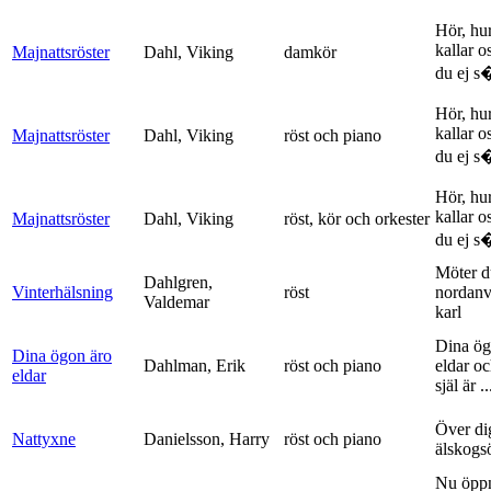
Hör, hu
kallar o
Majnattsröster
Dahl, Viking
damkör
du ej s�
Hör, hu
kallar o
Majnattsröster
Dahl, Viking
röst och piano
du ej s�
Hör, hu
kallar o
Majnattsröster
Dahl, Viking
röst, kör och orkester
du ej s�
Möter d
Dahlgren,
Vinterhälsning
röst
nordanv
Valdemar
karl
Dina ög
Dina ögon äro
Dahlman, Erik
röst och piano
eldar o
eldar
själ är ..
Över di
Nattyxne
Danielsson, Harry
röst och piano
älskogs
Nu öpp