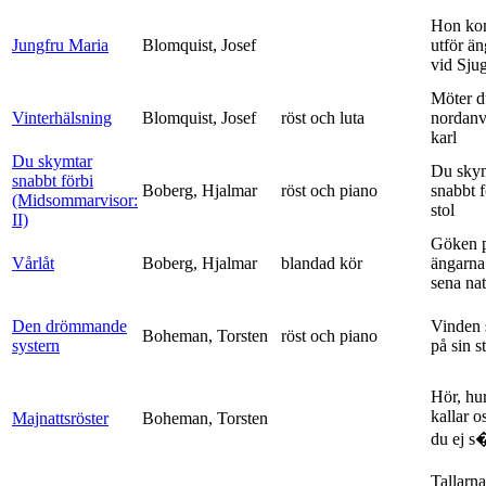
Hon ko
Jungfru Maria
Blomquist, Josef
utför ä
vid Sju
Möter d
Vinterhälsning
Blomquist, Josef
röst och luta
nordanv
karl
Du skymtar
Du sky
snabbt förbi
Boberg, Hjalmar
röst och piano
snabbt 
(Midsommarvisor:
stol
II)
Göken 
Vårlåt
Boberg, Hjalmar
blandad kör
ängarna 
sena nat
Den drömmande
Vinden 
Boheman, Torsten
röst och piano
systern
på sin s
Hör, hu
kallar o
Majnattsröster
Boheman, Torsten
du ej s�
Tallarna