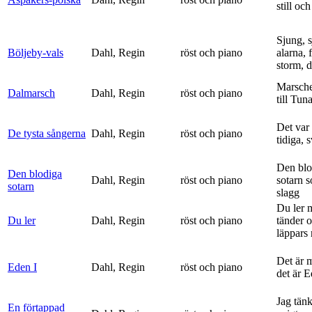
still och
Sjung, s
Böljeby-vals
Dahl, Regin
röst och piano
alarna, 
storm, d
Marsche
Dalmarsch
Dahl, Regin
röst och piano
till Tun
Det var
De tysta sångerna
Dahl, Regin
röst och piano
tidiga, 
Den blo
Den blodiga
Dahl, Regin
röst och piano
sotarn 
sotarn
slagg
Du ler 
Du ler
Dahl, Regin
röst och piano
tänder 
läppars 
Det är 
Eden I
Dahl, Regin
röst och piano
det är 
Jag tän
En förtappad