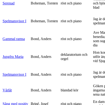
Serenad
Boheman, Torsten
röst och piano
och bjö
blad
Jag är 
Spelmansvisor I
Boheman, Torsten
röst och piano
spelma
Ave Mar
benedia
Gammal ramsa
Bond, Anders
röst och piano
som sug
dia
Hon ko
deklaratorium och
Jungfru Maria
Bond, Anders
utför ä
orgel
vid Sju
Jag är 
Spelmansvisor I
Bond, Anders
röst och piano
spelma
Göken 
Vårlåt
Bond, Anders
blandad kör
ängarna 
sena nat
En dam 
Sång med positiv
Briné, Josef
röst och piano