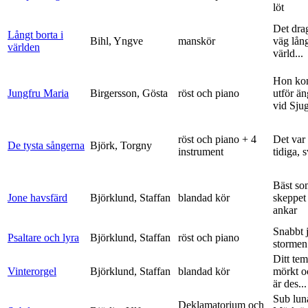
löt
Det dra
Långt borta i
Bihl, Yngve
manskör
väg lång
världen
värld...
Hon ko
Jungfru Maria
Birgersson, Gösta
röst och piano
utför ä
vid Sju
röst och piano + 4
Det var
De tysta sångerna
Björk, Torgny
instrument
tidiga, 
Bäst so
Jone havsfärd
Björklund, Staffan
blandad kör
skeppet 
ankar
Snabbt 
Psaltare och lyra
Björklund, Staffan
röst och piano
stormen
Ditt tem
Vinterorgel
Björklund, Staffan
blandad kör
mörkt o
är des...
Sub lun
Deklamatorium och