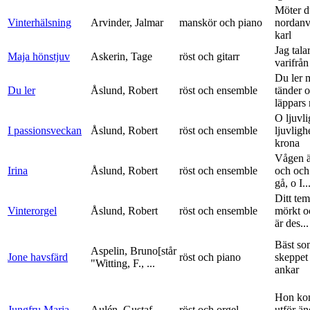
Möter d
Vinterhälsning
Arvinder, Jalmar
manskör och piano
nordanv
karl
Jag tala
Maja hönstjuv
Askerin, Tage
röst och gitarr
varifrå
Du ler 
Du ler
Åslund, Robert
röst och ensemble
tänder 
läppars 
O ljuvli
I passionsveckan
Åslund, Robert
röst och ensemble
ljuvligh
krona
Vågen ä
Irina
Åslund, Robert
röst och ensemble
och och
gå, o I..
Ditt tem
Vinterorgel
Åslund, Robert
röst och ensemble
mörkt o
är des...
Bäst so
Aspelin, Bruno[står
Jone havsfärd
röst och piano
skeppet 
"Witting, F., ...
ankar
Hon ko
Jungfru Maria
Aulén, Gustaf
röst och orgel
utför ä