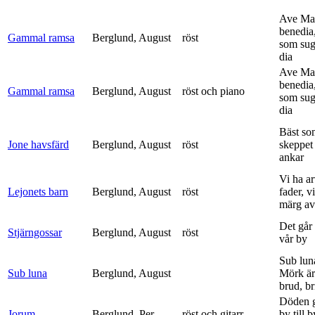
Ave Mar
benedia
Gammal ramsa
Berglund, August
röst
som sug
dia
Ave Mar
benedia
Gammal ramsa
Berglund, August
röst och piano
som sug
dia
Bäst so
Jone havsfärd
Berglund, August
röst
skeppet 
ankar
Vi ha ar
Lejonets barn
Berglund, August
röst
fader, v
märg av 
Det går e
Stjärngossar
Berglund, August
röst
vår by
Sub lun
Sub luna
Berglund, August
Mörk är
brud, br
Döden g
Jorum
Berglund, Per
röst och gitarr
by till 