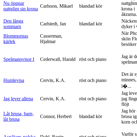
Nu öppnar
nattglim
Carlsson, Mikael
blandad kör
nattglim sin krona
krona i
åkrarna.
Den långa
Näckens
Carlstedt, Jan
blandad kör
sommarn
dyker i
När Ph
Blommornas
Casserman,
skön Fl
kärlek
Hjalmar
besöker
Jag är 
Spelmansvisor I
Cederwall, Harald
röst och piano
spelma
Det är ej
minnes,
Humlevisa
Cervin, K.A.
röst och piano
l�...
Jag leve
Jag lever allena
Cervin, K.A.
röst och piano
jag fing
flöjt
Jag hör 
Låt brusa, barn,
Connor, Herbert
blandad kör
brusa i
låt brusa
korn och
Varför si
Aspåkers-polska
Dahl, Regin
röst och piano