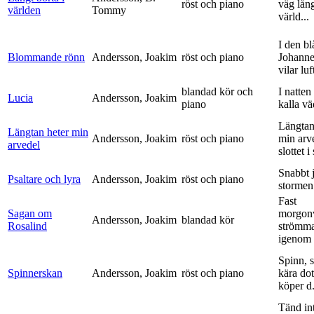
röst och piano
väg lång
världen
Tommy
värld...
I den bl
Blommande rönn
Andersson, Joakim
röst och piano
Johanne
vilar luf
blandad kör och
I natten
Lucia
Andersson, Joakim
piano
kalla vä
Längtan
Längtan heter min
Andersson, Joakim
röst och piano
min arv
arvedel
slottet i 
Snabbt 
Psaltare och lyra
Andersson, Joakim
röst och piano
stormen
Fast
Sagan om
morgon
Andersson, Joakim
blandad kör
Rosalind
strömm
igenom 
Spinn, 
Spinnerskan
Andersson, Joakim
röst och piano
kära dot
köper d.
Tänd int