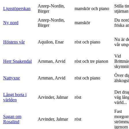
Anrep-Nordin,
Stilla ti
Ljusstöperskan
manskör och piano
Birger
stjärnan
Anrep-Nordin,
Du nor
Ny nord
manskör
Birger
friska a
Nu är de
Höstens vår
Aquilon, Enar
röst och piano
vår uts
Vid
Herr Snakendal
Arnman, Arvid
röst och tre pianon
Brittmäs
skymnin
Över di
Nattyxne
Arnman, Arvid
röst och piano
älskogs
Det dra
Långt borta i
Arvinder, Jalmar
röst
väg lång
världen
värld...
Fast
Sagan om
morgon
Arvinder, Jalmar
röst
Rosalind
strömma
igenom 