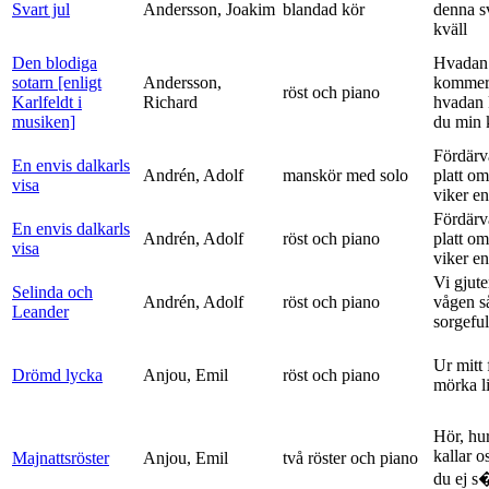
Svart jul
Andersson, Joakim
blandad kör
denna s
kväll
Den blodiga
Hvadan
sotarn [enligt
Andersson,
kommer
röst och piano
Karlfeldt i
Richard
hvadan
musiken]
du min k
Fördärv
En envis dalkarls
Andrén, Adolf
manskör med solo
platt om
visa
viker en 
Fördärv
En envis dalkarls
Andrén, Adolf
röst och piano
platt om
visa
viker en 
Vi gjute
Selinda och
Andrén, Adolf
röst och piano
vågen s
Leander
sorgeful
Ur mitt 
Drömd lycka
Anjou, Emil
röst och piano
mörka l
Hör, hu
kallar o
Majnattsröster
Anjou, Emil
två röster och piano
du ej s�