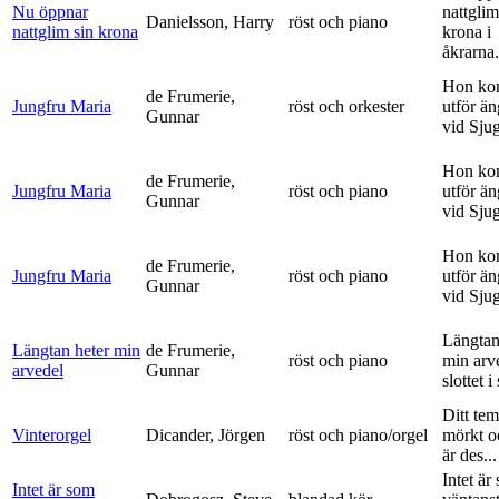
Nu öppnar
nattglim
Danielsson, Harry
röst och piano
nattglim sin krona
krona i
åkrarna.
Hon ko
de Frumerie,
Jungfru Maria
röst och orkester
utför ä
Gunnar
vid Sju
Hon ko
de Frumerie,
Jungfru Maria
röst och piano
utför ä
Gunnar
vid Sju
Hon ko
de Frumerie,
Jungfru Maria
röst och piano
utför ä
Gunnar
vid Sju
Längtan
Längtan heter min
de Frumerie,
röst och piano
min arv
arvedel
Gunnar
slottet i 
Ditt tem
Vinterorgel
Dicander, Jörgen
röst och piano/orgel
mörkt o
är des...
Intet är
Intet är som