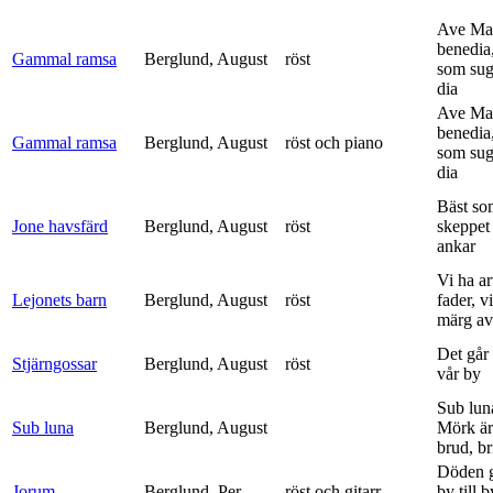
Ave Mar
benedia
Gammal ramsa
Berglund, August
röst
som sug
dia
Ave Mar
benedia
Gammal ramsa
Berglund, August
röst och piano
som sug
dia
Bäst so
Jone havsfärd
Berglund, August
röst
skeppet 
ankar
Vi ha ar
Lejonets barn
Berglund, August
röst
fader, v
märg av 
Det går e
Stjärngossar
Berglund, August
röst
vår by
Sub lun
Sub luna
Berglund, August
Mörk är
brud, br
Döden g
Jorum
Berglund, Per
röst och gitarr
by till 