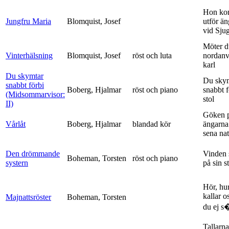
Hon ko
Jungfru Maria
Blomquist, Josef
utför ä
vid Sju
Möter d
Vinterhälsning
Blomquist, Josef
röst och luta
nordanv
karl
Du skymtar
Du sky
snabbt förbi
Boberg, Hjalmar
röst och piano
snabbt 
(Midsommarvisor:
stol
II)
Göken 
Vårlåt
Boberg, Hjalmar
blandad kör
ängarna 
sena nat
Den drömmande
Vinden 
Boheman, Torsten
röst och piano
systern
på sin s
Hör, hu
kallar o
Majnattsröster
Boheman, Torsten
du ej s�
Tallarna