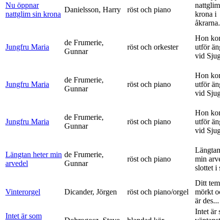
Nu öppnar
nattglim
Danielsson, Harry
röst och piano
nattglim sin krona
krona i
åkrarna.
Hon ko
de Frumerie,
Jungfru Maria
röst och orkester
utför ä
Gunnar
vid Sju
Hon ko
de Frumerie,
Jungfru Maria
röst och piano
utför ä
Gunnar
vid Sju
Hon ko
de Frumerie,
Jungfru Maria
röst och piano
utför ä
Gunnar
vid Sju
Längtan
Längtan heter min
de Frumerie,
röst och piano
min arv
arvedel
Gunnar
slottet i 
Ditt tem
Vinterorgel
Dicander, Jörgen
röst och piano/orgel
mörkt o
är des...
Intet är
Intet är som