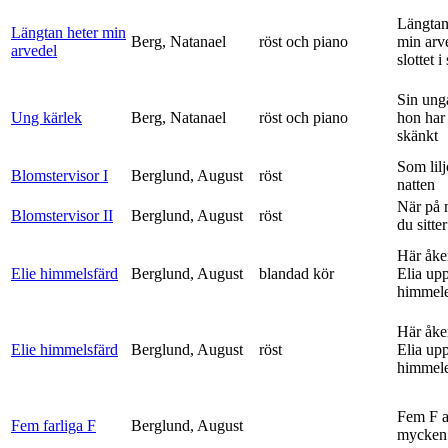
Längtan
Längtan heter min
Berg, Natanael
röst och piano
min arv
arvedel
slottet i 
Sin ung
Ung kärlek
Berg, Natanael
röst och piano
hon har
skänkt
Som lilj
Blomstervisor I
Berglund, August
röst
natten
När på 
Blomstervisor II
Berglund, August
röst
du sitter
Här åke
Elie himmelsfärd
Berglund, August
blandad kör
Elia upp 
himmele
Här åke
Elie himmelsfärd
Berglund, August
röst
Elia upp 
himmele
Fem F 
Fem farliga F
Berglund, August
mycken 