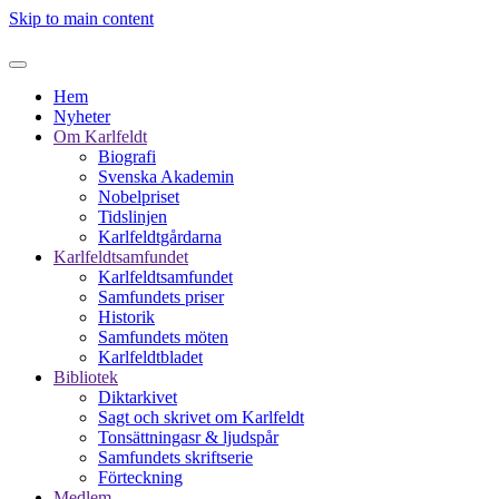
Skip to main content
Hem
Nyheter
Om Karlfeldt
Biografi
Svenska Akademin
Nobelpriset
Tidslinjen
Karlfeldtgårdarna
Karlfeldtsamfundet
Karlfeldtsamfundet
Samfundets priser
Historik
Samfundets möten
Karlfeldtbladet
Bibliotek
Diktarkivet
Sagt och skrivet om Karlfeldt
Tonsättningasr & ljudspår
Samfundets skriftserie
Förteckning
Medlem