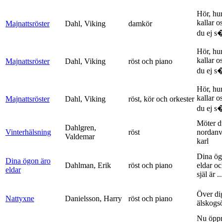
Hör, hu
kallar o
Majnattsröster
Dahl, Viking
damkör
du ej s�
Hör, hu
kallar o
Majnattsröster
Dahl, Viking
röst och piano
du ej s�
Hör, hu
kallar o
Majnattsröster
Dahl, Viking
röst, kör och orkester
du ej s�
Möter d
Dahlgren,
Vinterhälsning
röst
nordanv
Valdemar
karl
Dina ög
Dina ögon äro
Dahlman, Erik
röst och piano
eldar o
eldar
själ är ..
Över di
Nattyxne
Danielsson, Harry
röst och piano
älskogs
Nu öpp