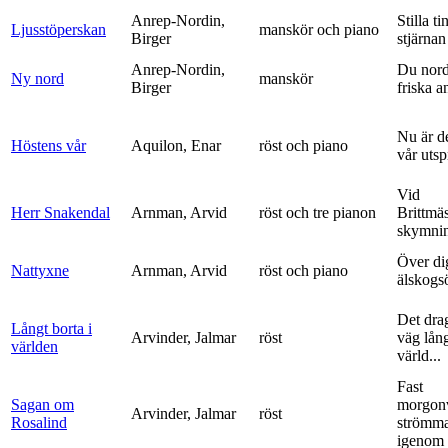
Anrep-Nordin,
Stilla ti
Ljusstöperskan
manskör och piano
Birger
stjärnan
Anrep-Nordin,
Du nor
Ny nord
manskör
Birger
friska a
Nu är de
Höstens vår
Aquilon, Enar
röst och piano
vår uts
Vid
Herr Snakendal
Arnman, Arvid
röst och tre pianon
Brittmäs
skymnin
Över di
Nattyxne
Arnman, Arvid
röst och piano
älskogs
Det dra
Långt borta i
Arvinder, Jalmar
röst
väg lång
världen
värld...
Fast
Sagan om
morgon
Arvinder, Jalmar
röst
Rosalind
strömma
igenom 