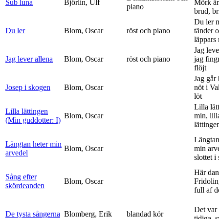
Sub luna
Björlin, Ulf
Mörk är
piano
brud, br
Du ler 
Du ler
Blom, Oscar
röst och piano
tänder 
läppars 
Jag leve
Jag lever allena
Blom, Oscar
röst och piano
jag fing
flöjt
Jag går
Josep i skogen
Blom, Oscar
nöt i V
löt
Lilla lä
Lilla lättingen
Blom, Oscar
min, lill
(Min guddotter: I)
lättinge
Längtan
Längtan heter min
Blom, Oscar
min arv
arvedel
slottet i 
Här dan
Sång efter
Blom, Oscar
Fridolin
skördeanden
full af d
Det var
De tysta sångerna
Blomberg, Erik
blandad kör
tidiga, 