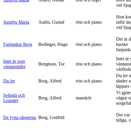
vid Sju
Hon ko
Jungfru Maria
Aulén, Gustaf
röst och piano
utför ä
vid Sju
Det är 
Fanjunkar Berg
Bedinger, Hugo
röst och piano
barske
fanjunk
Intet är
Intet är som
Bengtson, Tor
röst och piano
väntanst
väntanstider
vårflods
Du ler 
Du ler
Berg, Alfred
röst och piano
tänder 
läppars 
Vi gjute
Selinda och
Berg, Alfred
manskör
vågen s
Leander
sorgeful
Det var
De tysta sångerna
Berg, Gottfrid
tidiga, 