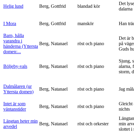
Det lyse
Helig lund
Berg, Gottfrid
blandad kör
dalarna
I Mora
Berg, Gottfrid
manskör
Han trä
Barn, hålla
Det är 
varandra i
Berg, Natanael
röst och piano
på vägen
händerna (Yttersta
Guds h
domen:...
Sjung, s
Böljeby-vals
Berg, Natanael
röst och piano
alarna, 
storm, d
Dalmålaren (ur
Berg, Natanael
röst och piano
Jag mål
Yttersta domen)
Intet är som
Gleicht
Berg, Natanael
röst och piano
väntanstider
nichts
Längtan
Längtan heter min
Berg, Natanael
röst och orkester
min arv
arvedel
slottet i 