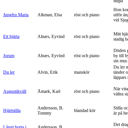
stupa
Hon ko
Jungfru Maria
Alkman, Elsa
röst och piano
utför ä
vid Sju
Mitt hjä
Ett hjärta
Alnæs, Eyvind
röst och piano
stadig b
Döden g
Jorum
Alnæs, Eyvind
röst och piano
by till 
sin mur.
Du ler 
Du ler
Alvin, Erik
manskör
tänder 
läppars 
När vit
Augustikväll
Åmark, Karl
röst och piano
vältra s
Andersson, B.
Stilla o
Hjärtstilla
blandad kör
Tommy
är på h
Det dra
Långt borta i
Andersson, B.