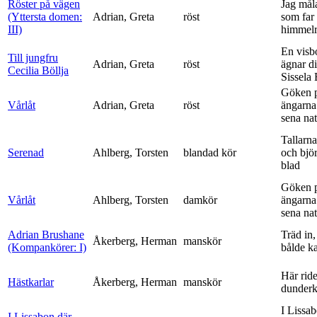
Röster på vägen
Jag mål
(Yttersta domen:
Adrian, Greta
röst
som far t
III)
himmelr
En visb
Till jungfru
Adrian, Greta
röst
ägnar di
Cecilia Böllja
Sissela B
Göken 
Vårlåt
Adrian, Greta
röst
ängarna 
sena nat
Tallarna
Serenad
Ahlberg, Torsten
blandad kör
och bjö
blad
Göken 
Vårlåt
Ahlberg, Torsten
damkör
ängarna 
sena nat
Adrian Brushane
Träd in,
Åkerberg, Herman
manskör
(Kompankörer: I)
bålde ka
Här ride
Hästkarlar
Åkerberg, Herman
manskör
dunderk
I Lissa
I Lissabon där