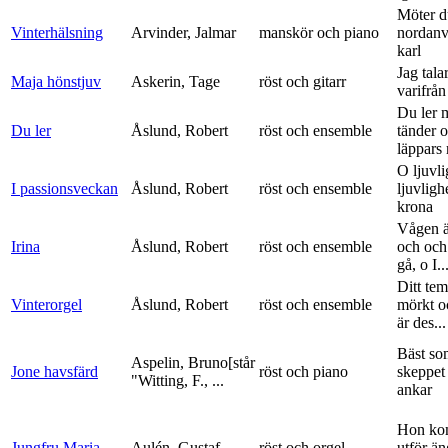
Möter d
Vinterhälsning
Arvinder, Jalmar
manskör och piano
nordanv
karl
Jag tala
Maja hönstjuv
Askerin, Tage
röst och gitarr
varifrå
Du ler 
Du ler
Åslund, Robert
röst och ensemble
tänder 
läppars 
O ljuvli
I passionsveckan
Åslund, Robert
röst och ensemble
ljuvligh
krona
Vågen ä
Irina
Åslund, Robert
röst och ensemble
och och
gå, o I..
Ditt tem
Vinterorgel
Åslund, Robert
röst och ensemble
mörkt o
är des...
Bäst so
Aspelin, Bruno[står
Jone havsfärd
röst och piano
skeppet 
"Witting, F., ...
ankar
Hon ko
Jungfru Maria
Aulén, Gustaf
röst och orgel
utför ä