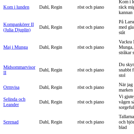
Kom i l
Kom i lunden
Dahl, Regin
röst och piano
räck mi
kannan
På Lars
Kompankörer II
Dahl, Regin
röst och piano
med gla
(Julia Djuplin)
ståt
Vackra 
Maj i Munga
Dahl, Regin
röst och piano
Munga, 
stråkar s
Du sky
Midsommarvisor
Dahl, Regin
röst och piano
snabbt 
II
stol
När jag 
Ormvisa
Dahl, Regin
röst och piano
marken 
Vi gjute
Selinda och
Dahl, Regin
röst och piano
vågen s
Leander
sorgeful
Tallarna
Serenad
Dahl, Regin
röst och piano
och bjö
blad