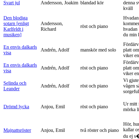
Svart jul
Andersson, Joakim
blandad kör
denna s
kväll
Den blodiga
Hvadan
sotarn [enligt
Andersson,
kommer
röst och piano
Karlfeldt i
Richard
hvadan
musiken]
du min k
Fördärv
En envis dalkarls
Andrén, Adolf
manskör med solo
platt om
visa
viker en 
Fördärv
En envis dalkarls
Andrén, Adolf
röst och piano
platt om
visa
viker en 
Vi gjute
Selinda och
Andrén, Adolf
röst och piano
vågen s
Leander
sorgeful
Ur mitt 
Drömd lycka
Anjou, Emil
röst och piano
mörka l
Hör, hu
kallar o
Majnattsröster
Anjou, Emil
två röster och piano
du ej s�