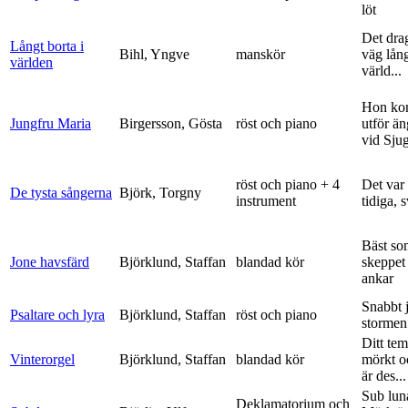
löt
Det dra
Långt borta i
Bihl, Yngve
manskör
väg lång
världen
värld...
Hon ko
Jungfru Maria
Birgersson, Gösta
röst och piano
utför ä
vid Sju
röst och piano + 4
Det var
De tysta sångerna
Björk, Torgny
instrument
tidiga, 
Bäst so
Jone havsfärd
Björklund, Staffan
blandad kör
skeppet 
ankar
Snabbt 
Psaltare och lyra
Björklund, Staffan
röst och piano
stormen
Ditt tem
Vinterorgel
Björklund, Staffan
blandad kör
mörkt o
är des...
Sub lun
Deklamatorium och