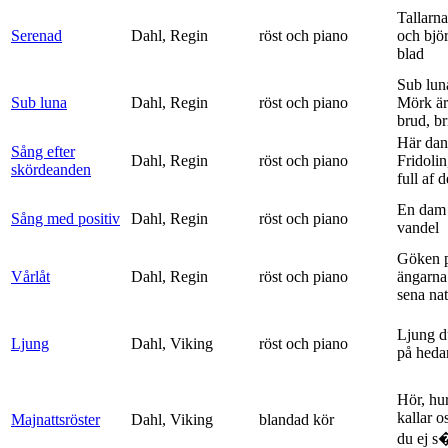
Tallarna
Serenad
Dahl, Regin
röst och piano
och bjö
blad
Sub lun
Sub luna
Dahl, Regin
röst och piano
Mörk är
brud, br
Här dan
Sång efter
Dahl, Regin
röst och piano
Fridolin
skördeanden
full af d
En dam 
Sång med positiv
Dahl, Regin
röst och piano
vandel
Göken 
Vårlåt
Dahl, Regin
röst och piano
ängarna 
sena nat
Ljung d
Ljung
Dahl, Viking
röst och piano
på heda
Hör, hu
kallar o
Majnattsröster
Dahl, Viking
blandad kör
du ej s�