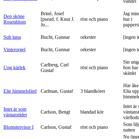
vandel
Briné, Josef
Jag min
Den sköne
[pseud. f. Knut J.
röst och piano
hur i
Rosenblom
Jo...
pappers
Sub luna
Bucht, Gunnar
orkester
[ingen t
Vinterorgel
Bucht, Gunnar
orkester
[ingen t
Sin ung
Carlberg, Carl
Ung kärlek
röst och piano
hon har
Gustaf
skänkt
Här åke
Elie himmelsfärd
Carlman, Gustaf
3 blandkörer
Elia upp 
himmele
Intet är
Intet är som
Carlson, Bengt
blandad kör
väntanst
väntanstider
vårflods
Som lilj
Blomstervisor I
Carlson, Gustaf
röst och piano
natten
Nu öpp