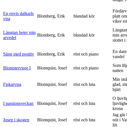
Fördärv
En envis dalkarls
Blomberg, Erik
blandad kör
platt om
visa
viker en 
Längtan
Längtan heter min
Blomberg, Erik
blandad kör
min arv
arvedel
slottet i 
En dam 
Sång med positiv
Blomberg, Erik
röst och piano
vandel
Som lilj
Blomstervisor I
Blomquist, Josef
röst och piano
natten
Min strå
Fiskarvisa
Blomquist, Josef
röst och luta
glad, mi
bjärt
O ljuvli
I passionsveckan
Blomquist, Josef
röst och luta
ljuvligh
krona
Jag går
Josep i skogen
Blomquist, Josef
röst och luta
nöt i V
löt