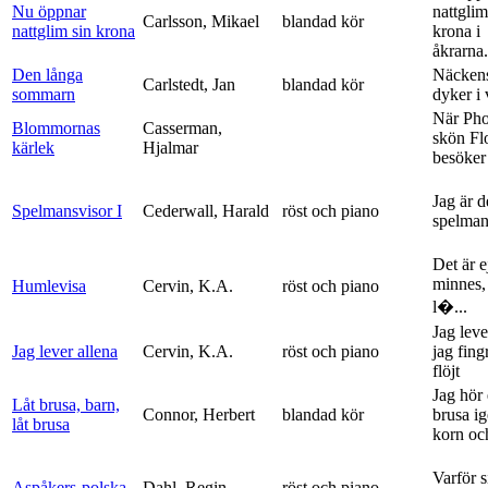
Nu öppnar
nattglim
Carlsson, Mikael
blandad kör
nattglim sin krona
krona i
åkrarna.
Den långa
Näckens
Carlstedt, Jan
blandad kör
sommarn
dyker i
När Ph
Blommornas
Casserman,
skön Fl
kärlek
Hjalmar
besöker
Jag är 
Spelmansvisor I
Cederwall, Harald
röst och piano
spelma
Det är ej
minnes,
Humlevisa
Cervin, K.A.
röst och piano
l�...
Jag leve
Jag lever allena
Cervin, K.A.
röst och piano
jag fing
flöjt
Jag hör 
Låt brusa, barn,
Connor, Herbert
blandad kör
brusa i
låt brusa
korn och
Varför si
Aspåkers-polska
Dahl, Regin
röst och piano