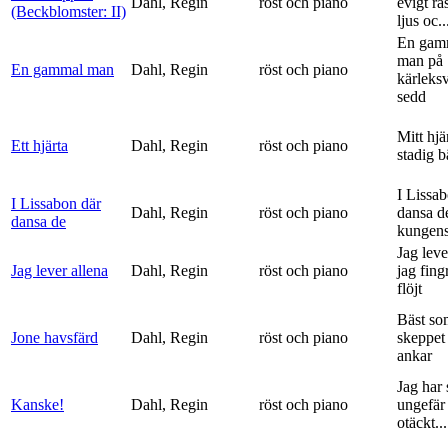
Dahl, Regin
röst och piano
evigt ra
(Beckblomster: II)
ljus oc..
En gam
man på
En gammal man
Dahl, Regin
röst och piano
kärleks
sedd
Mitt hjä
Ett hjärta
Dahl, Regin
röst och piano
stadig b
I Lissa
I Lissabon där
Dahl, Regin
röst och piano
dansa d
dansa de
kungens 
Jag leve
Jag lever allena
Dahl, Regin
röst och piano
jag fing
flöjt
Bäst so
Jone havsfärd
Dahl, Regin
röst och piano
skeppet 
ankar
Jag har s
Kanske!
Dahl, Regin
röst och piano
ungefär 
otäckt...