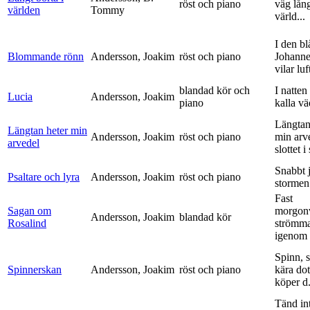
röst och piano
väg lång
världen
Tommy
värld...
I den bl
Blommande rönn
Andersson, Joakim
röst och piano
Johanne
vilar luf
blandad kör och
I natten
Lucia
Andersson, Joakim
piano
kalla vä
Längtan
Längtan heter min
Andersson, Joakim
röst och piano
min arv
arvedel
slottet i 
Snabbt 
Psaltare och lyra
Andersson, Joakim
röst och piano
stormen
Fast
Sagan om
morgon
Andersson, Joakim
blandad kör
Rosalind
strömm
igenom 
Spinn, 
Spinnerskan
Andersson, Joakim
röst och piano
kära dot
köper d.
Tänd int