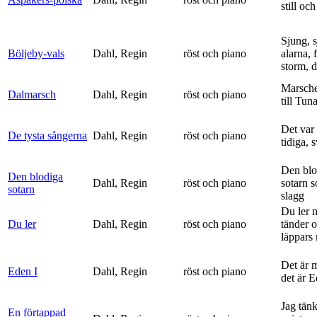
still och
Sjung, s
Böljeby-vals
Dahl, Regin
röst och piano
alarna, 
storm, d
Marsche
Dalmarsch
Dahl, Regin
röst och piano
till Tun
Det var
De tysta sångerna
Dahl, Regin
röst och piano
tidiga, 
Den blo
Den blodiga
Dahl, Regin
röst och piano
sotarn 
sotarn
slagg
Du ler 
Du ler
Dahl, Regin
röst och piano
tänder 
läppars 
Det är 
Eden I
Dahl, Regin
röst och piano
det är 
Jag tän
En förtappad