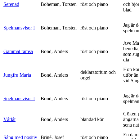
Serenad
Boheman, Torsten
röst och piano
och bjö
blad
Jag är 
Spelmansvisor I
Boheman, Torsten
röst och piano
spelma
Ave Mar
benedia
Gammal ramsa
Bond, Anders
röst och piano
som sug
dia
Hon ko
deklaratorium och
Jungfru Maria
Bond, Anders
utför ä
orgel
vid Sju
Jag är 
Spelmansvisor I
Bond, Anders
röst och piano
spelma
Göken 
Vårlåt
Bond, Anders
blandad kör
ängarna 
sena nat
En dam 
Sång med positiv
Briné, Josef
röst och piano