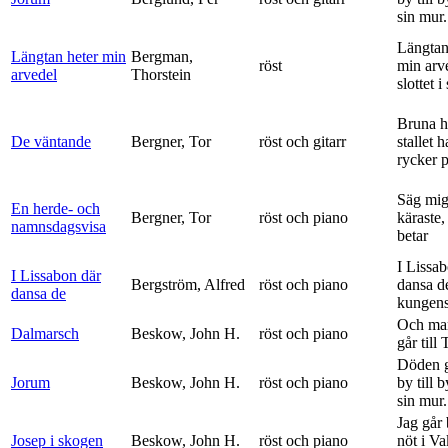
sin mur.
Längtan
Längtan heter min
Bergman,
röst
min arv
arvedel
Thorstein
slottet i 
Bruna h
De väntande
Bergner, Tor
röst och gitarr
stallet 
rycker p
Säg mig
En herde- och
Bergner, Tor
röst och piano
käraste,
namnsdagsvisa
betar
I Lissa
I Lissabon där
Bergström, Alfred
röst och piano
dansa d
dansa de
kungens 
Och ma
Dalmarsch
Beskow, John H.
röst och piano
går till
Döden g
Jorum
Beskow, John H.
röst och piano
by till 
sin mur.
Jag går
Josep i skogen
Beskow, John H.
röst och piano
nöt i V