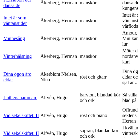
Åkerberg, Herman
manskör
dansa d
dansa de
kungens 
Intet är
Intet är som
Åkerberg, Herman
manskör
väntanst
väntanstider
vårflods
Amour,
Minnesång
Åkerberg, Herman
manskör
Min kär
lur
Möter d
Vinterhälsning
Åkerberg, Herman
manskör
nordanv
karl
Dina ög
Dina ögon äro
Åkerblom Nielsen,
röst och gitarr
eldar o
eldar
Nina
själ är ..
baryton, blandad kör
Så stilla
Luthers hammare
Alfvén, Hugo
och ork
blad på
Offrand
Vid sekelskiftet: II
Alfvén, Hugo
röst och piano
seklens
Herran
I kvälla
sopran, blandad kör
Vid sekelskiftet: II
Alfvén, Hugo
vinters
och ork