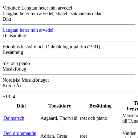
Verktitel: Längtan heter min arvedel
Längtan heter min arvedel, slottet i saknadens dalar
Dikt
Längtan heter min arvedel
Diktsamling
Fridolins lustgård och Dalmålningar på rim (1901)
Besättning
röst och piano
Musikförlag
Nordiska Musikförlaget
Komp År
−1924
T
Dikt
Tonsättare
Besättning
begy
Marsche
Dalmarsch
Aagaard, Thorvald
röst och piano
till Tun
Den drömmande
Vinden 
Adrian, Greta
röst