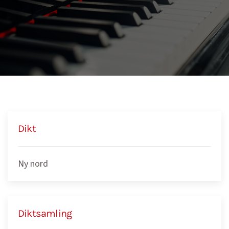
Dikt
Ny nord
Diktsamling