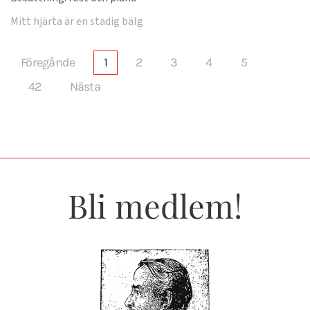
Mitt hjärta är en stadig bälg
Föregånde
1
2
3
4
5
42
Nästa
Bli medlem!