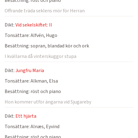
Besättning:
röst och piano
Offrande träda seklens mör för Herran
Dikt:
Vid sekelskiftet: II
Tonsättare:
Alfvén, Hugo
Besättning:
sopran, blandad kör och ork
I kvällarna då vinterskuggor stupa
Dikt:
Jungfru Maria
Tonsättare:
Alkman, Elsa
Besättning:
röst och piano
Hon kommer utför ängarna vid Sjugareby
Dikt:
Ett hjärta
Tonsättare:
Alnæs, Eyvind
Besättning:
röst och piano