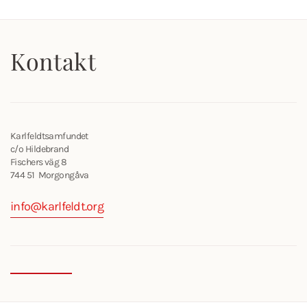
Kontakt
Karlfeldtsamfundet
c/o Hildebrand
Fischers väg 8
744 51 Morgongåva
info@karlfeldt.org