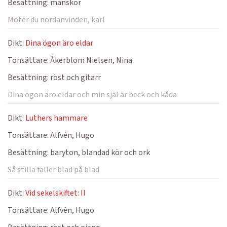
Besättning:
manskör
Möter du nordanvinden, karl
Dikt:
Dina ögon äro eldar
Tonsättare:
Åkerblom Nielsen, Nina
Besättning:
röst och gitarr
Dina ögon äro eldar och min själ är beck och kåda
Dikt:
Luthers hammare
Tonsättare:
Alfvén, Hugo
Besättning:
baryton, blandad kör och ork
Så stilla faller blad på blad
Dikt:
Vid sekelskiftet: II
Tonsättare:
Alfvén, Hugo