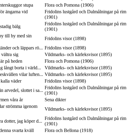
interskuggor stupa
Flora och Pomona (1906)
ör ängarna vid
Fridolins lustgård och Dalmålningar på rim
(1901)
Fridolins lustgård och Dalmålningar på rim
 stadig bälg
(1901)
y till by med sin
Fridolins visor (1898)
tänder och läppars rö...
Fridolins visor (1898)
vältra sig
Vildmarks- och kärleksvisor (1895)
 är på heden
Flora och Pomona (1906)
 långt borta i värld...
Vildmarks- och kärleksvisor (1895)
skvällen vilar luften...
Vildmarks- och kärleksvisor (1895)
 kalla väder
Fridolins visor (1898)
Fridolins lustgård och Dalmålningar på rim
 arvedel, slottet i sa...
(1901)
rmen våra år
Sena dikter
dar strömma igenom
Vildmarks- och kärleksvisor (1895)
Fridolins lustgård och Dalmålningar på rim
a dotter, jag köper d...
(1901)
 denna svarta kväll
Flora och Bellona (1918)