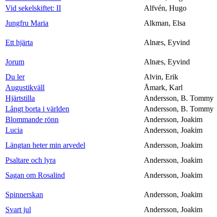
Vid sekelskiftet: II
Alfvén, Hugo
Jungfru Maria
Alkman, Elsa
Ett hjärta
Alnæs, Eyvind
Jorum
Alnæs, Eyvind
Du ler
Alvin, Erik
Augustikväll
Åmark, Karl
Hjärtstilla
Andersson, B. Tommy
Långt borta i världen
Andersson, B. Tommy
Blommande rönn
Andersson, Joakim
Lucia
Andersson, Joakim
Längtan heter min arvedel
Andersson, Joakim
Psaltare och lyra
Andersson, Joakim
Sagan om Rosalind
Andersson, Joakim
Spinnerskan
Andersson, Joakim
Svart jul
Andersson, Joakim