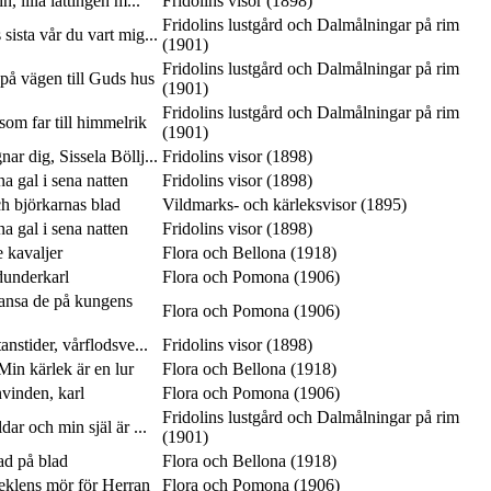
n, lilla lättingen m...
Fridolins visor (1898)
Fridolins lustgård och Dalmålningar på rim
 sista vår du vart mig...
(1901)
Fridolins lustgård och Dalmålningar på rim
på vägen till Guds hus
(1901)
Fridolins lustgård och Dalmålningar på rim
som far till himmelrik
(1901)
ar dig, Sissela Böllj...
Fridolins visor (1898)
 gal i sena natten
Fridolins visor (1898)
ch björkarnas blad
Vildmarks- och kärleksvisor (1895)
 gal i sena natten
Fridolins visor (1898)
e kavaljer
Flora och Bellona (1918)
dunderkarl
Flora och Pomona (1906)
dansa de på kungens
Flora och Pomona (1906)
anstider, vårflodsve...
Fridolins visor (1898)
in kärlek är en lur
Flora och Bellona (1918)
vinden, karl
Flora och Pomona (1906)
Fridolins lustgård och Dalmålningar på rim
ar och min själ är ...
(1901)
lad på blad
Flora och Bellona (1918)
seklens mör för Herran
Flora och Pomona (1906)