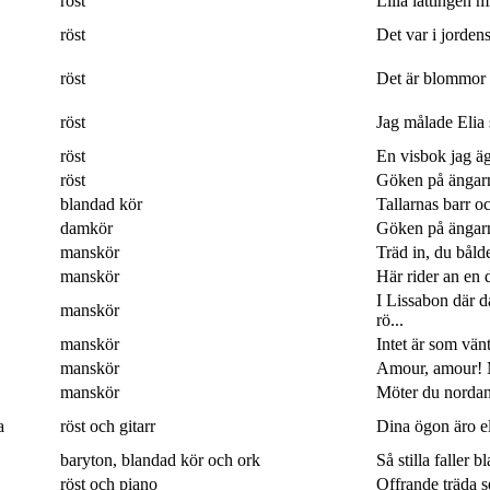
röst
Lilla lättingen mi
röst
Det var i jordens
röst
Det är blommor 
röst
Jag målade Elia 
röst
En visbok jag ägn
röst
Göken på ängarna
blandad kör
Tallarnas barr o
damkör
Göken på ängarna
manskör
Träd in, du båld
manskör
Här rider an en 
I Lissabon där 
manskör
rö...
manskör
Intet är som vänt
manskör
Amour, amour! M
manskör
Möter du nordan
a
röst och gitarr
Dina ögon äro eld
baryton, blandad kör och ork
Så stilla faller b
röst och piano
Offrande träda 