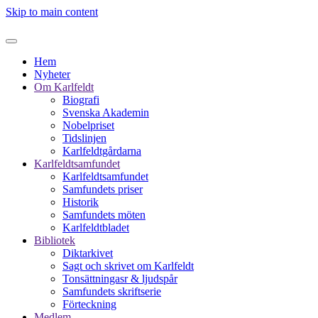
Skip to main content
Hem
Nyheter
Om Karlfeldt
Biografi
Svenska Akademin
Nobelpriset
Tidslinjen
Karlfeldtgårdarna
Karlfeldtsamfundet
Karlfeldtsamfundet
Samfundets priser
Historik
Samfundets möten
Karlfeldtbladet
Bibliotek
Diktarkivet
Sagt och skrivet om Karlfeldt
Tonsättningasr & ljudspår
Samfundets skriftserie
Förteckning
Medlem