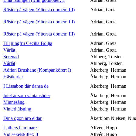
Lilla lättingen (Min guddotter: I)
Adrian, Greta
Röster på vägen (Yttersta domen: III)
Adrian, Greta
Röster på vägen (Yttersta domen: III)
Adrian, Greta
Röster på vägen (Yttersta domen: III)
Adrian, Greta
Till jungfru Cecilia Böllja
Adrian, Greta
Vårlåt
Adrian, Greta
Serenad
Ahlberg, Torsten
Vårlåt
Ahlberg, Torsten
Adrian Brushane (Kompankörer: I)
Åkerberg, Herman
Hästkarlar
Åkerberg, Herman
I Lissabon där dansa de
Åkerberg, Herman
Intet är som väntanstider
Åkerberg, Herman
Minnesång
Åkerberg, Herman
Vinterhälsning
Åkerberg, Herman
Dina ögon äro eldar
Åkerblom Nielsen, Nin
Luthers hammare
Alfvén, Hugo
Vid sekelskiftet: II
Alfvén, Hugo