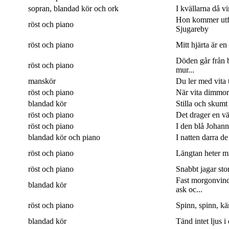
sopran, blandad kör och ork
I kvällarna då v
Hon kommer utf
röst och piano
Sjugareby
röst och piano
Mitt hjärta är en
Döden går från b
röst och piano
mur...
manskör
Du ler med vita 
röst och piano
När vita dimmor 
blandad kör
Stilla och skumt
röst och piano
Det drager en väg
röst och piano
I den blå Johanne
blandad kör och piano
I natten darra de
röst och piano
Längtan heter min
röst och piano
Snabbt jagar sto
Fast morgonvin
blandad kör
ask oc...
röst och piano
Spinn, spinn, kär
blandad kör
Tänd intet ljus i