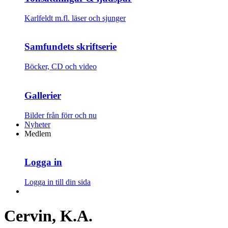
Karlfeldt m.fl. läser och sjunger
Samfundets skriftserie
Böcker, CD och video
Gallerier
Bilder från förr och nu
Nyheter
Medlem
Logga in
Logga in till din sida
Cervin, K.A.