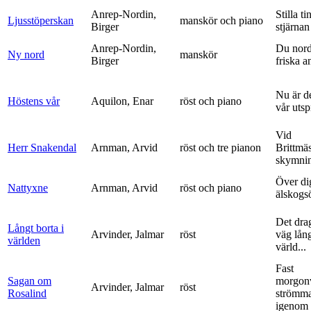
Anrep-Nordin,
Stilla ti
Ljusstöperskan
manskör och piano
Birger
stjärnan
Anrep-Nordin,
Du nor
Ny nord
manskör
Birger
friska a
Nu är de
Höstens vår
Aquilon, Enar
röst och piano
vår uts
Vid
Herr Snakendal
Arnman, Arvid
röst och tre pianon
Brittmäs
skymnin
Över di
Nattyxne
Arnman, Arvid
röst och piano
älskogs
Det dra
Långt borta i
Arvinder, Jalmar
röst
väg lång
världen
värld...
Fast
Sagan om
morgon
Arvinder, Jalmar
röst
Rosalind
strömma
igenom 