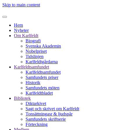
Skip to main content
Hem
Nyheter
Om Karlfeldt
Biografi
Svenska Akademin
Nobelpriset
Tidslinjen
Karlfeldtgårdarna
Karlfeldtsamfundet
Karlfeldtsamfundet
Samfundets priser
Historik
Samfundets möten
Karlfeldtbladet
Bibliotek
Diktarkivet
Sagt och skrivet om Karlfeldt
Tonsättningasr & ljudspår
Samfundets skriftserie
Förteckning
Medlem