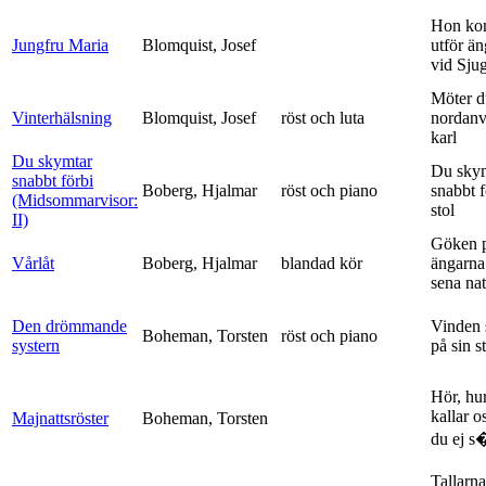
Hon ko
Jungfru Maria
Blomquist, Josef
utför ä
vid Sju
Möter d
Vinterhälsning
Blomquist, Josef
röst och luta
nordanv
karl
Du skymtar
Du sky
snabbt förbi
Boberg, Hjalmar
röst och piano
snabbt 
(Midsommarvisor:
stol
II)
Göken 
Vårlåt
Boberg, Hjalmar
blandad kör
ängarna 
sena nat
Den drömmande
Vinden 
Boheman, Torsten
röst och piano
systern
på sin s
Hör, hu
kallar o
Majnattsröster
Boheman, Torsten
du ej s�
Tallarna