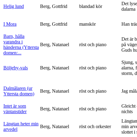
Det lyse
Helig lund
Berg, Gottfrid
blandad kör
dalarna
I Mora
Berg, Gottfrid
manskör
Han trä
Barn, hålla
Det är 
varandra i
Berg, Natanael
röst och piano
på vägen
händerna (Yttersta
Guds h
domen:...
Sjung, s
Böljeby-vals
Berg, Natanael
röst och piano
alarna, 
storm, d
Dalmålaren (ur
Berg, Natanael
röst och piano
Jag mål
Yttersta domen)
Intet är som
Gleicht
Berg, Natanael
röst och piano
väntanstider
nichts
Längtan
Längtan heter min
Berg, Natanael
röst och orkester
min arv
arvedel
slottet i 