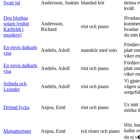
Svart jul
Andersson, Joakim
blandad kör
denna s
kväll
Den blodiga
Hvadan
sotarn [enligt
Andersson,
kommer
röst och piano
Karlfeldt i
Richard
hvadan
musiken]
du min k
Fördärv
En envis dalkarls
Andrén, Adolf
manskör med solo
platt om
visa
viker en 
Fördärv
En envis dalkarls
Andrén, Adolf
röst och piano
platt om
visa
viker en 
Vi gjute
Selinda och
Andrén, Adolf
röst och piano
vågen s
Leander
sorgeful
Ur mitt 
Drömd lycka
Anjou, Emil
röst och piano
mörka l
Hör, hu
kallar o
Majnattsröster
Anjou, Emil
två röster och piano
du ej s�