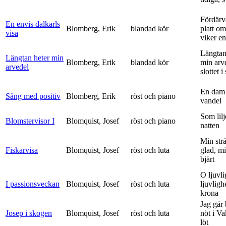
Fördärv
En envis dalkarls
Blomberg, Erik
blandad kör
platt om
visa
viker en 
Längtan
Längtan heter min
Blomberg, Erik
blandad kör
min arv
arvedel
slottet i 
En dam 
Sång med positiv
Blomberg, Erik
röst och piano
vandel
Som lilj
Blomstervisor I
Blomquist, Josef
röst och piano
natten
Min strå
Fiskarvisa
Blomquist, Josef
röst och luta
glad, mi
bjärt
O ljuvli
I passionsveckan
Blomquist, Josef
röst och luta
ljuvligh
krona
Jag går
Josep i skogen
Blomquist, Josef
röst och luta
nöt i V
löt