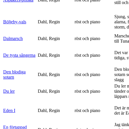
still och
Sjung, s
Böljeby-vals
Dahl, Regin
röst och piano
alarna, 
storm, d
Marsche
Dalmarsch
Dahl, Regin
röst och piano
till Tun
Det var
De tysta sångerna
Dahl, Regin
röst och piano
tidiga, 
Den blo
Den blodiga
Dahl, Regin
röst och piano
sotarn 
sotarn
slagg
Du ler 
Du ler
Dahl, Regin
röst och piano
tänder 
läppars 
Det är 
Eden I
Dahl, Regin
röst och piano
det är 
Jag tän
En förtappad