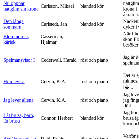
Nu öppnar
nattglim
Carlsson, Mikael
blandad kör
nattglim sin krona
krona i
åkrarna.
Den långa
Näckens
Carlstedt, Jan
blandad kör
sommarn
dyker i
När Ph
Blommornas
Casserman,
skön Fl
kärlek
Hjalmar
besöker
Jag är 
Spelmansvisor I
Cederwall, Harald
röst och piano
spelma
Det är ej
minnes,
Humlevisa
Cervin, K.A.
röst och piano
l�...
Jag leve
Jag lever allena
Cervin, K.A.
röst och piano
jag fing
flöjt
Jag hör 
Låt brusa, barn,
Connor, Herbert
blandad kör
brusa i
låt brusa
korn och
Varför si
Aspåkers-polska
Dahl, Regin
röst och piano