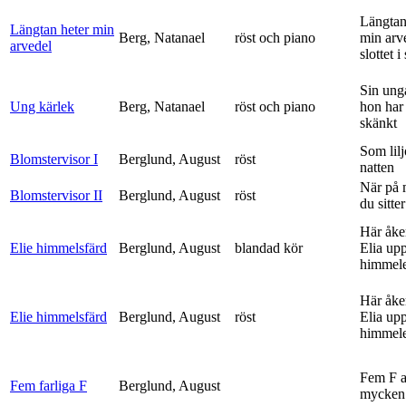
Längtan
Längtan heter min
Berg, Natanael
röst och piano
min arv
arvedel
slottet i 
Sin ung
Ung kärlek
Berg, Natanael
röst och piano
hon har
skänkt
Som lilj
Blomstervisor I
Berglund, August
röst
natten
När på 
Blomstervisor II
Berglund, August
röst
du sitter
Här åke
Elie himmelsfärd
Berglund, August
blandad kör
Elia upp 
himmele
Här åke
Elie himmelsfärd
Berglund, August
röst
Elia upp 
himmele
Fem F 
Fem farliga F
Berglund, August
mycken 