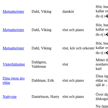
Hör, hu
kallar o
Majnattsröster
Dahl, Viking
damkör
du ej s�
Hör, hu
kallar o
Majnattsröster
Dahl, Viking
röst och piano
du ej s�
Hör, hu
kallar o
Majnattsröster
Dahl, Viking
röst, kör och orkester
du ej s�
Möter d
Dahlgren,
Vinterhälsning
röst
nordanv
Valdemar
karl
Dina ög
Dina ögon äro
Dahlman, Erik
röst och piano
eldar o
eldar
själ är ..
Över di
Nattyxne
Danielsson, Harry
röst och piano
älskogs
Nu öpp