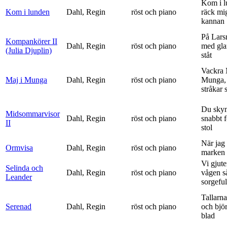
Kom i l
Kom i lunden
Dahl, Regin
röst och piano
räck mi
kannan
På Lars
Kompankörer II
Dahl, Regin
röst och piano
med gla
(Julia Djuplin)
ståt
Vackra 
Maj i Munga
Dahl, Regin
röst och piano
Munga, 
stråkar s
Du sky
Midsommarvisor
Dahl, Regin
röst och piano
snabbt 
II
stol
När jag 
Ormvisa
Dahl, Regin
röst och piano
marken 
Vi gjute
Selinda och
Dahl, Regin
röst och piano
vågen s
Leander
sorgeful
Tallarna
Serenad
Dahl, Regin
röst och piano
och bjö
blad