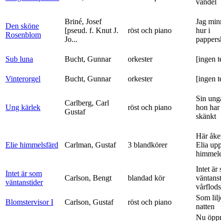
vandel
Briné, Josef
Jag min
Den sköne
[pseud. f. Knut J.
röst och piano
hur i
Rosenblom
Jo...
pappers
Sub luna
Bucht, Gunnar
orkester
[ingen t
Vinterorgel
Bucht, Gunnar
orkester
[ingen t
Sin ung
Carlberg, Carl
Ung kärlek
röst och piano
hon har
Gustaf
skänkt
Här åke
Elie himmelsfärd
Carlman, Gustaf
3 blandkörer
Elia upp 
himmele
Intet är
Intet är som
Carlson, Bengt
blandad kör
väntanst
väntanstider
vårflods
Som lilj
Blomstervisor I
Carlson, Gustaf
röst och piano
natten
Nu öpp