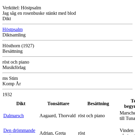
Verktitel: Höstpsalm
Jag såg en rosenbuske stänkt med blod
Dikt
Höstpsalm
Diktsamling
Hösthorn (1927)
Besättning
röst och piano
Musikförlag
ms Stim
Komp År
1932
T
Dikt
Tonsättare
Besättning
begy
Marsche
Dalmarsch
Aagaard, Thorvald
röst och piano
till Tun
Den drömmande
Vinden 
Adrian, Greta
röst