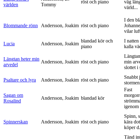
röst och piano
väg lång
världen
Tommy
värld...
I den bl
Blommande rönn
Andersson, Joakim
röst och piano
Johanne
vilar luf
blandad kör och
I natten
Lucia
Andersson, Joakim
piano
kalla vä
Längtan
Längtan heter min
Andersson, Joakim
röst och piano
min arv
arvedel
slottet i 
Snabbt 
Psaltare och lyra
Andersson, Joakim
röst och piano
stormen
Fast
Sagan om
morgon
Andersson, Joakim
blandad kör
Rosalind
strömm
igenom 
Spinn, 
Spinnerskan
Andersson, Joakim
röst och piano
kära dot
köper d.
Tänd int