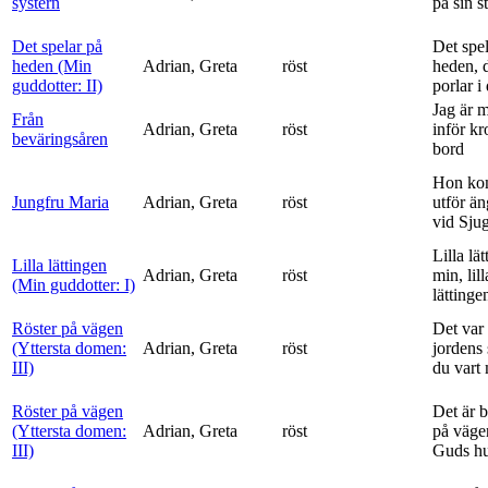
systern
på sin s
Det spelar på
Det spe
heden (Min
Adrian, Greta
röst
heden, 
guddotter: II)
porlar i
Jag är 
Från
Adrian, Greta
röst
inför k
beväringsåren
bord
Hon ko
Jungfru Maria
Adrian, Greta
röst
utför ä
vid Sju
Lilla lä
Lilla lättingen
Adrian, Greta
röst
min, lill
(Min guddotter: I)
lättinge
Röster på vägen
Det var 
(Yttersta domen:
Adrian, Greta
röst
jordens 
III)
du vart 
Röster på vägen
Det är 
(Yttersta domen:
Adrian, Greta
röst
på vägen
III)
Guds h