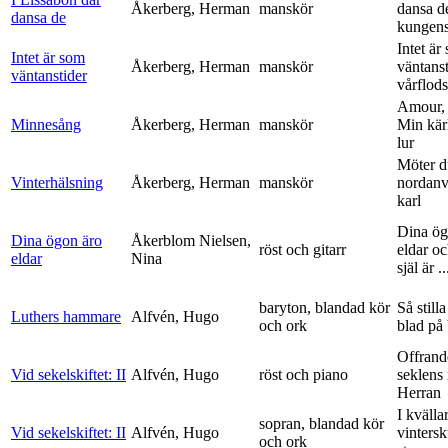
Åkerberg, Herman
manskör
dansa d
dansa de
kungens 
Intet är
Intet är som
Åkerberg, Herman
manskör
väntanst
väntanstider
vårflods
Amour,
Minnesång
Åkerberg, Herman
manskör
Min kär
lur
Möter d
Vinterhälsning
Åkerberg, Herman
manskör
nordanv
karl
Dina ög
Dina ögon äro
Åkerblom Nielsen,
röst och gitarr
eldar o
eldar
Nina
själ är ..
baryton, blandad kör
Så stilla
Luthers hammare
Alfvén, Hugo
och ork
blad på
Offrand
Vid sekelskiftet: II
Alfvén, Hugo
röst och piano
seklens
Herran
I kvälla
sopran, blandad kör
Vid sekelskiftet: II
Alfvén, Hugo
vinters
och ork