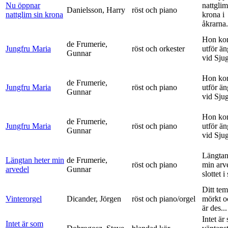
Nu öppnar
nattglim
Danielsson, Harry
röst och piano
nattglim sin krona
krona i
åkrarna.
Hon ko
de Frumerie,
Jungfru Maria
röst och orkester
utför ä
Gunnar
vid Sju
Hon ko
de Frumerie,
Jungfru Maria
röst och piano
utför ä
Gunnar
vid Sju
Hon ko
de Frumerie,
Jungfru Maria
röst och piano
utför ä
Gunnar
vid Sju
Längtan
Längtan heter min
de Frumerie,
röst och piano
min arv
arvedel
Gunnar
slottet i 
Ditt tem
Vinterorgel
Dicander, Jörgen
röst och piano/orgel
mörkt o
är des...
Intet är
Intet är som