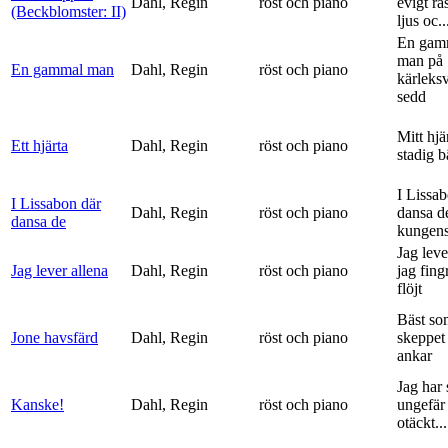
Dahl, Regin
röst och piano
evigt ra
(Beckblomster: II)
ljus oc..
En gam
man på
En gammal man
Dahl, Regin
röst och piano
kärleks
sedd
Mitt hjä
Ett hjärta
Dahl, Regin
röst och piano
stadig b
I Lissa
I Lissabon där
Dahl, Regin
röst och piano
dansa d
dansa de
kungens 
Jag leve
Jag lever allena
Dahl, Regin
röst och piano
jag fing
flöjt
Bäst so
Jone havsfärd
Dahl, Regin
röst och piano
skeppet 
ankar
Jag har s
Kanske!
Dahl, Regin
röst och piano
ungefär 
otäckt...