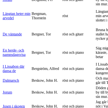
sin mur.
Längtan
Längtan heter min
Bergman,
röst
min arv
arvedel
Thorstein
slottet i 
Bruna h
De väntande
Bergner, Tor
röst och gitarr
stallet 
rycker p
Säg mig
En herde- och
Bergner, Tor
röst och piano
käraste,
namnsdagsvisa
betar
I Lissa
I Lissabon där
Bergström, Alfred
röst och piano
dansa d
dansa de
kungens 
Och ma
Dalmarsch
Beskow, John H.
röst och piano
går till
Döden g
Jorum
Beskow, John H.
röst och piano
by till 
sin mur.
Jag går
Josep i skogen
Beskow, John H.
röst och piano
nöt i V