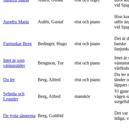
vid Sju
Hon ko
Jungfru Maria
Aulén, Gustaf
röst och piano
utför ä
vid Sju
Det är 
Fanjunkar Berg
Bedinger, Hugo
röst och piano
barske
fanjunk
Intet är
Intet är som
Bengtson, Tor
röst och piano
väntanst
väntanstider
vårflods
Du ler 
Du ler
Berg, Alfred
röst och piano
tänder 
läppars 
Vi gjute
Selinda och
Berg, Alfred
manskör
vågen s
Leander
sorgeful
Det var
De tysta sångerna
Berg, Gottfrid
tidiga, 