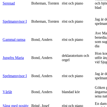
Serenad
Boheman, Torsten
röst och piano
och bjö
blad
Jag är 
Spelmansvisor I
Boheman, Torsten
röst och piano
spelma
Ave Mar
benedia
Gammal ramsa
Bond, Anders
röst och piano
som sug
dia
Hon ko
deklaratorium och
Jungfru Maria
Bond, Anders
utför ä
orgel
vid Sju
Jag är 
Spelmansvisor I
Bond, Anders
röst och piano
spelma
Göken 
Vårlåt
Bond, Anders
blandad kör
ängarna 
sena nat
En dam 
Sång med positiv
Briné, Josef
röst och piano