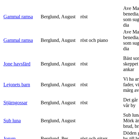
Ave Mar
benedia
Gammal ramsa
Berglund, August
röst
som sug
dia
Ave Mar
benedia
Gammal ramsa
Berglund, August
röst och piano
som sug
dia
Bäst so
Jone havsfärd
Berglund, August
röst
skeppet 
ankar
Vi ha ar
Lejonets barn
Berglund, August
röst
fader, v
märg av 
Det går e
Stjärngossar
Berglund, August
röst
vår by
Sub lun
Sub luna
Berglund, August
Mörk är
brud, br
Döden g
Jorum
Berglund, Per
röst och gitarr
by till 