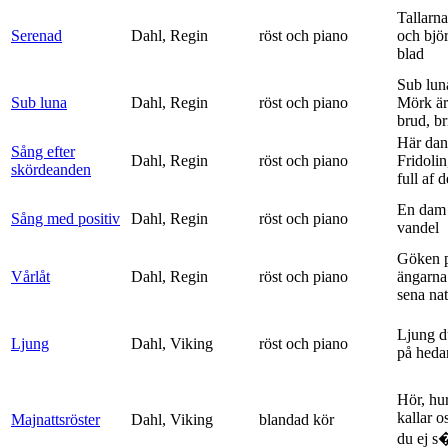
Tallarna
Serenad
Dahl, Regin
röst och piano
och bjö
blad
Sub lun
Sub luna
Dahl, Regin
röst och piano
Mörk är
brud, br
Här dan
Sång efter
Dahl, Regin
röst och piano
Fridolin
skördeanden
full af d
En dam 
Sång med positiv
Dahl, Regin
röst och piano
vandel
Göken 
Vårlåt
Dahl, Regin
röst och piano
ängarna 
sena nat
Ljung d
Ljung
Dahl, Viking
röst och piano
på heda
Hör, hu
kallar o
Majnattsröster
Dahl, Viking
blandad kör
du ej s�