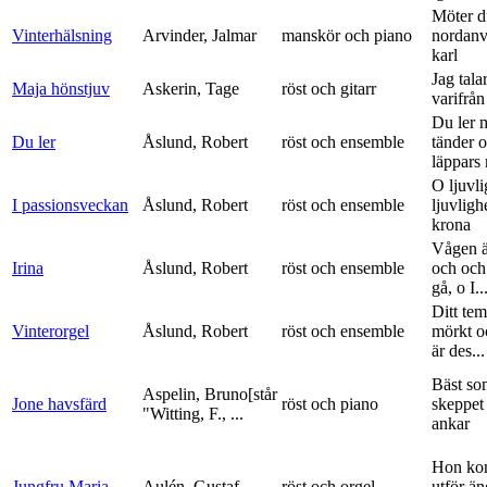
Möter d
Vinterhälsning
Arvinder, Jalmar
manskör och piano
nordanv
karl
Jag tala
Maja hönstjuv
Askerin, Tage
röst och gitarr
varifrå
Du ler 
Du ler
Åslund, Robert
röst och ensemble
tänder 
läppars 
O ljuvli
I passionsveckan
Åslund, Robert
röst och ensemble
ljuvligh
krona
Vågen ä
Irina
Åslund, Robert
röst och ensemble
och och
gå, o I..
Ditt tem
Vinterorgel
Åslund, Robert
röst och ensemble
mörkt o
är des...
Bäst so
Aspelin, Bruno[står
Jone havsfärd
röst och piano
skeppet 
"Witting, F., ...
ankar
Hon ko
Jungfru Maria
Aulén, Gustaf
röst och orgel
utför ä