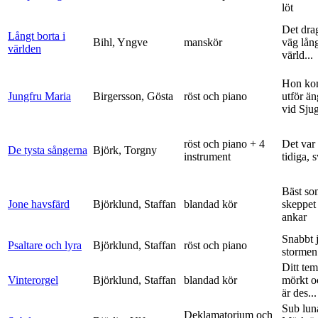
löt
Det dra
Långt borta i
Bihl, Yngve
manskör
väg lång
världen
värld...
Hon ko
Jungfru Maria
Birgersson, Gösta
röst och piano
utför ä
vid Sju
röst och piano + 4
Det var
De tysta sångerna
Björk, Torgny
instrument
tidiga, 
Bäst so
Jone havsfärd
Björklund, Staffan
blandad kör
skeppet 
ankar
Snabbt 
Psaltare och lyra
Björklund, Staffan
röst och piano
stormen
Ditt tem
Vinterorgel
Björklund, Staffan
blandad kör
mörkt o
är des...
Sub lun
Deklamatorium och