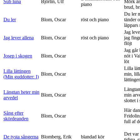
Sub luna
Björlin, Ulf
Mörk är
piano
brud, br
Du ler 
Du ler
Blom, Oscar
röst och piano
tänder 
läppars 
Jag leve
Jag lever allena
Blom, Oscar
röst och piano
jag fing
flöjt
Jag går
Josep i skogen
Blom, Oscar
nöt i V
löt
Lilla lä
Lilla lättingen
Blom, Oscar
min, lill
(Min guddotter: I)
lättinge
Längtan
Längtan heter min
Blom, Oscar
min arv
arvedel
slottet i 
Här dan
Sång efter
Blom, Oscar
Fridolin
skördeanden
full af d
Det var
De tysta sångerna
Blomberg, Erik
blandad kör
tidiga, 