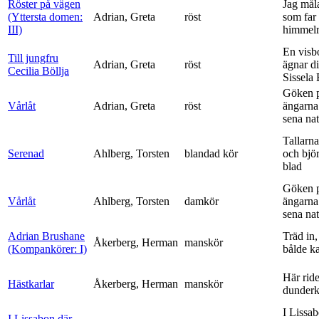
Röster på vägen
Jag mål
(Yttersta domen:
Adrian, Greta
röst
som far t
III)
himmelr
En visb
Till jungfru
Adrian, Greta
röst
ägnar di
Cecilia Böllja
Sissela B
Göken 
Vårlåt
Adrian, Greta
röst
ängarna 
sena nat
Tallarna
Serenad
Ahlberg, Torsten
blandad kör
och bjö
blad
Göken 
Vårlåt
Ahlberg, Torsten
damkör
ängarna 
sena nat
Adrian Brushane
Träd in,
Åkerberg, Herman
manskör
(Kompankörer: I)
bålde ka
Här ride
Hästkarlar
Åkerberg, Herman
manskör
dunderk
I Lissa
I Lissabon där