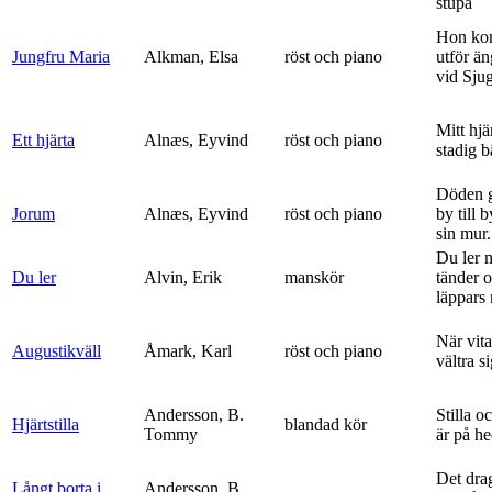
stupa
Hon ko
Jungfru Maria
Alkman, Elsa
röst och piano
utför ä
vid Sju
Mitt hjä
Ett hjärta
Alnæs, Eyvind
röst och piano
stadig b
Döden g
Jorum
Alnæs, Eyvind
röst och piano
by till 
sin mur.
Du ler 
Du ler
Alvin, Erik
manskör
tänder 
läppars 
När vit
Augustikväll
Åmark, Karl
röst och piano
vältra s
Andersson, B.
Stilla o
Hjärtstilla
blandad kör
Tommy
är på h
Det dra
Långt borta i
Andersson, B.