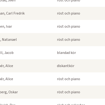
blad, Sven
röst och piano
an, Carl Fredrik
röst och piano
en, Ivar
röst och piano
, Natanael
röst och piano
ll, Jacob
blandad kör
ér, Alice
diskantkör
ér, Alice
röst och piano
berg, Oskar
röst och piano