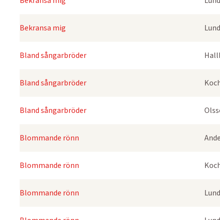
Bekransa mig
Lund
Bekransa mig
Lund
Bland sångarbröder
Hall
Bland sångarbröder
Koch
Bland sångarbröder
Olss
Blommande rönn
Ande
Blommande rönn
Koch
Blommande rönn
Lund