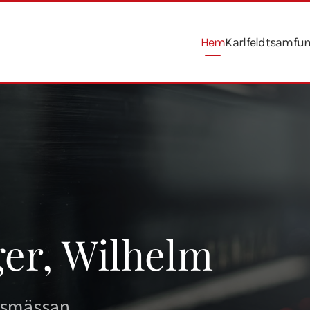
Hem
Karlfeldtsamfu
er, Wilhelm
tsmässan