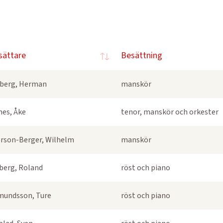
sättare
Besättning
berg, Herman
manskör
nes, Åke
tenor, manskör och orkester
rson-Berger, Wilhelm
manskör
berg, Roland
röst och piano
undsson, Ture
röst och piano