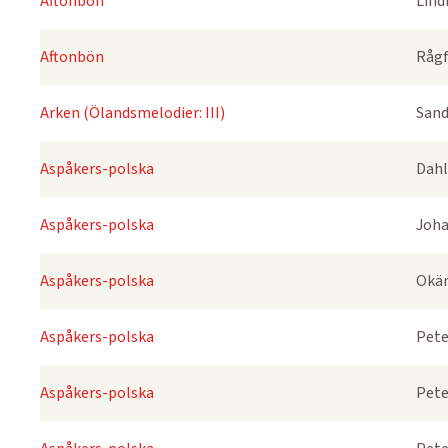
Aftonbön
Lind
Aftonbön
Rågf
Arken (Ölandsmelodier: III)
Sand
Aspåkers-polska
Dahl
Aspåkers-polska
Joha
Aspåkers-polska
Okä
Aspåkers-polska
Pete
Aspåkers-polska
Pete