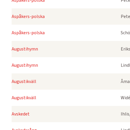
Aspåkers-polska
Pete
Aspåkers-polska
Pete
Aspåkers-polska
Schö
Augustihymn
Erik
Augustihymn
Lind
Augustikväll
Åmar
Augustikväll
Widé
Avskedet
Ihli