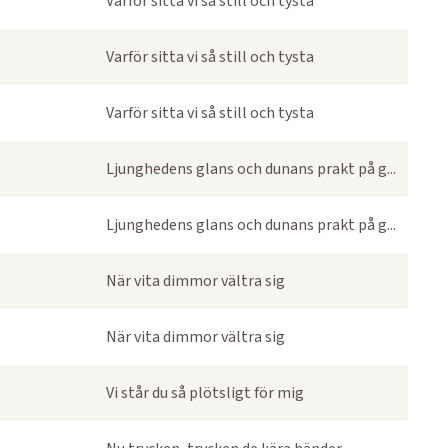
Varför sitta vi så still och tysta
Varför sitta vi så still och tysta
Varför sitta vi så still och tysta
Ljunghedens glans och dunans prakt på g...
Ljunghedens glans och dunans prakt på g...
När vita dimmor vältra sig
När vita dimmor vältra sig
Vi står du så plötsligt för mig