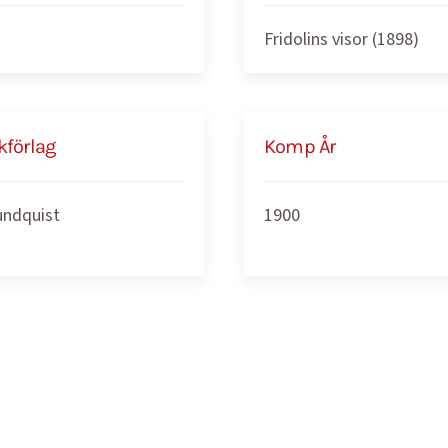
Fridolins visor (1898)
kförlag
Komp År
undquist
1900