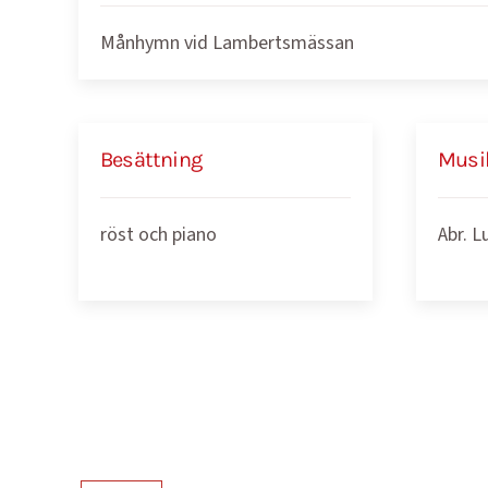
Månhymn vid Lambertsmässan
Besättning
Musi
röst och piano
Abr. L