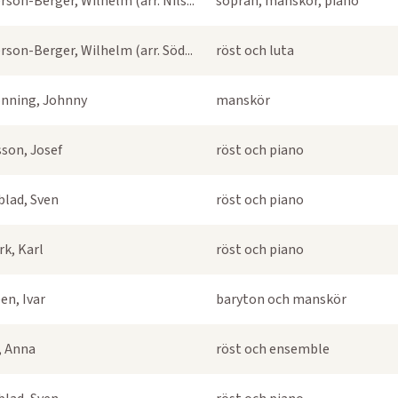
rson-Berger, Wilhelm (arr. Nils...
sopran, manskör, piano
rson-Berger, Wilhelm (arr. Söd...
röst och luta
nning, Johnny
manskör
sson, Josef
röst och piano
blad, Sven
röst och piano
k, Karl
röst och piano
en, Ivar
baryton och manskör
s, Anna
röst och ensemble