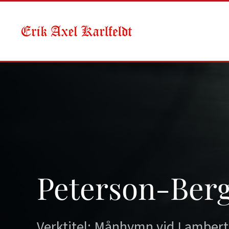
Skip to main content
Peterson-Berg
Verktitel: Månhymn vid Lamber