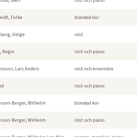
blad, Sven
röst och piano
eldt, Folke
blandad kör
berg, Helge
röst
, Regin
röst och piano
nsson, Lars Anders
röst och ensemble
nd
röst och piano
rson-Berger, Wilhelm
blandad kör
rson-Berger, Wilhelm
röst och piano