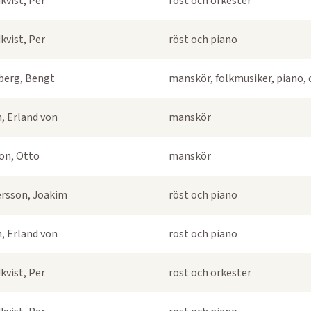
kvist, Per
röst och orkester
kvist, Per
röst och piano
berg, Bengt
manskör, folkmusiker, piano, 
, Erland von
manskör
on, Otto
manskör
rsson, Joakim
röst och piano
, Erland von
röst och piano
kvist, Per
röst och orkester