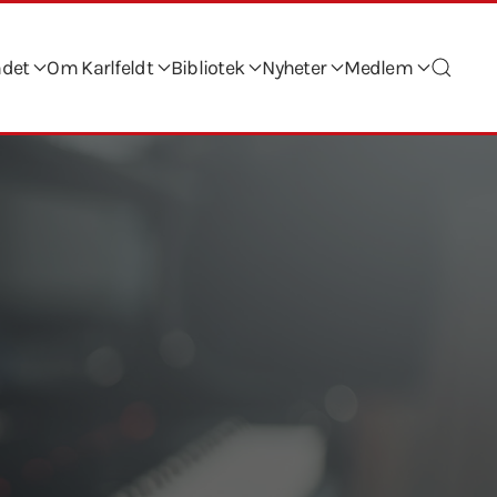
ndet
Om Karlfeldt
Bibliotek
Nyheter
Medlem