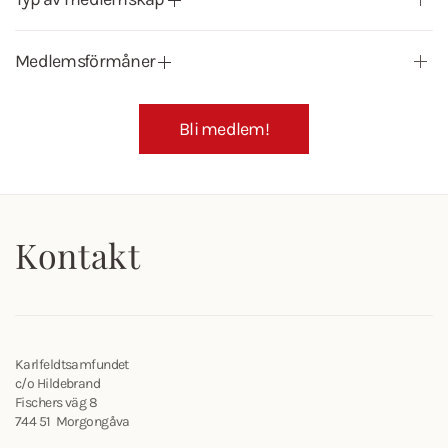
Medlemsförmåner
Bli medlem!
Kontakt
Karlfeldtsamfundet
c/o Hildebrand
Fischers väg 8
744 51 Morgongåva