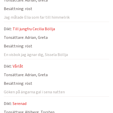
Tonsättare:
Adrian, Greta
Besättning:
röst
Jag målade Elia som far till himmelrik
Dikt:
Till jungfru Cecilia Böllja
Tonsättare:
Adrian, Greta
Besättning:
röst
En visbok jag ägnar dig, Sissela Böllja
Dikt:
Vårlåt
Tonsättare:
Adrian, Greta
Besättning:
röst
Göken på ängarna gal i sena natten
Dikt:
Serenad
Tonsättare:
Ahlberg, Torsten