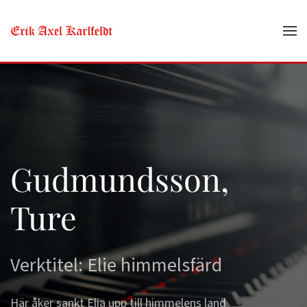
Skip to main content
Gudmundsson,
Ture
Verktitel: Elie himmelsfärd
Här åker sankt Elia upp till himmelens land