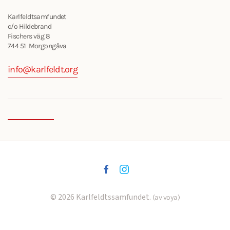
Karlfeldtsamfundet
c/o Hildebrand
Fischers väg 8
744 51 Morgongåva
info@karlfeldt.org
©
2026
Karlfeldtssamfundet.
(av voya)