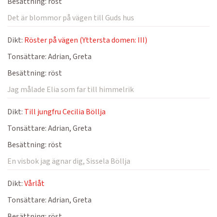
Besättning:
röst
Det är blommor på vägen till Guds hus
Dikt:
Röster på vägen (Yttersta domen: III)
Tonsättare:
Adrian, Greta
Besättning:
röst
Jag målade Elia som far till himmelrik
Dikt:
Till jungfru Cecilia Böllja
Tonsättare:
Adrian, Greta
Besättning:
röst
En visbok jag ägnar dig, Sissela Böllja
Dikt:
Vårlåt
Tonsättare:
Adrian, Greta
Besättning:
röst