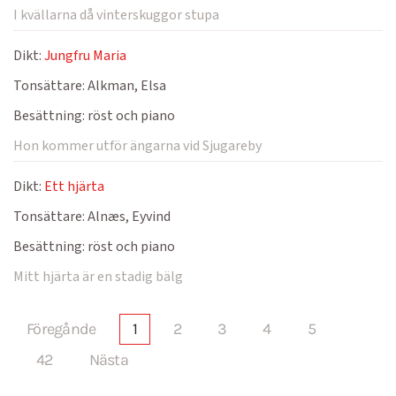
I kvällarna då vinterskuggor stupa
Dikt:
Jungfru Maria
Tonsättare:
Alkman, Elsa
Besättning:
röst och piano
Hon kommer utför ängarna vid Sjugareby
Dikt:
Ett hjärta
Tonsättare:
Alnæs, Eyvind
Besättning:
röst och piano
Mitt hjärta är en stadig bälg
Föregånde
1
2
3
4
5
42
Nästa