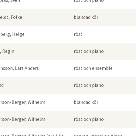
blad, Sven
röst och piano
eldt, Folke
blandad kör
berg, Helge
röst
, Regin
röst och piano
nsson, Lars Anders
röst och ensemble
nd
röst och piano
rson-Berger, Wilhelm
blandad kör
rson-Berger, Wilhelm
röst och piano