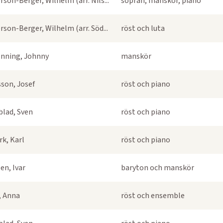
rson-Berger, Wilhelm (arr. Nils...
sopran, manskör, piano
rson-Berger, Wilhelm (arr. Söd...
röst och luta
nning, Johnny
manskör
sson, Josef
röst och piano
blad, Sven
röst och piano
k, Karl
röst och piano
en, Ivar
baryton och manskör
s, Anna
röst och ensemble