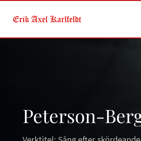
Skip to main content
Peterson-Berg
Verktitel: Sång efter skördeand