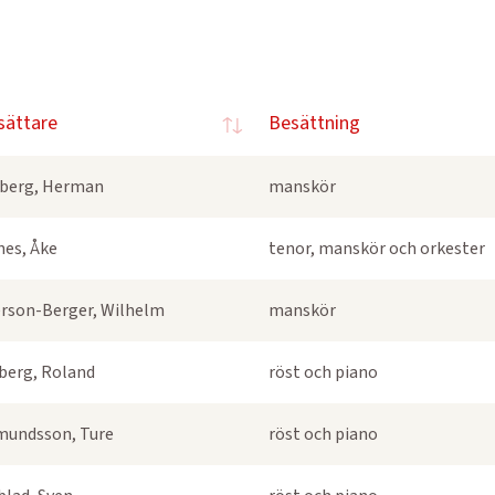
sättare
Besättning
berg, Herman
manskör
nes, Åke
tenor, manskör och orkester
rson-Berger, Wilhelm
manskör
berg, Roland
röst och piano
undsson, Ture
röst och piano