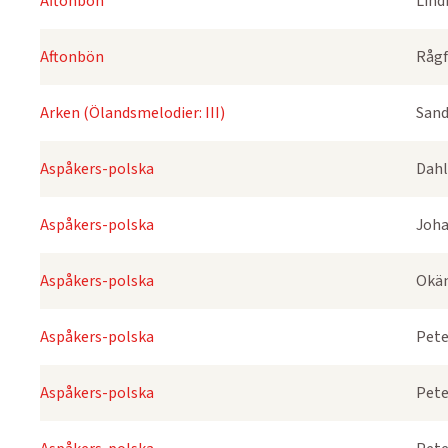
Aftonbön
Lind
Aftonbön
Rågf
Arken (Ölandsmelodier: III)
Sand
Aspåkers-polska
Dahl
Aspåkers-polska
Joha
Aspåkers-polska
Okä
Aspåkers-polska
Pete
Aspåkers-polska
Pete