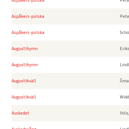
Aspåkers-polska
Pete
Aspåkers-polska
Pete
Aspåkers-polska
Schö
Augustihymn
Erik
Augustihymn
Lind
Augustikväll
Åmar
Augustikväll
Widé
Avskedet
Ihli