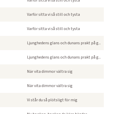
Varför sitta vi så still och tysta
Varför sitta vi så still och tysta
Varför sitta vi så still och tysta
Ljunghedens glans och dunans prakt på g...
Ljunghedens glans och dunans prakt på g...
När vita dimmor vältra sig
När vita dimmor vältra sig
Vi står du så plötsligt för mig