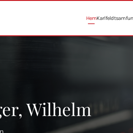
Hem
Karlfeldtsamfu
er, Wilhelm
en