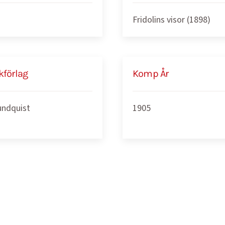
Fridolins visor (1898)
kförlag
Komp År
undquist
1905