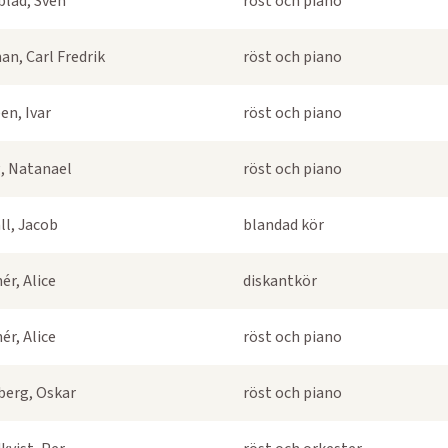
blad, Sven
röst och piano
an, Carl Fredrik
röst och piano
en, Ivar
röst och piano
, Natanael
röst och piano
ll, Jacob
blandad kör
ér, Alice
diskantkör
ér, Alice
röst och piano
berg, Oskar
röst och piano