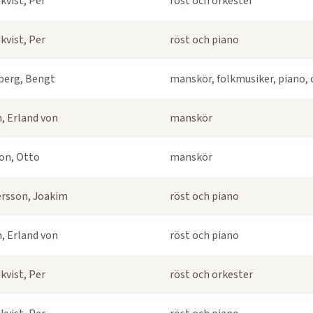
kvist, Per
röst och orkester
kvist, Per
röst och piano
berg, Bengt
manskör, folkmusiker, piano, 
, Erland von
manskör
on, Otto
manskör
rsson, Joakim
röst och piano
, Erland von
röst och piano
kvist, Per
röst och orkester