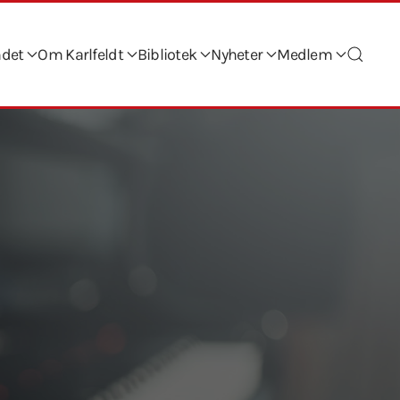
ndet
Om Karlfeldt
Bibliotek
Nyheter
Medlem