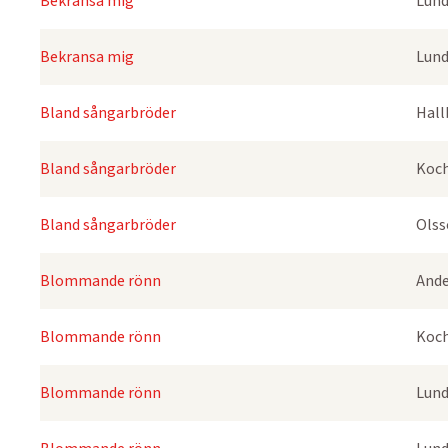
Bekransa mig
Lund
Bekransa mig
Lund
Bland sångarbröder
Hall
Bland sångarbröder
Koch
Bland sångarbröder
Olss
Blommande rönn
Ande
Blommande rönn
Koch
Blommande rönn
Lund