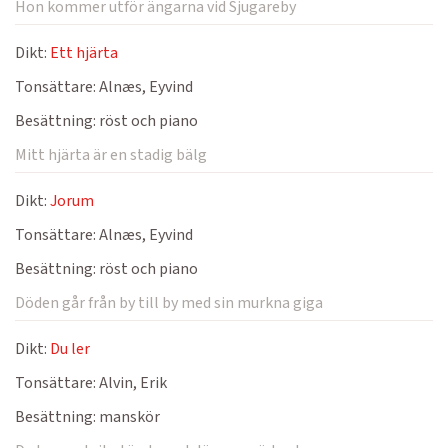
Hon kommer utför ängarna vid Sjugareby
Dikt:
Ett hjärta
Tonsättare:
Alnæs, Eyvind
Besättning:
röst och piano
Mitt hjärta är en stadig bälg
Dikt:
Jorum
Tonsättare:
Alnæs, Eyvind
Besättning:
röst och piano
Döden går från by till by med sin murkna giga
Dikt:
Du ler
Tonsättare:
Alvin, Erik
Besättning:
manskör