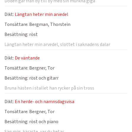
Döden går från by till by med sin murkna giga
Dikt:
Längtan heter min arvedel
Tonsättare:
Bergman, Thorstein
Besättning:
röst
Längtan heter min arvedel, slottet i saknadens dalar
Dikt:
De väntande
Tonsättare:
Bergner, Tor
Besättning:
röst och gitarr
Bruna hästen i stallet han rycker på sin tross
Dikt:
En herde- och namnsdagsvisa
Tonsättare:
Bergner, Tor
Besättning:
röst och piano
Säg mig, käraste, var du betar