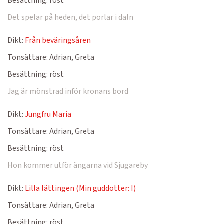
Besättning:
röst
Det spelar på heden, det porlar i daln
Dikt:
Från beväringsåren
Tonsättare:
Adrian, Greta
Besättning:
röst
Jag är mönstrad inför kronans bord
Dikt:
Jungfru Maria
Tonsättare:
Adrian, Greta
Besättning:
röst
Hon kommer utför ängarna vid Sjugareby
Dikt:
Lilla lättingen (Min guddotter: I)
Tonsättare:
Adrian, Greta
Besättning:
röst