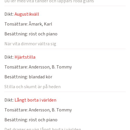
Du ler med vita tänder och läppars röda glans
Dikt:
Augustikväll
Tonsättare:
Åmark, Karl
Besättning:
röst och piano
När vita dimmor vältra sig
Dikt:
Hjärtstilla
Tonsättare:
Andersson, B. Tommy
Besättning:
blandad kör
Stilla och skumt är på heden
Dikt:
Långt borta i världen
Tonsättare:
Andersson, B. Tommy
Besättning:
röst och piano
Det drager en väg långt borta i världen