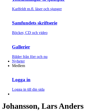
Karlfeldt m.fl. läser och sjunger
Samfundets skriftserie
Böcker, CD och video
Gallerier
Bilder från förr och nu
Nyheter
Medlem
Logga in
Logga in till din sida
Johansson, Lars Anders