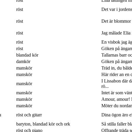
röst
Lilla lättingen mi
röst
Det var i jordens
röst
Det är blommor 
röst
Jag målade Elia 
röst
En visbok jag ägn
röst
Göken på ängarna
blandad kör
Tallarnas barr o
damkör
Göken på ängarna
manskör
Träd in, du båld
manskör
Här rider an en 
I Lissabon där 
manskör
rö...
manskör
Intet är som vänt
manskör
Amour, amour! M
manskör
Möter du nordan
a
röst och gitarr
Dina ögon äro eld
baryton, blandad kör och ork
Så stilla faller b
röst och piano
Offrande träda 