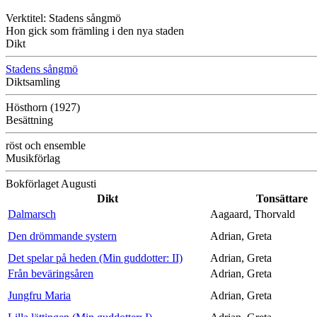
Verktitel: Stadens sångmö
Hon gick som främling i den nya staden
Dikt
Stadens sångmö
Diktsamling
Hösthorn (1927)
Besättning
röst och ensemble
Musikförlag
Bokförlaget Augusti
Dikt
Tonsättare
Dalmarsch
Aagaard, Thorvald
Den drömmande systern
Adrian, Greta
Det spelar på heden (Min guddotter: II)
Adrian, Greta
Från beväringsåren
Adrian, Greta
Jungfru Maria
Adrian, Greta