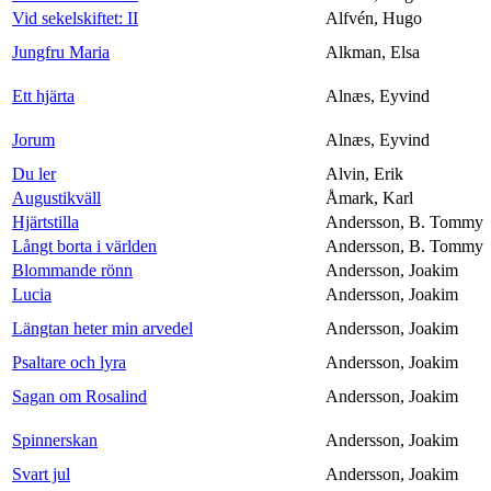
Vid sekelskiftet: II
Alfvén, Hugo
Jungfru Maria
Alkman, Elsa
Ett hjärta
Alnæs, Eyvind
Jorum
Alnæs, Eyvind
Du ler
Alvin, Erik
Augustikväll
Åmark, Karl
Hjärtstilla
Andersson, B. Tommy
Långt borta i världen
Andersson, B. Tommy
Blommande rönn
Andersson, Joakim
Lucia
Andersson, Joakim
Längtan heter min arvedel
Andersson, Joakim
Psaltare och lyra
Andersson, Joakim
Sagan om Rosalind
Andersson, Joakim
Spinnerskan
Andersson, Joakim
Svart jul
Andersson, Joakim