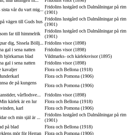
n, lilla lättingen m...
Fridolins visor (1898)
Fridolins lustgård och Dalmålningar på rim
 sista vår du vart mig...
(1901)
Fridolins lustgård och Dalmålningar på rim
på vägen till Guds hus
(1901)
Fridolins lustgård och Dalmålningar på rim
som far till himmelrik
(1901)
ar dig, Sissela Böllj...
Fridolins visor (1898)
 gal i sena natten
Fridolins visor (1898)
ch björkarnas blad
Vildmarks- och kärleksvisor (1895)
 gal i sena natten
Fridolins visor (1898)
e kavaljer
Flora och Bellona (1918)
dunderkarl
Flora och Pomona (1906)
dansa de på kungens
Flora och Pomona (1906)
anstider, vårflodsve...
Fridolins visor (1898)
in kärlek är en lur
Flora och Bellona (1918)
vinden, karl
Flora och Pomona (1906)
Fridolins lustgård och Dalmålningar på rim
ar och min själ är ...
(1901)
lad på blad
Flora och Bellona (1918)
seklens mör för Herran
Flora och Pomona (1906)