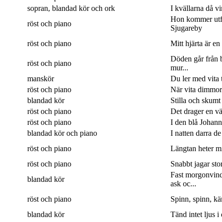
sopran, blandad kör och ork
I kvällarna då v
Hon kommer utf
röst och piano
Sjugareby
röst och piano
Mitt hjärta är en
Döden går från b
röst och piano
mur...
manskör
Du ler med vita 
röst och piano
När vita dimmor 
blandad kör
Stilla och skumt
röst och piano
Det drager en väg
röst och piano
I den blå Johanne
blandad kör och piano
I natten darra de
röst och piano
Längtan heter min
röst och piano
Snabbt jagar sto
Fast morgonvin
blandad kör
ask oc...
röst och piano
Spinn, spinn, kär
blandad kör
Tänd intet ljus i