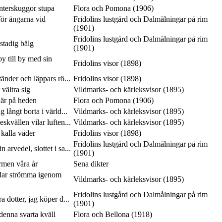
interskuggor stupa
Flora och Pomona (1906)
ör ängarna vid
Fridolins lustgård och Dalmålningar på rim
(1901)
Fridolins lustgård och Dalmålningar på rim
 stadig bälg
(1901)
y till by med sin
Fridolins visor (1898)
tänder och läppars rö...
Fridolins visor (1898)
vältra sig
Vildmarks- och kärleksvisor (1895)
 är på heden
Flora och Pomona (1906)
 långt borta i värld...
Vildmarks- och kärleksvisor (1895)
skvällen vilar luften...
Vildmarks- och kärleksvisor (1895)
 kalla väder
Fridolins visor (1898)
Fridolins lustgård och Dalmålningar på rim
 arvedel, slottet i sa...
(1901)
rmen våra år
Sena dikter
dar strömma igenom
Vildmarks- och kärleksvisor (1895)
Fridolins lustgård och Dalmålningar på rim
a dotter, jag köper d...
(1901)
 denna svarta kväll
Flora och Bellona (1918)