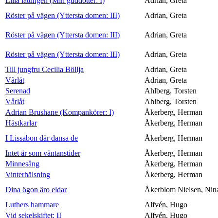
Lilla lättingen (Min guddotter: I)
Adrian, Greta
Röster på vägen (Yttersta domen: III)
Adrian, Greta
Röster på vägen (Yttersta domen: III)
Adrian, Greta
Röster på vägen (Yttersta domen: III)
Adrian, Greta
Till jungfru Cecilia Böllja
Adrian, Greta
Vårlåt
Adrian, Greta
Serenad
Ahlberg, Torsten
Vårlåt
Ahlberg, Torsten
Adrian Brushane (Kompankörer: I)
Åkerberg, Herman
Hästkarlar
Åkerberg, Herman
I Lissabon där dansa de
Åkerberg, Herman
Intet är som väntanstider
Åkerberg, Herman
Minnesång
Åkerberg, Herman
Vinterhälsning
Åkerberg, Herman
Dina ögon äro eldar
Åkerblom Nielsen, Nin
Luthers hammare
Alfvén, Hugo
Vid sekelskiftet: II
Alfvén, Hugo