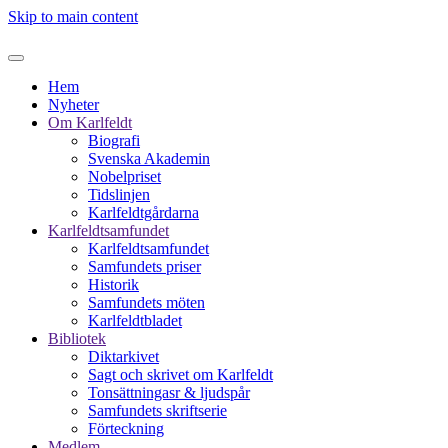
Skip to main content
Hem
Nyheter
Om Karlfeldt
Biografi
Svenska Akademin
Nobelpriset
Tidslinjen
Karlfeldtgårdarna
Karlfeldtsamfundet
Karlfeldtsamfundet
Samfundets priser
Historik
Samfundets möten
Karlfeldtbladet
Bibliotek
Diktarkivet
Sagt och skrivet om Karlfeldt
Tonsättningasr & ljudspår
Samfundets skriftserie
Förteckning
Medlem