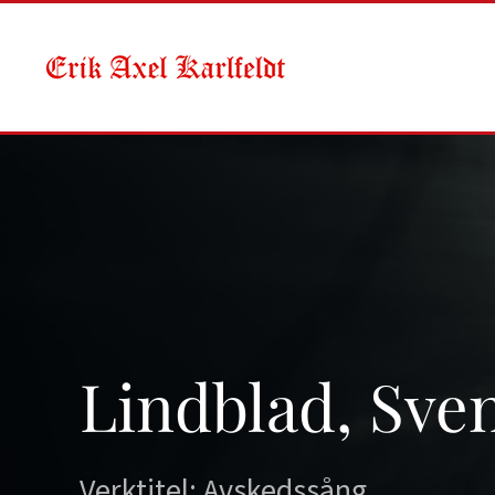
Skip to main content
Lindblad, Sve
Verktitel: Avskedssång