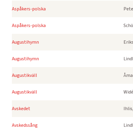
Aspåkers-polska
Pete
Aspåkers-polska
Schö
Augustihymn
Erik
Augustihymn
Lind
Augustikväll
Åmar
Augustikväll
Widé
Avskedet
Ihli
Avskedssång
Lind