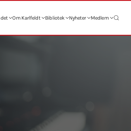
ndet
Om Karlfeldt
Bibliotek
Nyheter
Medlem