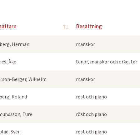
sättare
Besättning
berg, Herman
manskör
nes, Åke
tenor, manskör och orkester
rson-Berger, Wilhelm
manskör
berg, Roland
röst och piano
undsson, Ture
röst och piano
blad, Sven
röst och piano