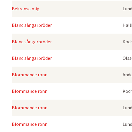
Bekransa mig
Lund
Bland sångarbröder
Hall
Bland sångarbröder
Koch
Bland sångarbröder
Olss
Blommande rönn
Ande
Blommande rönn
Koch
Blommande rönn
Lund
Blommande rönn
Lund