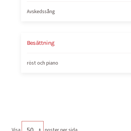
Avskedssång
Besättning
röst och piano
Visa
poster per sida