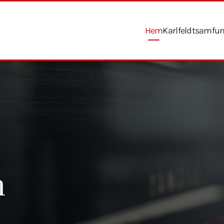
Hem
Karlfeldtsamfu
n