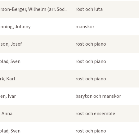
rson-Berger, Wilhelm (arr. Söd...
röst och luta
nning, Johnny
manskör
sson, Josef
röst och piano
blad, Sven
röst och piano
k, Karl
röst och piano
en, Ivar
baryton och manskör
s, Anna
röst och ensemble
blad, Sven
röst och piano