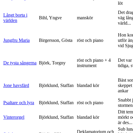
löt
Det dra
Långt borta i
Bihl, Yngve
manskör
väg lång
världen
värld...
Hon ko
Jungfru Maria
Birgersson, Gösta
röst och piano
utför ä
vid Sju
röst och piano + 4
Det var
De tysta sångerna
Björk, Torgny
instrument
tidiga, 
Bäst so
Jone havsfärd
Björklund, Staffan
blandad kör
skeppet 
ankar
Snabbt 
Psaltare och lyra
Björklund, Staffan
röst och piano
stormen
Ditt tem
Vinterorgel
Björklund, Staffan
blandad kör
mörkt o
är des...
Sub lun
Deklamatorium och