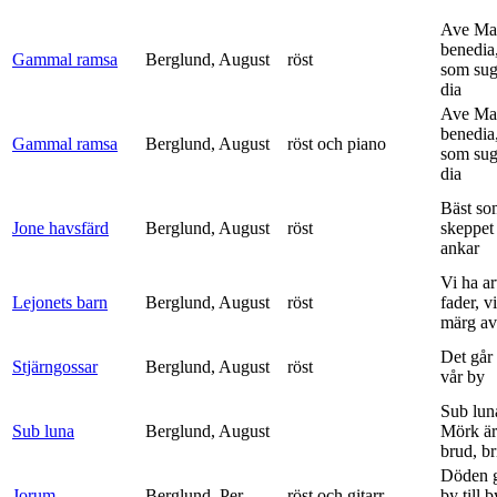
Ave Mar
benedia
Gammal ramsa
Berglund, August
röst
som sug
dia
Ave Mar
benedia
Gammal ramsa
Berglund, August
röst och piano
som sug
dia
Bäst so
Jone havsfärd
Berglund, August
röst
skeppet 
ankar
Vi ha ar
Lejonets barn
Berglund, August
röst
fader, v
märg av 
Det går e
Stjärngossar
Berglund, August
röst
vår by
Sub lun
Sub luna
Berglund, August
Mörk är
brud, br
Döden g
Jorum
Berglund, Per
röst och gitarr
by till 