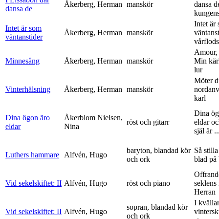
Åkerberg, Herman
manskör
dansa d
dansa de
kungens 
Intet är
Intet är som
Åkerberg, Herman
manskör
väntanst
väntanstider
vårflods
Amour,
Minnesång
Åkerberg, Herman
manskör
Min kär
lur
Möter d
Vinterhälsning
Åkerberg, Herman
manskör
nordanv
karl
Dina ög
Dina ögon äro
Åkerblom Nielsen,
röst och gitarr
eldar o
eldar
Nina
själ är ..
baryton, blandad kör
Så stilla
Luthers hammare
Alfvén, Hugo
och ork
blad på
Offrand
Vid sekelskiftet: II
Alfvén, Hugo
röst och piano
seklens
Herran
I kvälla
sopran, blandad kör
Vid sekelskiftet: II
Alfvén, Hugo
vinters
och ork