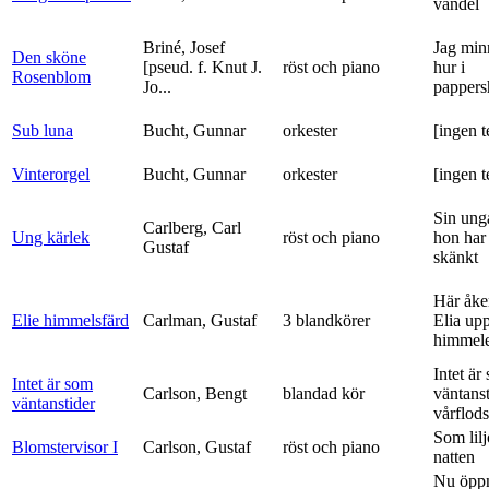
vandel
Briné, Josef
Jag min
Den sköne
[pseud. f. Knut J.
röst och piano
hur i
Rosenblom
Jo...
pappers
Sub luna
Bucht, Gunnar
orkester
[ingen t
Vinterorgel
Bucht, Gunnar
orkester
[ingen t
Sin ung
Carlberg, Carl
Ung kärlek
röst och piano
hon har
Gustaf
skänkt
Här åke
Elie himmelsfärd
Carlman, Gustaf
3 blandkörer
Elia upp 
himmele
Intet är
Intet är som
Carlson, Bengt
blandad kör
väntanst
väntanstider
vårflods
Som lilj
Blomstervisor I
Carlson, Gustaf
röst och piano
natten
Nu öpp