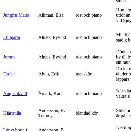
stupa
Hon ko
Jungfru Maria
Alkman, Elsa
röst och piano
utför ä
vid Sju
Mitt hjä
Ett hjärta
Alnæs, Eyvind
röst och piano
stadig b
Döden g
Jorum
Alnæs, Eyvind
röst och piano
by till 
sin mur.
Du ler 
Du ler
Alvin, Erik
manskör
tänder 
läppars 
När vit
Augustikväll
Åmark, Karl
röst och piano
vältra s
Andersson, B.
Stilla o
Hjärtstilla
blandad kör
Tommy
är på h
Det dra
Långt borta i
Andersson, B.