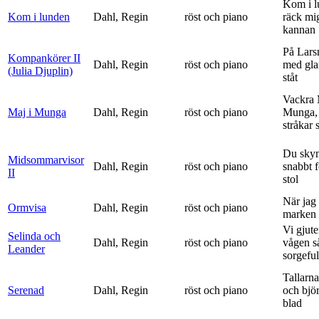
Kom i l
Kom i lunden
Dahl, Regin
röst och piano
räck mi
kannan
På Lars
Kompankörer II
Dahl, Regin
röst och piano
med gla
(Julia Djuplin)
ståt
Vackra 
Maj i Munga
Dahl, Regin
röst och piano
Munga, 
stråkar s
Du sky
Midsommarvisor
Dahl, Regin
röst och piano
snabbt 
II
stol
När jag 
Ormvisa
Dahl, Regin
röst och piano
marken 
Vi gjute
Selinda och
Dahl, Regin
röst och piano
vågen s
Leander
sorgeful
Tallarna
Serenad
Dahl, Regin
röst och piano
och bjö
blad