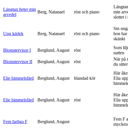
Längtan
Längtan heter min
Berg, Natanael
röst och piano
min arv
arvedel
slottet i 
Sin ung
Ung kärlek
Berg, Natanael
röst och piano
hon har
skänkt
Som lilj
Blomstervisor I
Berglund, August
röst
natten
När på 
Blomstervisor II
Berglund, August
röst
du sitter
Här åke
Elie himmelsfärd
Berglund, August
blandad kör
Elia upp 
himmele
Här åke
Elie himmelsfärd
Berglund, August
röst
Elia upp 
himmele
Fem F 
Fem farliga F
Berglund, August
mycken 