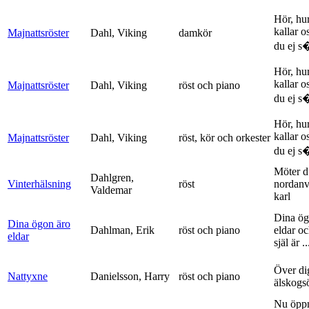
Hör, hu
kallar o
Majnattsröster
Dahl, Viking
damkör
du ej s�
Hör, hu
kallar o
Majnattsröster
Dahl, Viking
röst och piano
du ej s�
Hör, hu
kallar o
Majnattsröster
Dahl, Viking
röst, kör och orkester
du ej s�
Möter d
Dahlgren,
Vinterhälsning
röst
nordanv
Valdemar
karl
Dina ög
Dina ögon äro
Dahlman, Erik
röst och piano
eldar o
eldar
själ är ..
Över di
Nattyxne
Danielsson, Harry
röst och piano
älskogs
Nu öpp