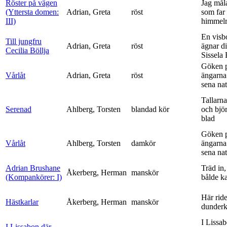
Röster på vägen
Jag mål
(Yttersta domen:
Adrian, Greta
röst
som far t
III)
himmelr
En visb
Till jungfru
Adrian, Greta
röst
ägnar di
Cecilia Böllja
Sissela B
Göken 
Vårlåt
Adrian, Greta
röst
ängarna 
sena nat
Tallarna
Serenad
Ahlberg, Torsten
blandad kör
och bjö
blad
Göken 
Vårlåt
Ahlberg, Torsten
damkör
ängarna 
sena nat
Adrian Brushane
Träd in,
Åkerberg, Herman
manskör
(Kompankörer: I)
bålde ka
Här ride
Hästkarlar
Åkerberg, Herman
manskör
dunderk
I Lissa
I Lissabon där