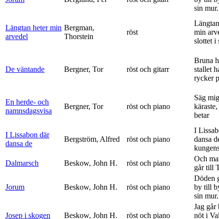
sin mur.
Längtan
Längtan heter min
Bergman,
röst
min arv
arvedel
Thorstein
slottet i 
Bruna h
De väntande
Bergner, Tor
röst och gitarr
stallet 
rycker p
Säg mig
En herde- och
Bergner, Tor
röst och piano
käraste,
namnsdagsvisa
betar
I Lissa
I Lissabon där
Bergström, Alfred
röst och piano
dansa d
dansa de
kungens 
Och ma
Dalmarsch
Beskow, John H.
röst och piano
går till
Döden g
Jorum
Beskow, John H.
röst och piano
by till 
sin mur.
Jag går
Josep i skogen
Beskow, John H.
röst och piano
nöt i V