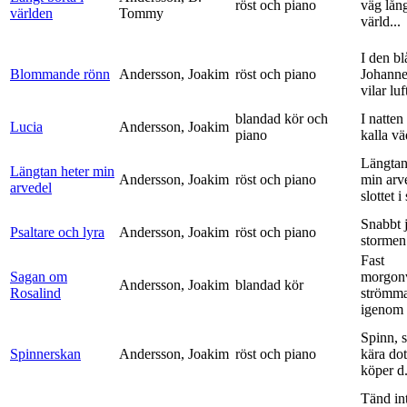
röst och piano
väg lång
världen
Tommy
värld...
I den bl
Blommande rönn
Andersson, Joakim
röst och piano
Johanne
vilar luf
blandad kör och
I natten
Lucia
Andersson, Joakim
piano
kalla vä
Längtan
Längtan heter min
Andersson, Joakim
röst och piano
min arv
arvedel
slottet i 
Snabbt 
Psaltare och lyra
Andersson, Joakim
röst och piano
stormen
Fast
Sagan om
morgon
Andersson, Joakim
blandad kör
Rosalind
strömm
igenom 
Spinn, 
Spinnerskan
Andersson, Joakim
röst och piano
kära dot
köper d.
Tänd int