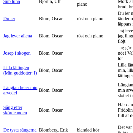
Sub luna
Björlin, Ulf
Mörk är
piano
brud, br
Du ler 
Du ler
Blom, Oscar
röst och piano
tänder 
läppars 
Jag leve
Jag lever allena
Blom, Oscar
röst och piano
jag fing
flöjt
Jag går
Josep i skogen
Blom, Oscar
nöt i V
löt
Lilla lä
Lilla lättingen
Blom, Oscar
min, lill
(Min guddotter: I)
lättinge
Längtan
Längtan heter min
Blom, Oscar
min arv
arvedel
slottet i 
Här dan
Sång efter
Blom, Oscar
Fridolin
skördeanden
full af d
Det var
De tysta sångerna
Blomberg, Erik
blandad kör
tidiga, 