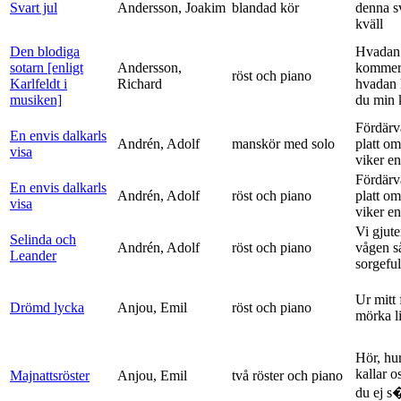
Svart jul
Andersson, Joakim
blandad kör
denna s
kväll
Den blodiga
Hvadan
sotarn [enligt
Andersson,
kommer
röst och piano
Karlfeldt i
Richard
hvadan
musiken]
du min k
Fördärv
En envis dalkarls
Andrén, Adolf
manskör med solo
platt om
visa
viker en 
Fördärv
En envis dalkarls
Andrén, Adolf
röst och piano
platt om
visa
viker en 
Vi gjute
Selinda och
Andrén, Adolf
röst och piano
vågen s
Leander
sorgeful
Ur mitt 
Drömd lycka
Anjou, Emil
röst och piano
mörka l
Hör, hu
kallar o
Majnattsröster
Anjou, Emil
två röster och piano
du ej s�