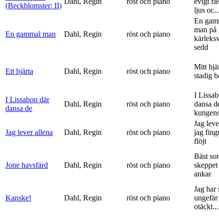
Dahl, Regin
röst och piano
evigt ra
(Beckblomster: II)
ljus oc..
En gam
man på
En gammal man
Dahl, Regin
röst och piano
kärleks
sedd
Mitt hjä
Ett hjärta
Dahl, Regin
röst och piano
stadig b
I Lissa
I Lissabon där
Dahl, Regin
röst och piano
dansa d
dansa de
kungens 
Jag leve
Jag lever allena
Dahl, Regin
röst och piano
jag fing
flöjt
Bäst so
Jone havsfärd
Dahl, Regin
röst och piano
skeppet 
ankar
Jag har s
Kanske!
Dahl, Regin
röst och piano
ungefär 
otäckt...