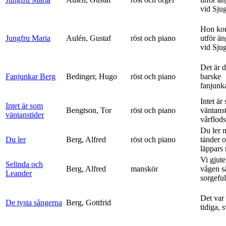
vid Sju
Hon ko
Jungfru Maria
Aulén, Gustaf
röst och piano
utför ä
vid Sju
Det är 
Fanjunkar Berg
Bedinger, Hugo
röst och piano
barske
fanjunk
Intet är
Intet är som
Bengtson, Tor
röst och piano
väntanst
väntanstider
vårflods
Du ler 
Du ler
Berg, Alfred
röst och piano
tänder 
läppars 
Vi gjute
Selinda och
Berg, Alfred
manskör
vågen s
Leander
sorgeful
Det var
De tysta sångerna
Berg, Gottfrid
tidiga, 