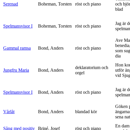
Serenad
Boheman, Torsten
röst och piano
och bjö
blad
Jag är 
Spelmansvisor I
Boheman, Torsten
röst och piano
spelma
Ave Mar
benedia
Gammal ramsa
Bond, Anders
röst och piano
som sug
dia
Hon ko
deklaratorium och
Jungfru Maria
Bond, Anders
utför ä
orgel
vid Sju
Jag är 
Spelmansvisor I
Bond, Anders
röst och piano
spelma
Göken 
Vårlåt
Bond, Anders
blandad kör
ängarna 
sena nat
En dam 
Sång med positiv
Briné, Josef
röst och piano