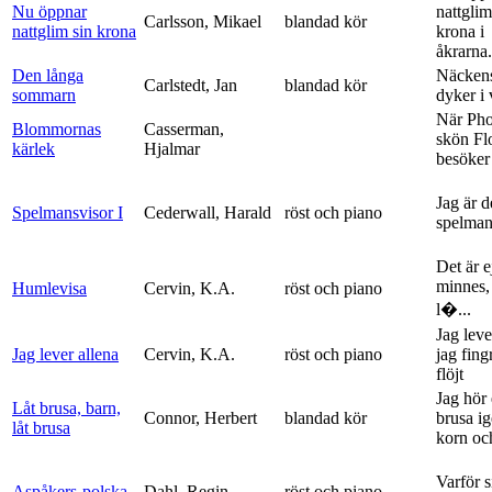
Nu öppnar
nattglim
Carlsson, Mikael
blandad kör
nattglim sin krona
krona i
åkrarna.
Den långa
Näckens
Carlstedt, Jan
blandad kör
sommarn
dyker i
När Ph
Blommornas
Casserman,
skön Fl
kärlek
Hjalmar
besöker
Jag är 
Spelmansvisor I
Cederwall, Harald
röst och piano
spelma
Det är ej
minnes,
Humlevisa
Cervin, K.A.
röst och piano
l�...
Jag leve
Jag lever allena
Cervin, K.A.
röst och piano
jag fing
flöjt
Jag hör 
Låt brusa, barn,
Connor, Herbert
blandad kör
brusa i
låt brusa
korn och
Varför si
Aspåkers-polska
Dahl, Regin
röst och piano