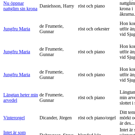
Nu öppnar
nattglim
Danielsson, Harry
röst och piano
nattglim sin krona
krona i
åkrarna.
Hon ko
de Frumerie,
Jungfru Maria
röst och orkester
utför ä
Gunnar
vid Sju
Hon ko
de Frumerie,
Jungfru Maria
röst och piano
utför ä
Gunnar
vid Sju
Hon ko
de Frumerie,
Jungfru Maria
röst och piano
utför ä
Gunnar
vid Sju
Längtan
Längtan heter min
de Frumerie,
röst och piano
min arv
arvedel
Gunnar
slottet i 
Ditt tem
Vinterorgel
Dicander, Jörgen
röst och piano/orgel
mörkt o
är des...
Intet är
Intet är som