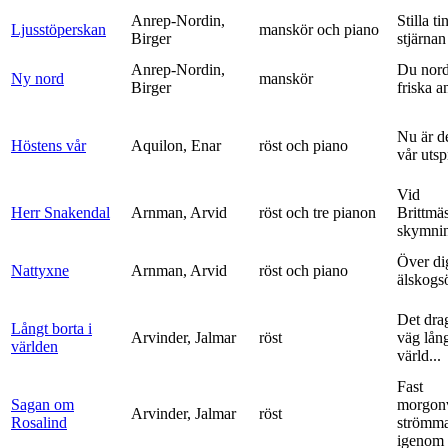
Anrep-Nordin,
Stilla ti
Ljusstöperskan
manskör och piano
Birger
stjärnan
Anrep-Nordin,
Du nor
Ny nord
manskör
Birger
friska a
Nu är de
Höstens vår
Aquilon, Enar
röst och piano
vår uts
Vid
Herr Snakendal
Arnman, Arvid
röst och tre pianon
Brittmäs
skymnin
Över di
Nattyxne
Arnman, Arvid
röst och piano
älskogs
Det dra
Långt borta i
Arvinder, Jalmar
röst
väg lång
världen
värld...
Fast
Sagan om
morgon
Arvinder, Jalmar
röst
Rosalind
strömma
igenom 