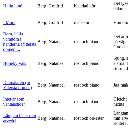
Det lyse
Helig lund
Berg, Gottfrid
blandad kör
dalarna
I Mora
Berg, Gottfrid
manskör
Han trä
Barn, hålla
Det är 
varandra i
Berg, Natanael
röst och piano
på vägen
händerna (Yttersta
Guds h
domen:...
Sjung, s
Böljeby-vals
Berg, Natanael
röst och piano
alarna, 
storm, d
Dalmålaren (ur
Berg, Natanael
röst och piano
Jag mål
Yttersta domen)
Intet är som
Gleicht
Berg, Natanael
röst och piano
väntanstider
nichts
Längtan
Längtan heter min
Berg, Natanael
röst och orkester
min arv
arvedel
slottet i 