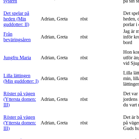
systern
på sin s
Det spelar på
Det spe
heden (Min
Adrian, Greta
röst
heden, 
guddotter: II)
porlar i
Jag är 
Från
Adrian, Greta
röst
inför k
beväringsåren
bord
Hon ko
Jungfru Maria
Adrian, Greta
röst
utför ä
vid Sju
Lilla lä
Lilla lättingen
Adrian, Greta
röst
min, lill
(Min guddotter: I)
lättinge
Röster på vägen
Det var 
(Yttersta domen:
Adrian, Greta
röst
jordens 
III)
du vart 
Röster på vägen
Det är 
(Yttersta domen:
Adrian, Greta
röst
på vägen
III)
Guds h