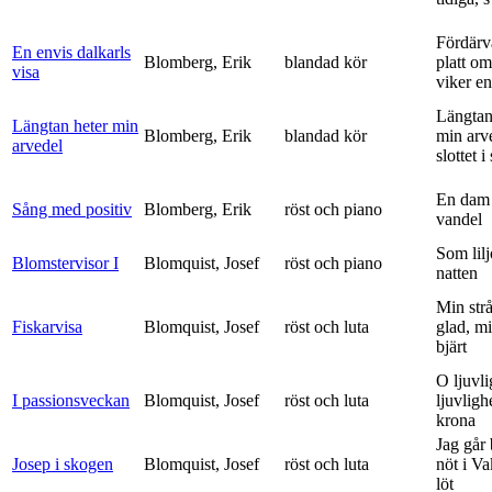
Fördärv
En envis dalkarls
Blomberg, Erik
blandad kör
platt om
visa
viker en 
Längtan
Längtan heter min
Blomberg, Erik
blandad kör
min arv
arvedel
slottet i 
En dam 
Sång med positiv
Blomberg, Erik
röst och piano
vandel
Som lilj
Blomstervisor I
Blomquist, Josef
röst och piano
natten
Min strå
Fiskarvisa
Blomquist, Josef
röst och luta
glad, mi
bjärt
O ljuvli
I passionsveckan
Blomquist, Josef
röst och luta
ljuvligh
krona
Jag går
Josep i skogen
Blomquist, Josef
röst och luta
nöt i V
löt