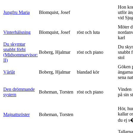
Hon ko
Jungfru Maria
Blomquist, Josef
utför ä
vid Sju
Möter d
Vinterhälsning
Blomquist, Josef
röst och luta
nordanv
karl
Du skymtar
Du sky
snabbt förbi
Boberg, Hjalmar
röst och piano
snabbt 
(Midsommarvisor:
stol
II)
Göken 
Vårlåt
Boberg, Hjalmar
blandad kör
ängarna 
sena nat
Den drömmande
Vinden 
Boheman, Torsten
röst och piano
systern
på sin s
Hör, hu
kallar o
Majnattsröster
Boheman, Torsten
du ej s�
Tallarna