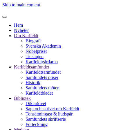
Skip to main content
Hem
Nyheter
Om Karlfeldt
Biografi
Svenska Akademin
Nobelpriset
Tidslinjen
Karlfeldtgårdarna
Karlfeldtsamfundet
Karlfeldtsamfundet
Samfundets priser
Historik
Samfundets möten
Karlfeldtbladet
Bibliotek
Diktarkivet
Sagt och skrivet om Karlfeldt
Tonsättningasr & ljudspår
Samfundets skriftserie
Förteckning
Medlem