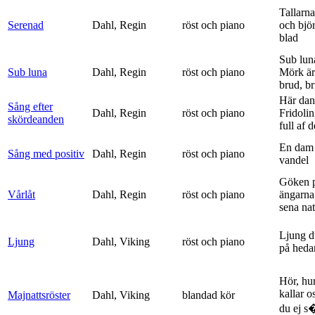
Tallarna
Serenad
Dahl, Regin
röst och piano
och bjö
blad
Sub lun
Sub luna
Dahl, Regin
röst och piano
Mörk är
brud, br
Här dan
Sång efter
Dahl, Regin
röst och piano
Fridolin
skördeanden
full af d
En dam 
Sång med positiv
Dahl, Regin
röst och piano
vandel
Göken 
Vårlåt
Dahl, Regin
röst och piano
ängarna 
sena nat
Ljung d
Ljung
Dahl, Viking
röst och piano
på heda
Hör, hu
kallar o
Majnattsröster
Dahl, Viking
blandad kör
du ej s�