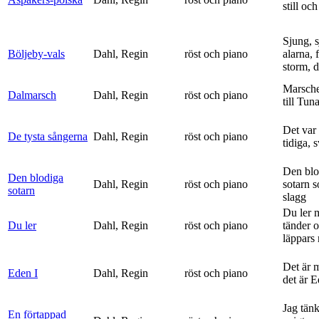
still och
Sjung, s
Böljeby-vals
Dahl, Regin
röst och piano
alarna, 
storm, d
Marsche
Dalmarsch
Dahl, Regin
röst och piano
till Tun
Det var
De tysta sångerna
Dahl, Regin
röst och piano
tidiga, 
Den blo
Den blodiga
Dahl, Regin
röst och piano
sotarn 
sotarn
slagg
Du ler 
Du ler
Dahl, Regin
röst och piano
tänder 
läppars 
Det är 
Eden I
Dahl, Regin
röst och piano
det är 
Jag tän
En förtappad