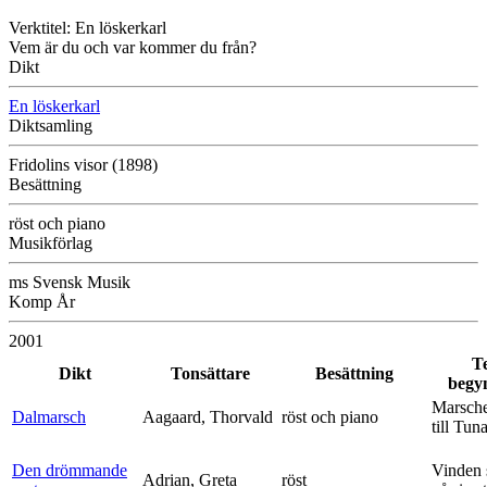
Verktitel: En löskerkarl
Vem är du och var kommer du från?
Dikt
En löskerkarl
Diktsamling
Fridolins visor (1898)
Besättning
röst och piano
Musikförlag
ms Svensk Musik
Komp År
2001
T
Dikt
Tonsättare
Besättning
begy
Marsche
Dalmarsch
Aagaard, Thorvald
röst och piano
till Tun
Den drömmande
Vinden 
Adrian, Greta
röst