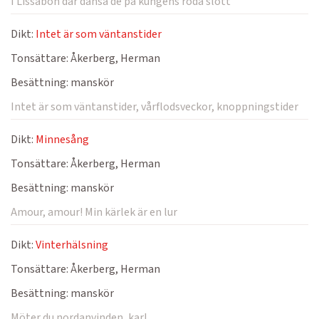
I Lissabon där dansa de på kungens röda slott
Dikt:
Intet är som väntanstider
Tonsättare:
Åkerberg, Herman
Besättning:
manskör
Intet är som väntanstider, vårflodsveckor, knoppningstider
Dikt:
Minnesång
Tonsättare:
Åkerberg, Herman
Besättning:
manskör
Amour, amour! Min kärlek är en lur
Dikt:
Vinterhälsning
Tonsättare:
Åkerberg, Herman
Besättning:
manskör
Möter du nordanvinden, karl