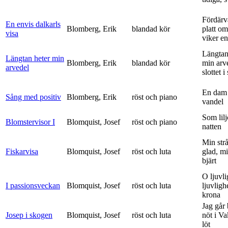
Fördärv
En envis dalkarls
Blomberg, Erik
blandad kör
platt om
visa
viker en 
Längtan
Längtan heter min
Blomberg, Erik
blandad kör
min arv
arvedel
slottet i 
En dam 
Sång med positiv
Blomberg, Erik
röst och piano
vandel
Som lilj
Blomstervisor I
Blomquist, Josef
röst och piano
natten
Min strå
Fiskarvisa
Blomquist, Josef
röst och luta
glad, mi
bjärt
O ljuvli
I passionsveckan
Blomquist, Josef
röst och luta
ljuvligh
krona
Jag går
Josep i skogen
Blomquist, Josef
röst och luta
nöt i V
löt