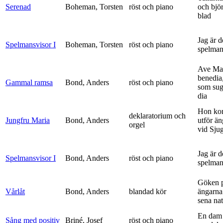
Serenad
Boheman, Torsten
röst och piano
och bjö
blad
Jag är 
Spelmansvisor I
Boheman, Torsten
röst och piano
spelma
Ave Mar
benedia
Gammal ramsa
Bond, Anders
röst och piano
som sug
dia
Hon ko
deklaratorium och
Jungfru Maria
Bond, Anders
utför ä
orgel
vid Sju
Jag är 
Spelmansvisor I
Bond, Anders
röst och piano
spelma
Göken 
Vårlåt
Bond, Anders
blandad kör
ängarna 
sena nat
En dam 
Sång med positiv
Briné, Josef
röst och piano