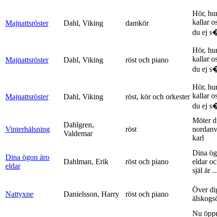
Hör, hu
kallar o
Majnattsröster
Dahl, Viking
damkör
du ej s�
Hör, hu
kallar o
Majnattsröster
Dahl, Viking
röst och piano
du ej s�
Hör, hu
kallar o
Majnattsröster
Dahl, Viking
röst, kör och orkester
du ej s�
Möter d
Dahlgren,
Vinterhälsning
röst
nordanv
Valdemar
karl
Dina ög
Dina ögon äro
Dahlman, Erik
röst och piano
eldar o
eldar
själ är ..
Över di
Nattyxne
Danielsson, Harry
röst och piano
älskogs
Nu öpp