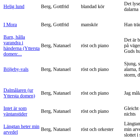
Det lyse
Helig lund
Berg, Gottfrid
blandad kör
dalarna
I Mora
Berg, Gottfrid
manskör
Han trä
Barn, hålla
Det är 
varandra i
Berg, Natanael
röst och piano
på vägen
händerna (Yttersta
Guds h
domen:...
Sjung, s
Böljeby-vals
Berg, Natanael
röst och piano
alarna, 
storm, d
Dalmålaren (ur
Berg, Natanael
röst och piano
Jag mål
Yttersta domen)
Intet är som
Gleicht
Berg, Natanael
röst och piano
väntanstider
nichts
Längtan
Längtan heter min
Berg, Natanael
röst och orkester
min arv
arvedel
slottet i 