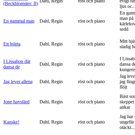
Dahl, Regin
röst och piano
evigt ra
(Beckblomster: II)
ljus oc..
En gam
man på
En gammal man
Dahl, Regin
röst och piano
kärleks
sedd
Mitt hjä
Ett hjärta
Dahl, Regin
röst och piano
stadig b
I Lissa
I Lissabon där
Dahl, Regin
röst och piano
dansa d
dansa de
kungens 
Jag leve
Jag lever allena
Dahl, Regin
röst och piano
jag fing
flöjt
Bäst so
Jone havsfärd
Dahl, Regin
röst och piano
skeppet 
ankar
Jag har s
Kanske!
Dahl, Regin
röst och piano
ungefär 
otäckt...