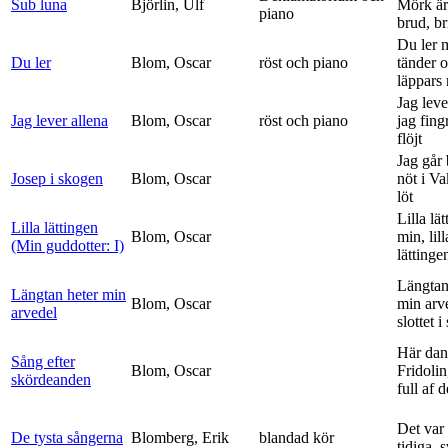
Sub luna
Björlin, Ulf
Mörk är
piano
brud, br
Du ler 
Du ler
Blom, Oscar
röst och piano
tänder 
läppars 
Jag leve
Jag lever allena
Blom, Oscar
röst och piano
jag fing
flöjt
Jag går
Josep i skogen
Blom, Oscar
nöt i V
löt
Lilla lä
Lilla lättingen
Blom, Oscar
min, lill
(Min guddotter: I)
lättinge
Längtan
Längtan heter min
Blom, Oscar
min arv
arvedel
slottet i 
Här dan
Sång efter
Blom, Oscar
Fridolin
skördeanden
full af d
Det var
De tysta sångerna
Blomberg, Erik
blandad kör
tidiga, 