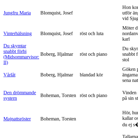
Hon ko
Jungfru Maria
Blomquist, Josef
utför ä
vid Sju
Möter d
Vinterhälsning
Blomquist, Josef
röst och luta
nordanv
karl
Du skymtar
Du sky
snabbt förbi
Boberg, Hjalmar
röst och piano
snabbt 
(Midsommarvisor:
stol
II)
Göken 
Vårlåt
Boberg, Hjalmar
blandad kör
ängarna 
sena nat
Den drömmande
Vinden 
Boheman, Torsten
röst och piano
systern
på sin s
Hör, hu
kallar o
Majnattsröster
Boheman, Torsten
du ej s�
Tallarna