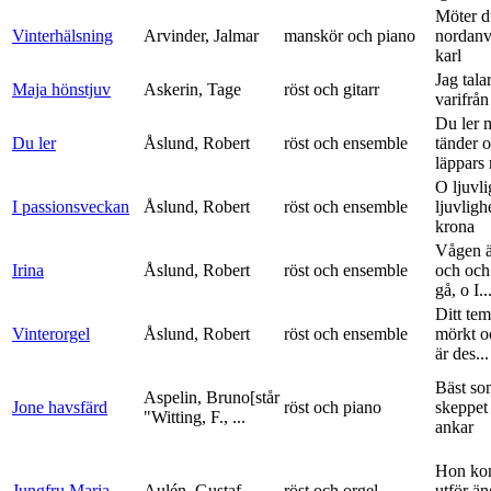
Möter d
Vinterhälsning
Arvinder, Jalmar
manskör och piano
nordanv
karl
Jag tala
Maja hönstjuv
Askerin, Tage
röst och gitarr
varifrå
Du ler 
Du ler
Åslund, Robert
röst och ensemble
tänder 
läppars 
O ljuvli
I passionsveckan
Åslund, Robert
röst och ensemble
ljuvligh
krona
Vågen ä
Irina
Åslund, Robert
röst och ensemble
och och
gå, o I..
Ditt tem
Vinterorgel
Åslund, Robert
röst och ensemble
mörkt o
är des...
Bäst so
Aspelin, Bruno[står
Jone havsfärd
röst och piano
skeppet 
"Witting, F., ...
ankar
Hon ko
Jungfru Maria
Aulén, Gustaf
röst och orgel
utför ä