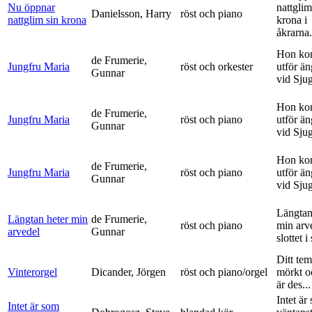
Nu öppnar
nattglim
Danielsson, Harry
röst och piano
nattglim sin krona
krona i
åkrarna.
Hon ko
de Frumerie,
Jungfru Maria
röst och orkester
utför ä
Gunnar
vid Sju
Hon ko
de Frumerie,
Jungfru Maria
röst och piano
utför ä
Gunnar
vid Sju
Hon ko
de Frumerie,
Jungfru Maria
röst och piano
utför ä
Gunnar
vid Sju
Längtan
Längtan heter min
de Frumerie,
röst och piano
min arv
arvedel
Gunnar
slottet i 
Ditt tem
Vinterorgel
Dicander, Jörgen
röst och piano/orgel
mörkt o
är des...
Intet är
Intet är som