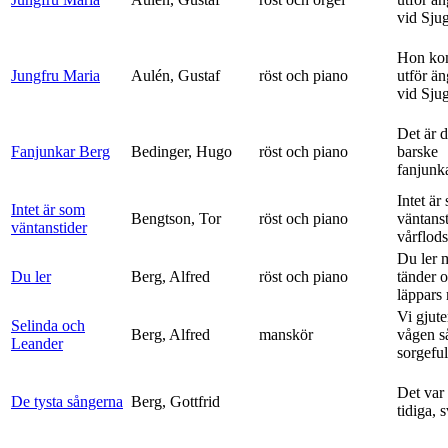
vid Sju
Hon ko
Jungfru Maria
Aulén, Gustaf
röst och piano
utför ä
vid Sju
Det är 
Fanjunkar Berg
Bedinger, Hugo
röst och piano
barske
fanjunk
Intet är
Intet är som
Bengtson, Tor
röst och piano
väntanst
väntanstider
vårflods
Du ler 
Du ler
Berg, Alfred
röst och piano
tänder 
läppars 
Vi gjute
Selinda och
Berg, Alfred
manskör
vågen s
Leander
sorgeful
Det var
De tysta sångerna
Berg, Gottfrid
tidiga, 