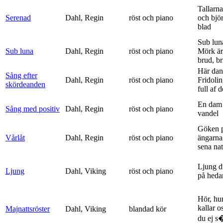
Tallarna
Serenad
Dahl, Regin
röst och piano
och bjö
blad
Sub lun
Sub luna
Dahl, Regin
röst och piano
Mörk är
brud, br
Här dan
Sång efter
Dahl, Regin
röst och piano
Fridolin
skördeanden
full af d
En dam 
Sång med positiv
Dahl, Regin
röst och piano
vandel
Göken 
Vårlåt
Dahl, Regin
röst och piano
ängarna 
sena nat
Ljung d
Ljung
Dahl, Viking
röst och piano
på heda
Hör, hu
kallar o
Majnattsröster
Dahl, Viking
blandad kör
du ej s�