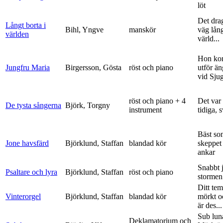
löt
Det dra
Långt borta i
Bihl, Yngve
manskör
väg lång
världen
värld...
Hon ko
Jungfru Maria
Birgersson, Gösta
röst och piano
utför ä
vid Sju
röst och piano + 4
Det var
De tysta sångerna
Björk, Torgny
instrument
tidiga, 
Bäst so
Jone havsfärd
Björklund, Staffan
blandad kör
skeppet 
ankar
Snabbt 
Psaltare och lyra
Björklund, Staffan
röst och piano
stormen
Ditt tem
Vinterorgel
Björklund, Staffan
blandad kör
mörkt o
är des...
Sub lun
Deklamatorium och