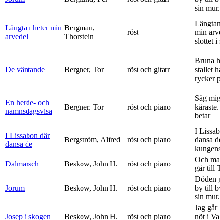
sin mur.
Längtan
Längtan heter min
Bergman,
röst
min arv
arvedel
Thorstein
slottet i 
Bruna h
De väntande
Bergner, Tor
röst och gitarr
stallet 
rycker p
Säg mig
En herde- och
Bergner, Tor
röst och piano
käraste,
namnsdagsvisa
betar
I Lissa
I Lissabon där
Bergström, Alfred
röst och piano
dansa d
dansa de
kungens 
Och ma
Dalmarsch
Beskow, John H.
röst och piano
går till
Döden g
Jorum
Beskow, John H.
röst och piano
by till 
sin mur.
Jag går
Josep i skogen
Beskow, John H.
röst och piano
nöt i V