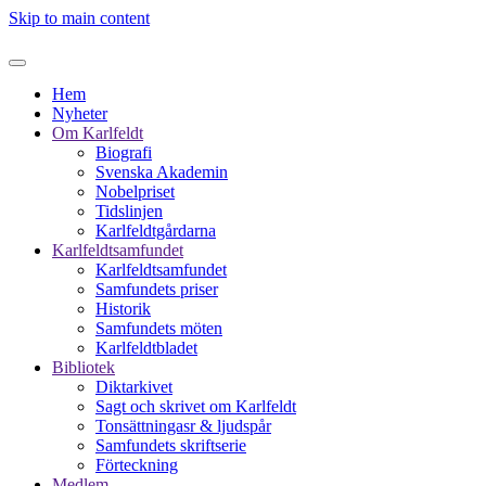
Skip to main content
Hem
Nyheter
Om Karlfeldt
Biografi
Svenska Akademin
Nobelpriset
Tidslinjen
Karlfeldtgårdarna
Karlfeldtsamfundet
Karlfeldtsamfundet
Samfundets priser
Historik
Samfundets möten
Karlfeldtbladet
Bibliotek
Diktarkivet
Sagt och skrivet om Karlfeldt
Tonsättningasr & ljudspår
Samfundets skriftserie
Förteckning
Medlem