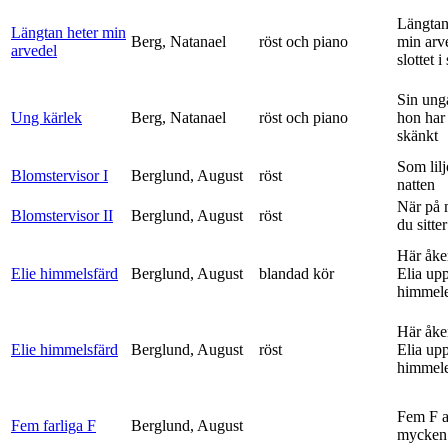
Längtan
Längtan heter min
Berg, Natanael
röst och piano
min arv
arvedel
slottet i 
Sin ung
Ung kärlek
Berg, Natanael
röst och piano
hon har
skänkt
Som lilj
Blomstervisor I
Berglund, August
röst
natten
När på 
Blomstervisor II
Berglund, August
röst
du sitter
Här åke
Elie himmelsfärd
Berglund, August
blandad kör
Elia upp 
himmele
Här åke
Elie himmelsfärd
Berglund, August
röst
Elia upp 
himmele
Fem F 
Fem farliga F
Berglund, August
mycken 