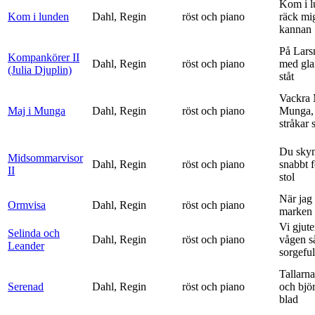
Kom i l
Kom i lunden
Dahl, Regin
röst och piano
räck mi
kannan
På Lars
Kompankörer II
Dahl, Regin
röst och piano
med gla
(Julia Djuplin)
ståt
Vackra 
Maj i Munga
Dahl, Regin
röst och piano
Munga, 
stråkar s
Du sky
Midsommarvisor
Dahl, Regin
röst och piano
snabbt 
II
stol
När jag 
Ormvisa
Dahl, Regin
röst och piano
marken 
Vi gjute
Selinda och
Dahl, Regin
röst och piano
vågen s
Leander
sorgeful
Tallarna
Serenad
Dahl, Regin
röst och piano
och bjö
blad