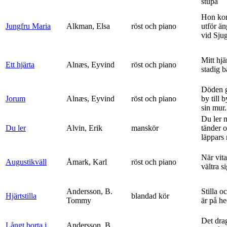
stupa
Hon ko
Jungfru Maria
Alkman, Elsa
röst och piano
utför ä
vid Sju
Mitt hjä
Ett hjärta
Alnæs, Eyvind
röst och piano
stadig b
Döden g
Jorum
Alnæs, Eyvind
röst och piano
by till 
sin mur.
Du ler 
Du ler
Alvin, Erik
manskör
tänder 
läppars 
När vit
Augustikväll
Åmark, Karl
röst och piano
vältra s
Andersson, B.
Stilla o
Hjärtstilla
blandad kör
Tommy
är på h
Det dra
Långt borta i
Andersson, B.