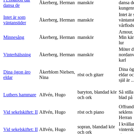
Åkerberg, Herman
manskör
dansa d
dansa de
kungens 
Intet är
Intet är som
Åkerberg, Herman
manskör
väntanst
väntanstider
vårflods
Amour,
Minnesång
Åkerberg, Herman
manskör
Min kär
lur
Möter d
Vinterhälsning
Åkerberg, Herman
manskör
nordanv
karl
Dina ög
Dina ögon äro
Åkerblom Nielsen,
röst och gitarr
eldar o
eldar
Nina
själ är ..
baryton, blandad kör
Så stilla
Luthers hammare
Alfvén, Hugo
och ork
blad på
Offrand
Vid sekelskiftet: II
Alfvén, Hugo
röst och piano
seklens
Herran
I kvälla
sopran, blandad kör
Vid sekelskiftet: II
Alfvén, Hugo
vinters
och ork