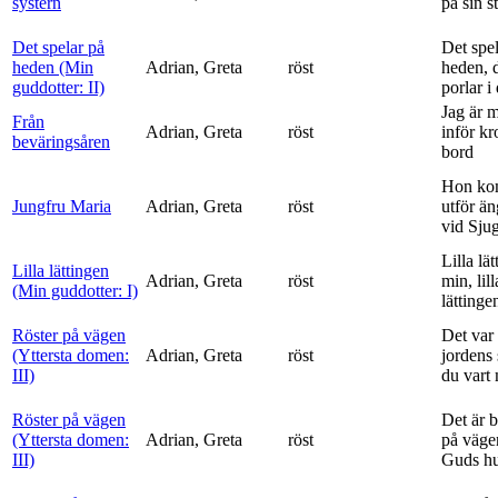
systern
på sin s
Det spelar på
Det spe
heden (Min
Adrian, Greta
röst
heden, 
guddotter: II)
porlar i
Jag är 
Från
Adrian, Greta
röst
inför k
beväringsåren
bord
Hon ko
Jungfru Maria
Adrian, Greta
röst
utför ä
vid Sju
Lilla lä
Lilla lättingen
Adrian, Greta
röst
min, lill
(Min guddotter: I)
lättinge
Röster på vägen
Det var 
(Yttersta domen:
Adrian, Greta
röst
jordens 
III)
du vart 
Röster på vägen
Det är 
(Yttersta domen:
Adrian, Greta
röst
på vägen
III)
Guds h