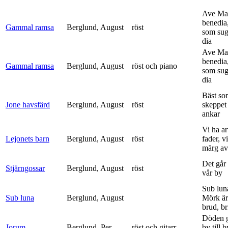
Ave Mar
benedia
Gammal ramsa
Berglund, August
röst
som sug
dia
Ave Mar
benedia
Gammal ramsa
Berglund, August
röst och piano
som sug
dia
Bäst so
Jone havsfärd
Berglund, August
röst
skeppet 
ankar
Vi ha ar
Lejonets barn
Berglund, August
röst
fader, v
märg av 
Det går e
Stjärngossar
Berglund, August
röst
vår by
Sub lun
Sub luna
Berglund, August
Mörk är
brud, br
Döden g
Jorum
Berglund, Per
röst och gitarr
by till 