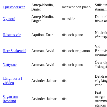
Anrep-Nordin,
Stilla ti
Ljusstöperskan
manskör och piano
Birger
stjärnan
Anrep-Nordin,
Du nor
Ny nord
manskör
Birger
friska a
Nu är de
Höstens vår
Aquilon, Enar
röst och piano
vår uts
Vid
Herr Snakendal
Arnman, Arvid
röst och tre pianon
Brittmäs
skymnin
Över di
Nattyxne
Arnman, Arvid
röst och piano
älskogs
Det dra
Långt borta i
Arvinder, Jalmar
röst
väg lång
världen
värld...
Fast
Sagan om
morgon
Arvinder, Jalmar
röst
Rosalind
strömma
igenom 