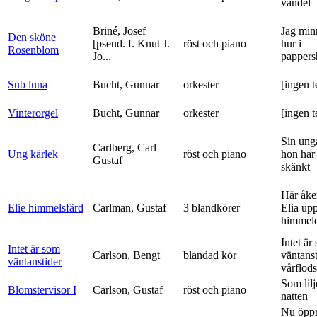
vandel
Briné, Josef
Jag min
Den sköne
[pseud. f. Knut J.
röst och piano
hur i
Rosenblom
Jo...
pappers
Sub luna
Bucht, Gunnar
orkester
[ingen t
Vinterorgel
Bucht, Gunnar
orkester
[ingen t
Sin ung
Carlberg, Carl
Ung kärlek
röst och piano
hon har
Gustaf
skänkt
Här åke
Elie himmelsfärd
Carlman, Gustaf
3 blandkörer
Elia upp 
himmele
Intet är
Intet är som
Carlson, Bengt
blandad kör
väntanst
väntanstider
vårflods
Som lilj
Blomstervisor I
Carlson, Gustaf
röst och piano
natten
Nu öpp