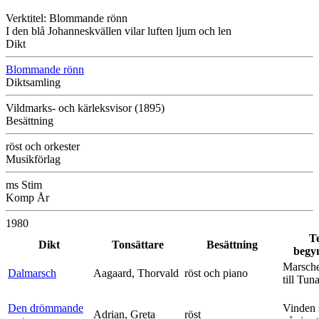
Verktitel: Blommande rönn
I den blå Johanneskvällen vilar luften ljum och len
Dikt
Blommande rönn
Diktsamling
Vildmarks- och kärleksvisor (1895)
Besättning
röst och orkester
Musikförlag
ms Stim
Komp År
1980
T
Dikt
Tonsättare
Besättning
begy
Marsche
Dalmarsch
Aagaard, Thorvald
röst och piano
till Tun
Den drömmande
Vinden 
Adrian, Greta
röst