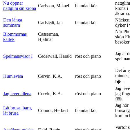
Nu öppnar
nattglim
Carlsson, Mikael
blandad kör
nattglim sin krona
krona i
åkrarna.
Den långa
Näckens
Carlstedt, Jan
blandad kör
sommarn
dyker i
När Ph
Blommornas
Casserman,
skön Fl
kärlek
Hjalmar
besöker
Jag är 
Spelmansvisor I
Cederwall, Harald
röst och piano
spelma
Det är ej
minnes,
Humlevisa
Cervin, K.A.
röst och piano
l�...
Jag leve
Jag lever allena
Cervin, K.A.
röst och piano
jag fing
flöjt
Jag hör 
Låt brusa, barn,
Connor, Herbert
blandad kör
brusa i
låt brusa
korn och
Varför si
Aspåkers-polska
Dahl, Regin
röst och piano