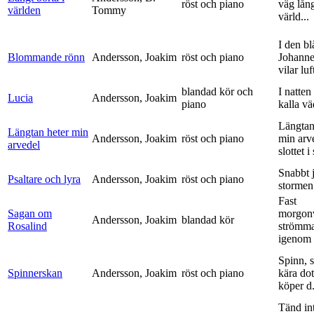
röst och piano
väg lång
världen
Tommy
värld...
I den bl
Blommande rönn
Andersson, Joakim
röst och piano
Johanne
vilar luf
blandad kör och
I natten
Lucia
Andersson, Joakim
piano
kalla vä
Längtan
Längtan heter min
Andersson, Joakim
röst och piano
min arv
arvedel
slottet i 
Snabbt 
Psaltare och lyra
Andersson, Joakim
röst och piano
stormen
Fast
Sagan om
morgon
Andersson, Joakim
blandad kör
Rosalind
strömm
igenom 
Spinn, 
Spinnerskan
Andersson, Joakim
röst och piano
kära dot
köper d.
Tänd int