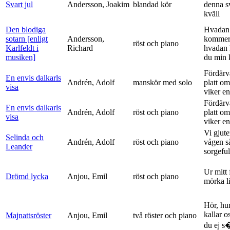
Svart jul
Andersson, Joakim
blandad kör
denna s
kväll
Den blodiga
Hvadan
sotarn [enligt
Andersson,
kommer
röst och piano
Karlfeldt i
Richard
hvadan
musiken]
du min k
Fördärv
En envis dalkarls
Andrén, Adolf
manskör med solo
platt om
visa
viker en 
Fördärv
En envis dalkarls
Andrén, Adolf
röst och piano
platt om
visa
viker en 
Vi gjute
Selinda och
Andrén, Adolf
röst och piano
vågen s
Leander
sorgeful
Ur mitt 
Drömd lycka
Anjou, Emil
röst och piano
mörka l
Hör, hu
kallar o
Majnattsröster
Anjou, Emil
två röster och piano
du ej s�