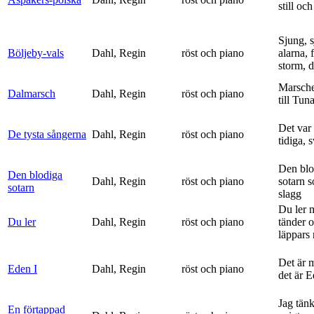
still och
Sjung, s
Böljeby-vals
Dahl, Regin
röst och piano
alarna, 
storm, d
Marsche
Dalmarsch
Dahl, Regin
röst och piano
till Tun
Det var
De tysta sångerna
Dahl, Regin
röst och piano
tidiga, 
Den blo
Den blodiga
Dahl, Regin
röst och piano
sotarn 
sotarn
slagg
Du ler 
Du ler
Dahl, Regin
röst och piano
tänder 
läppars 
Det är 
Eden I
Dahl, Regin
röst och piano
det är 
Jag tän
En förtappad