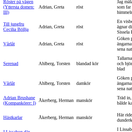
Röster på vägen
Jag mål
(Yttersta domen:
Adrian, Greta
röst
som far t
III)
himmelr
En visb
Till jungfru
Adrian, Greta
röst
ägnar di
Cecilia Böllja
Sissela B
Göken 
Vårlåt
Adrian, Greta
röst
ängarna 
sena nat
Tallarna
Serenad
Ahlberg, Torsten
blandad kör
och bjö
blad
Göken 
Vårlåt
Ahlberg, Torsten
damkör
ängarna 
sena nat
Adrian Brushane
Träd in,
Åkerberg, Herman
manskör
(Kompankörer: I)
bålde ka
Här ride
Hästkarlar
Åkerberg, Herman
manskör
dunderk
I Lissa
I Lissabon där