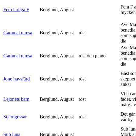
Fem F 
Fem farliga F
Berglund, August
mycken 
Ave Mar
benedia
Gammal ramsa
Berglund, August
röst
som sug
dia
Ave Mar
benedia
Gammal ramsa
Berglund, August
röst och piano
som sug
dia
Bäst so
Jone havsfärd
Berglund, August
röst
skeppet 
ankar
Vi ha ar
Lejonets barn
Berglund, August
röst
fader, v
märg av 
Det går e
Stjärngossar
Berglund, August
röst
vår by
Sub lun
Sub luna
Berglund, August
Mörk är