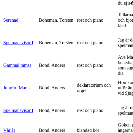
du ej s�
Tallarna
Serenad
Boheman, Torsten
röst och piano
och bjö
blad
Jag är 
Spelmansvisor I
Boheman, Torsten
röst och piano
spelma
Ave Mar
benedia
Gammal ramsa
Bond, Anders
röst och piano
som sug
dia
Hon ko
deklaratorium och
Jungfru Maria
Bond, Anders
utför ä
orgel
vid Sju
Jag är 
Spelmansvisor I
Bond, Anders
röst och piano
spelma
Göken 
Vårlåt
Bond, Anders
blandad kör
ängarna 