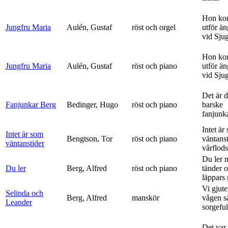
Hon ko
Jungfru Maria
Aulén, Gustaf
röst och orgel
utför ä
vid Sju
Hon ko
Jungfru Maria
Aulén, Gustaf
röst och piano
utför ä
vid Sju
Det är 
Fanjunkar Berg
Bedinger, Hugo
röst och piano
barske
fanjunk
Intet är
Intet är som
Bengtson, Tor
röst och piano
väntanst
väntanstider
vårflods
Du ler 
Du ler
Berg, Alfred
röst och piano
tänder 
läppars 
Vi gjute
Selinda och
Berg, Alfred
manskör
vågen s
Leander
sorgeful
Det var