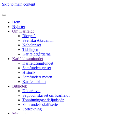
Skip to main content
Hem
Nyheter
Om Karlfeldt
Biografi
Svenska Akademin
Nobelpriset
Tidslinjen
Karlfeldtgårdarna
Karlfeldtsamfundet
Karlfeldtsamfundet
Samfundets priser
Historik
Samfundets möten
Karlfeldtbladet
Bibliotek
Diktarkivet
Sagt och skrivet om Karlfeldt
Tonsättningasr & ljudspår
Samfundets skriftserie
Förteckning
Medlem