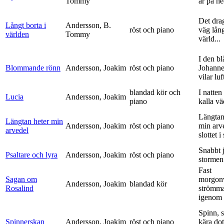
Tommy
är på h
Det dra
Långt borta i
Andersson, B.
röst och piano
väg lång
världen
Tommy
värld...
I den bl
Blommande rönn
Andersson, Joakim
röst och piano
Johanne
vilar luf
blandad kör och
I natten
Lucia
Andersson, Joakim
piano
kalla vä
Längtan
Längtan heter min
Andersson, Joakim
röst och piano
min arv
arvedel
slottet i 
Snabbt 
Psaltare och lyra
Andersson, Joakim
röst och piano
stormen
Fast
Sagan om
morgon
Andersson, Joakim
blandad kör
Rosalind
strömm
igenom 
Spinn, 
Spinnerskan
Andersson, Joakim
röst och piano
kära dot