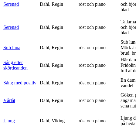
Serenad
Dahl, Regin
röst och piano
och bjö
blad
Tallarna
Serenad
Dahl, Regin
röst och piano
och bjö
blad
Sub lun
Sub luna
Dahl, Regin
röst och piano
Mörk är
brud, br
Här dan
Sång efter
Dahl, Regin
röst och piano
Fridolin
skördeanden
full af d
En dam 
Sång med positiv
Dahl, Regin
röst och piano
vandel
Göken 
Vårlåt
Dahl, Regin
röst och piano
ängarna 
sena nat
Ljung d
Ljung
Dahl, Viking
röst och piano
på heda