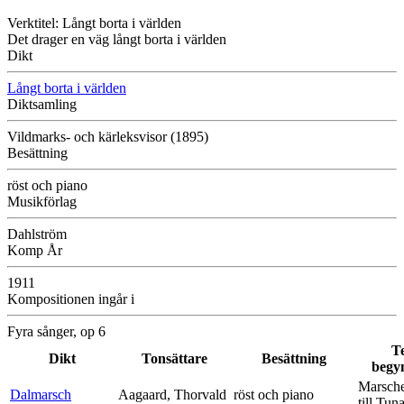
Verktitel: Långt borta i världen
Det drager en väg långt borta i världen
Dikt
Långt borta i världen
Diktsamling
Vildmarks- och kärleksvisor (1895)
Besättning
röst och piano
Musikförlag
Dahlström
Komp År
1911
Kompositionen ingår i
Fyra sånger, op 6
T
Dikt
Tonsättare
Besättning
begy
Marsche
Dalmarsch
Aagaard, Thorvald
röst och piano
till Tun