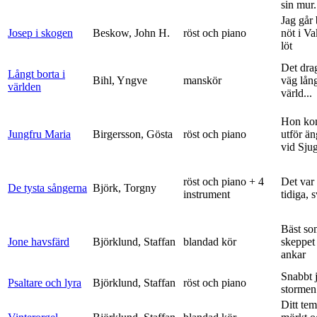
sin mur.
Jag går
Josep i skogen
Beskow, John H.
röst och piano
nöt i V
löt
Det dra
Långt borta i
Bihl, Yngve
manskör
väg lång
världen
värld...
Hon ko
Jungfru Maria
Birgersson, Gösta
röst och piano
utför ä
vid Sju
röst och piano + 4
Det var
De tysta sångerna
Björk, Torgny
instrument
tidiga, 
Bäst so
Jone havsfärd
Björklund, Staffan
blandad kör
skeppet 
ankar
Snabbt 
Psaltare och lyra
Björklund, Staffan
röst och piano
stormen
Ditt tem