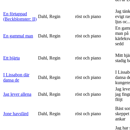
Jag tän
En förtappad
Dahl, Regin
röst och piano
evigt ra
(Beckblomster: II)
ljus oc..
En gam
man på
En gammal man
Dahl, Regin
röst och piano
kärleks
sedd
Mitt hjä
Ett hjärta
Dahl, Regin
röst och piano
stadig b
I Lissa
I Lissabon där
Dahl, Regin
röst och piano
dansa d
dansa de
kungens 
Jag leve
Jag lever allena
Dahl, Regin
röst och piano
jag fing
flöjt
Bäst so
Jone havsfärd
Dahl, Regin
röst och piano
skeppet 
ankar
Jag har s