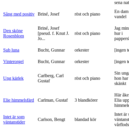
sena nat
En dam 
Sång med positiv
Briné, Josef
röst och piano
vandel
Briné, Josef
Jag min
Den sköne
[pseud. f. Knut J.
röst och piano
hur i
Rosenblom
Jo...
pappers
Sub luna
Bucht, Gunnar
orkester
[ingen t
Vinterorgel
Bucht, Gunnar
orkester
[ingen t
Sin ung
Carlberg, Carl
Ung kärlek
röst och piano
hon har
Gustaf
skänkt
Här åke
Elie himmelsfärd
Carlman, Gustaf
3 blandkörer
Elia upp 
himmele
Intet är
Intet är som
Carlson, Bengt
blandad kör
väntanst
väntanstider
vårflods