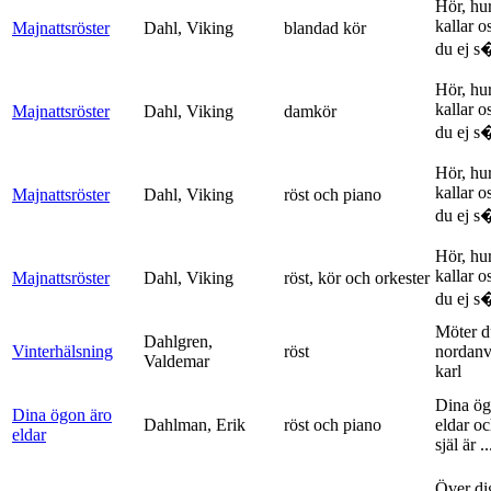
Hör, hu
kallar o
Majnattsröster
Dahl, Viking
blandad kör
du ej s�
Hör, hu
kallar o
Majnattsröster
Dahl, Viking
damkör
du ej s�
Hör, hu
kallar o
Majnattsröster
Dahl, Viking
röst och piano
du ej s�
Hör, hu
kallar o
Majnattsröster
Dahl, Viking
röst, kör och orkester
du ej s�
Möter d
Dahlgren,
Vinterhälsning
röst
nordanv
Valdemar
karl
Dina ög
Dina ögon äro
Dahlman, Erik
röst och piano
eldar o
eldar
själ är ..
Över di