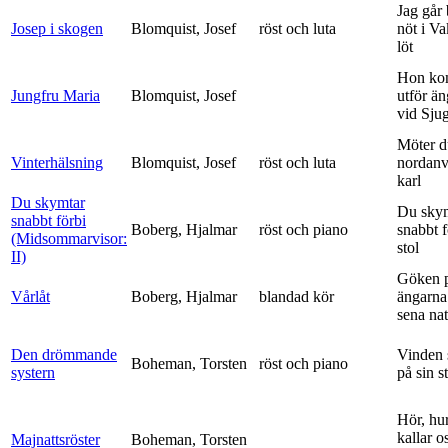
Jag går
Josep i skogen
Blomquist, Josef
röst och luta
nöt i V
löt
Hon ko
Jungfru Maria
Blomquist, Josef
utför ä
vid Sju
Möter d
Vinterhälsning
Blomquist, Josef
röst och luta
nordanv
karl
Du skymtar
Du sky
snabbt förbi
Boberg, Hjalmar
röst och piano
snabbt 
(Midsommarvisor:
stol
II)
Göken 
Vårlåt
Boberg, Hjalmar
blandad kör
ängarna 
sena nat
Den drömmande
Vinden 
Boheman, Torsten
röst och piano
systern
på sin s
Hör, hu
kallar o
Majnattsröster
Boheman, Torsten