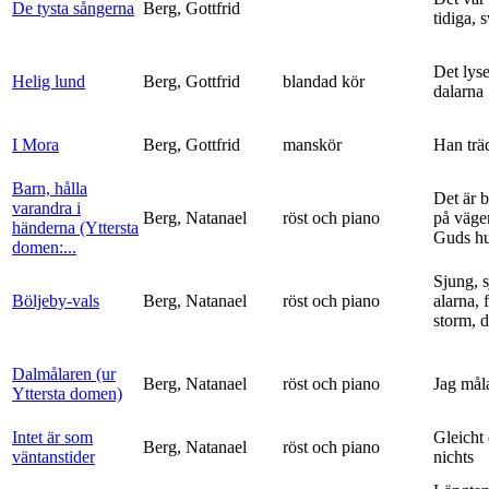
De tysta sångerna
Berg, Gottfrid
tidiga, 
Det lyse
Helig lund
Berg, Gottfrid
blandad kör
dalarna
I Mora
Berg, Gottfrid
manskör
Han trä
Barn, hålla
Det är 
varandra i
Berg, Natanael
röst och piano
på vägen
händerna (Yttersta
Guds h
domen:...
Sjung, s
Böljeby-vals
Berg, Natanael
röst och piano
alarna, 
storm, d
Dalmålaren (ur
Berg, Natanael
röst och piano
Jag mål
Yttersta domen)
Intet är som
Gleicht
Berg, Natanael
röst och piano
väntanstider
nichts