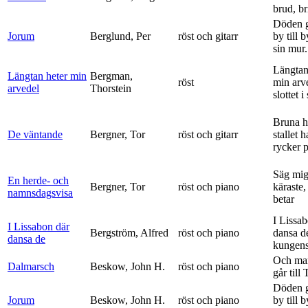
brud, br
Döden g
Jorum
Berglund, Per
röst och gitarr
by till 
sin mur.
Längtan
Längtan heter min
Bergman,
röst
min arv
arvedel
Thorstein
slottet i 
Bruna h
De väntande
Bergner, Tor
röst och gitarr
stallet 
rycker p
Säg mig
En herde- och
Bergner, Tor
röst och piano
käraste,
namnsdagsvisa
betar
I Lissa
I Lissabon där
Bergström, Alfred
röst och piano
dansa d
dansa de
kungens 
Och ma
Dalmarsch
Beskow, John H.
röst och piano
går till
Döden g
Jorum
Beskow, John H.
röst och piano
by till 