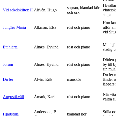
I kvälla
sopran, blandad kör
Vid sekelskiftet: II
Alfvén, Hugo
vinters
och ork
stupa
Hon ko
Jungfru Maria
Alkman, Elsa
röst och piano
utför ä
vid Sju
Mitt hjä
Ett hjärta
Alnæs, Eyvind
röst och piano
stadig b
Döden g
Jorum
Alnæs, Eyvind
röst och piano
by till 
sin mur.
Du ler 
Du ler
Alvin, Erik
manskör
tänder 
läppars 
När vit
Augustikväll
Åmark, Karl
röst och piano
vältra s
Andersson, B.
Stilla o
Hjärtstilla
blandad kör