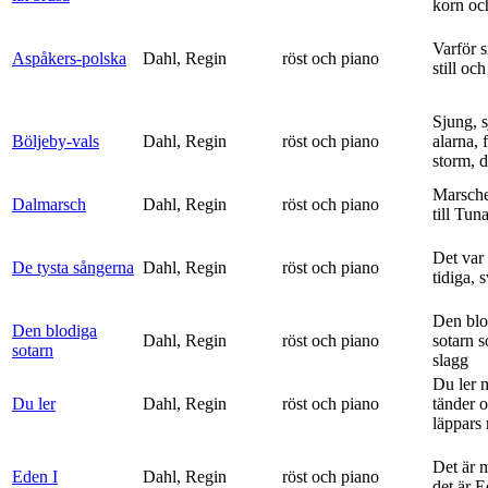
korn och
Varför si
Aspåkers-polska
Dahl, Regin
röst och piano
still och
Sjung, s
Böljeby-vals
Dahl, Regin
röst och piano
alarna, 
storm, d
Marsche
Dalmarsch
Dahl, Regin
röst och piano
till Tun
Det var
De tysta sångerna
Dahl, Regin
röst och piano
tidiga, 
Den blo
Den blodiga
Dahl, Regin
röst och piano
sotarn 
sotarn
slagg
Du ler 
Du ler
Dahl, Regin
röst och piano
tänder 
läppars 
Det är 
Eden I
Dahl, Regin
röst och piano
det är 