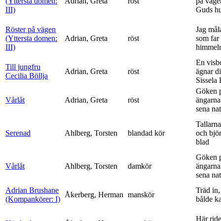
(Yttersta domen:
Adrian, Greta
röst
på vägen
III)
Guds h
Röster på vägen
Jag mål
(Yttersta domen:
Adrian, Greta
röst
som far t
III)
himmelr
En visb
Till jungfru
Adrian, Greta
röst
ägnar di
Cecilia Böllja
Sissela B
Göken 
Vårlåt
Adrian, Greta
röst
ängarna 
sena nat
Tallarna
Serenad
Ahlberg, Torsten
blandad kör
och bjö
blad
Göken 
Vårlåt
Ahlberg, Torsten
damkör
ängarna 
sena nat
Adrian Brushane
Träd in,
Åkerberg, Herman
manskör
(Kompankörer: I)
bålde ka
Här ride