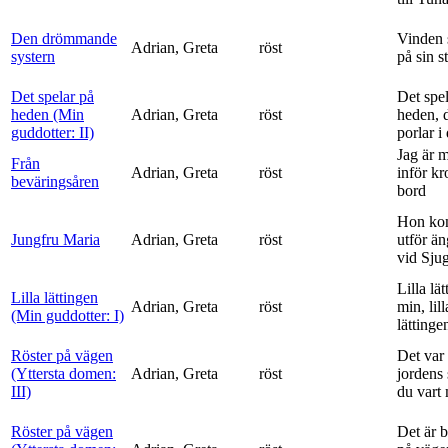
Den drömmande
Vinden 
Adrian, Greta
röst
systern
på sin s
Det spelar på
Det spe
heden (Min
Adrian, Greta
röst
heden, 
guddotter: II)
porlar i
Jag är 
Från
Adrian, Greta
röst
inför k
beväringsåren
bord
Hon ko
Jungfru Maria
Adrian, Greta
röst
utför ä
vid Sju
Lilla lä
Lilla lättingen
Adrian, Greta
röst
min, lill
(Min guddotter: I)
lättinge
Röster på vägen
Det var 
(Yttersta domen:
Adrian, Greta
röst
jordens 
III)
du vart 
Röster på vägen
Det är 