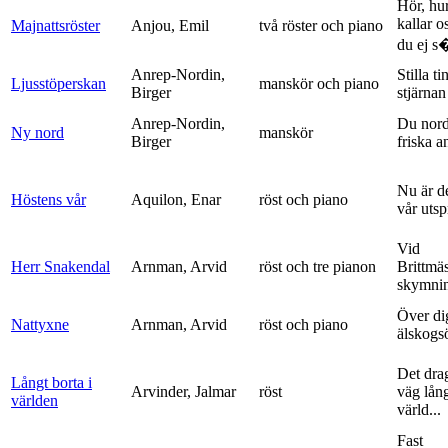
Hör, hu
kallar o
Majnattsröster
Anjou, Emil
två röster och piano
du ej s�
Anrep-Nordin,
Stilla ti
Ljusstöperskan
manskör och piano
Birger
stjärnan
Anrep-Nordin,
Du nor
Ny nord
manskör
Birger
friska a
Nu är de
Höstens vår
Aquilon, Enar
röst och piano
vår uts
Vid
Herr Snakendal
Arnman, Arvid
röst och tre pianon
Brittmäs
skymnin
Över di
Nattyxne
Arnman, Arvid
röst och piano
älskogs
Det dra
Långt borta i
Arvinder, Jalmar
röst
väg lång
världen
värld...
Fast