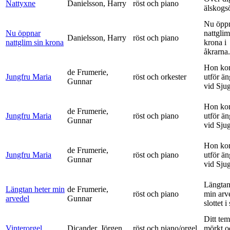
Nattyxne
Danielsson, Harry
röst och piano
älskogs
Nu öpp
Nu öppnar
nattglim
Danielsson, Harry
röst och piano
nattglim sin krona
krona i
åkrarna.
Hon ko
de Frumerie,
Jungfru Maria
röst och orkester
utför ä
Gunnar
vid Sju
Hon ko
de Frumerie,
Jungfru Maria
röst och piano
utför ä
Gunnar
vid Sju
Hon ko
de Frumerie,
Jungfru Maria
röst och piano
utför ä
Gunnar
vid Sju
Längtan
Längtan heter min
de Frumerie,
röst och piano
min arv
arvedel
Gunnar
slottet i 
Ditt tem
Vinterorgel
Dicander, Jörgen
röst och piano/orgel
mörkt o