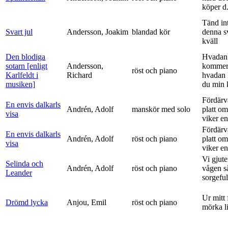
köper d.
Tänd int
Svart jul
Andersson, Joakim
blandad kör
denna s
kväll
Den blodiga
Hvadan
sotarn [enligt
Andersson,
kommer
röst och piano
Karlfeldt i
Richard
hvadan
musiken]
du min k
Fördärv
En envis dalkarls
Andrén, Adolf
manskör med solo
platt om
visa
viker en 
Fördärv
En envis dalkarls
Andrén, Adolf
röst och piano
platt om
visa
viker en 
Vi gjute
Selinda och
Andrén, Adolf
röst och piano
vågen s
Leander
sorgeful
Ur mitt 
Drömd lycka
Anjou, Emil
röst och piano
mörka l