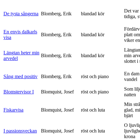
Det var
De tysta sångerna
Blomberg, Erik
blandad kör
tidiga, 
Fördärv
En envis dalkarls
Blomberg, Erik
blandad kör
platt om
visa
viker en 
Längtan
Längtan heter min
Blomberg, Erik
blandad kör
min arv
arvedel
slottet i 
En dam 
Sång med positiv
Blomberg, Erik
röst och piano
vandel
Som lilj
Blomstervisor I
Blomquist, Josef
röst och piano
natten
Min strå
Fiskarvisa
Blomquist, Josef
röst och luta
glad, mi
bjärt
O ljuvli
I passionsveckan
Blomquist, Josef
röst och luta
ljuvligh
krona