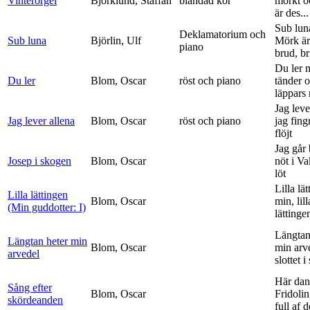
Vinterorgel
Björklund, Staffan
blandad kör
mörkt o
är des...
Sub lun
Deklamatorium och
Sub luna
Björlin, Ulf
Mörk är
piano
brud, br
Du ler 
Du ler
Blom, Oscar
röst och piano
tänder 
läppars 
Jag leve
Jag lever allena
Blom, Oscar
röst och piano
jag fing
flöjt
Jag går
Josep i skogen
Blom, Oscar
nöt i V
löt
Lilla lä
Lilla lättingen
Blom, Oscar
min, lill
(Min guddotter: I)
lättinge
Längtan
Längtan heter min
Blom, Oscar
min arv
arvedel
slottet i 
Här dan
Sång efter
Blom, Oscar
Fridolin
skördeanden
full af d