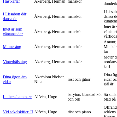
Hästkarlar
Åkerberg, Herman
manskör
dunderk
I Lissa
I Lissabon där
Åkerberg, Herman
manskör
dansa d
dansa de
kungens 
Intet är
Intet är som
Åkerberg, Herman
manskör
väntanst
väntanstider
vårflods
Amour,
Minnesång
Åkerberg, Herman
manskör
Min kär
lur
Möter d
Vinterhälsning
Åkerberg, Herman
manskör
nordanv
karl
Dina ög
Dina ögon äro
Åkerblom Nielsen,
röst och gitarr
eldar o
eldar
Nina
själ är ..
baryton, blandad kör
Så stilla
Luthers hammare
Alfvén, Hugo
och ork
blad på
Offrand
Vid sekelskiftet: II
Alfvén, Hugo
röst och piano
seklens
Herran