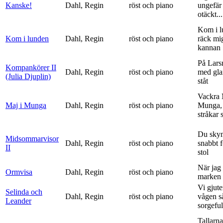
Kanske!
Dahl, Regin
röst och piano
ungefär 
otäckt...
Kom i l
Kom i lunden
Dahl, Regin
röst och piano
räck mi
kannan
På Lars
Kompankörer II
Dahl, Regin
röst och piano
med gla
(Julia Djuplin)
ståt
Vackra 
Maj i Munga
Dahl, Regin
röst och piano
Munga, 
stråkar s
Du sky
Midsommarvisor
Dahl, Regin
röst och piano
snabbt 
II
stol
När jag 
Ormvisa
Dahl, Regin
röst och piano
marken 
Vi gjute
Selinda och
Dahl, Regin
röst och piano
vågen s
Leander
sorgeful
Tallarna