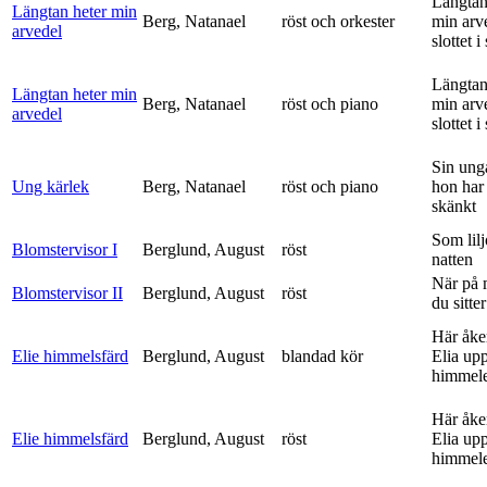
Längtan
Längtan heter min
Berg, Natanael
röst och orkester
min arv
arvedel
slottet i 
Längtan
Längtan heter min
Berg, Natanael
röst och piano
min arv
arvedel
slottet i 
Sin ung
Ung kärlek
Berg, Natanael
röst och piano
hon har
skänkt
Som lilj
Blomstervisor I
Berglund, August
röst
natten
När på 
Blomstervisor II
Berglund, August
röst
du sitter
Här åke
Elie himmelsfärd
Berglund, August
blandad kör
Elia upp 
himmele
Här åke
Elie himmelsfärd
Berglund, August
röst
Elia upp 
himmele