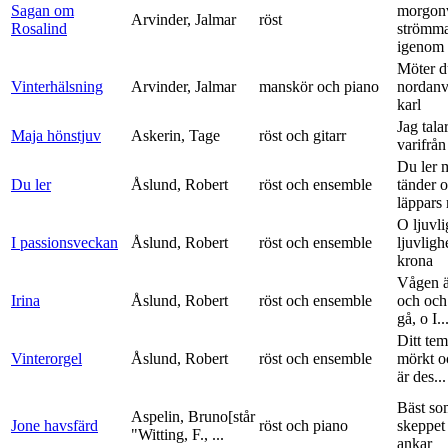
Sagan om
morgon
Arvinder, Jalmar
röst
Rosalind
strömma
igenom 
Möter d
Vinterhälsning
Arvinder, Jalmar
manskör och piano
nordanv
karl
Jag tala
Maja hönstjuv
Askerin, Tage
röst och gitarr
varifrå
Du ler 
Du ler
Åslund, Robert
röst och ensemble
tänder 
läppars 
O ljuvli
I passionsveckan
Åslund, Robert
röst och ensemble
ljuvligh
krona
Vågen ä
Irina
Åslund, Robert
röst och ensemble
och och
gå, o I..
Ditt tem
Vinterorgel
Åslund, Robert
röst och ensemble
mörkt o
är des...
Bäst so
Aspelin, Bruno[står
Jone havsfärd
röst och piano
skeppet 
"Witting, F., ...
ankar