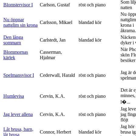
Som lilj
Blomstervisor I
Carlson, Gustaf
röst och piano
natten
Nu öpp
Nu öppnar
nattglim
Carlsson, Mikael
blandad kör
nattglim sin krona
krona i
åkrarna.
Den långa
Näckens
Carlstedt, Jan
blandad kör
sommarn
dyker i
När Ph
Blommornas
Casserman,
skön Fl
kärlek
Hjalmar
besöker
Jag är 
Spelmansvisor I
Cederwall, Harald
röst och piano
spelma
Det är ej
minnes,
Humlevisa
Cervin, K.A.
röst och piano
l�...
Jag leve
Jag lever allena
Cervin, K.A.
röst och piano
jag fing
flöjt
Jag hör 
Låt brusa, barn,
Connor, Herbert
blandad kör
brusa i
låt brusa