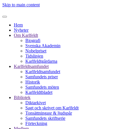
Skip to main content
Hem
Nyheter
Om Karlfeldt
Biografi
Svenska Akademin
Nobelpriset
Tidslinjen
Karlfeldtgårdarna
Karlfeldtsamfundet
Karlfeldtsamfundet
Samfundets priser
Historik
Samfundets möten
Karlfeldtbladet
Bibliotek
Diktarkivet
Sagt och skrivet om Karlfeldt
Tonsättningasr & ljudspår
Samfundets skriftserie
Förteckning
Medlem