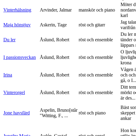
Möter d
Vinterhälsning
Arvinder, Jalmar
manskör och piano
nordanv
karl
Jag tala
Maja hönstjuv
Askerin, Tage
röst och gitarr
varifrå
Du ler 
Du ler
Åslund, Robert
röst och ensemble
tänder 
läppars 
O ljuvli
I passionsveckan
Åslund, Robert
röst och ensemble
ljuvligh
krona
Vågen ä
Irina
Åslund, Robert
röst och ensemble
och och
gå, o I..
Ditt tem
Vinterorgel
Åslund, Robert
röst och ensemble
mörkt o
är des...
Bäst so
Aspelin, Bruno[står
Jone havsfärd
röst och piano
skeppet 
"Witting, F., ...
ankar
Hon ko
Jungfru Maria
Aulén, Gustaf
röst och orgel
utför ä