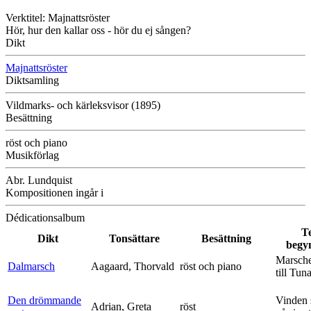
Verktitel: Majnattsröster
Hör, hur den kallar oss - hör du ej sången?
Dikt
Majnattsröster
Diktsamling
Vildmarks- och kärleksvisor (1895)
Besättning
röst och piano
Musikförlag
Abr. Lundquist
Kompositionen ingår i
Dédicationsalbum
T
Dikt
Tonsättare
Besättning
begy
Marsche
Dalmarsch
Aagaard, Thorvald
röst och piano
till Tun
Den drömmande
Vinden 
Adrian, Greta
röst