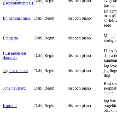
Dahl, Regin
röst och piano
evigt ra
(Beckblomster: II)
ljus oc..
En gam
man på
En gammal man
Dahl, Regin
röst och piano
kärleks
sedd
Mitt hjä
Ett hjärta
Dahl, Regin
röst och piano
stadig b
I Lissa
I Lissabon där
Dahl, Regin
röst och piano
dansa d
dansa de
kungens 
Jag leve
Jag lever allena
Dahl, Regin
röst och piano
jag fing
flöjt
Bäst so
Jone havsfärd
Dahl, Regin
röst och piano
skeppet 
ankar
Jag har s
Kanske!
Dahl, Regin
röst och piano
ungefär 
otäckt...