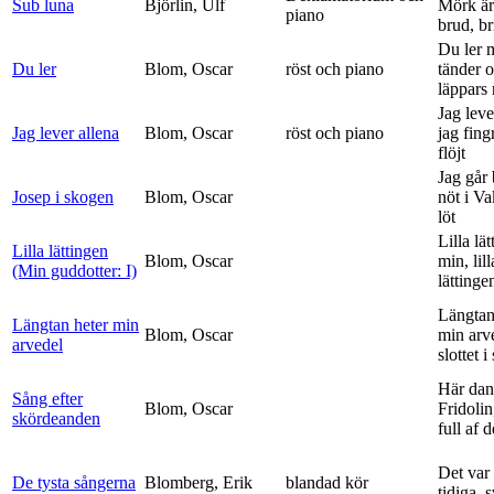
Sub luna
Björlin, Ulf
Mörk är
piano
brud, br
Du ler 
Du ler
Blom, Oscar
röst och piano
tänder 
läppars 
Jag leve
Jag lever allena
Blom, Oscar
röst och piano
jag fing
flöjt
Jag går
Josep i skogen
Blom, Oscar
nöt i V
löt
Lilla lä
Lilla lättingen
Blom, Oscar
min, lill
(Min guddotter: I)
lättinge
Längtan
Längtan heter min
Blom, Oscar
min arv
arvedel
slottet i 
Här dan
Sång efter
Blom, Oscar
Fridolin
skördeanden
full af d
Det var
De tysta sångerna
Blomberg, Erik
blandad kör
tidiga, 