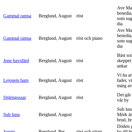
Ave Mar
benedia
Gammal ramsa
Berglund, August
röst
som sug
dia
Ave Mar
benedia
Gammal ramsa
Berglund, August
röst och piano
som sug
dia
Bäst so
Jone havsfärd
Berglund, August
röst
skeppet 
ankar
Vi ha ar
Lejonets barn
Berglund, August
röst
fader, v
märg av 
Det går e
Stjärngossar
Berglund, August
röst
vår by
Sub lun
Sub luna
Berglund, August
Mörk är
brud, br
Döden g
Jorum
Berglund, Per
röst och gitarr
by till 