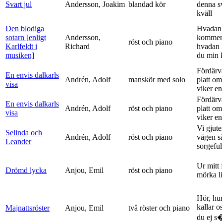
Svart jul
Andersson, Joakim
blandad kör
denna s
kväll
Den blodiga
Hvadan
sotarn [enligt
Andersson,
kommer
röst och piano
Karlfeldt i
Richard
hvadan
musiken]
du min k
Fördärv
En envis dalkarls
Andrén, Adolf
manskör med solo
platt om
visa
viker en 
Fördärv
En envis dalkarls
Andrén, Adolf
röst och piano
platt om
visa
viker en 
Vi gjute
Selinda och
Andrén, Adolf
röst och piano
vågen s
Leander
sorgeful
Ur mitt 
Drömd lycka
Anjou, Emil
röst och piano
mörka l
Hör, hu
kallar o
Majnattsröster
Anjou, Emil
två röster och piano
du ej s�