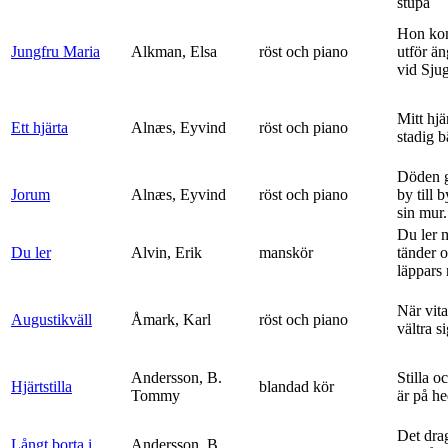
stupa
Hon ko
Jungfru Maria
Alkman, Elsa
röst och piano
utför ä
vid Sju
Mitt hjä
Ett hjärta
Alnæs, Eyvind
röst och piano
stadig b
Döden g
Jorum
Alnæs, Eyvind
röst och piano
by till 
sin mur.
Du ler 
Du ler
Alvin, Erik
manskör
tänder 
läppars 
När vit
Augustikväll
Åmark, Karl
röst och piano
vältra s
Andersson, B.
Stilla o
Hjärtstilla
blandad kör
Tommy
är på h
Det dra
Långt borta i
Andersson, B.