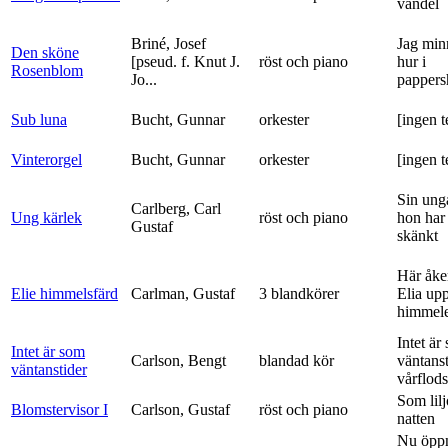
vandel
Briné, Josef
Jag min
Den sköne
[pseud. f. Knut J.
röst och piano
hur i
Rosenblom
Jo...
pappers
Sub luna
Bucht, Gunnar
orkester
[ingen t
Vinterorgel
Bucht, Gunnar
orkester
[ingen t
Sin ung
Carlberg, Carl
Ung kärlek
röst och piano
hon har
Gustaf
skänkt
Här åke
Elie himmelsfärd
Carlman, Gustaf
3 blandkörer
Elia upp 
himmele
Intet är
Intet är som
Carlson, Bengt
blandad kör
väntanst
väntanstider
vårflods
Som lilj
Blomstervisor I
Carlson, Gustaf
röst och piano
natten
Nu öpp