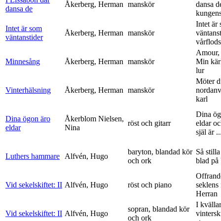
Åkerberg, Herman
manskör
dansa d
dansa de
kungens 
Intet är
Intet är som
Åkerberg, Herman
manskör
väntanst
väntanstider
vårflods
Amour,
Minnesång
Åkerberg, Herman
manskör
Min kär
lur
Möter d
Vinterhälsning
Åkerberg, Herman
manskör
nordanv
karl
Dina ög
Dina ögon äro
Åkerblom Nielsen,
röst och gitarr
eldar o
eldar
Nina
själ är ..
baryton, blandad kör
Så stilla
Luthers hammare
Alfvén, Hugo
och ork
blad på
Offrand
Vid sekelskiftet: II
Alfvén, Hugo
röst och piano
seklens
Herran
I kvälla
sopran, blandad kör
Vid sekelskiftet: II
Alfvén, Hugo
vinters
och ork