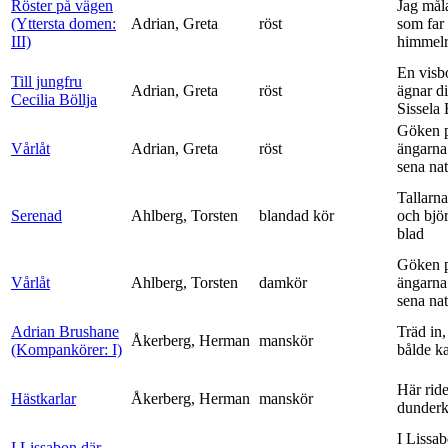
Röster på vägen
Jag mål
(Yttersta domen:
Adrian, Greta
röst
som far t
III)
himmelr
En visb
Till jungfru
Adrian, Greta
röst
ägnar di
Cecilia Böllja
Sissela B
Göken 
Vårlåt
Adrian, Greta
röst
ängarna 
sena nat
Tallarna
Serenad
Ahlberg, Torsten
blandad kör
och bjö
blad
Göken 
Vårlåt
Ahlberg, Torsten
damkör
ängarna 
sena nat
Adrian Brushane
Träd in,
Åkerberg, Herman
manskör
(Kompankörer: I)
bålde ka
Här ride
Hästkarlar
Åkerberg, Herman
manskör
dunderk
I Lissa
I Lissabon där