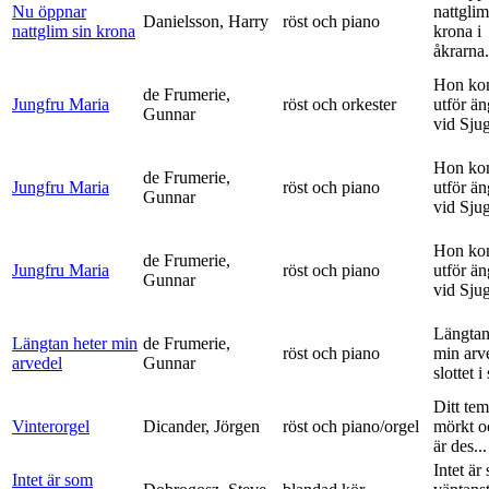
Nu öppnar
nattglim
Danielsson, Harry
röst och piano
nattglim sin krona
krona i
åkrarna.
Hon ko
de Frumerie,
Jungfru Maria
röst och orkester
utför ä
Gunnar
vid Sju
Hon ko
de Frumerie,
Jungfru Maria
röst och piano
utför ä
Gunnar
vid Sju
Hon ko
de Frumerie,
Jungfru Maria
röst och piano
utför ä
Gunnar
vid Sju
Längtan
Längtan heter min
de Frumerie,
röst och piano
min arv
arvedel
Gunnar
slottet i 
Ditt tem
Vinterorgel
Dicander, Jörgen
röst och piano/orgel
mörkt o
är des...
Intet är
Intet är som