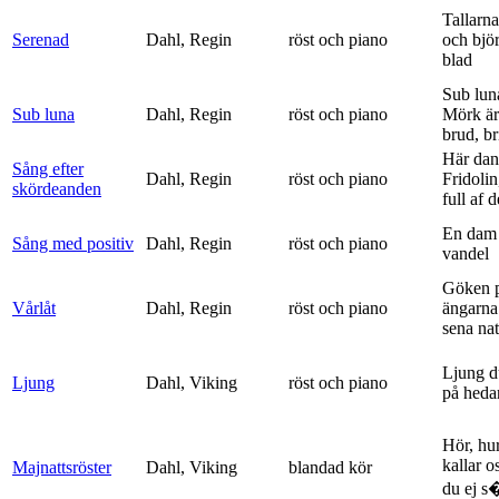
Tallarna
Serenad
Dahl, Regin
röst och piano
och bjö
blad
Sub lun
Sub luna
Dahl, Regin
röst och piano
Mörk är
brud, br
Här dan
Sång efter
Dahl, Regin
röst och piano
Fridolin
skördeanden
full af d
En dam 
Sång med positiv
Dahl, Regin
röst och piano
vandel
Göken 
Vårlåt
Dahl, Regin
röst och piano
ängarna 
sena nat
Ljung d
Ljung
Dahl, Viking
röst och piano
på heda
Hör, hu
kallar o
Majnattsröster
Dahl, Viking
blandad kör
du ej s�