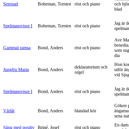
Serenad
Boheman, Torsten
röst och piano
och bjö
blad
Jag är 
Spelmansvisor I
Boheman, Torsten
röst och piano
spelma
Ave Mar
benedia
Gammal ramsa
Bond, Anders
röst och piano
som sug
dia
Hon ko
deklaratorium och
Jungfru Maria
Bond, Anders
utför ä
orgel
vid Sju
Jag är 
Spelmansvisor I
Bond, Anders
röst och piano
spelma
Göken 
Vårlåt
Bond, Anders
blandad kör
ängarna 
sena nat
En dam 
Sång med positiv
Briné, Josef
röst och piano