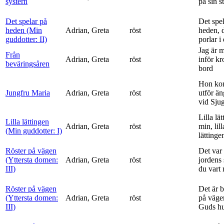
systern
på sin s
Det spelar på
Det spe
heden (Min
Adrian, Greta
röst
heden, 
guddotter: II)
porlar i
Jag är 
Från
Adrian, Greta
röst
inför k
beväringsåren
bord
Hon ko
Jungfru Maria
Adrian, Greta
röst
utför ä
vid Sju
Lilla lä
Lilla lättingen
Adrian, Greta
röst
min, lill
(Min guddotter: I)
lättinge
Röster på vägen
Det var 
(Yttersta domen:
Adrian, Greta
röst
jordens 
III)
du vart 
Röster på vägen
Det är 
(Yttersta domen:
Adrian, Greta
röst
på vägen
III)
Guds h