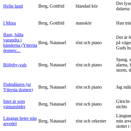
Det lyse
Helig lund
Berg, Gottfrid
blandad kör
dalarna
I Mora
Berg, Gottfrid
manskör
Han trä
Barn, hålla
Det är 
varandra i
Berg, Natanael
röst och piano
på vägen
händerna (Yttersta
Guds h
domen:...
Sjung, s
Böljeby-vals
Berg, Natanael
röst och piano
alarna, 
storm, d
Dalmålaren (ur
Berg, Natanael
röst och piano
Jag mål
Yttersta domen)
Intet är som
Gleicht
Berg, Natanael
röst och piano
väntanstider
nichts
Längtan
Längtan heter min
Berg, Natanael
röst och orkester
min arv
arvedel
slottet i 