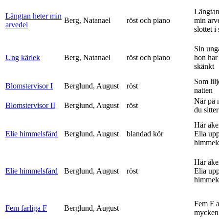
Längtan
Längtan heter min
Berg, Natanael
röst och piano
min arv
arvedel
slottet i 
Sin ung
Ung kärlek
Berg, Natanael
röst och piano
hon har
skänkt
Som lilj
Blomstervisor I
Berglund, August
röst
natten
När på 
Blomstervisor II
Berglund, August
röst
du sitter
Här åke
Elie himmelsfärd
Berglund, August
blandad kör
Elia upp 
himmele
Här åke
Elie himmelsfärd
Berglund, August
röst
Elia upp 
himmele
Fem F 
Fem farliga F
Berglund, August
mycken 