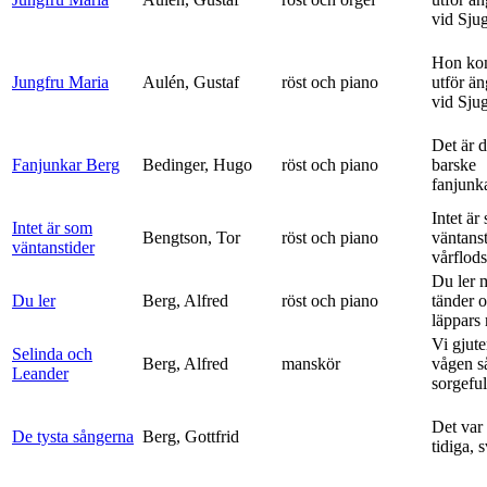
vid Sju
Hon ko
Jungfru Maria
Aulén, Gustaf
röst och piano
utför ä
vid Sju
Det är 
Fanjunkar Berg
Bedinger, Hugo
röst och piano
barske
fanjunk
Intet är
Intet är som
Bengtson, Tor
röst och piano
väntanst
väntanstider
vårflods
Du ler 
Du ler
Berg, Alfred
röst och piano
tänder 
läppars 
Vi gjute
Selinda och
Berg, Alfred
manskör
vågen s
Leander
sorgeful
Det var
De tysta sångerna
Berg, Gottfrid
tidiga, 