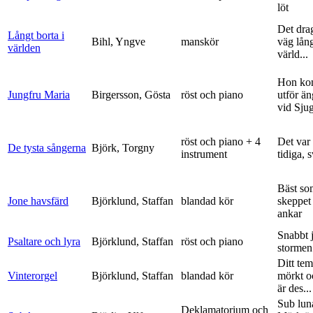
löt
Det dra
Långt borta i
Bihl, Yngve
manskör
väg lång
världen
värld...
Hon ko
Jungfru Maria
Birgersson, Gösta
röst och piano
utför ä
vid Sju
röst och piano + 4
Det var
De tysta sångerna
Björk, Torgny
instrument
tidiga, 
Bäst so
Jone havsfärd
Björklund, Staffan
blandad kör
skeppet 
ankar
Snabbt 
Psaltare och lyra
Björklund, Staffan
röst och piano
stormen
Ditt tem
Vinterorgel
Björklund, Staffan
blandad kör
mörkt o
är des...
Sub lun
Deklamatorium och