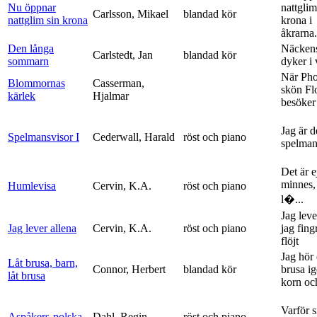
Nu öppnar
nattglim
Carlsson, Mikael
blandad kör
nattglim sin krona
krona i
åkrarna.
Den långa
Näckens
Carlstedt, Jan
blandad kör
sommarn
dyker i
När Ph
Blommornas
Casserman,
skön Fl
kärlek
Hjalmar
besöker
Jag är 
Spelmansvisor I
Cederwall, Harald
röst och piano
spelma
Det är ej
minnes,
Humlevisa
Cervin, K.A.
röst och piano
l�...
Jag leve
Jag lever allena
Cervin, K.A.
röst och piano
jag fing
flöjt
Jag hör 
Låt brusa, barn,
Connor, Herbert
blandad kör
brusa i
låt brusa
korn och
Varför si
Aspåkers-polska
Dahl, Regin
röst och piano