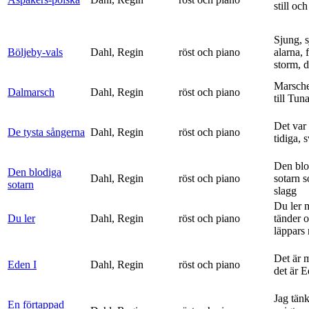
still och
Sjung, s
Böljeby-vals
Dahl, Regin
röst och piano
alarna, 
storm, d
Marsche
Dalmarsch
Dahl, Regin
röst och piano
till Tun
Det var
De tysta sångerna
Dahl, Regin
röst och piano
tidiga, 
Den blo
Den blodiga
Dahl, Regin
röst och piano
sotarn 
sotarn
slagg
Du ler 
Du ler
Dahl, Regin
röst och piano
tänder 
läppars 
Det är 
Eden I
Dahl, Regin
röst och piano
det är 
Jag tän
En förtappad