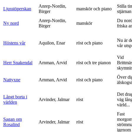
Anrep-Nordin,
Stilla ti
Ljusstöperskan
manskör och piano
Birger
stjärnan
Anrep-Nordin,
Du nor
Ny nord
manskör
Birger
friska a
Nu är de
Höstens vår
Aquilon, Enar
röst och piano
vår uts
Vid
Herr Snakendal
Arnman, Arvid
röst och tre pianon
Brittmäs
skymnin
Över di
Nattyxne
Arnman, Arvid
röst och piano
älskogs
Det dra
Långt borta i
Arvinder, Jalmar
röst
väg lång
världen
värld...
Fast
Sagan om
morgon
Arvinder, Jalmar
röst
Rosalind
strömma
igenom 