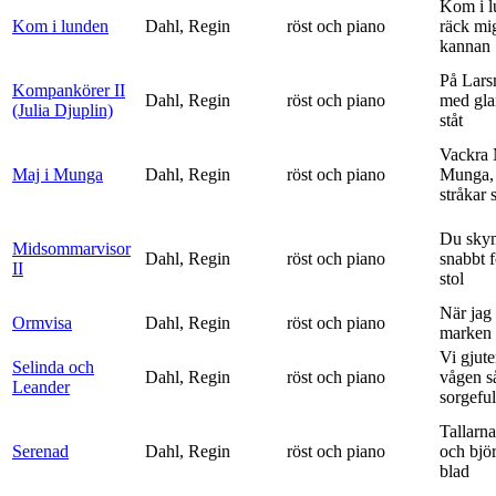
Kom i l
Kom i lunden
Dahl, Regin
röst och piano
räck mi
kannan
På Lars
Kompankörer II
Dahl, Regin
röst och piano
med gla
(Julia Djuplin)
ståt
Vackra 
Maj i Munga
Dahl, Regin
röst och piano
Munga, 
stråkar s
Du sky
Midsommarvisor
Dahl, Regin
röst och piano
snabbt 
II
stol
När jag 
Ormvisa
Dahl, Regin
röst och piano
marken 
Vi gjute
Selinda och
Dahl, Regin
röst och piano
vågen s
Leander
sorgeful
Tallarna
Serenad
Dahl, Regin
röst och piano
och bjö
blad