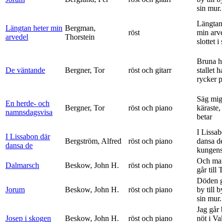
sin mur.
Längtan
Längtan heter min
Bergman,
röst
min arv
arvedel
Thorstein
slottet i 
Bruna h
De väntande
Bergner, Tor
röst och gitarr
stallet 
rycker p
Säg mig
En herde- och
Bergner, Tor
röst och piano
käraste,
namnsdagsvisa
betar
I Lissa
I Lissabon där
Bergström, Alfred
röst och piano
dansa d
dansa de
kungens 
Och ma
Dalmarsch
Beskow, John H.
röst och piano
går till
Döden g
Jorum
Beskow, John H.
röst och piano
by till 
sin mur.
Jag går
Josep i skogen
Beskow, John H.
röst och piano
nöt i V