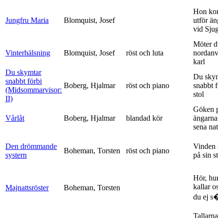
Hon ko
Jungfru Maria
Blomquist, Josef
utför ä
vid Sju
Möter d
Vinterhälsning
Blomquist, Josef
röst och luta
nordanv
karl
Du skymtar
Du sky
snabbt förbi
Boberg, Hjalmar
röst och piano
snabbt 
(Midsommarvisor:
stol
II)
Göken 
Vårlåt
Boberg, Hjalmar
blandad kör
ängarna 
sena nat
Den drömmande
Vinden 
Boheman, Torsten
röst och piano
systern
på sin s
Hör, hu
kallar o
Majnattsröster
Boheman, Torsten
du ej s�
Tallarna