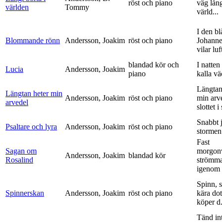
röst och piano
väg lång
världen
Tommy
värld...
I den bl
Blommande rönn
Andersson, Joakim
röst och piano
Johanne
vilar luf
blandad kör och
I natten
Lucia
Andersson, Joakim
piano
kalla vä
Längtan
Längtan heter min
Andersson, Joakim
röst och piano
min arv
arvedel
slottet i 
Snabbt 
Psaltare och lyra
Andersson, Joakim
röst och piano
stormen
Fast
Sagan om
morgon
Andersson, Joakim
blandad kör
Rosalind
strömm
igenom 
Spinn, 
Spinnerskan
Andersson, Joakim
röst och piano
kära dot
köper d.
Tänd int