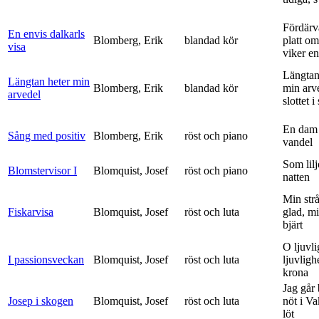
Fördärv
En envis dalkarls
Blomberg, Erik
blandad kör
platt om
visa
viker en 
Längtan
Längtan heter min
Blomberg, Erik
blandad kör
min arv
arvedel
slottet i 
En dam 
Sång med positiv
Blomberg, Erik
röst och piano
vandel
Som lilj
Blomstervisor I
Blomquist, Josef
röst och piano
natten
Min strå
Fiskarvisa
Blomquist, Josef
röst och luta
glad, mi
bjärt
O ljuvli
I passionsveckan
Blomquist, Josef
röst och luta
ljuvligh
krona
Jag går
Josep i skogen
Blomquist, Josef
röst och luta
nöt i V
löt