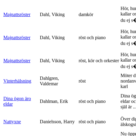
Hör, hu
kallar o
Majnattsröster
Dahl, Viking
damkör
du ej s�
Hör, hu
kallar o
Majnattsröster
Dahl, Viking
röst och piano
du ej s�
Hör, hu
kallar o
Majnattsröster
Dahl, Viking
röst, kör och orkester
du ej s�
Möter d
Dahlgren,
Vinterhälsning
röst
nordanv
Valdemar
karl
Dina ög
Dina ögon äro
Dahlman, Erik
röst och piano
eldar o
eldar
själ är ..
Över di
Nattyxne
Danielsson, Harry
röst och piano
älskogs
Nu öpp