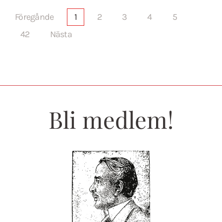
Föregånde
1
2
3
4
5
42
Nästa
Bli medlem!