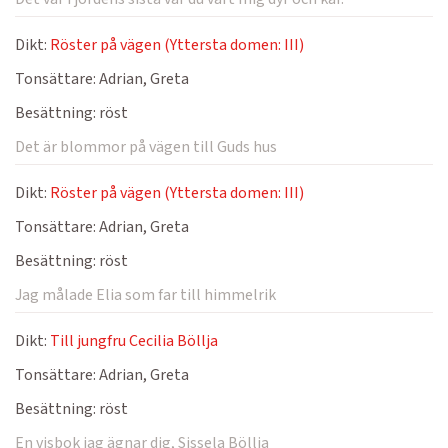
Dikt:
Röster på vägen (Yttersta domen: III)
Tonsättare:
Adrian, Greta
Besättning:
röst
Det är blommor på vägen till Guds hus
Dikt:
Röster på vägen (Yttersta domen: III)
Tonsättare:
Adrian, Greta
Besättning:
röst
Jag målade Elia som far till himmelrik
Dikt:
Till jungfru Cecilia Böllja
Tonsättare:
Adrian, Greta
Besättning:
röst
En visbok jag ägnar dig, Sissela Böllja