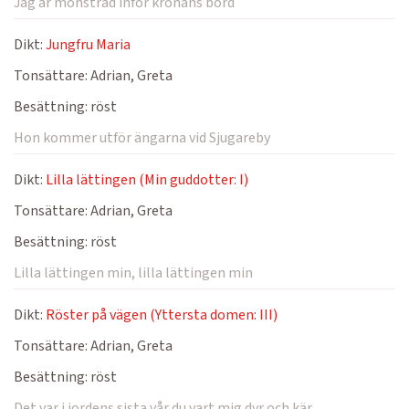
Jag är mönstrad inför kronans bord
Dikt:
Jungfru Maria
Tonsättare:
Adrian, Greta
Besättning:
röst
Hon kommer utför ängarna vid Sjugareby
Dikt:
Lilla lättingen (Min guddotter: I)
Tonsättare:
Adrian, Greta
Besättning:
röst
Lilla lättingen min, lilla lättingen min
Dikt:
Röster på vägen (Yttersta domen: III)
Tonsättare:
Adrian, Greta
Besättning:
röst
Det var i jordens sista vår du vart mig dyr och kär.