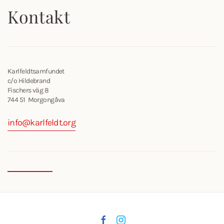
Kontakt
Karlfeldtsamfundet
c/o Hildebrand
Fischers väg 8
744 51 Morgongåva
info@karlfeldt.org