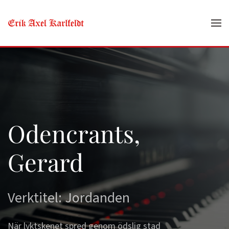
Skip to main content
Odencrants,
Gerard
Verktitel: Jordanden
När lyktskenet spred genom ödslig stad