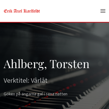
Skip to main content
Ahlberg, Torsten
Verktitel: Vårlåt
Göken på ängarna gal i sena natten