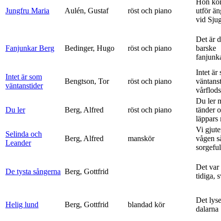
Hon ko
Jungfru Maria
Aulén, Gustaf
röst och piano
utför ä
vid Sju
Det är 
Fanjunkar Berg
Bedinger, Hugo
röst och piano
barske
fanjunk
Intet är
Intet är som
Bengtson, Tor
röst och piano
väntanst
väntanstider
vårflods
Du ler 
Du ler
Berg, Alfred
röst och piano
tänder 
läppars 
Vi gjute
Selinda och
Berg, Alfred
manskör
vågen s
Leander
sorgeful
Det var
De tysta sångerna
Berg, Gottfrid
tidiga, 
Det lyse
Helig lund
Berg, Gottfrid
blandad kör
dalarna