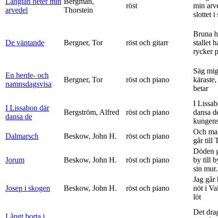
Längtan heter min
Bergman,
röst
min arv
arvedel
Thorstein
slottet i 
Bruna h
De väntande
Bergner, Tor
röst och gitarr
stallet 
rycker p
Säg mig
En herde- och
Bergner, Tor
röst och piano
käraste,
namnsdagsvisa
betar
I Lissa
I Lissabon där
Bergström, Alfred
röst och piano
dansa d
dansa de
kungens 
Och ma
Dalmarsch
Beskow, John H.
röst och piano
går till
Döden g
Jorum
Beskow, John H.
röst och piano
by till 
sin mur.
Jag går
Josep i skogen
Beskow, John H.
röst och piano
nöt i V
löt
Det dra
Långt borta i