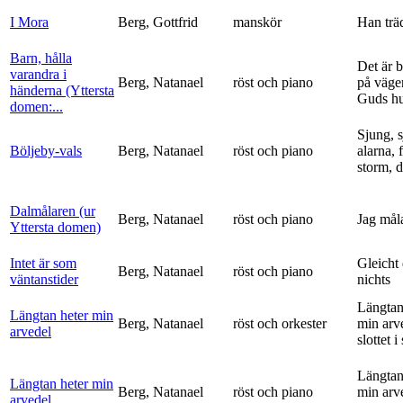
I Mora
Berg, Gottfrid
manskör
Han trä
Barn, hålla
Det är 
varandra i
Berg, Natanael
röst och piano
på vägen
händerna (Yttersta
Guds h
domen:...
Sjung, s
Böljeby-vals
Berg, Natanael
röst och piano
alarna, 
storm, d
Dalmålaren (ur
Berg, Natanael
röst och piano
Jag mål
Yttersta domen)
Intet är som
Gleicht
Berg, Natanael
röst och piano
väntanstider
nichts
Längtan
Längtan heter min
Berg, Natanael
röst och orkester
min arv
arvedel
slottet i 
Längtan
Längtan heter min
Berg, Natanael
röst och piano
min arv
arvedel