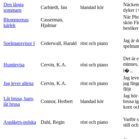
Den långa
Näckens
Carlstedt, Jan
blandad kör
sommarn
dyker i
När Ph
Blommornas
Casserman,
skön Fl
kärlek
Hjalmar
besöker
Jag är 
Spelmansvisor I
Cederwall, Harald
röst och piano
spelma
Det är ej
minnes,
Humlevisa
Cervin, K.A.
röst och piano
l�...
Jag leve
Jag lever allena
Cervin, K.A.
röst och piano
jag fing
flöjt
Jag hör 
Låt brusa, barn,
Connor, Herbert
blandad kör
brusa i
låt brusa
korn och
Varför si
Aspåkers-polska
Dahl, Regin
röst och piano
still och