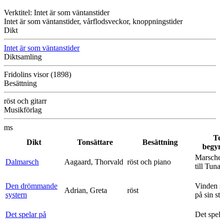
Verktitel: Intet är som väntanstider
Intet är som väntanstider, vårflodsveckor, knoppningstider
Dikt
Intet är som väntanstider
Diktsamling
Fridolins visor (1898)
Besättning
röst och gitarr
Musikförlag
ms
T
Dikt
Tonsättare
Besättning
begy
Marsche
Dalmarsch
Aagaard, Thorvald
röst och piano
till Tun
Den drömmande
Vinden 
Adrian, Greta
röst
systern
på sin s
Det spelar på
Det spe