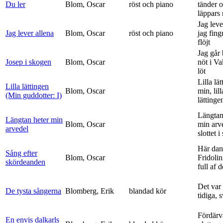
Du ler
Blom, Oscar
röst och piano
tänder 
läppars 
Jag leve
Jag lever allena
Blom, Oscar
röst och piano
jag fing
flöjt
Jag går
Josep i skogen
Blom, Oscar
nöt i V
löt
Lilla lä
Lilla lättingen
Blom, Oscar
min, lill
(Min guddotter: I)
lättinge
Längtan
Längtan heter min
Blom, Oscar
min arv
arvedel
slottet i 
Här dan
Sång efter
Blom, Oscar
Fridolin
skördeanden
full af d
Det var
De tysta sångerna
Blomberg, Erik
blandad kör
tidiga, 
Fördärv
En envis dalkarls