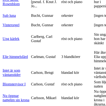
[pseud. f. Knut J.
röst och piano
hur i
Rosenblom
Jo...
pappers
Sub luna
Bucht, Gunnar
orkester
[ingen t
Vinterorgel
Bucht, Gunnar
orkester
[ingen t
Sin ung
Carlberg, Carl
Ung kärlek
röst och piano
hon har
Gustaf
skänkt
Här åke
Elie himmelsfärd
Carlman, Gustaf
3 blandkörer
Elia upp 
himmele
Intet är
Intet är som
Carlson, Bengt
blandad kör
väntanst
väntanstider
vårflods
Som lilj
Blomstervisor I
Carlson, Gustaf
röst och piano
natten
Nu öpp
Nu öppnar
nattglim
Carlsson, Mikael
blandad kör
nattglim sin krona
krona i
åkrarna.