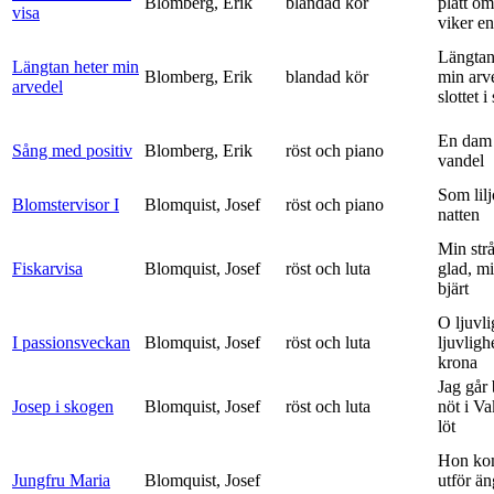
Blomberg, Erik
blandad kör
platt om
visa
viker en 
Längtan
Längtan heter min
Blomberg, Erik
blandad kör
min arv
arvedel
slottet i 
En dam 
Sång med positiv
Blomberg, Erik
röst och piano
vandel
Som lilj
Blomstervisor I
Blomquist, Josef
röst och piano
natten
Min strå
Fiskarvisa
Blomquist, Josef
röst och luta
glad, mi
bjärt
O ljuvli
I passionsveckan
Blomquist, Josef
röst och luta
ljuvligh
krona
Jag går
Josep i skogen
Blomquist, Josef
röst och luta
nöt i V
löt
Hon ko
Jungfru Maria
Blomquist, Josef
utför ä