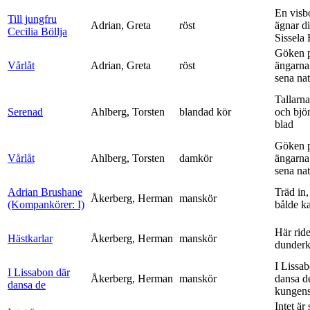
En visb
Till jungfru
Adrian, Greta
röst
ägnar di
Cecilia Böllja
Sissela B
Göken 
Vårlåt
Adrian, Greta
röst
ängarna 
sena nat
Tallarna
Serenad
Ahlberg, Torsten
blandad kör
och bjö
blad
Göken 
Vårlåt
Ahlberg, Torsten
damkör
ängarna 
sena nat
Adrian Brushane
Träd in,
Åkerberg, Herman
manskör
(Kompankörer: I)
bålde ka
Här ride
Hästkarlar
Åkerberg, Herman
manskör
dunderk
I Lissa
I Lissabon där
Åkerberg, Herman
manskör
dansa d
dansa de
kungens 
Intet är