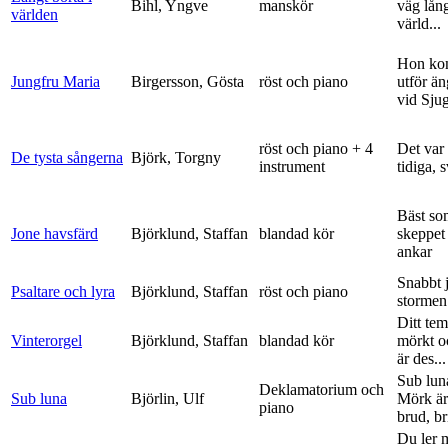
Bihl, Yngve
manskör
väg lång
världen
värld...
Hon ko
Jungfru Maria
Birgersson, Gösta
röst och piano
utför ä
vid Sju
röst och piano + 4
Det var
De tysta sångerna
Björk, Torgny
instrument
tidiga, 
Bäst so
Jone havsfärd
Björklund, Staffan
blandad kör
skeppet 
ankar
Snabbt 
Psaltare och lyra
Björklund, Staffan
röst och piano
stormen
Ditt tem
Vinterorgel
Björklund, Staffan
blandad kör
mörkt o
är des...
Sub lun
Deklamatorium och
Sub luna
Björlin, Ulf
Mörk är
piano
brud, br
Du ler 