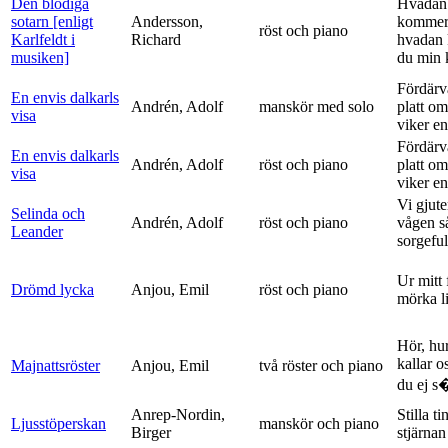
Den blodiga
Hvadan
sotarn [enligt
Andersson,
kommer
röst och piano
Karlfeldt i
Richard
hvadan
musiken]
du min k
Fördärv
En envis dalkarls
Andrén, Adolf
manskör med solo
platt om
visa
viker en 
Fördärv
En envis dalkarls
Andrén, Adolf
röst och piano
platt om
visa
viker en 
Vi gjute
Selinda och
Andrén, Adolf
röst och piano
vågen s
Leander
sorgeful
Ur mitt 
Drömd lycka
Anjou, Emil
röst och piano
mörka l
Hör, hu
kallar o
Majnattsröster
Anjou, Emil
två röster och piano
du ej s�
Anrep-Nordin,
Stilla ti
Ljusstöperskan
manskör och piano
Birger
stjärnan