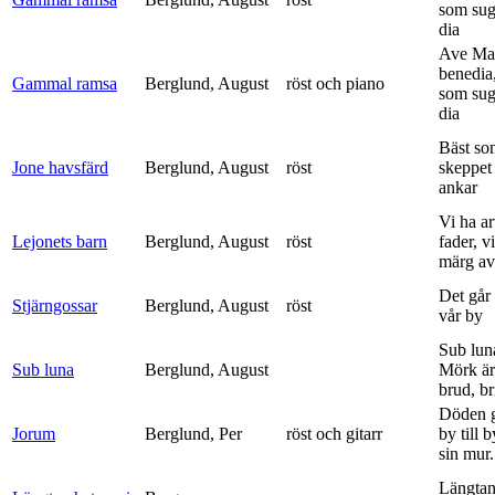
som sug
dia
Ave Mar
benedia
Gammal ramsa
Berglund, August
röst och piano
som sug
dia
Bäst so
Jone havsfärd
Berglund, August
röst
skeppet 
ankar
Vi ha ar
Lejonets barn
Berglund, August
röst
fader, v
märg av 
Det går e
Stjärngossar
Berglund, August
röst
vår by
Sub lun
Sub luna
Berglund, August
Mörk är
brud, br
Döden g
Jorum
Berglund, Per
röst och gitarr
by till 
sin mur.
Längtan