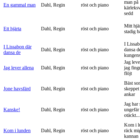
man på
En gammal man
Dahl, Regin
röst och piano
kärleks
sedd
Mitt hjä
Ett hjärta
Dahl, Regin
röst och piano
stadig b
I Lissa
I Lissabon där
Dahl, Regin
röst och piano
dansa d
dansa de
kungens 
Jag leve
Jag lever allena
Dahl, Regin
röst och piano
jag fing
flöjt
Bäst so
Jone havsfärd
Dahl, Regin
röst och piano
skeppet 
ankar
Jag har s
Kanske!
Dahl, Regin
röst och piano
ungefär 
otäckt...
Kom i l
Kom i lunden
Dahl, Regin
röst och piano
räck mi
kannan