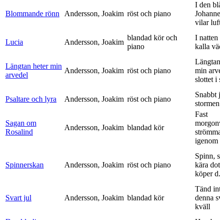
I den bl
Blommande rönn
Andersson, Joakim
röst och piano
Johanne
vilar luf
blandad kör och
I natten
Lucia
Andersson, Joakim
piano
kalla vä
Längtan
Längtan heter min
Andersson, Joakim
röst och piano
min arv
arvedel
slottet i 
Snabbt 
Psaltare och lyra
Andersson, Joakim
röst och piano
stormen
Fast
Sagan om
morgon
Andersson, Joakim
blandad kör
Rosalind
strömm
igenom 
Spinn, 
Spinnerskan
Andersson, Joakim
röst och piano
kära dot
köper d.
Tänd int
Svart jul
Andersson, Joakim
blandad kör
denna s
kväll