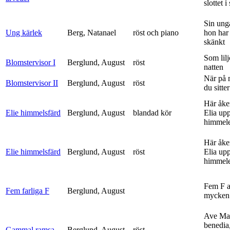
slottet i 
Sin ung
Ung kärlek
Berg, Natanael
röst och piano
hon har
skänkt
Som lilj
Blomstervisor I
Berglund, August
röst
natten
När på 
Blomstervisor II
Berglund, August
röst
du sitter
Här åke
Elie himmelsfärd
Berglund, August
blandad kör
Elia upp 
himmele
Här åke
Elie himmelsfärd
Berglund, August
röst
Elia upp 
himmele
Fem F 
Fem farliga F
Berglund, August
mycken 
Ave Mar
benedia
Gammal ramsa
Berglund, August
röst