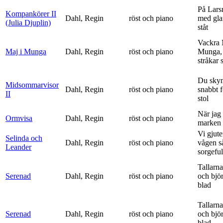
På Lars
Kompankörer II
Dahl, Regin
röst och piano
med gla
(Julia Djuplin)
ståt
Vackra 
Maj i Munga
Dahl, Regin
röst och piano
Munga, 
stråkar s
Du sky
Midsommarvisor
Dahl, Regin
röst och piano
snabbt 
II
stol
När jag 
Ormvisa
Dahl, Regin
röst och piano
marken 
Vi gjute
Selinda och
Dahl, Regin
röst och piano
vågen s
Leander
sorgeful
Tallarna
Serenad
Dahl, Regin
röst och piano
och bjö
blad
Tallarna
Serenad
Dahl, Regin
röst och piano
och bjö
blad