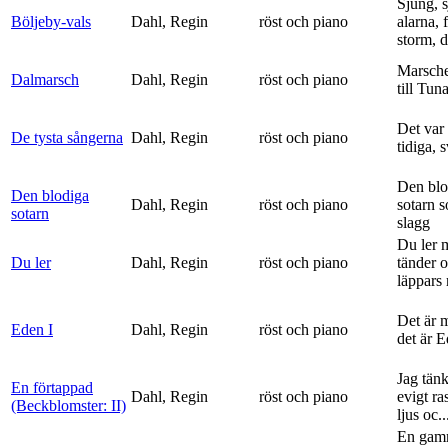
Sjung, s
Böljeby-vals
Dahl, Regin
röst och piano
alarna, 
storm, d
Marsche
Dalmarsch
Dahl, Regin
röst och piano
till Tun
Det var
De tysta sångerna
Dahl, Regin
röst och piano
tidiga, 
Den blo
Den blodiga
Dahl, Regin
röst och piano
sotarn 
sotarn
slagg
Du ler 
Du ler
Dahl, Regin
röst och piano
tänder 
läppars 
Det är 
Eden I
Dahl, Regin
röst och piano
det är 
Jag tän
En förtappad
Dahl, Regin
röst och piano
evigt ra
(Beckblomster: II)
ljus oc..
En gam