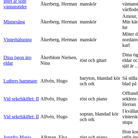
Intet är som
Åkerberg, Herman
manskör
väntanst
väntanstider
vårflods
Amour,
Minnesång
Åkerberg, Herman
manskör
Min kär
lur
Möter d
Vinterhälsning
Åkerberg, Herman
manskör
nordanv
karl
Dina ög
Dina ögon äro
Åkerblom Nielsen,
röst och gitarr
eldar o
eldar
Nina
själ är ..
baryton, blandad kör
Så stilla
Luthers hammare
Alfvén, Hugo
och ork
blad på
Offrand
Vid sekelskiftet: II
Alfvén, Hugo
röst och piano
seklens
Herran
I kvälla
sopran, blandad kör
Vid sekelskiftet: II
Alfvén, Hugo
vinters
och ork
stupa
Hon ko
Jungfru Maria
Alkman, Elsa
röst och piano
utför ä