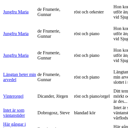
Hon ko
de Frumerie,
Jungfru Maria
röst och orkester
utför ä
Gunnar
vid Sju
Hon ko
de Frumerie,
Jungfru Maria
röst och piano
utför ä
Gunnar
vid Sju
Hon ko
de Frumerie,
Jungfru Maria
röst och piano
utför ä
Gunnar
vid Sju
Längtan
Längtan heter min
de Frumerie,
röst och piano
min arv
arvedel
Gunnar
slottet i 
Ditt tem
Vinterorgel
Dicander, Jörgen
röst och piano/orgel
mörkt o
är des...
Intet är
Intet är som
Dobrogosz, Steve
blandad kör
väntanst
väntanstider
vårflods
Här gångar i
Här gån