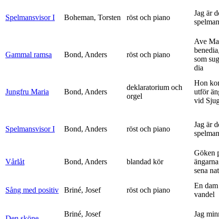
Jag är 
Spelmansvisor I
Boheman, Torsten
röst och piano
spelma
Ave Mar
benedia
Gammal ramsa
Bond, Anders
röst och piano
som sug
dia
Hon ko
deklaratorium och
Jungfru Maria
Bond, Anders
utför ä
orgel
vid Sju
Jag är 
Spelmansvisor I
Bond, Anders
röst och piano
spelma
Göken 
Vårlåt
Bond, Anders
blandad kör
ängarna 
sena nat
En dam 
Sång med positiv
Briné, Josef
röst och piano
vandel
Briné, Josef
Jag min
Den sköne