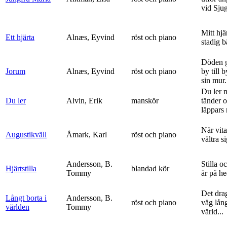
vid Sju
Mitt hjä
Ett hjärta
Alnæs, Eyvind
röst och piano
stadig b
Döden g
Jorum
Alnæs, Eyvind
röst och piano
by till 
sin mur.
Du ler 
Du ler
Alvin, Erik
manskör
tänder 
läppars 
När vit
Augustikväll
Åmark, Karl
röst och piano
vältra s
Andersson, B.
Stilla o
Hjärtstilla
blandad kör
Tommy
är på h
Det dra
Långt borta i
Andersson, B.
röst och piano
väg lång
världen
Tommy
värld...