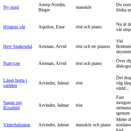
Anrep-Nordin,
Du nor
Ny nord
manskör
Birger
friska a
Nu är de
Höstens vår
Aquilon, Enar
röst och piano
vår uts
Vid
Herr Snakendal
Arnman, Arvid
röst och tre pianon
Brittmäs
skymnin
Över di
Nattyxne
Arnman, Arvid
röst och piano
älskogs
Det dra
Långt borta i
Arvinder, Jalmar
röst
väg lång
världen
värld...
Fast
Sagan om
morgon
Arvinder, Jalmar
röst
Rosalind
strömma
igenom 
Möter d
Vinterhälsning
Arvinder, Jalmar
manskör och piano
nordanv
karl