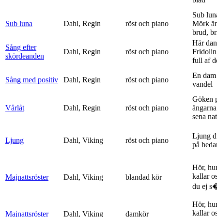
Sub lun
Sub luna
Dahl, Regin
röst och piano
Mörk är
brud, br
Här dan
Sång efter
Dahl, Regin
röst och piano
Fridolin
skördeanden
full af d
En dam 
Sång med positiv
Dahl, Regin
röst och piano
vandel
Göken 
Vårlåt
Dahl, Regin
röst och piano
ängarna 
sena nat
Ljung d
Ljung
Dahl, Viking
röst och piano
på heda
Hör, hu
kallar o
Majnattsröster
Dahl, Viking
blandad kör
du ej s�
Hör, hu
kallar o
Majnattsröster
Dahl, Viking
damkör