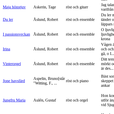
Jag tala
Maja hönstjuv
Askerin, Tage
röst och gitarr
varifrå
Du ler 
Du ler
Åslund, Robert
röst och ensemble
tänder 
läppars 
O ljuvli
I passionsveckan
Åslund, Robert
röst och ensemble
ljuvligh
krona
Vågen ä
Irina
Åslund, Robert
röst och ensemble
och och
gå, o I..
Ditt tem
Vinterorgel
Åslund, Robert
röst och ensemble
mörkt o
är des...
Bäst so
Aspelin, Bruno[står
Jone havsfärd
röst och piano
skeppet 
"Witting, F., ...
ankar
Hon ko
Jungfru Maria
Aulén, Gustaf
röst och orgel
utför ä
vid Sju