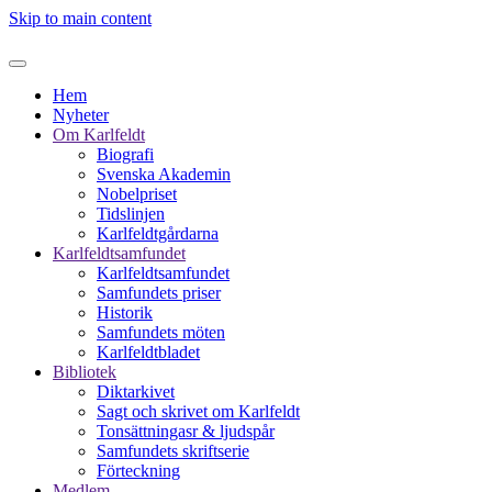
Skip to main content
Hem
Nyheter
Om Karlfeldt
Biografi
Svenska Akademin
Nobelpriset
Tidslinjen
Karlfeldtgårdarna
Karlfeldtsamfundet
Karlfeldtsamfundet
Samfundets priser
Historik
Samfundets möten
Karlfeldtbladet
Bibliotek
Diktarkivet
Sagt och skrivet om Karlfeldt
Tonsättningasr & ljudspår
Samfundets skriftserie
Förteckning
Medlem