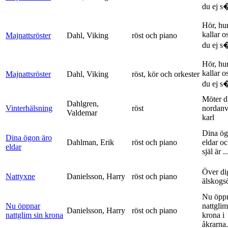
du ej s�
Hör, hu
kallar o
Majnattsröster
Dahl, Viking
röst och piano
du ej s�
Hör, hu
kallar o
Majnattsröster
Dahl, Viking
röst, kör och orkester
du ej s�
Möter d
Dahlgren,
Vinterhälsning
röst
nordanv
Valdemar
karl
Dina ög
Dina ögon äro
Dahlman, Erik
röst och piano
eldar o
eldar
själ är ..
Över di
Nattyxne
Danielsson, Harry
röst och piano
älskogs
Nu öpp
Nu öppnar
nattglim
Danielsson, Harry
röst och piano
nattglim sin krona
krona i
åkrarna.