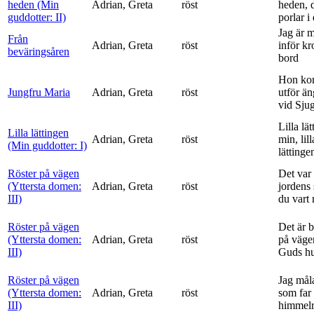
heden (Min
Adrian, Greta
röst
heden, 
guddotter: II)
porlar i
Jag är 
Från
Adrian, Greta
röst
inför k
beväringsåren
bord
Hon ko
Jungfru Maria
Adrian, Greta
röst
utför ä
vid Sju
Lilla lä
Lilla lättingen
Adrian, Greta
röst
min, lill
(Min guddotter: I)
lättinge
Röster på vägen
Det var 
(Yttersta domen:
Adrian, Greta
röst
jordens 
III)
du vart 
Röster på vägen
Det är 
(Yttersta domen:
Adrian, Greta
röst
på vägen
III)
Guds h
Röster på vägen
Jag mål
(Yttersta domen:
Adrian, Greta
röst
som far t
III)
himmelr