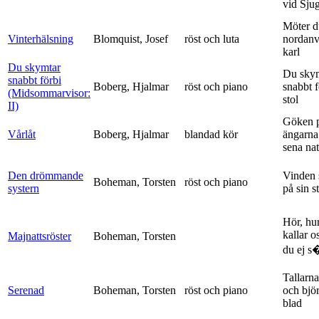
vid Sju
Möter d
Vinterhälsning
Blomquist, Josef
röst och luta
nordanv
karl
Du skymtar
Du sky
snabbt förbi
Boberg, Hjalmar
röst och piano
snabbt 
(Midsommarvisor:
stol
II)
Göken 
Vårlåt
Boberg, Hjalmar
blandad kör
ängarna 
sena nat
Den drömmande
Vinden 
Boheman, Torsten
röst och piano
systern
på sin s
Hör, hu
kallar o
Majnattsröster
Boheman, Torsten
du ej s�
Tallarna
Serenad
Boheman, Torsten
röst och piano
och bjö
blad