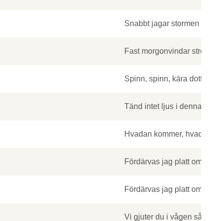
Snabbt jagar stormen våra 
Fast morgonvindar strömma
Spinn, spinn, kära dotter, ja
Tänd intet ljus i denna svart
Hvadan kommer, hvadan ko
Fördärvas jag platt om jag vi
Fördärvas jag platt om jag vi
Vi gjuter du i vågen så sorge