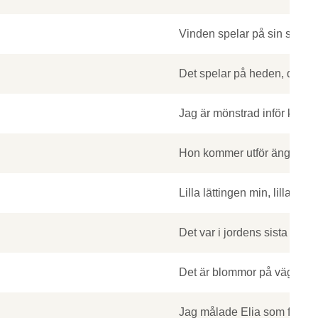
Vinden spelar på sin sträng
Det spelar på heden, det por
Jag är mönstrad inför krona
Hon kommer utför ängarna 
Lilla lättingen min, lilla lätt
Det var i jordens sista vår du
Det är blommor på vägen ti
Jag målade Elia som far till