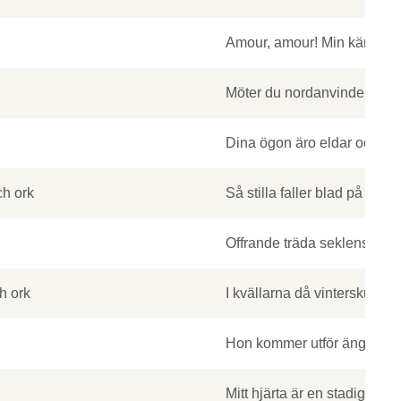
Amour, amour! Min kärlek är
Möter du nordanvinden, kar
Dina ögon äro eldar och min 
ch ork
Så stilla faller blad på blad
Offrande träda seklens mör 
h ork
I kvällarna då vinterskuggor
Hon kommer utför ängarna 
Mitt hjärta är en stadig bälg