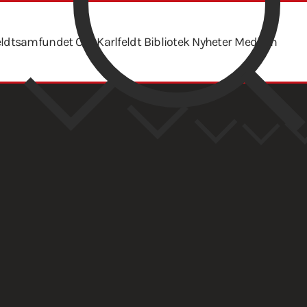
eldtsamfundet
Om Karlfeldt
Bibliotek
Nyheter
Medlem