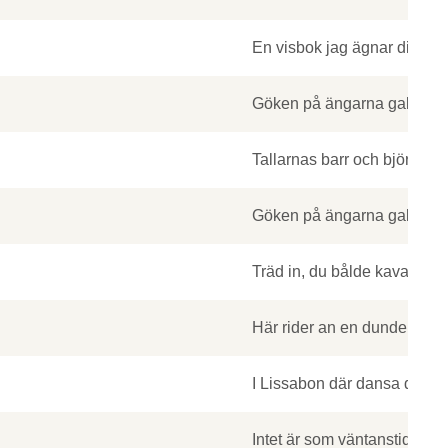
En visbok jag ägnar dig, Siss
Göken på ängarna gal i sen
Tallarnas barr och björkarn
Göken på ängarna gal i sen
Träd in, du bålde kavaljer
Här rider an en dunderkarl
I Lissabon där dansa de på 
Intet är som väntanstider, vå