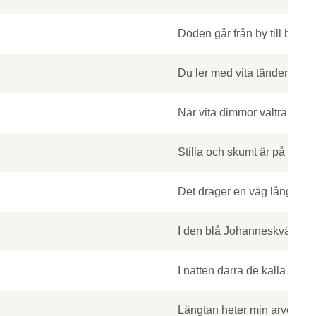
Döden går från by till by med
Du ler med vita tänder och l
När vita dimmor vältra sig
Stilla och skumt är på hede
Det drager en väg långt borta
I den blå Johanneskvällen vil
I natten darra de kalla väde
Längtan heter min arvedel, sl