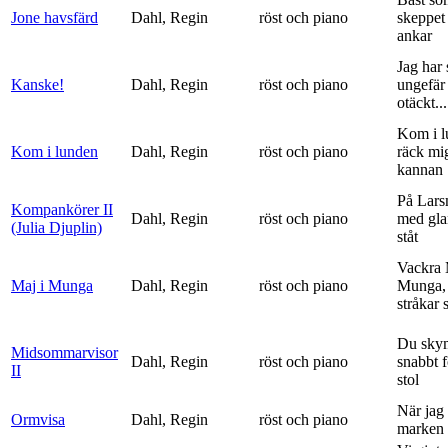
Jone havsfärd
Dahl, Regin
röst och piano
skeppet 
ankar
Jag har s
Kanske!
Dahl, Regin
röst och piano
ungefär 
otäckt...
Kom i l
Kom i lunden
Dahl, Regin
röst och piano
räck mi
kannan
På Lars
Kompankörer II
Dahl, Regin
röst och piano
med gla
(Julia Djuplin)
ståt
Vackra 
Maj i Munga
Dahl, Regin
röst och piano
Munga, 
stråkar s
Du sky
Midsommarvisor
Dahl, Regin
röst och piano
snabbt 
II
stol
När jag 
Ormvisa
Dahl, Regin
röst och piano
marken 