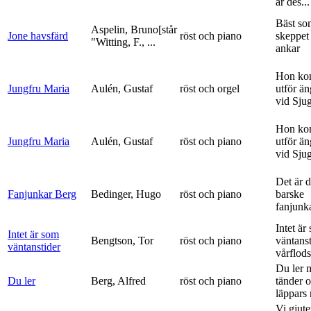
är des...
Bäst so
Aspelin, Bruno[står
Jone havsfärd
röst och piano
skeppet 
"Witting, F., ...
ankar
Hon ko
Jungfru Maria
Aulén, Gustaf
röst och orgel
utför ä
vid Sju
Hon ko
Jungfru Maria
Aulén, Gustaf
röst och piano
utför ä
vid Sju
Det är 
Fanjunkar Berg
Bedinger, Hugo
röst och piano
barske
fanjunk
Intet är
Intet är som
Bengtson, Tor
röst och piano
väntanst
väntanstider
vårflods
Du ler 
Du ler
Berg, Alfred
röst och piano
tänder 
läppars 
Vi gjute