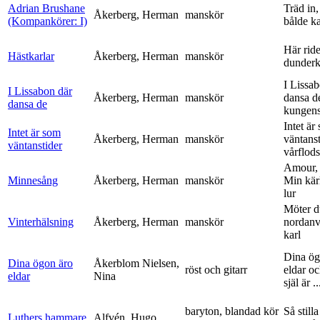
Adrian Brushane
Träd in,
Åkerberg, Herman
manskör
(Kompankörer: I)
bålde ka
Här ride
Hästkarlar
Åkerberg, Herman
manskör
dunderk
I Lissa
I Lissabon där
Åkerberg, Herman
manskör
dansa d
dansa de
kungens 
Intet är
Intet är som
Åkerberg, Herman
manskör
väntanst
väntanstider
vårflods
Amour,
Minnesång
Åkerberg, Herman
manskör
Min kär
lur
Möter d
Vinterhälsning
Åkerberg, Herman
manskör
nordanv
karl
Dina ög
Dina ögon äro
Åkerblom Nielsen,
röst och gitarr
eldar o
eldar
Nina
själ är ..
baryton, blandad kör
Så stilla
Luthers hammare
Alfvén, Hugo