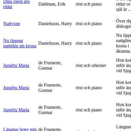
Dina ögon äro
Dahlman, Erik
röst och piano
eldar o
eldar
själ är ..
Över di
Nattyxne
Danielsson, Harry
röst och piano
älskogs
Nu öpp
Nu öppnar
nattglim
Danielsson, Harry
röst och piano
nattglim sin krona
krona i
åkrarna.
Hon ko
de Frumerie,
Jungfru Maria
röst och orkester
utför ä
Gunnar
vid Sju
Hon ko
de Frumerie,
Jungfru Maria
röst och piano
utför ä
Gunnar
vid Sju
Hon ko
de Frumerie,
Jungfru Maria
röst och piano
utför ä
Gunnar
vid Sju
Längtan
Längtan heter min
de Frumerie,