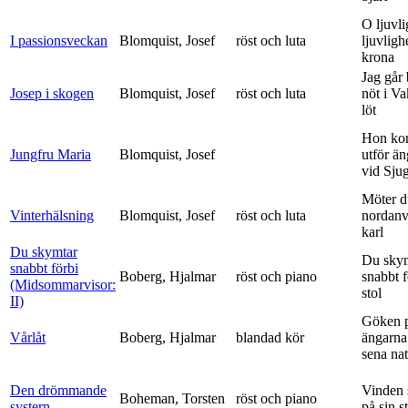
O ljuvli
I passionsveckan
Blomquist, Josef
röst och luta
ljuvligh
krona
Jag går
Josep i skogen
Blomquist, Josef
röst och luta
nöt i V
löt
Hon ko
Jungfru Maria
Blomquist, Josef
utför ä
vid Sju
Möter d
Vinterhälsning
Blomquist, Josef
röst och luta
nordanv
karl
Du skymtar
Du sky
snabbt förbi
Boberg, Hjalmar
röst och piano
snabbt 
(Midsommarvisor:
stol
II)
Göken 
Vårlåt
Boberg, Hjalmar
blandad kör
ängarna 
sena nat
Den drömmande
Vinden 
Boheman, Torsten
röst och piano
systern
på sin s