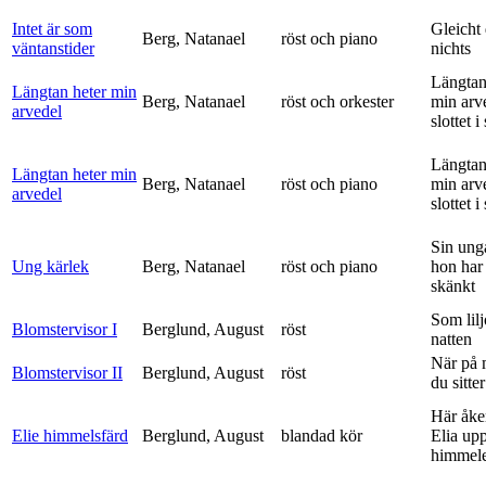
Intet är som
Gleicht
Berg, Natanael
röst och piano
väntanstider
nichts
Längtan
Längtan heter min
Berg, Natanael
röst och orkester
min arv
arvedel
slottet i 
Längtan
Längtan heter min
Berg, Natanael
röst och piano
min arv
arvedel
slottet i 
Sin ung
Ung kärlek
Berg, Natanael
röst och piano
hon har
skänkt
Som lilj
Blomstervisor I
Berglund, August
röst
natten
När på 
Blomstervisor II
Berglund, August
röst
du sitter
Här åke
Elie himmelsfärd
Berglund, August
blandad kör
Elia upp 
himmele