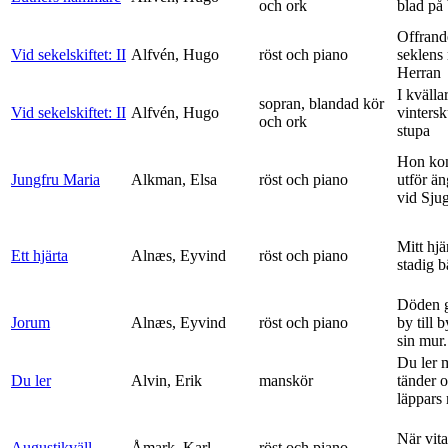
och ork
blad på
Offrand
Vid sekelskiftet: II
Alfvén, Hugo
röst och piano
seklens
Herran
I kvälla
sopran, blandad kör
Vid sekelskiftet: II
Alfvén, Hugo
vinters
och ork
stupa
Hon ko
Jungfru Maria
Alkman, Elsa
röst och piano
utför ä
vid Sju
Mitt hjä
Ett hjärta
Alnæs, Eyvind
röst och piano
stadig b
Döden g
Jorum
Alnæs, Eyvind
röst och piano
by till 
sin mur.
Du ler 
Du ler
Alvin, Erik
manskör
tänder 
läppars 
När vit
Augustikväll
Åmark, Karl
röst och piano