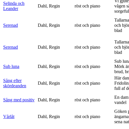
Vi gjute
Selinda och
Dahl, Regin
röst och piano
vågen s
Leander
sorgeful
Tallarna
Serenad
Dahl, Regin
röst och piano
och bjö
blad
Tallarna
Serenad
Dahl, Regin
röst och piano
och bjö
blad
Sub lun
Sub luna
Dahl, Regin
röst och piano
Mörk är
brud, br
Här dan
Sång efter
Dahl, Regin
röst och piano
Fridolin
skördeanden
full af d
En dam 
Sång med positiv
Dahl, Regin
röst och piano
vandel
Göken 
Vårlåt
Dahl, Regin
röst och piano
ängarna 
sena nat