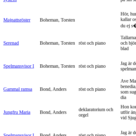
Hör, hu
kallar o
Majnattsröster
Boheman, Torsten
du ej s�
Tallarna
Serenad
Boheman, Torsten
röst och piano
och bjö
blad
Jag är 
Spelmansvisor I
Boheman, Torsten
röst och piano
spelma
Ave Mar
benedia
Gammal ramsa
Bond, Anders
röst och piano
som sug
dia
Hon ko
deklaratorium och
Jungfru Maria
Bond, Anders
utför ä
orgel
vid Sju
Jag är 
Spelmansvisor I
Bond, Anders
röst och piano