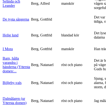
Selinda och
Berg, Alfred
manskör
vågen s
Leander
sorgeful
Det var
De tysta sångerna
Berg, Gottfrid
tidiga, 
Det lyse
Helig lund
Berg, Gottfrid
blandad kör
dalarna
I Mora
Berg, Gottfrid
manskör
Han trä
Barn, hålla
Det är 
varandra i
Berg, Natanael
röst och piano
på vägen
händerna (Yttersta
Guds h
domen:...
Sjung, s
Böljeby-vals
Berg, Natanael
röst och piano
alarna, 
storm, d
Dalmålaren (ur
Berg, Natanael
röst och piano
Jag mål
Yttersta domen)