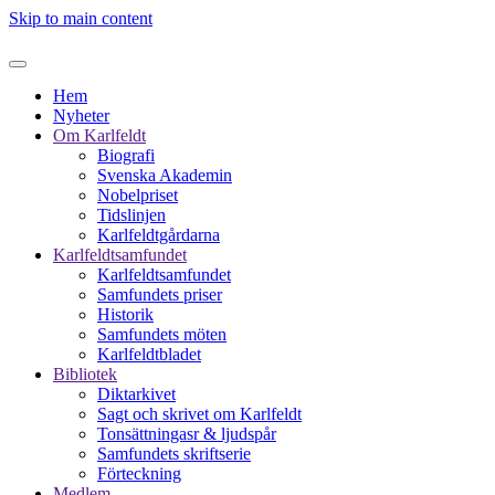
Skip to main content
Hem
Nyheter
Om Karlfeldt
Biografi
Svenska Akademin
Nobelpriset
Tidslinjen
Karlfeldtgårdarna
Karlfeldtsamfundet
Karlfeldtsamfundet
Samfundets priser
Historik
Samfundets möten
Karlfeldtbladet
Bibliotek
Diktarkivet
Sagt och skrivet om Karlfeldt
Tonsättningasr & ljudspår
Samfundets skriftserie
Förteckning
Medlem