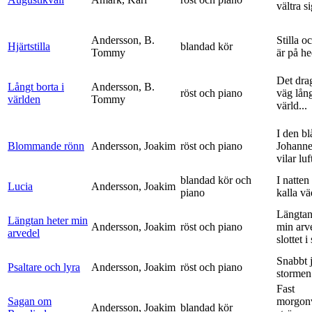
vältra s
Andersson, B.
Stilla o
Hjärtstilla
blandad kör
Tommy
är på h
Det dra
Långt borta i
Andersson, B.
röst och piano
väg lång
världen
Tommy
värld...
I den bl
Blommande rönn
Andersson, Joakim
röst och piano
Johanne
vilar luf
blandad kör och
I natten
Lucia
Andersson, Joakim
piano
kalla vä
Längtan
Längtan heter min
Andersson, Joakim
röst och piano
min arv
arvedel
slottet i 
Snabbt 
Psaltare och lyra
Andersson, Joakim
röst och piano
stormen
Fast
Sagan om
morgon
Andersson, Joakim
blandad kör