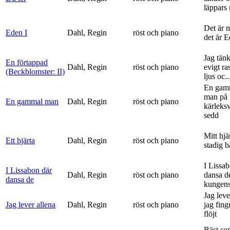
läppars 
Det är 
Eden I
Dahl, Regin
röst och piano
det är 
Jag tän
En förtappad
Dahl, Regin
röst och piano
evigt ra
(Beckblomster: II)
ljus oc..
En gam
man på
En gammal man
Dahl, Regin
röst och piano
kärleks
sedd
Mitt hjä
Ett hjärta
Dahl, Regin
röst och piano
stadig b
I Lissa
I Lissabon där
Dahl, Regin
röst och piano
dansa d
dansa de
kungens 
Jag leve
Jag lever allena
Dahl, Regin
röst och piano
jag fing
flöjt
Bäst so