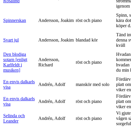
Rosalind
strömm
igenom 
Spinn, 
Spinnerskan
Andersson, Joakim
röst och piano
kära dot
köper d.
Tänd int
Svart jul
Andersson, Joakim
blandad kör
denna s
kväll
Den blodiga
Hvadan
sotarn [enligt
Andersson,
kommer
röst och piano
Karlfeldt i
Richard
hvadan
musiken]
du min k
Fördärv
En envis dalkarls
Andrén, Adolf
manskör med solo
platt om
visa
viker en 
Fördärv
En envis dalkarls
Andrén, Adolf
röst och piano
platt om
visa
viker en 
Vi gjute
Selinda och
Andrén, Adolf
röst och piano
vågen s
Leander
sorgeful