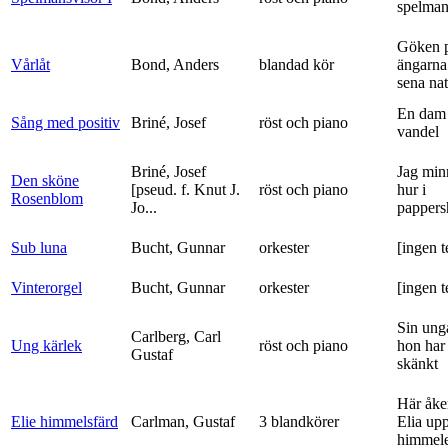
spelma
Göken 
Vårlåt
Bond, Anders
blandad kör
ängarna 
sena nat
En dam 
Sång med positiv
Briné, Josef
röst och piano
vandel
Briné, Josef
Jag min
Den sköne
[pseud. f. Knut J.
röst och piano
hur i
Rosenblom
Jo...
pappers
Sub luna
Bucht, Gunnar
orkester
[ingen t
Vinterorgel
Bucht, Gunnar
orkester
[ingen t
Sin ung
Carlberg, Carl
Ung kärlek
röst och piano
hon har
Gustaf
skänkt
Här åke
Elie himmelsfärd
Carlman, Gustaf
3 blandkörer
Elia upp 
himmele