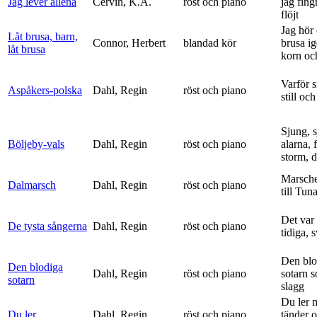
Jag lever allena
Cervin, K.A.
röst och piano
jag fing
flöjt
Jag hör 
Låt brusa, barn,
Connor, Herbert
blandad kör
brusa i
låt brusa
korn och
Varför si
Aspåkers-polska
Dahl, Regin
röst och piano
still och
Sjung, s
Böljeby-vals
Dahl, Regin
röst och piano
alarna, 
storm, d
Marsche
Dalmarsch
Dahl, Regin
röst och piano
till Tun
Det var
De tysta sångerna
Dahl, Regin
röst och piano
tidiga, 
Den blo
Den blodiga
Dahl, Regin
röst och piano
sotarn 
sotarn
slagg
Du ler 
Du ler
Dahl, Regin
röst och piano
tänder 