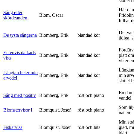
slottet i 
Här dan
Sång efter
Blom, Oscar
Fridolin
skördeanden
full af d
Det var
De tysta sångerna
Blomberg, Erik
blandad kör
tidiga, 
Fördärv
En envis dalkarls
Blomberg, Erik
blandad kör
platt om
visa
viker en 
Längtan
Längtan heter min
Blomberg, Erik
blandad kör
min arv
arvedel
slottet i 
En dam 
Sång med positiv
Blomberg, Erik
röst och piano
vandel
Som lilj
Blomstervisor I
Blomquist, Josef
röst och piano
natten
Min strå
Fiskarvisa
Blomquist, Josef
röst och luta
glad, mi
bjärt