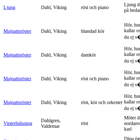
Ljung d
Ljung
Dahl, Viking
röst och piano
på heda
Hör, hu
kallar o
Majnattsröster
Dahl, Viking
blandad kör
du ej s�
Hör, hu
kallar o
Majnattsröster
Dahl, Viking
damkör
du ej s�
Hör, hu
kallar o
Majnattsröster
Dahl, Viking
röst och piano
du ej s�
Hör, hu
kallar o
Majnattsröster
Dahl, Viking
röst, kör och orkester
du ej s�
Möter d
Dahlgren,
Vinterhälsning
röst
nordanv
Valdemar
karl
Dina ög