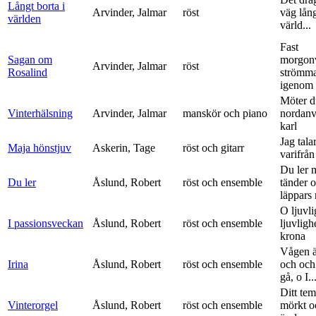
Långt borta i
Arvinder, Jalmar
röst
väg lång
världen
värld...
Fast
Sagan om
morgon
Arvinder, Jalmar
röst
Rosalind
strömma
igenom 
Möter d
Vinterhälsning
Arvinder, Jalmar
manskör och piano
nordanv
karl
Jag tala
Maja hönstjuv
Askerin, Tage
röst och gitarr
varifrå
Du ler 
Du ler
Åslund, Robert
röst och ensemble
tänder 
läppars 
O ljuvli
I passionsveckan
Åslund, Robert
röst och ensemble
ljuvligh
krona
Vågen ä
Irina
Åslund, Robert
röst och ensemble
och och
gå, o I..
Ditt tem
Vinterorgel
Åslund, Robert
röst och ensemble
mörkt o