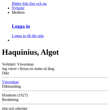
Bilder från förr och nu
Nyheter
Medlem
Logga in
Logga in till din sida
Haquinius, Algot
Verktitel: Väverskan
Jag väver i flossa en matta så lång
Dikt
Väverskan
Diktsamling
Hösthorn (1927)
Besättning
röst och orkester