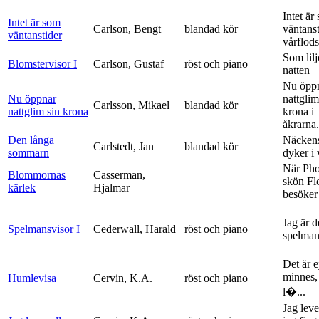
Intet är
Intet är som
Carlson, Bengt
blandad kör
väntanst
väntanstider
vårflods
Som lilj
Blomstervisor I
Carlson, Gustaf
röst och piano
natten
Nu öpp
Nu öppnar
nattglim
Carlsson, Mikael
blandad kör
nattglim sin krona
krona i
åkrarna.
Den långa
Näckens
Carlstedt, Jan
blandad kör
sommarn
dyker i
När Ph
Blommornas
Casserman,
skön Fl
kärlek
Hjalmar
besöker
Jag är 
Spelmansvisor I
Cederwall, Harald
röst och piano
spelma
Det är ej
minnes,
Humlevisa
Cervin, K.A.
röst och piano
l�...
Jag leve