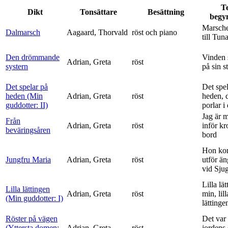
T
Dikt
Tonsättare
Besättning
begy
Marsche
Dalmarsch
Aagaard, Thorvald
röst och piano
till Tun
Den drömmande
Vinden 
Adrian, Greta
röst
systern
på sin s
Det spelar på
Det spe
heden (Min
Adrian, Greta
röst
heden, 
guddotter: II)
porlar i
Jag är 
Från
Adrian, Greta
röst
inför k
beväringsåren
bord
Hon ko
Jungfru Maria
Adrian, Greta
röst
utför ä
vid Sju
Lilla lä
Lilla lättingen
Adrian, Greta
röst
min, lill
(Min guddotter: I)
lättinge
Röster på vägen
Det var 
(Yttersta domen:
Adrian, Greta
röst
jordens 