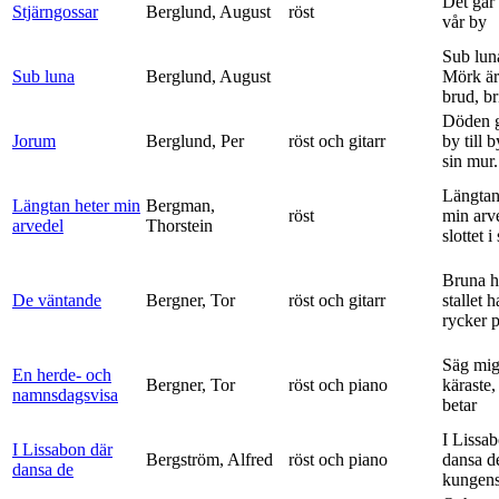
Det går e
Stjärngossar
Berglund, August
röst
vår by
Sub lun
Sub luna
Berglund, August
Mörk är
brud, br
Döden g
Jorum
Berglund, Per
röst och gitarr
by till 
sin mur.
Längtan
Längtan heter min
Bergman,
röst
min arv
arvedel
Thorstein
slottet i 
Bruna h
De väntande
Bergner, Tor
röst och gitarr
stallet 
rycker p
Säg mig
En herde- och
Bergner, Tor
röst och piano
käraste,
namnsdagsvisa
betar
I Lissa
I Lissabon där
Bergström, Alfred
röst och piano
dansa d
dansa de
kungens 