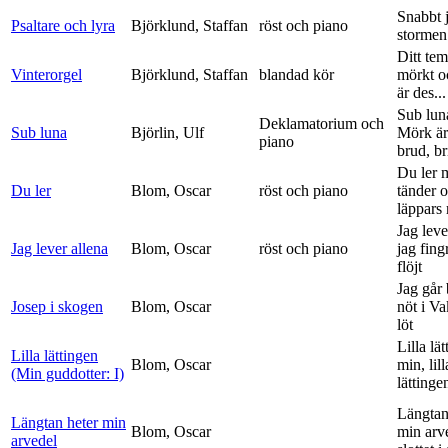
Snabbt 
Psaltare och lyra
Björklund, Staffan
röst och piano
stormen
Ditt tem
Vinterorgel
Björklund, Staffan
blandad kör
mörkt o
är des...
Sub lun
Deklamatorium och
Sub luna
Björlin, Ulf
Mörk är
piano
brud, br
Du ler 
Du ler
Blom, Oscar
röst och piano
tänder 
läppars 
Jag leve
Jag lever allena
Blom, Oscar
röst och piano
jag fing
flöjt
Jag går
Josep i skogen
Blom, Oscar
nöt i V
löt
Lilla lä
Lilla lättingen
Blom, Oscar
min, lill
(Min guddotter: I)
lättinge
Längtan
Längtan heter min
Blom, Oscar
min arv
arvedel