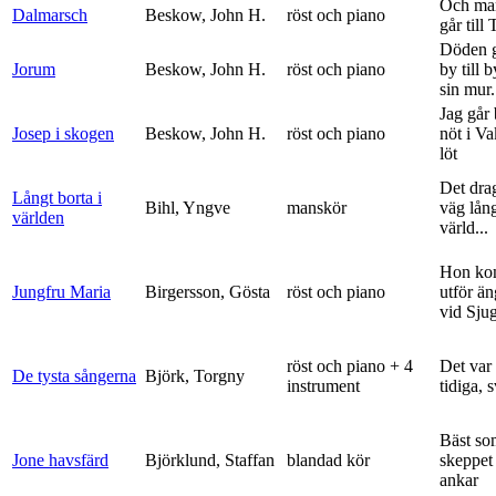
Och ma
Dalmarsch
Beskow, John H.
röst och piano
går till
Döden g
Jorum
Beskow, John H.
röst och piano
by till 
sin mur.
Jag går
Josep i skogen
Beskow, John H.
röst och piano
nöt i V
löt
Det dra
Långt borta i
Bihl, Yngve
manskör
väg lång
världen
värld...
Hon ko
Jungfru Maria
Birgersson, Gösta
röst och piano
utför ä
vid Sju
röst och piano + 4
Det var
De tysta sångerna
Björk, Torgny
instrument
tidiga, 
Bäst so
Jone havsfärd
Björklund, Staffan
blandad kör
skeppet 
ankar