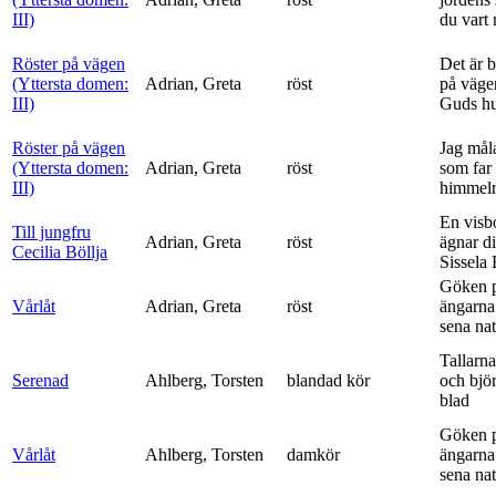
III)
du vart 
Röster på vägen
Det är 
(Yttersta domen:
Adrian, Greta
röst
på vägen
III)
Guds h
Röster på vägen
Jag mål
(Yttersta domen:
Adrian, Greta
röst
som far t
III)
himmelr
En visb
Till jungfru
Adrian, Greta
röst
ägnar di
Cecilia Böllja
Sissela B
Göken 
Vårlåt
Adrian, Greta
röst
ängarna 
sena nat
Tallarna
Serenad
Ahlberg, Torsten
blandad kör
och bjö
blad
Göken 
Vårlåt
Ahlberg, Torsten
damkör
ängarna 
sena nat