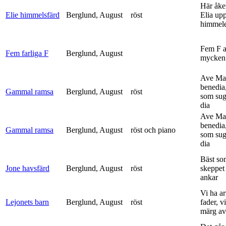
Här åke
Elie himmelsfärd
Berglund, August
röst
Elia upp 
himmele
Fem F 
Fem farliga F
Berglund, August
mycken 
Ave Mar
benedia
Gammal ramsa
Berglund, August
röst
som sug
dia
Ave Mar
benedia
Gammal ramsa
Berglund, August
röst och piano
som sug
dia
Bäst so
Jone havsfärd
Berglund, August
röst
skeppet 
ankar
Vi ha ar
Lejonets barn
Berglund, August
röst
fader, v
märg av 