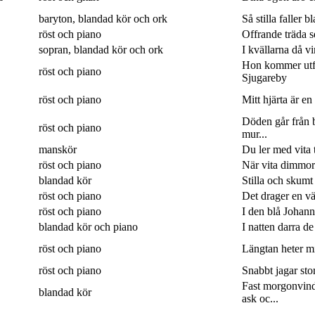
baryton, blandad kör och ork
Så stilla faller b
röst och piano
Offrande träda 
sopran, blandad kör och ork
I kvällarna då v
Hon kommer utf
röst och piano
Sjugareby
röst och piano
Mitt hjärta är en
Döden går från b
röst och piano
mur...
manskör
Du ler med vita 
röst och piano
När vita dimmor 
blandad kör
Stilla och skumt
röst och piano
Det drager en väg
röst och piano
I den blå Johanne
blandad kör och piano
I natten darra de
röst och piano
Längtan heter min
röst och piano
Snabbt jagar sto
Fast morgonvin
blandad kör
ask oc...