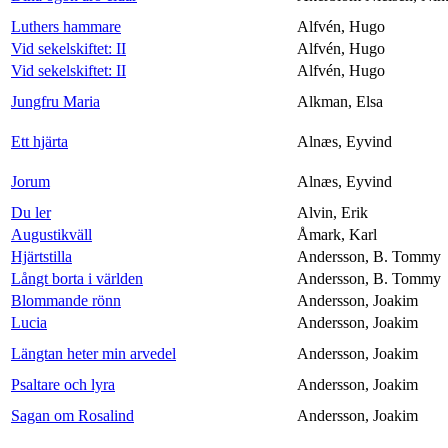
Luthers hammare
Alfvén, Hugo
Vid sekelskiftet: II
Alfvén, Hugo
Vid sekelskiftet: II
Alfvén, Hugo
Jungfru Maria
Alkman, Elsa
Ett hjärta
Alnæs, Eyvind
Jorum
Alnæs, Eyvind
Du ler
Alvin, Erik
Augustikväll
Åmark, Karl
Hjärtstilla
Andersson, B. Tommy
Långt borta i världen
Andersson, B. Tommy
Blommande rönn
Andersson, Joakim
Lucia
Andersson, Joakim
Längtan heter min arvedel
Andersson, Joakim
Psaltare och lyra
Andersson, Joakim
Sagan om Rosalind
Andersson, Joakim