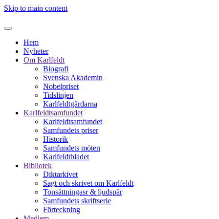
Skip to main content
Hem
Nyheter
Om Karlfeldt
Biografi
Svenska Akademin
Nobelpriset
Tidslinjen
Karlfeldtgårdarna
Karlfeldtsamfundet
Karlfeldtsamfundet
Samfundets priser
Historik
Samfundets möten
Karlfeldtbladet
Bibliotek
Diktarkivet
Sagt och skrivet om Karlfeldt
Tonsättningasr & ljudspår
Samfundets skriftserie
Förteckning
Medlem