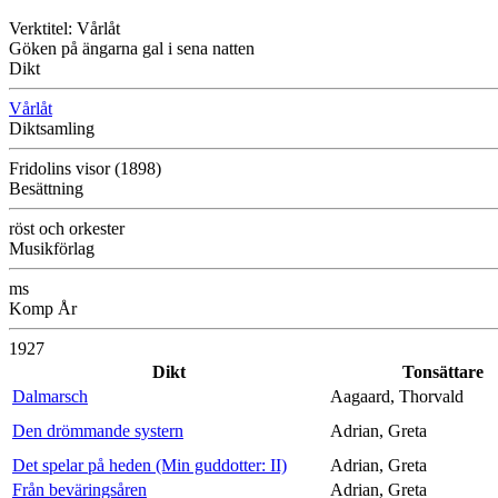
Verktitel: Vårlåt
Göken på ängarna gal i sena natten
Dikt
Vårlåt
Diktsamling
Fridolins visor (1898)
Besättning
röst och orkester
Musikförlag
ms
Komp År
1927
Dikt
Tonsättare
Dalmarsch
Aagaard, Thorvald
Den drömmande systern
Adrian, Greta
Det spelar på heden (Min guddotter: II)
Adrian, Greta
Från beväringsåren
Adrian, Greta