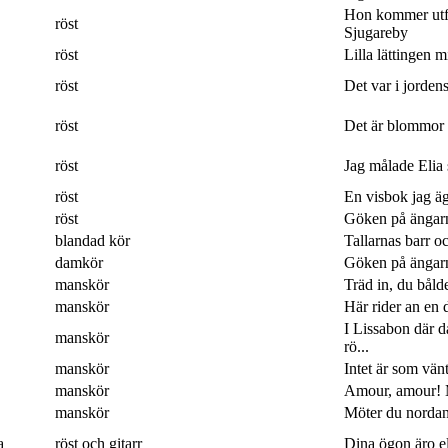
Hon kommer utf
röst
Sjugareby
röst
Lilla lättingen mi
röst
Det var i jordens
röst
Det är blommor 
röst
Jag målade Elia 
röst
En visbok jag ägn
röst
Göken på ängarna
blandad kör
Tallarnas barr o
damkör
Göken på ängarna
manskör
Träd in, du båld
manskör
Här rider an en 
I Lissabon där 
manskör
rö...
manskör
Intet är som vänt
manskör
Amour, amour! M
manskör
Möter du nordan
a
röst och gitarr
Dina ögon äro eld