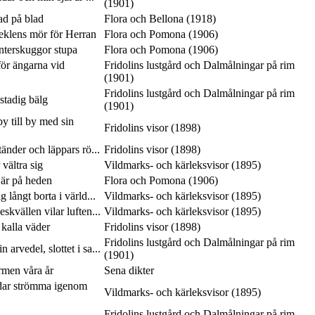
(1901)
lad på blad
Flora och Bellona (1918)
seklens mör för Herran
Flora och Pomona (1906)
interskuggor stupa
Flora och Pomona (1906)
ör ängarna vid
Fridolins lustgård och Dalmålningar på rim
(1901)
Fridolins lustgård och Dalmålningar på rim
 stadig bälg
(1901)
y till by med sin
Fridolins visor (1898)
tänder och läppars rö...
Fridolins visor (1898)
vältra sig
Vildmarks- och kärleksvisor (1895)
 är på heden
Flora och Pomona (1906)
 långt borta i värld...
Vildmarks- och kärleksvisor (1895)
skvällen vilar luften...
Vildmarks- och kärleksvisor (1895)
 kalla väder
Fridolins visor (1898)
Fridolins lustgård och Dalmålningar på rim
 arvedel, slottet i sa...
(1901)
rmen våra år
Sena dikter
dar strömma igenom
Vildmarks- och kärleksvisor (1895)
Fridolins lustgård och Dalmålningar på rim