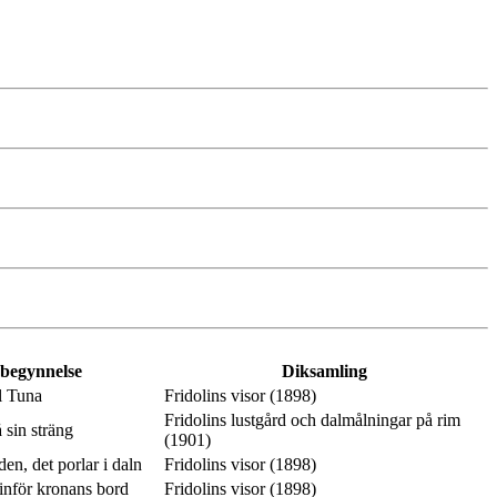
 begynnelse
Diksamling
l Tuna
Fridolins visor (1898)
Fridolins lustgård och dalmålningar på rim
 sin sträng
(1901)
en, det porlar i daln
Fridolins visor (1898)
inför kronans bord
Fridolins visor (1898)