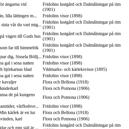
ör ängarna vid
Fridolins lustgård och Dalmålningar på rim
(1901)
n, lilla lättingen m...
Fridolins visor (1898)
Fridolins lustgård och Dalmålningar på rim
 sista vår du vart mig...
(1901)
Fridolins lustgård och Dalmålningar på rim
på vägen till Guds hus
(1901)
Fridolins lustgård och Dalmålningar på rim
som far till himmelrik
(1901)
ar dig, Sissela Böllj...
Fridolins visor (1898)
 gal i sena natten
Fridolins visor (1898)
ch björkarnas blad
Vildmarks- och kärleksvisor (1895)
 gal i sena natten
Fridolins visor (1898)
e kavaljer
Flora och Bellona (1918)
dunderkarl
Flora och Pomona (1906)
dansa de på kungens
Flora och Pomona (1906)
anstider, vårflodsve...
Fridolins visor (1898)
in kärlek är en lur
Flora och Bellona (1918)
vinden, karl
Flora och Pomona (1906)
Fridolins lustgård och Dalmålningar på rim
ar och min själ är ...