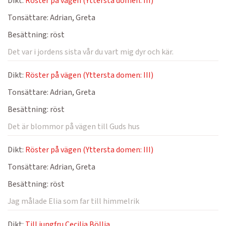
Dikt:
Röster på vägen (Yttersta domen: III)
Tonsättare:
Adrian, Greta
Besättning:
röst
Det var i jordens sista vår du vart mig dyr och kär.
Dikt:
Röster på vägen (Yttersta domen: III)
Tonsättare:
Adrian, Greta
Besättning:
röst
Det är blommor på vägen till Guds hus
Dikt:
Röster på vägen (Yttersta domen: III)
Tonsättare:
Adrian, Greta
Besättning:
röst
Jag målade Elia som far till himmelrik
Dikt:
Till jungfru Cecilia Böllja