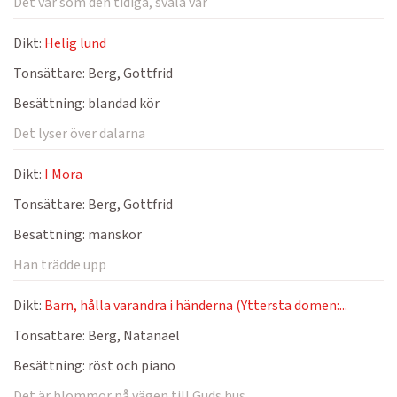
Det var som den tidiga, svala vår
Dikt:
Helig lund
Tonsättare:
Berg, Gottfrid
Besättning:
blandad kör
Det lyser över dalarna
Dikt:
I Mora
Tonsättare:
Berg, Gottfrid
Besättning:
manskör
Han trädde upp
Dikt:
Barn, hålla varandra i händerna (Yttersta domen:...
Tonsättare:
Berg, Natanael
Besättning:
röst och piano
Det är blommor på vägen till Guds hus