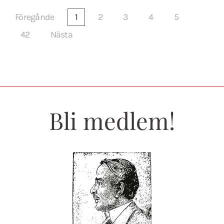
Föregånde
1
2
3
4
5
42
Nästa
Bli medlem!