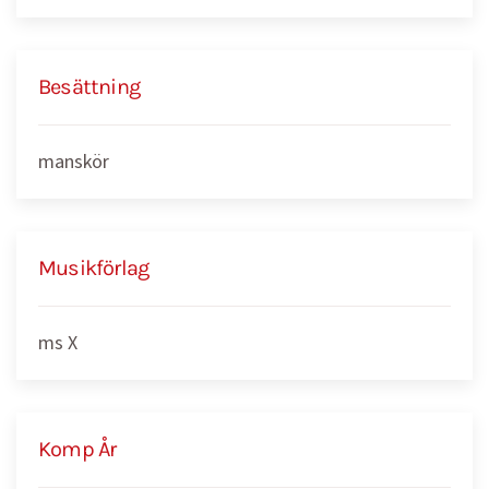
Besättning
manskör
Musikförlag
ms X
Komp År