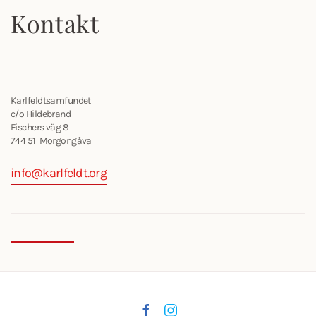
Kontakt
Karlfeldtsamfundet
c/o Hildebrand
Fischers väg 8
744 51 Morgongåva
info@karlfeldt.org