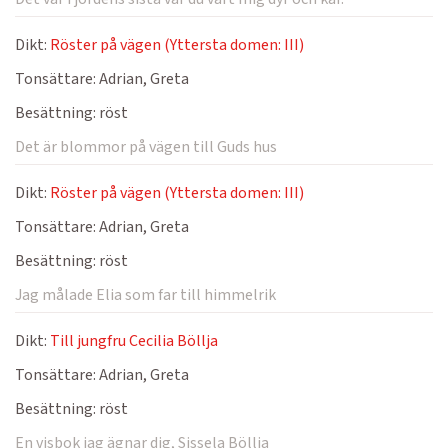
Dikt:
Röster på vägen (Yttersta domen: III)
Tonsättare:
Adrian, Greta
Besättning:
röst
Det är blommor på vägen till Guds hus
Dikt:
Röster på vägen (Yttersta domen: III)
Tonsättare:
Adrian, Greta
Besättning:
röst
Jag målade Elia som far till himmelrik
Dikt:
Till jungfru Cecilia Böllja
Tonsättare:
Adrian, Greta
Besättning:
röst
En visbok jag ägnar dig, Sissela Böllja