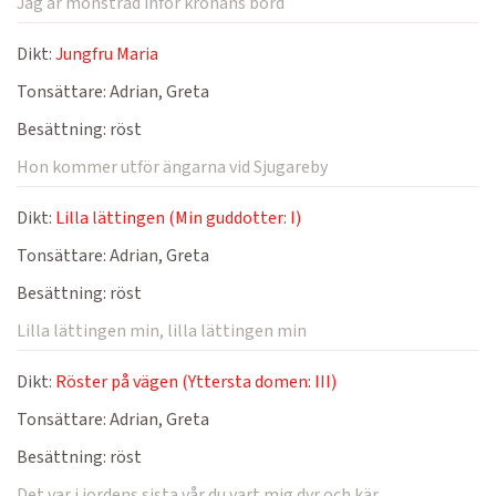
Jag är mönstrad inför kronans bord
Dikt:
Jungfru Maria
Tonsättare:
Adrian, Greta
Besättning:
röst
Hon kommer utför ängarna vid Sjugareby
Dikt:
Lilla lättingen (Min guddotter: I)
Tonsättare:
Adrian, Greta
Besättning:
röst
Lilla lättingen min, lilla lättingen min
Dikt:
Röster på vägen (Yttersta domen: III)
Tonsättare:
Adrian, Greta
Besättning:
röst
Det var i jordens sista vår du vart mig dyr och kär.