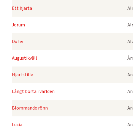
Ett hjärta
Al
Jorum
Al
Du ler
Alv
Augustikväll
Åm
Hjärtstilla
An
Långt borta i världen
An
Blommande rönn
An
Lucia
An