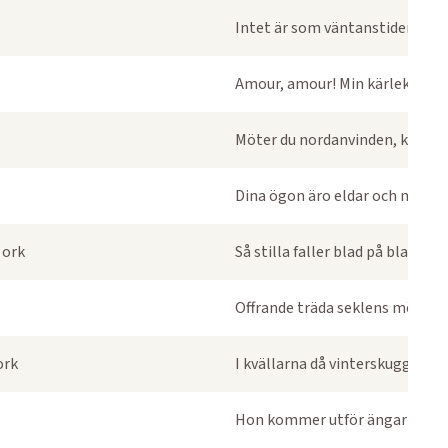
Intet är som väntanstider, vårfl
Amour, amour! Min kärlek är en
Möter du nordanvinden, karl
Dina ögon äro eldar och min själ 
 ork
Så stilla faller blad på blad
Offrande träda seklens mör för
ork
I kvällarna då vinterskuggor st
Hon kommer utför ängarna vid