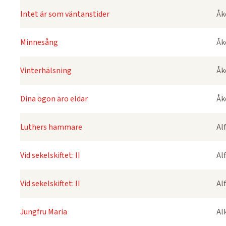
Intet är som väntanstider
Åk
Minnesång
Åk
Vinterhälsning
Åk
Dina ögon äro eldar
Åk
Luthers hammare
Al
Vid sekelskiftet: II
Al
Vid sekelskiftet: II
Al
Jungfru Maria
Al