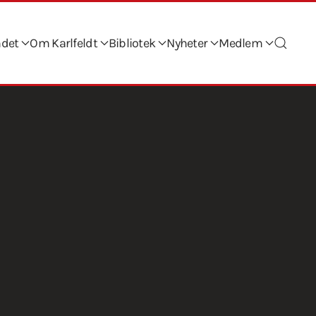
ndet
Om Karlfeldt
Bibliotek
Nyheter
Medlem