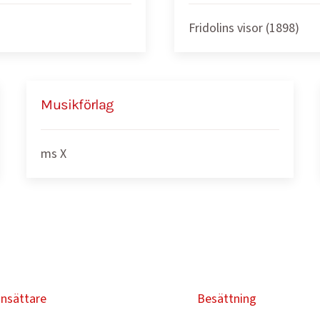
Fridolins visor (1898)
Musikförlag
ms X
nsättare
Besättning