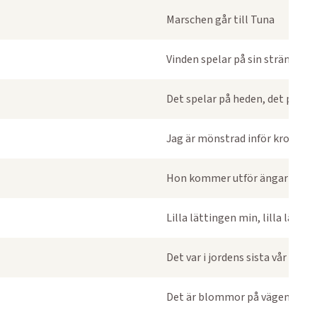
Marschen går till Tuna
Vinden spelar på sin sträng
Det spelar på heden, det porlar 
Jag är mönstrad inför kronans
Hon kommer utför ängarna vid
Lilla lättingen min, lilla lättin
Det var i jordens sista vår du var
Det är blommor på vägen till G