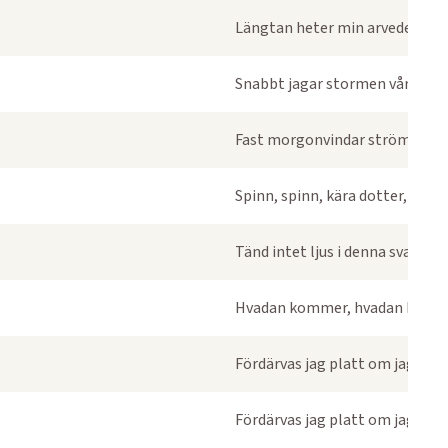
Längtan heter min arvedel, slott
Snabbt jagar stormen våra år
Fast morgonvindar strömma ige
Spinn, spinn, kära dotter, jag kö
Tänd intet ljus i denna svarta k
Hvadan kommer, hvadan kommer
Fördärvas jag platt om jag viker 
Fördärvas jag platt om jag viker 