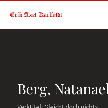
Skip to main content
Berg, Natanae
Verktitel: Gleicht doch nichts