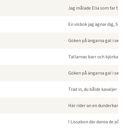
Jag målade Elia som far till hi
En visbok jag ägnar dig, Sissela B
Göken på ängarna gal i sena n
Tallarnas barr och björkarnas 
Göken på ängarna gal i sena n
Träd in, du bålde kavaljer
Här rider an en dunderkarl
I Lissabon där dansa de på kunge