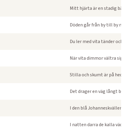
Mitt hjärta är en stadig bälg
Döden går från by till by med sin
Du ler med vita tänder och läppa
När vita dimmor vältra sig
Stilla och skumt är på heden
Det drager en väg långt borta i v
I den blå Johanneskvällen vilar l
I natten darra de kalla väder