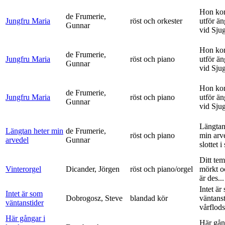
Hon ko
de Frumerie,
Jungfru Maria
röst och orkester
utför ä
Gunnar
vid Sju
Hon ko
de Frumerie,
Jungfru Maria
röst och piano
utför ä
Gunnar
vid Sju
Hon ko
de Frumerie,
Jungfru Maria
röst och piano
utför ä
Gunnar
vid Sju
Längtan
Längtan heter min
de Frumerie,
röst och piano
min arv
arvedel
Gunnar
slottet i 
Ditt tem
Vinterorgel
Dicander, Jörgen
röst och piano/orgel
mörkt o
är des...
Intet är
Intet är som
Dobrogosz, Steve
blandad kör
väntanst
väntanstider
vårflods
Här gångar i
Här gån