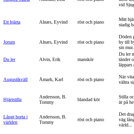
vid Sju
Mitt hjä
Ett hjärta
Alnæs, Eyvind
röst och piano
stadig b
Döden g
Jorum
Alnæs, Eyvind
röst och piano
by till 
sin mur.
Du ler 
Du ler
Alvin, Erik
manskör
tänder 
läppars 
När vit
Augustikväll
Åmark, Karl
röst och piano
vältra s
Andersson, B.
Stilla o
Hjärtstilla
blandad kör
Tommy
är på h
Det dra
Långt borta i
Andersson, B.
röst och piano
väg lång
världen
Tommy
värld...