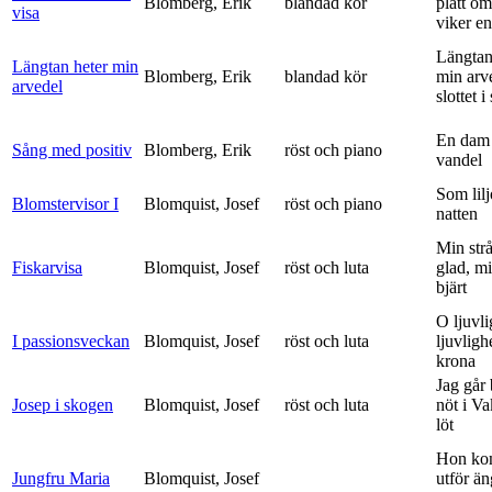
Blomberg, Erik
blandad kör
platt om
visa
viker en 
Längtan
Längtan heter min
Blomberg, Erik
blandad kör
min arv
arvedel
slottet i 
En dam 
Sång med positiv
Blomberg, Erik
röst och piano
vandel
Som lilj
Blomstervisor I
Blomquist, Josef
röst och piano
natten
Min strå
Fiskarvisa
Blomquist, Josef
röst och luta
glad, mi
bjärt
O ljuvli
I passionsveckan
Blomquist, Josef
röst och luta
ljuvligh
krona
Jag går
Josep i skogen
Blomquist, Josef
röst och luta
nöt i V
löt
Hon ko
Jungfru Maria
Blomquist, Josef
utför ä