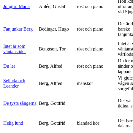
Hon ko
Jungfru Maria
Aulén, Gustaf
röst och piano
utför ä
vid Sju
Det är 
Fanjunkar Berg
Bedinger, Hugo
röst och piano
barske
fanjunk
Intet är
Intet är som
Bengtson, Tor
röst och piano
väntanst
väntanstider
vårflods
Du ler 
Du ler
Berg, Alfred
röst och piano
tänder 
läppars 
Vi gjute
Selinda och
Berg, Alfred
manskör
vågen s
Leander
sorgeful
Det var
De tysta sångerna
Berg, Gottfrid
tidiga, 
Det lyse
Helig lund
Berg, Gottfrid
blandad kör
dalarna