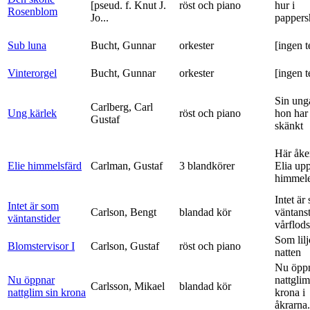
[pseud. f. Knut J.
röst och piano
hur i
Rosenblom
Jo...
pappers
Sub luna
Bucht, Gunnar
orkester
[ingen t
Vinterorgel
Bucht, Gunnar
orkester
[ingen t
Sin ung
Carlberg, Carl
Ung kärlek
röst och piano
hon har
Gustaf
skänkt
Här åke
Elie himmelsfärd
Carlman, Gustaf
3 blandkörer
Elia upp 
himmele
Intet är
Intet är som
Carlson, Bengt
blandad kör
väntanst
väntanstider
vårflods
Som lilj
Blomstervisor I
Carlson, Gustaf
röst och piano
natten
Nu öpp
Nu öppnar
nattglim
Carlsson, Mikael
blandad kör
nattglim sin krona
krona i
åkrarna.