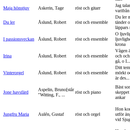
Jag tala
Maja hönstjuv
Askerin, Tage
röst och gitarr
varifrå
Du ler 
Du ler
Åslund, Robert
röst och ensemble
tänder 
läppars 
O ljuvli
I passionsveckan
Åslund, Robert
röst och ensemble
ljuvligh
krona
Vågen ä
Irina
Åslund, Robert
röst och ensemble
och och
gå, o I..
Ditt tem
Vinterorgel
Åslund, Robert
röst och ensemble
mörkt o
är des...
Bäst so
Aspelin, Bruno[står
Jone havsfärd
röst och piano
skeppet 
"Witting, F., ...
ankar
Hon ko
Jungfru Maria
Aulén, Gustaf
röst och orgel
utför ä
vid Sju