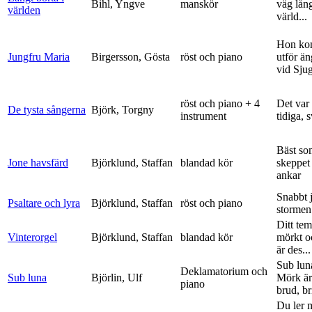
Bihl, Yngve
manskör
väg lång
världen
värld...
Hon ko
Jungfru Maria
Birgersson, Gösta
röst och piano
utför ä
vid Sju
röst och piano + 4
Det var
De tysta sångerna
Björk, Torgny
instrument
tidiga, 
Bäst so
Jone havsfärd
Björklund, Staffan
blandad kör
skeppet 
ankar
Snabbt 
Psaltare och lyra
Björklund, Staffan
röst och piano
stormen
Ditt tem
Vinterorgel
Björklund, Staffan
blandad kör
mörkt o
är des...
Sub lun
Deklamatorium och
Sub luna
Björlin, Ulf
Mörk är
piano
brud, br
Du ler 