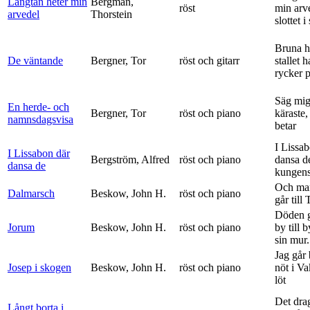
Längtan heter min
Bergman,
röst
min arv
arvedel
Thorstein
slottet i 
Bruna h
De väntande
Bergner, Tor
röst och gitarr
stallet 
rycker p
Säg mig
En herde- och
Bergner, Tor
röst och piano
käraste,
namnsdagsvisa
betar
I Lissa
I Lissabon där
Bergström, Alfred
röst och piano
dansa d
dansa de
kungens 
Och ma
Dalmarsch
Beskow, John H.
röst och piano
går till
Döden g
Jorum
Beskow, John H.
röst och piano
by till 
sin mur.
Jag går
Josep i skogen
Beskow, John H.
röst och piano
nöt i V
löt
Det dra
Långt borta i