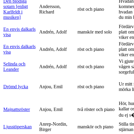
Den blodiga
Hvadan
sotarn [enligt
Andersson,
kommer
röst och piano
Karlfeldt i
Richard
hvadan
musiken]
du min k
Fördärv
En envis dalkarls
Andrén, Adolf
manskör med solo
platt om
visa
viker en 
Fördärv
En envis dalkarls
Andrén, Adolf
röst och piano
platt om
visa
viker en 
Vi gjute
Selinda och
Andrén, Adolf
röst och piano
vågen s
Leander
sorgeful
Ur mitt 
Drömd lycka
Anjou, Emil
röst och piano
mörka l
Hör, hu
kallar o
Majnattsröster
Anjou, Emil
två röster och piano
du ej s�
Anrep-Nordin,
Stilla ti
Ljusstöperskan
manskör och piano
Birger
stjärnan