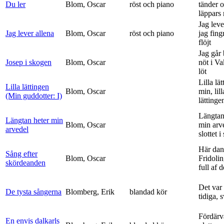
Du ler
Blom, Oscar
röst och piano
tänder 
läppars 
Jag leve
Jag lever allena
Blom, Oscar
röst och piano
jag fing
flöjt
Jag går
Josep i skogen
Blom, Oscar
nöt i V
löt
Lilla lä
Lilla lättingen
Blom, Oscar
min, lill
(Min guddotter: I)
lättinge
Längtan
Längtan heter min
Blom, Oscar
min arv
arvedel
slottet i 
Här dan
Sång efter
Blom, Oscar
Fridolin
skördeanden
full af d
Det var
De tysta sångerna
Blomberg, Erik
blandad kör
tidiga, 
Fördärv
En envis dalkarls