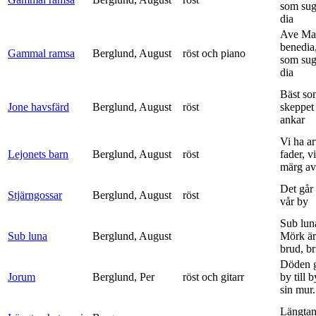
som sug
dia
Ave Mar
benedia
Gammal ramsa
Berglund, August
röst och piano
som sug
dia
Bäst so
Jone havsfärd
Berglund, August
röst
skeppet 
ankar
Vi ha ar
Lejonets barn
Berglund, August
röst
fader, v
märg av 
Det går e
Stjärngossar
Berglund, August
röst
vår by
Sub lun
Sub luna
Berglund, August
Mörk är
brud, br
Döden g
Jorum
Berglund, Per
röst och gitarr
by till 
sin mur.
Längtan