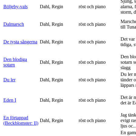
Sjung, s
Böljeby-vals
Dahl, Regin
röst och piano
alarna, 
storm, d
Marsche
Dalmarsch
Dahl, Regin
röst och piano
till Tun
Det var
De tysta sångerna
Dahl, Regin
röst och piano
tidiga, 
Den blo
Den blodiga
Dahl, Regin
röst och piano
sotarn 
sotarn
slagg
Du ler 
Du ler
Dahl, Regin
röst och piano
tänder 
läppars 
Det är 
Eden I
Dahl, Regin
röst och piano
det är 
Jag tän
En förtappad
Dahl, Regin
röst och piano
evigt ra
(Beckblomster: II)
ljus oc..
En gam