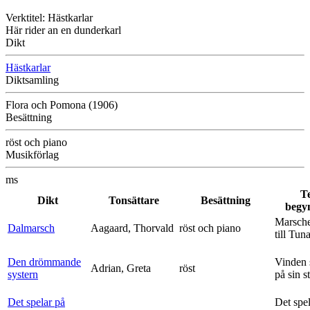
Verktitel: Hästkarlar
Här rider an en dunderkarl
Dikt
Hästkarlar
Diktsamling
Flora och Pomona (1906)
Besättning
röst och piano
Musikförlag
ms
T
Dikt
Tonsättare
Besättning
begy
Marsche
Dalmarsch
Aagaard, Thorvald
röst och piano
till Tun
Den drömmande
Vinden 
Adrian, Greta
röst
systern
på sin s
Det spelar på
Det spe