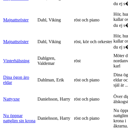
du ej s�
Hör, hu
kallar o
Majnattsröster
Dahl, Viking
röst och piano
du ej s�
Hör, hu
kallar o
Majnattsröster
Dahl, Viking
röst, kör och orkester
du ej s�
Möter d
Dahlgren,
Vinterhälsning
röst
nordanv
Valdemar
karl
Dina ög
Dina ögon äro
Dahlman, Erik
röst och piano
eldar o
eldar
själ är ..
Över di
Nattyxne
Danielsson, Harry
röst och piano
älskogs
Nu öpp
Nu öppnar
nattglim
Danielsson, Harry
röst och piano
nattglim sin krona
krona i
åkrarna.