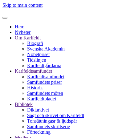
Skip to main content
Hem
Nyheter
Om Karlfeldt
Biografi
Svenska Akademin
Nobelpriset
Tidslinjen
Karlfeldtgårdarna
Karlfeldtsamfundet
Karlfeldtsamfundet
Samfundets priser
Historik
Samfundets möten
Karlfeldtbladet
Bibliotek
Diktarkivet
Sagt och skrivet om Karlfeldt
Tonsättningasr & ljudspår
Samfundets skriftserie
Förteckning
Medlem