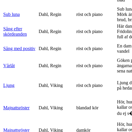
Sub lun
Sub luna
Dahl, Regin
röst och piano
Mörk är
brud, br
Här dan
Sång efter
Dahl, Regin
röst och piano
Fridolin
skördeanden
full af d
En dam 
Sång med positiv
Dahl, Regin
röst och piano
vandel
Göken 
Vårlåt
Dahl, Regin
röst och piano
ängarna 
sena nat
Ljung d
Ljung
Dahl, Viking
röst och piano
på heda
Hör, hu
kallar o
Majnattsröster
Dahl, Viking
blandad kör
du ej s�
Hör, hu
kallar o
Majnattsröster
Dahl, Viking
damkör