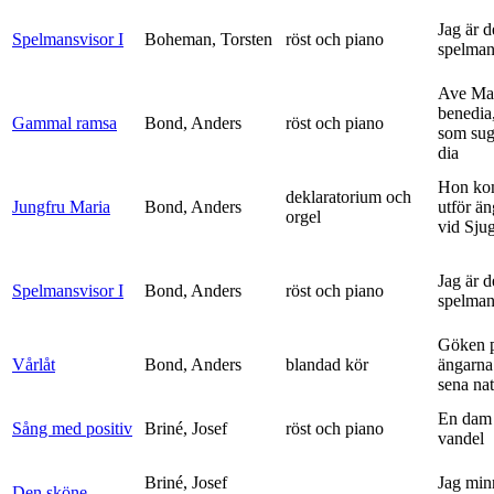
Jag är 
Spelmansvisor I
Boheman, Torsten
röst och piano
spelma
Ave Mar
benedia
Gammal ramsa
Bond, Anders
röst och piano
som sug
dia
Hon ko
deklaratorium och
Jungfru Maria
Bond, Anders
utför ä
orgel
vid Sju
Jag är 
Spelmansvisor I
Bond, Anders
röst och piano
spelma
Göken 
Vårlåt
Bond, Anders
blandad kör
ängarna 
sena nat
En dam 
Sång med positiv
Briné, Josef
röst och piano
vandel
Briné, Josef
Jag min
Den sköne