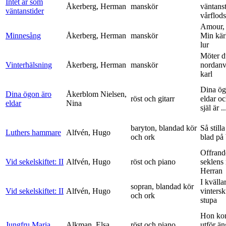
Intet är som
Åkerberg, Herman
manskör
väntanst
väntanstider
vårflods
Amour,
Minnesång
Åkerberg, Herman
manskör
Min kär
lur
Möter d
Vinterhälsning
Åkerberg, Herman
manskör
nordanv
karl
Dina ög
Dina ögon äro
Åkerblom Nielsen,
röst och gitarr
eldar o
eldar
Nina
själ är ..
baryton, blandad kör
Så stilla
Luthers hammare
Alfvén, Hugo
och ork
blad på
Offrand
Vid sekelskiftet: II
Alfvén, Hugo
röst och piano
seklens
Herran
I kvälla
sopran, blandad kör
Vid sekelskiftet: II
Alfvén, Hugo
vinters
och ork
stupa
Hon ko
Jungfru Maria
Alkman, Elsa
röst och piano
utför ä