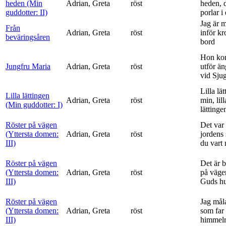
heden (Min
Adrian, Greta
röst
heden, 
guddotter: II)
porlar i
Jag är 
Från
Adrian, Greta
röst
inför k
beväringsåren
bord
Hon ko
Jungfru Maria
Adrian, Greta
röst
utför ä
vid Sju
Lilla lä
Lilla lättingen
Adrian, Greta
röst
min, lill
(Min guddotter: I)
lättinge
Röster på vägen
Det var 
(Yttersta domen:
Adrian, Greta
röst
jordens 
III)
du vart 
Röster på vägen
Det är 
(Yttersta domen:
Adrian, Greta
röst
på vägen
III)
Guds h
Röster på vägen
Jag mål
(Yttersta domen:
Adrian, Greta
röst
som far t
III)
himmelr