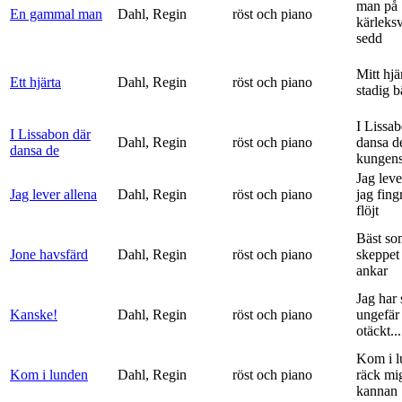
man på
En gammal man
Dahl, Regin
röst och piano
kärleks
sedd
Mitt hjä
Ett hjärta
Dahl, Regin
röst och piano
stadig b
I Lissa
I Lissabon där
Dahl, Regin
röst och piano
dansa d
dansa de
kungens 
Jag leve
Jag lever allena
Dahl, Regin
röst och piano
jag fing
flöjt
Bäst so
Jone havsfärd
Dahl, Regin
röst och piano
skeppet 
ankar
Jag har s
Kanske!
Dahl, Regin
röst och piano
ungefär 
otäckt...
Kom i l
Kom i lunden
Dahl, Regin
röst och piano
räck mi
kannan