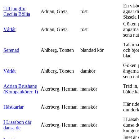
En visb
Till jungfru
Adrian, Greta
röst
ägnar di
Cecilia Böllja
Sissela B
Göken 
Vårlåt
Adrian, Greta
röst
ängarna 
sena nat
Tallarna
Serenad
Ahlberg, Torsten
blandad kör
och bjö
blad
Göken 
Vårlåt
Ahlberg, Torsten
damkör
ängarna 
sena nat
Adrian Brushane
Träd in,
Åkerberg, Herman
manskör
(Kompankörer: I)
bålde ka
Här ride
Hästkarlar
Åkerberg, Herman
manskör
dunderk
I Lissa
I Lissabon där
Åkerberg, Herman
manskör
dansa d
dansa de
kungens 
Intet är