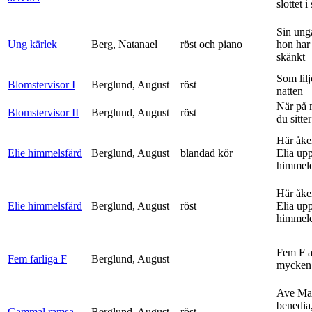
slottet i 
Sin ung
Ung kärlek
Berg, Natanael
röst och piano
hon har
skänkt
Som lilj
Blomstervisor I
Berglund, August
röst
natten
När på 
Blomstervisor II
Berglund, August
röst
du sitter
Här åke
Elie himmelsfärd
Berglund, August
blandad kör
Elia upp 
himmele
Här åke
Elie himmelsfärd
Berglund, August
röst
Elia upp 
himmele
Fem F 
Fem farliga F
Berglund, August
mycken 
Ave Mar
benedia
Gammal ramsa
Berglund, August
röst