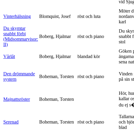
vid Sju
Möter d
Vinterhälsning
Blomquist, Josef
röst och luta
nordanv
karl
Du skymtar
Du sky
snabbt förbi
Boberg, Hjalmar
röst och piano
snabbt 
(Midsommarvisor:
stol
II)
Göken 
Vårlåt
Boberg, Hjalmar
blandad kör
ängarna 
sena nat
Den drömmande
Vinden 
Boheman, Torsten
röst och piano
systern
på sin s
Hör, hu
kallar o
Majnattsröster
Boheman, Torsten
du ej s�
Tallarna
Serenad
Boheman, Torsten
röst och piano
och bjö
blad