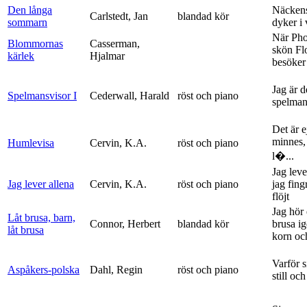
Den långa
Näckens
Carlstedt, Jan
blandad kör
sommarn
dyker i
När Ph
Blommornas
Casserman,
skön Fl
kärlek
Hjalmar
besöker
Jag är 
Spelmansvisor I
Cederwall, Harald
röst och piano
spelma
Det är ej
minnes,
Humlevisa
Cervin, K.A.
röst och piano
l�...
Jag leve
Jag lever allena
Cervin, K.A.
röst och piano
jag fing
flöjt
Jag hör 
Låt brusa, barn,
Connor, Herbert
blandad kör
brusa i
låt brusa
korn och
Varför si
Aspåkers-polska
Dahl, Regin
röst och piano
still och