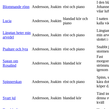
I den bl
Blommande rönn
Andersson, Joakim
röst och piano
Johanne
vilar luf
blandad kör och
I natten
Lucia
Andersson, Joakim
piano
kalla vä
Längtan
Längtan heter min
Andersson, Joakim
röst och piano
min arv
arvedel
slottet i 
Snabbt 
Psaltare och lyra
Andersson, Joakim
röst och piano
stormen
Fast
Sagan om
morgon
Andersson, Joakim
blandad kör
Rosalind
strömm
igenom 
Spinn, 
Spinnerskan
Andersson, Joakim
röst och piano
kära dot
köper d.
Tänd int
Svart jul
Andersson, Joakim
blandad kör
denna s
kväll