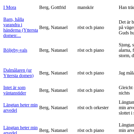
I Mora
Berg, Gottfrid
manskör
Han trä
Barn, hålla
Det är 
varandra i
Berg, Natanael
röst och piano
på vägen
händerna (Yttersta
Guds h
domen:...
Sjung, s
Böljeby-vals
Berg, Natanael
röst och piano
alarna, 
storm, d
Dalmålaren (ur
Berg, Natanael
röst och piano
Jag mål
Yttersta domen)
Intet är som
Gleicht
Berg, Natanael
röst och piano
väntanstider
nichts
Längtan
Längtan heter min
Berg, Natanael
röst och orkester
min arv
arvedel
slottet i 
Längtan
Längtan heter min
Berg, Natanael
röst och piano
min arv
arvedel