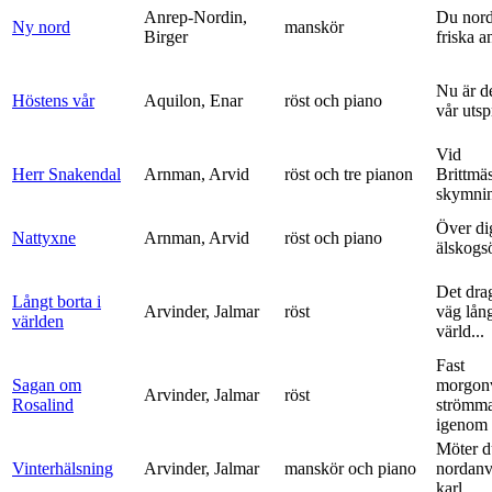
Anrep-Nordin,
Du nor
Ny nord
manskör
Birger
friska a
Nu är de
Höstens vår
Aquilon, Enar
röst och piano
vår uts
Vid
Herr Snakendal
Arnman, Arvid
röst och tre pianon
Brittmäs
skymnin
Över di
Nattyxne
Arnman, Arvid
röst och piano
älskogs
Det dra
Långt borta i
Arvinder, Jalmar
röst
väg lång
världen
värld...
Fast
Sagan om
morgon
Arvinder, Jalmar
röst
Rosalind
strömma
igenom 
Möter d
Vinterhälsning
Arvinder, Jalmar
manskör och piano
nordanv
karl