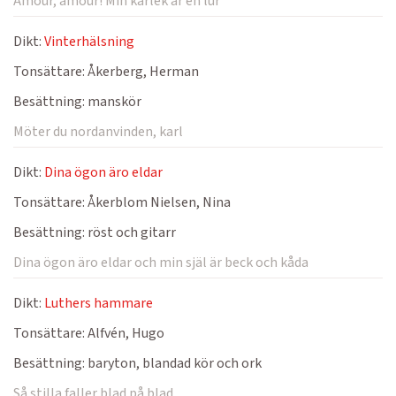
Amour, amour! Min kärlek är en lur
Dikt:
Vinterhälsning
Tonsättare:
Åkerberg, Herman
Besättning:
manskör
Möter du nordanvinden, karl
Dikt:
Dina ögon äro eldar
Tonsättare:
Åkerblom Nielsen, Nina
Besättning:
röst och gitarr
Dina ögon äro eldar och min själ är beck och kåda
Dikt:
Luthers hammare
Tonsättare:
Alfvén, Hugo
Besättning:
baryton, blandad kör och ork
Så stilla faller blad på blad