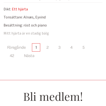
Dikt:
Ett hjärta
Tonsättare:
Alnæs, Eyvind
Besättning:
röst och piano
Mitt hjärta är en stadig bälg
Föregånde
1
2
3
4
5
42
Nästa
Bli medlem!