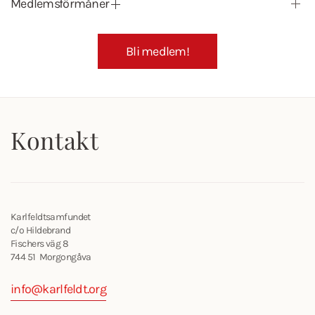
Medlemsförmåner
Bli medlem!
Kontakt
Karlfeldtsamfundet
c/o Hildebrand
Fischers väg 8
744 51 Morgongåva
info@karlfeldt.org