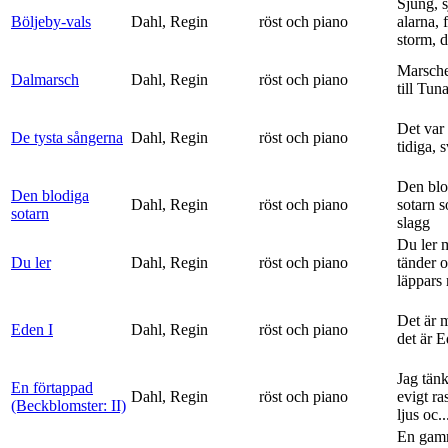
Sjung, s
Böljeby-vals
Dahl, Regin
röst och piano
alarna, 
storm, d
Marsche
Dalmarsch
Dahl, Regin
röst och piano
till Tun
Det var
De tysta sångerna
Dahl, Regin
röst och piano
tidiga, 
Den blo
Den blodiga
Dahl, Regin
röst och piano
sotarn 
sotarn
slagg
Du ler 
Du ler
Dahl, Regin
röst och piano
tänder 
läppars 
Det är 
Eden I
Dahl, Regin
röst och piano
det är 
Jag tän
En förtappad
Dahl, Regin
röst och piano
evigt ra
(Beckblomster: II)
ljus oc..
En gam