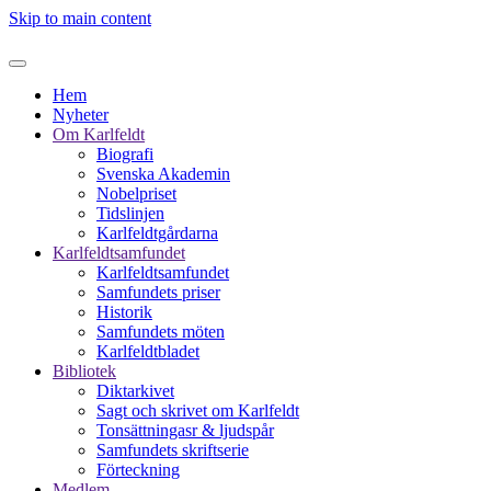
Skip to main content
Hem
Nyheter
Om Karlfeldt
Biografi
Svenska Akademin
Nobelpriset
Tidslinjen
Karlfeldtgårdarna
Karlfeldtsamfundet
Karlfeldtsamfundet
Samfundets priser
Historik
Samfundets möten
Karlfeldtbladet
Bibliotek
Diktarkivet
Sagt och skrivet om Karlfeldt
Tonsättningasr & ljudspår
Samfundets skriftserie
Förteckning
Medlem