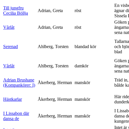
En visb
Till jungfru
Adrian, Greta
röst
ägnar di
Cecilia Böllja
Sissela B
Göken 
Vårlåt
Adrian, Greta
röst
ängarna 
sena nat
Tallarna
Serenad
Ahlberg, Torsten
blandad kör
och bjö
blad
Göken 
Vårlåt
Ahlberg, Torsten
damkör
ängarna 
sena nat
Adrian Brushane
Träd in,
Åkerberg, Herman
manskör
(Kompankörer: I)
bålde ka
Här ride
Hästkarlar
Åkerberg, Herman
manskör
dunderk
I Lissa
I Lissabon där
Åkerberg, Herman
manskör
dansa d
dansa de
kungens 
Intet är