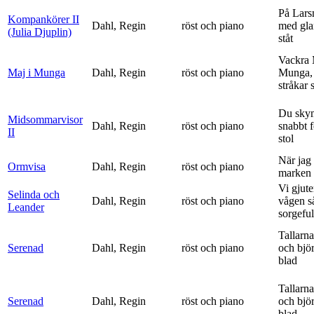
På Lars
Kompankörer II
Dahl, Regin
röst och piano
med gla
(Julia Djuplin)
ståt
Vackra 
Maj i Munga
Dahl, Regin
röst och piano
Munga, 
stråkar s
Du sky
Midsommarvisor
Dahl, Regin
röst och piano
snabbt 
II
stol
När jag 
Ormvisa
Dahl, Regin
röst och piano
marken 
Vi gjute
Selinda och
Dahl, Regin
röst och piano
vågen s
Leander
sorgeful
Tallarna
Serenad
Dahl, Regin
röst och piano
och bjö
blad
Tallarna
Serenad
Dahl, Regin
röst och piano
och bjö
blad