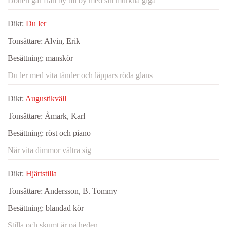
Döden går från by till by med sin murkna giga
Dikt:
Du ler
Tonsättare:
Alvin, Erik
Besättning:
manskör
Du ler med vita tänder och läppars röda glans
Dikt:
Augustikväll
Tonsättare:
Åmark, Karl
Besättning:
röst och piano
När vita dimmor vältra sig
Dikt:
Hjärtstilla
Tonsättare:
Andersson, B. Tommy
Besättning:
blandad kör
Stilla och skumt är på heden