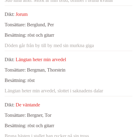
Sub luna amo. Mörk är min brud, brinner i bruna kvällar
Dikt:
Jorum
Tonsättare:
Berglund, Per
Besättning:
röst och gitarr
Döden går från by till by med sin murkna giga
Dikt:
Längtan heter min arvedel
Tonsättare:
Bergman, Thorstein
Besättning:
röst
Längtan heter min arvedel, slottet i saknadens dalar
Dikt:
De väntande
Tonsättare:
Bergner, Tor
Besättning:
röst och gitarr
Bruna hästen i stallet han rycker på sin tross