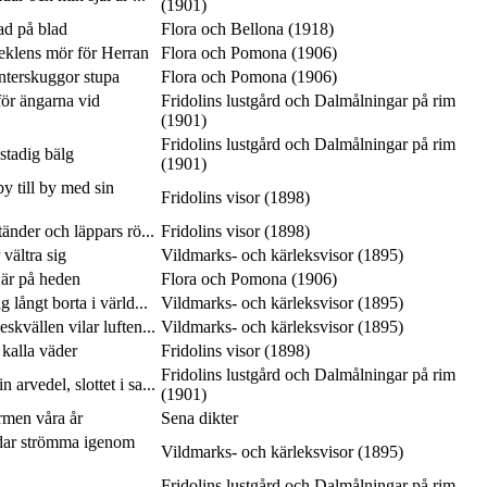
(1901)
lad på blad
Flora och Bellona (1918)
seklens mör för Herran
Flora och Pomona (1906)
interskuggor stupa
Flora och Pomona (1906)
ör ängarna vid
Fridolins lustgård och Dalmålningar på rim
(1901)
Fridolins lustgård och Dalmålningar på rim
 stadig bälg
(1901)
y till by med sin
Fridolins visor (1898)
tänder och läppars rö...
Fridolins visor (1898)
vältra sig
Vildmarks- och kärleksvisor (1895)
 är på heden
Flora och Pomona (1906)
 långt borta i värld...
Vildmarks- och kärleksvisor (1895)
skvällen vilar luften...
Vildmarks- och kärleksvisor (1895)
 kalla väder
Fridolins visor (1898)
Fridolins lustgård och Dalmålningar på rim
 arvedel, slottet i sa...
(1901)
rmen våra år
Sena dikter
dar strömma igenom
Vildmarks- och kärleksvisor (1895)
Fridolins lustgård och Dalmålningar på rim