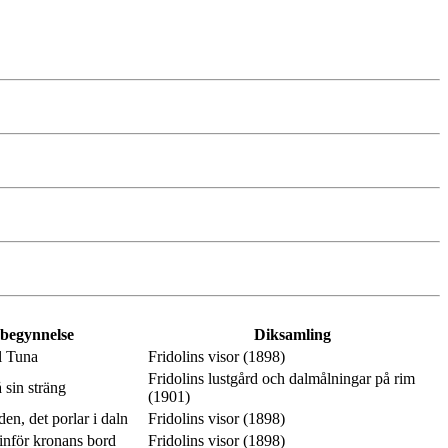
 begynnelse
Diksamling
l Tuna
Fridolins visor (1898)
Fridolins lustgård och dalmålningar på rim
 sin sträng
(1901)
en, det porlar i daln
Fridolins visor (1898)
inför kronans bord
Fridolins visor (1898)