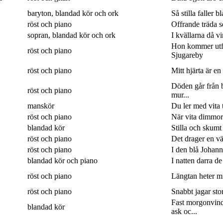
baryton, blandad kör och ork
Så stilla faller b
röst och piano
Offrande träda 
sopran, blandad kör och ork
I kvällarna då v
Hon kommer utf
röst och piano
Sjugareby
röst och piano
Mitt hjärta är en
Döden går från b
röst och piano
mur...
manskör
Du ler med vita 
röst och piano
När vita dimmor 
blandad kör
Stilla och skumt
röst och piano
Det drager en väg
röst och piano
I den blå Johanne
blandad kör och piano
I natten darra de
röst och piano
Längtan heter min
röst och piano
Snabbt jagar sto
Fast morgonvin
blandad kör
ask oc...