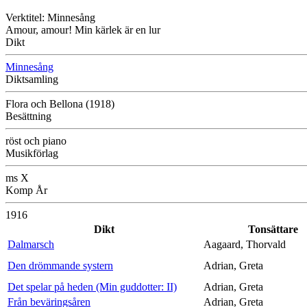
Verktitel: Minnesång
Amour, amour! Min kärlek är en lur
Dikt
Minnesång
Diktsamling
Flora och Bellona (1918)
Besättning
röst och piano
Musikförlag
ms X
Komp År
1916
Dikt
Tonsättare
Dalmarsch
Aagaard, Thorvald
Den drömmande systern
Adrian, Greta
Det spelar på heden (Min guddotter: II)
Adrian, Greta
Från beväringsåren
Adrian, Greta