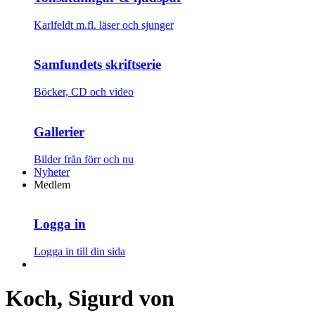
Karlfeldt m.fl. läser och sjunger
Samfundets skriftserie
Böcker, CD och video
Gallerier
Bilder från förr och nu
Nyheter
Medlem
Logga in
Logga in till din sida
Koch, Sigurd von