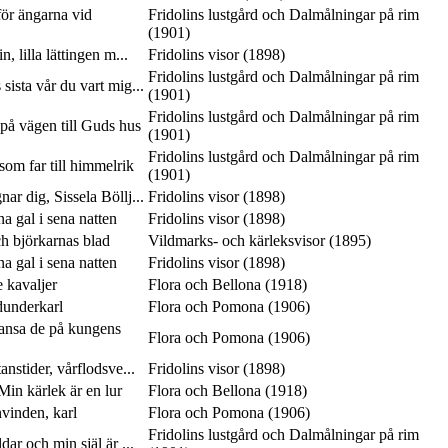
ör ängarna vid
Fridolins lustgård och Dalmålningar på rim
(1901)
n, lilla lättingen m...
Fridolins visor (1898)
Fridolins lustgård och Dalmålningar på rim
 sista vår du vart mig...
(1901)
Fridolins lustgård och Dalmålningar på rim
på vägen till Guds hus
(1901)
Fridolins lustgård och Dalmålningar på rim
som far till himmelrik
(1901)
ar dig, Sissela Böllj...
Fridolins visor (1898)
 gal i sena natten
Fridolins visor (1898)
ch björkarnas blad
Vildmarks- och kärleksvisor (1895)
 gal i sena natten
Fridolins visor (1898)
e kavaljer
Flora och Bellona (1918)
dunderkarl
Flora och Pomona (1906)
dansa de på kungens
Flora och Pomona (1906)
anstider, vårflodsve...
Fridolins visor (1898)
in kärlek är en lur
Flora och Bellona (1918)
vinden, karl
Flora och Pomona (1906)
Fridolins lustgård och Dalmålningar på rim
ar och min själ är ...