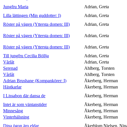
Jungfru Maria
Adrian, Greta
Lilla lättingen (Min guddotter: I)
Adrian, Greta
Röster på vägen (Yttersta domen: III)
Adrian, Greta
Röster på vägen (Yttersta domen: III)
Adrian, Greta
Röster på vägen (Yttersta domen: III)
Adrian, Greta
Till jungfru Cecilia Böllja
Adrian, Greta
Vårlåt
Adrian, Greta
Serenad
Ahlberg, Torsten
Vårlåt
Ahlberg, Torsten
Adrian Brushane (Kompankörer: I)
Åkerberg, Herman
Hästkarlar
Åkerberg, Herman
I Lissabon där dansa de
Åkerberg, Herman
Intet är som väntanstider
Åkerberg, Herman
Minnesång
Åkerberg, Herman
Vinterhälsning
Åkerberg, Herman
Dina ögon äro eldar
Åkerblom Nielsen, Nin