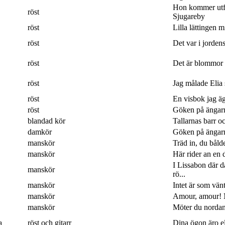
Hon kommer utf
röst
Sjugareby
röst
Lilla lättingen mi
röst
Det var i jordens
röst
Det är blommor 
röst
Jag målade Elia 
röst
En visbok jag ägn
röst
Göken på ängarna
blandad kör
Tallarnas barr o
damkör
Göken på ängarna
manskör
Träd in, du båld
manskör
Här rider an en 
I Lissabon där 
manskör
rö...
manskör
Intet är som vänt
manskör
Amour, amour! M
manskör
Möter du nordan
a
röst och gitarr
Dina ögon äro eld