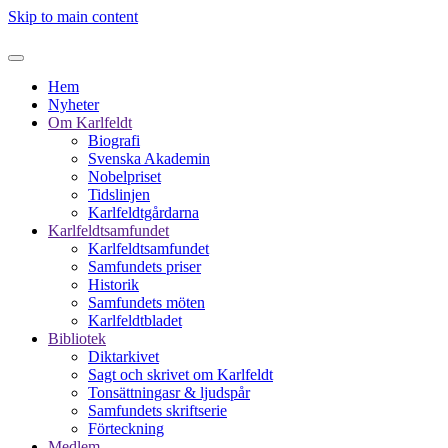
Skip to main content
Hem
Nyheter
Om Karlfeldt
Biografi
Svenska Akademin
Nobelpriset
Tidslinjen
Karlfeldtgårdarna
Karlfeldtsamfundet
Karlfeldtsamfundet
Samfundets priser
Historik
Samfundets möten
Karlfeldtbladet
Bibliotek
Diktarkivet
Sagt och skrivet om Karlfeldt
Tonsättningasr & ljudspår
Samfundets skriftserie
Förteckning
Medlem