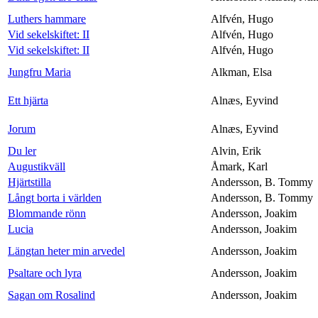
Luthers hammare
Alfvén, Hugo
Vid sekelskiftet: II
Alfvén, Hugo
Vid sekelskiftet: II
Alfvén, Hugo
Jungfru Maria
Alkman, Elsa
Ett hjärta
Alnæs, Eyvind
Jorum
Alnæs, Eyvind
Du ler
Alvin, Erik
Augustikväll
Åmark, Karl
Hjärtstilla
Andersson, B. Tommy
Långt borta i världen
Andersson, B. Tommy
Blommande rönn
Andersson, Joakim
Lucia
Andersson, Joakim
Längtan heter min arvedel
Andersson, Joakim
Psaltare och lyra
Andersson, Joakim
Sagan om Rosalind
Andersson, Joakim