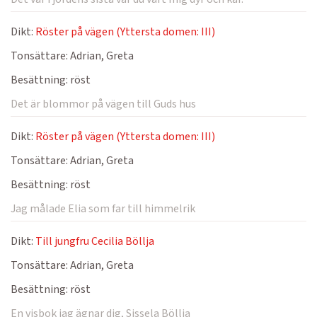
Dikt:
Röster på vägen (Yttersta domen: III)
Tonsättare:
Adrian, Greta
Besättning:
röst
Det är blommor på vägen till Guds hus
Dikt:
Röster på vägen (Yttersta domen: III)
Tonsättare:
Adrian, Greta
Besättning:
röst
Jag målade Elia som far till himmelrik
Dikt:
Till jungfru Cecilia Böllja
Tonsättare:
Adrian, Greta
Besättning:
röst
En visbok jag ägnar dig, Sissela Böllja