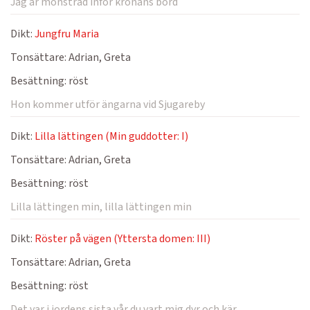
Jag är mönstrad inför kronans bord
Dikt:
Jungfru Maria
Tonsättare:
Adrian, Greta
Besättning:
röst
Hon kommer utför ängarna vid Sjugareby
Dikt:
Lilla lättingen (Min guddotter: I)
Tonsättare:
Adrian, Greta
Besättning:
röst
Lilla lättingen min, lilla lättingen min
Dikt:
Röster på vägen (Yttersta domen: III)
Tonsättare:
Adrian, Greta
Besättning:
röst
Det var i jordens sista vår du vart mig dyr och kär.