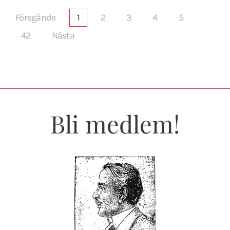
Föregånde
1
2
3
4
5
42
Nästa
Bli medlem!