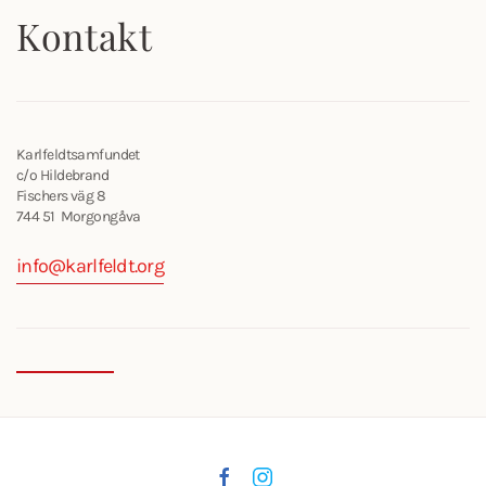
Kontakt
Karlfeldtsamfundet
c/o Hildebrand
Fischers väg 8
744 51 Morgongåva
info@karlfeldt.org