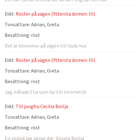
Dikt:
Röster på vägen (Yttersta domen: III)
Tonsättare:
Adrian, Greta
Besättning:
röst
Det är blommor på vägen till Guds hus
Dikt:
Röster på vägen (Yttersta domen: III)
Tonsättare:
Adrian, Greta
Besättning:
röst
Jag målade Elia som far till himmelrik
Dikt:
Till jungfru Cecilia Böllja
Tonsättare:
Adrian, Greta
Besättning:
röst
En visbok jag ägnar dig, Sissela Böllja