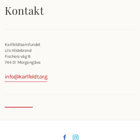
Kontakt
Karlfeldtsamfundet
c/o Hildebrand
Fischers väg 8
744 51 Morgongåva
info@karlfeldt.org