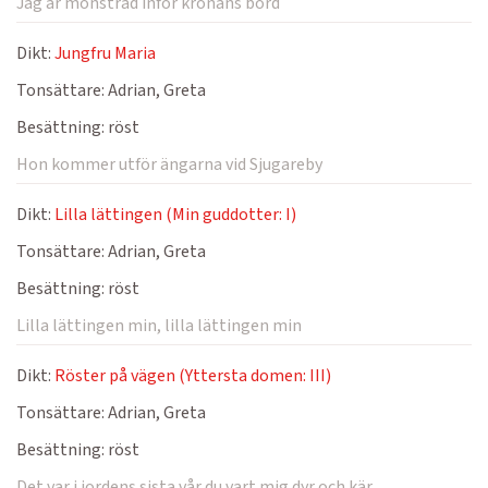
Jag är mönstrad inför kronans bord
Dikt:
Jungfru Maria
Tonsättare:
Adrian, Greta
Besättning:
röst
Hon kommer utför ängarna vid Sjugareby
Dikt:
Lilla lättingen (Min guddotter: I)
Tonsättare:
Adrian, Greta
Besättning:
röst
Lilla lättingen min, lilla lättingen min
Dikt:
Röster på vägen (Yttersta domen: III)
Tonsättare:
Adrian, Greta
Besättning:
röst
Det var i jordens sista vår du vart mig dyr och kär.