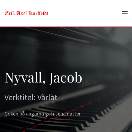
Skip to main content
Nyvall, Jacob
Verktitel: Vårlåt
Göken på ängarna gal i sena natten