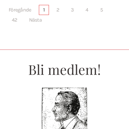
Föregånde
1
2
3
4
5
42
Nästa
Bli medlem!