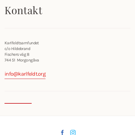
Kontakt
Karlfeldtsamfundet
c/o Hildebrand
Fischers väg 8
744 51 Morgongåva
info@karlfeldt.org