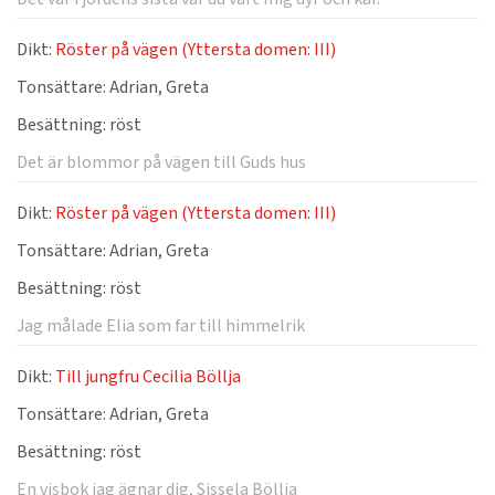
Dikt:
Röster på vägen (Yttersta domen: III)
Tonsättare:
Adrian, Greta
Besättning:
röst
Det är blommor på vägen till Guds hus
Dikt:
Röster på vägen (Yttersta domen: III)
Tonsättare:
Adrian, Greta
Besättning:
röst
Jag målade Elia som far till himmelrik
Dikt:
Till jungfru Cecilia Böllja
Tonsättare:
Adrian, Greta
Besättning:
röst
En visbok jag ägnar dig, Sissela Böllja