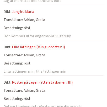
Jag är mönstrad inför kronans bord
Dikt:
Jungfru Maria
Tonsättare:
Adrian, Greta
Besättning:
röst
Hon kommer utför ängarna vid Sjugareby
Dikt:
Lilla lättingen (Min guddotter: I)
Tonsättare:
Adrian, Greta
Besättning:
röst
Lilla lättingen min, lilla lättingen min
Dikt:
Röster på vägen (Yttersta domen: III)
Tonsättare:
Adrian, Greta
Besättning:
röst
Det var i jordens sista vår du vart mig dyr och kär.