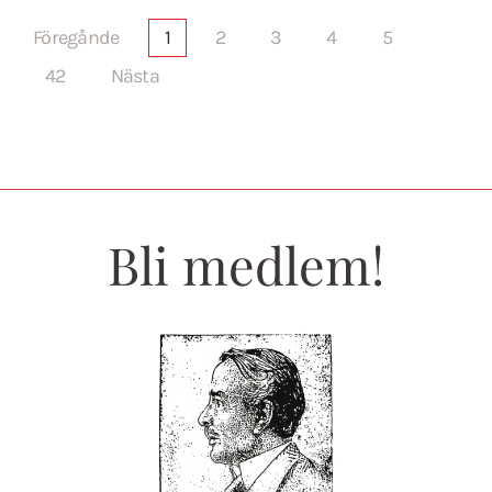
Föregånde
1
2
3
4
5
42
Nästa
Bli medlem!